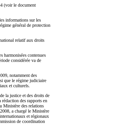
04 (voir le document
es informations sur les
n régime général de protection
tional relatif aux droits
ves harmonisées contenues
iode considérée va de
t 2009, notamment des
nsi que le régime judiciaire
aux et culturels.
 la justice et des droits de
la rédaction des rapports en
u Ministère des relations
2008, a chargé le Ministère
 internationaux et régionaux
ommission de coordination