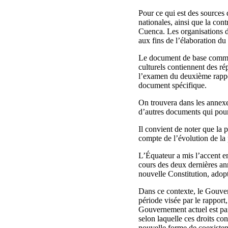
Pour ce qui est des sources 
nationales, ainsi que la con
Cuenca. Les organisations de
aux fins de l’élaboration du 
Le document de base commun 
culturels contiennent des r
l’examen du deuxième rappor
document spécifique.
On trouvera dans les annexe
d’autres documents qui pour
Il convient de noter que la 
compte de l’évolution de la 
L’Équateur a mis l’accent en
cours des deux dernières an
nouvelle Constitution, adop
Dans ce contexte, le Gouver
période visée par le rapport
Gouvernement actuel est par
selon laquelle ces droits co
nouvelle forme de coexistenc