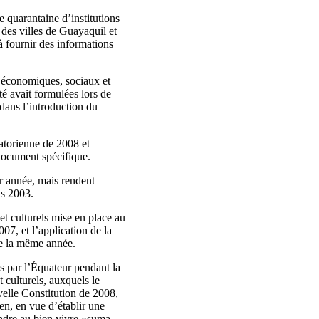
e quarantaine d’institutions
 des villes de Guayaquil et
à fournir des informations
s économiques, sociaux et
é avait formulées lors de
dans l’introduction du
atorienne de 2008 et
document spécifique.
ar année, mais rendent
is 2003.
et culturels mise en place au
7, et l’application de la
de la même année.
 par l’Équateur pendant la
 culturels, auxquels le
velle Constitution de 2008,
en, en vue d’établir une
indre au bien vivre «suma