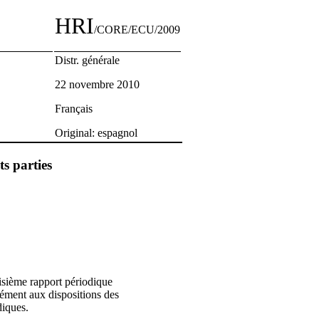
HRI
/CORE/ECU/2009
Distr. générale
22 novembre 2010
Français
Original: espagnol
ts parties
isième rapport périodique
rmément aux dispositions des
diques.