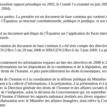
euxième rapport périodique en 2002; le Comité l’a examiné en juin 20
 2004).
eux parties. La première est un document de base commun qui contient d
 l’Équateur, sa structure constitutionnelle, politique et juridique, et so
 au document spécifique de l’Équateur sur l’application du Pacte interna
turels.
ésentation du document de base commun il a été tenu compte des directi
N/2/Rev.5 du 29 mai 2008 et HRI/GEN/2/Rev.6 du 3 juin 2009. La pér
ontiennent les informations requises au titre des directives de 2008 e
nformations sur les dispositions de la constitution et de la législation, ai
 droits de l’homme, et plus particulièrement les droits économiques, soci
ts de l’homme et à la coordination de la défense publique du Ministère de
t à la collecte d’informations, à la préparation, à la présentation et à 
ec la Direction générale des droits de l’homme et des affaires sociales d
 de l’intégration, selon la décision du Gouvernement qui, en septembre 
de l’homme d’élaborer les rapports nationaux destinés aux divers organes
ollaboration avec le Ministère des affaires étrangères, dont relève la C
mme.