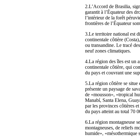
2.L’Accord de Brasilia, sign
garantit à l’Équateur des dr
l’intérieur de la forêt péru
frontières de l’Équateur sont
3.Le territoire national est 
continentale côtière (Costa)
ou transandine. Le tracé de
neuf zones climatiques.
4.La région des îles est un 
continentale côtière, qui co
du pays et couvrant une supe
5.La région côtière se situe
présente un paysage de savan
de «mousson», «tropical hum
Manabí, Santa Elena, Guayas
par les provinces côtières e
du pays atteint au total 70 0
6.La région montagneuse se s
montagneuses, de reliefs m
humide», «mésothermique sec