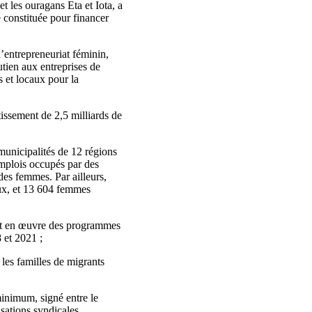
t les ouragans Eta et Iota, a
 constituée pour financer
l’entrepreneuriat féminin,
tien aux entreprises de
s et locaux pour la
tissement de 2,5 milliards de
nicipalités de 12 régions
emplois occupés par des
des femmes. Par ailleurs,
ux, et 13 604 femmes
e met en œuvre des programmes
 et 2021 ;
 les familles de migrants
minimum, signé entre le
isations syndicales.