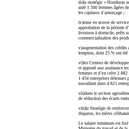
iii)la stratégie « Honduras 
aidé 1 500 femmes âgées de 
les capitaux d’amorçage ;
iv)mise en œuvre de services
approbation de la période d
livraison à domicile, prêts 
commercialisation des produ
v)augmentation des crédits a
lempiras, dont 25 % ont été a
vi)les Centres de développ
et apporté une assistance t
femmes et d’en créer 2 882 n
1 454 entreprises détenues 
travaillant dans 4 821 entrep
vii)dans le secteur agroalim
de réduction des écarts entr
viii)la Stratégie de renforce
disparus, les mères célibatai
Le salaire minimum est fixé 
Ministère du travail et de la