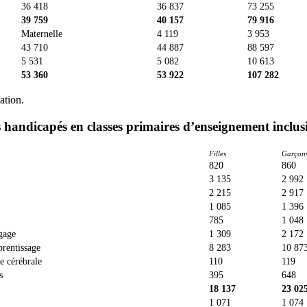
36 418
36 837
73 255
39 759
40 157
79 916
Maternelle
4 119
3 953
43 710
44 887
88 597
5 531
5 082
10 613
53 360
53 922
107 282
ation.
s handicapés en classes primaires d’enseignement inclusi
Filles
Garçon
820
860
3 135
2 992
2 215
2 917
1 085
1 396
785
1 048
gage
1 309
2 172
prentissage
8 283
10 87
e cérébrale
110
119
s
395
648
18 137
23 02
1 071
1 074