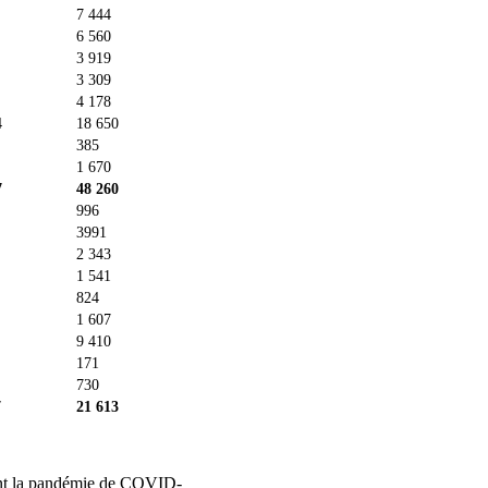
7 444
6 560
3 919
3 309
4 178
4
18 650
385
1 670
7
48 260
996
3991
2 343
1 541
824
1 607
9 410
171
730
7
21 613
dant la pandémie de COVID-