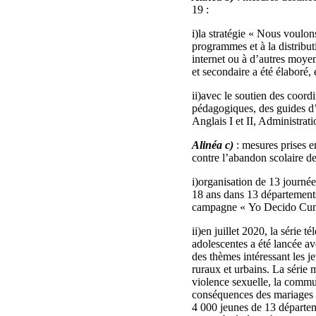
19 :
i)la stratégie « Nous voulo
programmes et à la distribut
internet ou à d’autres moyen
et secondaire a été élaboré, 
ii)avec le soutien des coor
pédagogiques, des guides d’ac
Anglais I et II, Administrati
Alinéa c)
: mesures prises en
contre l’abandon scolaire des
i)organisation de 13 journée
18 ans dans 13 départements 
campagne « Yo Decido Cumpl
ii)en juillet 2020, la série
adolescentes a été lancée a
des thèmes intéressant les j
ruraux et urbains. La série m
violence sexuelle, la commun
conséquences des mariages p
4 000 jeunes de 13 départeme