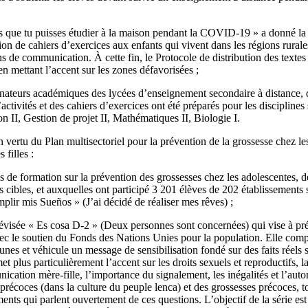
ns que tu puisses étudier à la maison pendant la COVID-19 » a donné la 
ion de cahiers d’exercices aux enfants qui vivent dans les régions rurale
s de communication. À cette fin, le Protocole de distribution des texte
en mettant l’accent sur les zones défavorisées ;
dinateurs académiques des lycées d’enseignement secondaire à distance,
tivités et des cahiers d’exercices ont été préparés pour les disciplines s
on II, Gestion de projet II, Mathématiques II, Biologie I.
 vertu du Plan multisectoriel pour la prévention de la grossesse chez les
 filles :
s de formation sur la prévention des grossesses chez les adolescentes, d
cibles, et auxquelles ont participé 3 201 élèves de 202 établissements s
ir mis Sueños » (J’ai décidé de réaliser mes rêves) ;
 télévisée « Es cosa D-2 » (Deux personnes sont concernées) qui vise à pr
vec le soutien du Fonds des Nations Unies pour la population. Elle comp
eunes et véhicule un message de sensibilisation fondé sur des faits réels
et plus particulièrement l’accent sur les droits sexuels et reproductifs, 
ication mère-fille, l’importance du signalement, les inégalités et l’au
récoces (dans la culture du peuple lenca) et des grossesses précoces, t
nts qui parlent ouvertement de ces questions. L’objectif de la série es