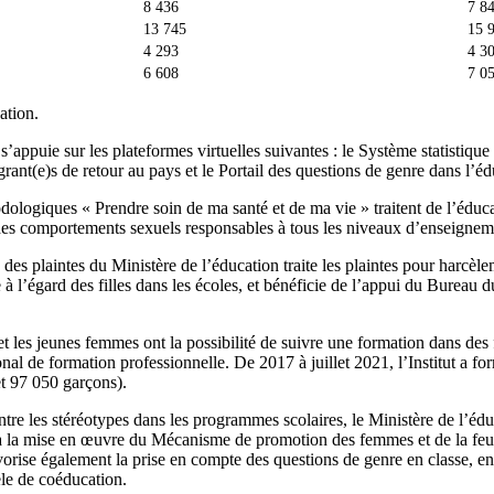
8 436
7 8
13 745
15 
4 293
4 3
6 608
7 0
ation.
’appuie sur les plateformes virtuelles suivantes : le Système statistique 
grant(e)s de retour au pays et le Portail des questions de genre dans l’éd
dologiques « Prendre soin de ma santé et de ma vie » traitent de l’éduca
 des comportements sexuels responsables à tous les niveaux d’enseignem
des plaintes du Ministère de l’éducation traite les plaintes pour harcèlem
 à l’égard des filles dans les écoles, et bénéficie de l’appui du Bureau 
et les jeunes femmes ont la possibilité de suivre une formation dans des 
ional de formation professionnelle. De 2017 à juillet 2021, l’Institut a 
et 97 050 garçons).
ontre les stéréotypes dans les programmes scolaires, le Ministère de l’édu
à la mise en œuvre du Mécanisme de promotion des femmes et de la feuil
avorise également la prise en compte des questions de genre en classe, en
le de coéducation.