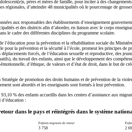
adolescent(e)s, pères et mères de famille, pour inciter à des changement
înes régionales, d’atteindre 48 municipalités où le pourcentage de grosse
é données aux responsables des établissements d’enseignement gouverne
lités et des districts afin d’aborder, en liaison avec le corps enseignan
ans le cadre des différentes disciplines du programme scolaire.
e l’éducation pour la prévention et la réhabilitation sociale du Ministèr
le pour la prévention et la sécurité à l’école, promeut les principes de p
 déplacements forcés, de l’éducation sexuelle et reproductive, des jeunes
atifs), du travail des enfants, ainsi que le développement des compéte
émotionnelle, d’éthique, de valeurs et d’état de droit, dans le but de c
 Stratégie de promotion des droits humains et de prévention de la violen
ement sont abordés et les enseignants sont formés à leur prévention.
93,10 % des enfants accueillis dans les centres d’assistance aux migran
l d’éducation :
etour dans le pays et réintégrés dans le système nation
Enfants migrants de retour
Enfan
3 758
2 6