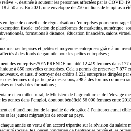
se relève », destinée à soutenir les personnes affectées par la COVID-19 e
18 à 50 ans. En 2021, une enveloppe de 250 millions de lempiras a été
 en ligne de conseil et de régularisation d’entreprises pour encourager 
’exemption fiscale, création de plateformes de marketing numérique, sou
subventionnés, formations à distance, éducation financière, salons virtuel
its ;
ux microentreprises et petites et moyennes entreprises grâce à un inves
ffectés à des fonds de garantie pour les petites entreprises ;
ement des entreprises/SENPRENDE ont aidé 12 419 femmes dans 177 mu
echnique à 850 nouvelles entreprises. Cela a permis de préserver 7 877 
ouveaux, et aussi d’octroyer des crédits à 232 entreprises dirigées par 
par des femmes ont participé à des salons, 298 à des forums commercia
rises ont suivi des formations ;
entaire et en milieu rural, le Ministère de l’agriculture et de l’élevag
e les genres dans l’emploi, dont ont bénéficié 56 000 femmes entre 2018
ment et d’amélioration de la qualité de vie grâce à l’entrepreneuriat cible
res et les jeunes migrant(e)s de retour au pays.
chaque année en vertu d’un accord tripartite sur la révision du salaire 
 sécurité sociale, le Conseil hondurien de l’entreprise privée et les organ