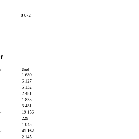
8 072
f
s
Total
1 680
6 127
5 132
2 481
1 833
3 481
3
19 156
229
1 043
5
41 162
2 145