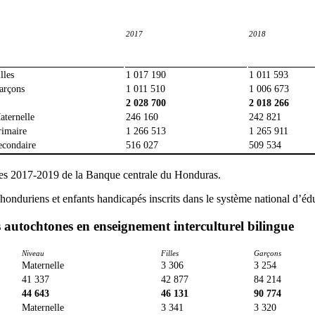
2017
2018
lles
1 017 190
1 011 593
arçons
1 011 510
1 006 673
2 028 700
2 018 266
aternelle
246 160
242 821
rimaire
1 266 513
1 265 911
econdaire
516 027
509 534
res 2017-2019 de la Banque centrale du Honduras.
honduriens et enfants handicapés inscrits dans le système national d’éd
s autochtones en enseignement interculturel bilingue
Niveau
Filles
Garçons
Maternelle
3 306
3 254
41 337
42 877
84 214
44 643
46 131
90 774
Maternelle
3 341
3 320