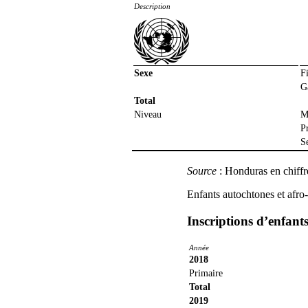
Description
Sexe
Fi
G
Total
Niveau
M
P
S
Source
: Honduras en chiff
Enfants autochtones et afro-
Inscriptions d’enfant
Année
2018
Primaire
Total
2019