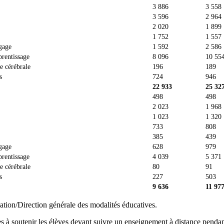
3 886
3 558
3 596
2 964
2 020
1 899
1 752
1 557
gage
1 592
2 586
prentissage
8 096
10 55
e cérébrale
196
189
s
724
946
22 933
25 32
498
498
2 023
1 968
1 023
1 320
733
808
385
439
gage
628
979
prentissage
4 039
5 371
e cérébrale
80
91
s
227
503
9 636
11 97
ation/Direction générale des modalités éducatives.
es à soutenir les élèves devant suivre un enseignement à distance pen