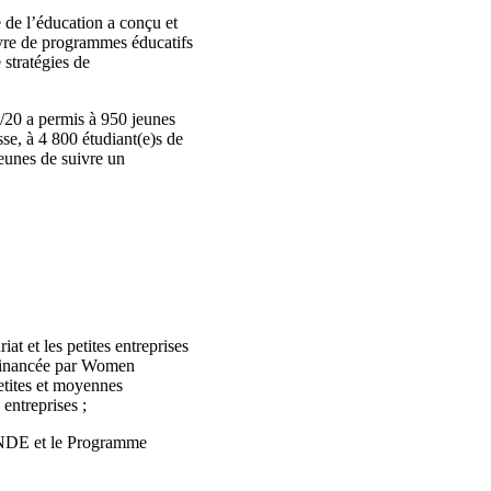
 de l’éducation a conçu et
œuvre de programmes éducatifs
stratégies de
/20 a permis à 950 jeunes
sse, à 4 800 étudiant(e)s de
jeunes de suivre un
t et les petites entreprises
financée par Women
etites et moyennes
entreprises ;
ENDE et le Programme