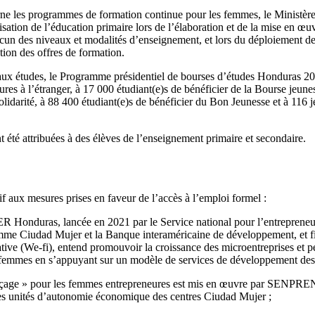
rne les programmes de formation continue pour les femmes, le Ministère
isation de l’éducation primaire lors de l’élaboration et de la mise en 
cun des niveaux et modalités d’enseignement, et lors du déploiement de 
ion des offres de formation.
aux études, le Programme présidentiel de bourses d’études Honduras 20
ures à l’étranger, à 17 000 étudiant(e)s de bénéficier de la Bourse jeune
olidarité, à 88 400 étudiant(e)s de bénéficier du Bon Jeunesse et à 116 
 été attribuées à des élèves de l’enseignement primaire et secondaire.
tif aux mesures prises en faveur de l’accès à l’emploi formel :
Honduras, lancée en 2021 par le Service national pour l’entrepreneuria
 Ciudad Mujer et la Banque interaméricaine de développement, et 
ative (We-fi), entend promouvoir la croissance des microentreprises et p
s femmes en s’appuyant sur un modèle de services de développement des 
morçage » pour les femmes entrepreneures est mis en œuvre par SENPR
des unités d’autonomie économique des centres Ciudad Mujer ;