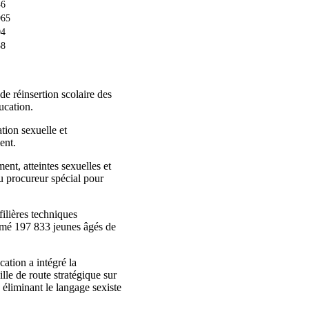
46
965
04
58
de réinsertion scolaire des
ucation.
tion sexuelle et
ent.
ent, atteintes sexuelles et
du procureur spécial pour
filières techniques
formé 197 833 jeunes âgés de
cation a intégré la
le de route stratégique sur
 éliminant le langage sexiste