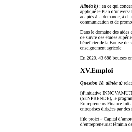
Alinéa h)
: en ce qui conce
appliqué le Plan d’universal
adaptés à la demande, à cha
communication et de promot
Dans le domaine des aides 
de suivre des études supérie
bénéficier de la Bourse de s
enseignement agricole.
En 2020, 43 688 bourses ont
XV.Emploi
Question 18, alinéa a)
rela
i)l’initiative INNOVAMUJER 
(SENPRENDE), le programme
Entrepreneurs Finance Initi
entreprises dirigées par de
ii)le projet « Capital d’a
d’entrepreneuriat féminin 