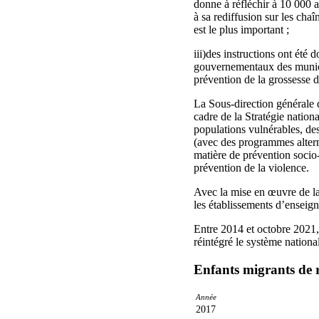
donne à réfléchir à 10 000 
à sa rediffusion sur les cha
est le plus important ;
iii)des instructions ont ét
gouvernementaux des municipa
prévention de la grossesse d
La Sous-direction générale d
cadre de la Stratégie nationa
populations vulnérables, des
(avec des programmes altern
matière de prévention socio-
prévention de la violence.
Avec la mise en œuvre de la
les établissements d’enseign
Entre 2014 et octobre 2021, 
réintégré le système nationa
Enfants migrants de r
Année
2017