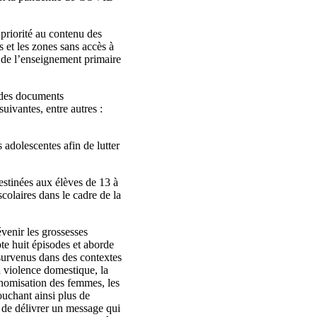
priorité au contenu des
s et les zones sans accès à
s de l’enseignement primaire
 des documents
uivantes, entre autres :
 adolescentes afin de lutter
estinées aux élèves de 13 à
colaires dans le cadre de la
évenir les grossesses
te huit épisodes et aborde
 survenus dans des contextes
la violence domestique, la
tonomisation des femmes, les
ouchant ainsi plus de
t de délivrer un message qui