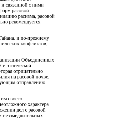
 и связанной с ними
 форм расовой
идацию расизма, расовой
льно рекомендуется
Гайана, и по‑прежнему
нических конфликтов,
ганизации Объединенных
й и этнической
оторая отрицательно
силия на расовой почве,
ствующим отправлению
 им своего
 неотложного характера
жении дел с расовой
 и незамедлительных