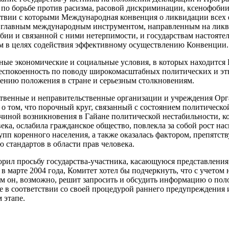
о борьбе против расизма, расовой дискриминации, ксенофобии
ствии с которыми Международная конвенция о ликвидации всех
 главным международным инструментом, направленным на ликв
ии и связанной с ними нетерпимости, и государствам настояте
ом в целях содействия эффективному осуществлению Конвенции.
ные экономические и социальные условия, в которых находится 
еспокоенность по поводу широкомасштабных политических и эт
ению положения в стране и серьезным столкновениям.
твенные и неправительственные организации и учреждения Ор
о том, что порочный круг, связанный с состоянием политическо
чиной возникновения в Гайане политической нестабильности, к
века, ослабила гражданское общество, повлекла за собой рост на
пп коренного населения, а также оказалась фактором, препят
 стандартов в области прав человека.
орил просьбу государства-участника, касающуюся представления
в марте 2004 года, Комитет хотел бы подчеркнуть, что с учетом
 он, возможно, решит запросить и обсудить информацию о поло
 в соответствии со своей процедурой раннего предупреждения
 этапе.