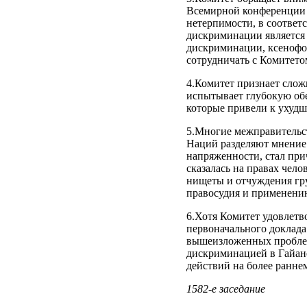
Всемирной конференции п
нетерпимости, в соответ
дискриминации является
дискриминации, ксенофоб
сотрудничать с Комитет
4.Комитет признает слож
испытывает глубокую об
которые привели к ухудш
5.Многие межправительс
Наций разделяют мнение 
напряженности, стал при
сказалась на правах чело
нищеты и отчуждения гру
правосудия и применению
6.Хотя Комитет удовлетв
первоначального доклада 
вышеизложенных проблем
дискриминацией в Гайане
действий на более раннем
1582-е заседание