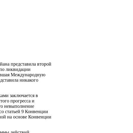
айана представила второй
 по ликвидации
вавшая Международную
едставила никакого
ками заключается в
того прогресса и
что невыполнение
со статьей 9 Конвенции
ой на основе Конвенции
аммы действий