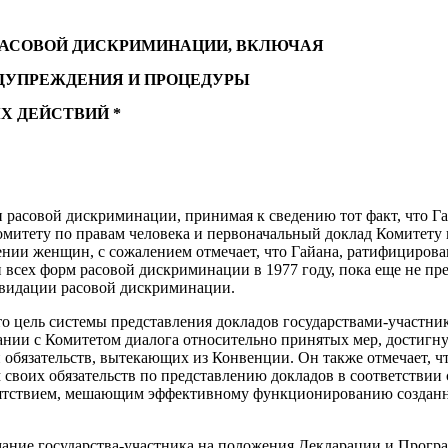
РАСОВОЙ ДИСКРИМИНАЦИИ, ВКЛЮЧАЯ
ДУПРЕЖДЕНИЯ И ПРОЦЕДУРЫ
 ДЕЙСТВИЙ *
 расовой дискриминации, принимая к сведению тот факт, что Г
омитету по правам человека и первоначальный доклад Комитету
нии женщин, с сожалением отмечает, что Гайана, ратифициро
всех форм расовой дискриминации в 1977 году, пока еще не пр
квидации расовой дискриминации.
то цель системы представления докладов государствами-участни
нии с Комитетом диалога относительно принятых мер, достигну
 обязательств, вытекающих из Конвенции. Он также отмечает, 
 своих обязательств по представлению докладов в соответствии 
пятствием, мешающим эффективному функционированию созданн
мание государства-участника на положения Декларации и Прогр