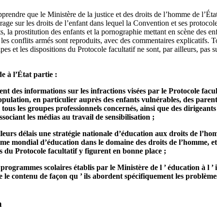
prendre que le Ministère de la justice et des droits de l’homme de l’État 
ge sur les droits de l’enfant dans lequel la Convention et ses protocole
s, la prostitution des enfants et la pornographie mettant en scène des enfa
 les conflits armés sont reproduits, avec des commentaires explicatifs. To
pes et les dispositions du Protocole facultatif ne sont, par ailleurs, pa
à l’État partie :
nt des informations sur les infractions visées par le Protocole facul
pulation, en particulier auprès des enfants vulnérables, des paren
 tous les groupes professionnels concernés, ainsi que des dirigeants
ociant les médias au travail de sensibilisation ;
lleurs délais une stratégie nationale d’éducation aux droits de 
e mondial d’éducation dans le domaine des droits de l’homme, et d
ns du Protocole facultatif y figurent en bonne place ;
programmes scolaires établis par le Ministère de l ’ éducation à l ’ i
 le contenu de façon qu ’ ils abordent spécifiquement les problèmes
n