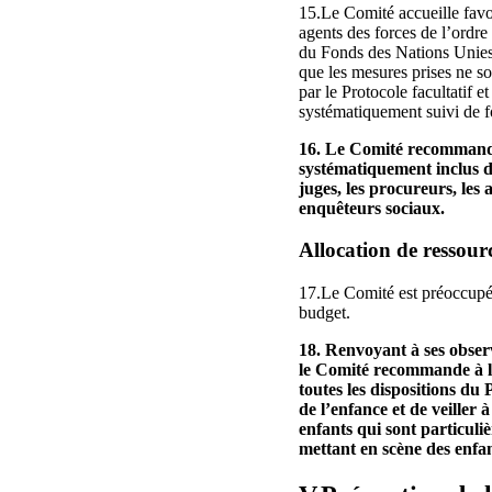
15.Le Comité accueille favo
agents des forces de l’ordre
du Fonds des Nations Unies
que les mesures prises ne so
par le Protocole facultatif 
systématiquement suivi de fo
16. Le Comité recommande q
systématiquement inclus da
juges, les procureurs, les a
enquêteurs sociaux.
Allocation de ressour
17.Le Comité est préoccupé p
budget.
18. Renvoyant à ses obser
le Comité recommande à l’Ét
toutes les dispositions du
de l’enfance et de veiller 
enfants qui sont particuli
mettant en scène des enfan