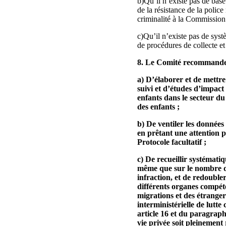
b)Qu’il n’existe pas de base
de la résistance de la polic
criminalité à la Commission i
c)Qu’il n’existe pas de systè
de procédures de collecte e
8. Le Comité recommande à
a) D’élaborer et de mettre
suivi et d’études d’impact
enfants dans le secteur du
des enfants ;
b) De ventiler les données
en prêtant une attention pa
Protocole facultatif ;
c) De recueillir systémati
même que sur le nombre de
infraction, et de redoubler
différents organes compéten
migrations et des étrangers
interministérielle de lutte
article 16 et du paragraphe 
vie privée soit pleinement 