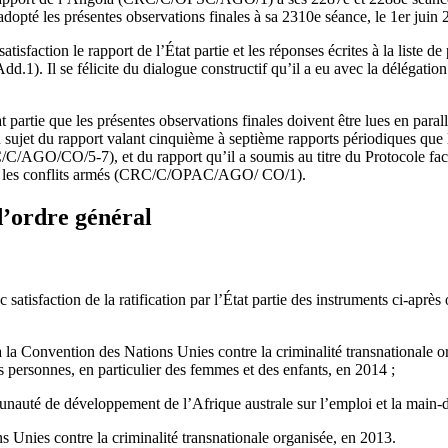
adopté les présentes observations finales à sa 2310e séance, le 1er juin 
tisfaction le rapport de l’État partie et les réponses écrites à la liste de
 Il se félicite du dialogue constructif qu’il a eu avec la délégation 
 partie que les présentes observations finales doivent être lues en parall
 sujet du rapport valant cinquième à septième rapports périodiques que 
/C/AGO/CO/5-7), et du rapport qu’il a soumis au titre du Protocole fac
ans les conflits armés (CRC/C/OPAC/AGO/ CO/1).
d’ordre général
atisfaction de la ratification par l’État partie des instruments ci-après
 la Convention des Nations Unies contre la criminalité transnationale or
des personnes, en particulier des femmes et des enfants, en 2014 ;
nauté de développement de l’Afrique australe sur l’emploi et la main-
 Unies contre la criminalité transnationale organisée, en 2013.