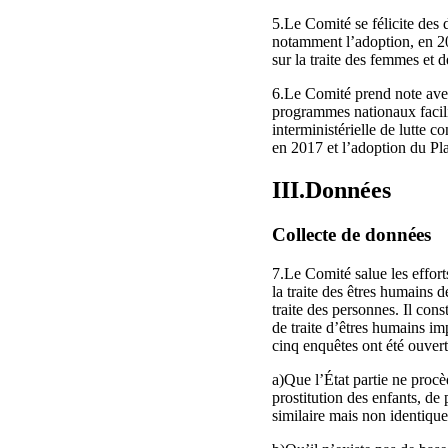
5.Le Comité se félicite des d
notamment l’adoption, en 201
sur la traite des femmes et d
6.Le Comité prend note avec 
programmes nationaux facili
interministérielle de lutte 
en 2017 et l’adoption du Pla
III.Données
Collecte de données
7.Le Comité salue les efforts
la traite des êtres humains d
traite des personnes. Il con
de traite d’êtres humains im
cinq enquêtes ont été ouver
a)Que l’État partie ne procè
prostitution des enfants, de 
similaire mais non identique