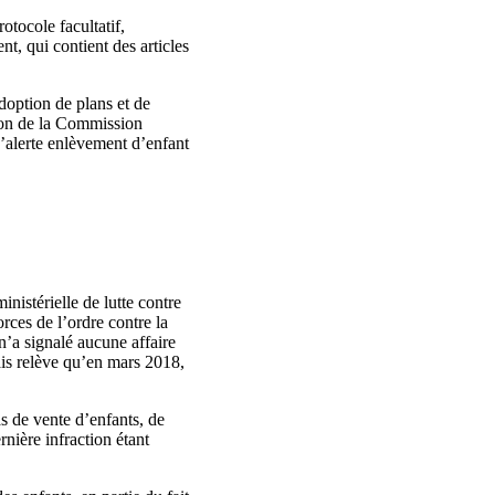
otocole facultatif,
t, qui contient des articles
adoption de plans et de
tion de la Commission
d’alerte enlèvement d’enfant
inistérielle de lutte contre
orces de l’ordre contre la
 n’a signalé aucune affaire
mais relève qu’en mars 2018,
s de vente d’enfants, de
rnière infraction étant