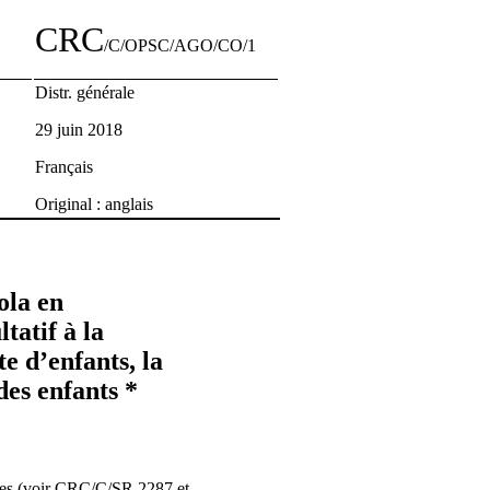
CRC
/C/OPSC/AGO/CO/1
Distr. générale
29 juin 2018
Français
Original : anglais
ola en
tatif à la
e d’enfants, la
des enfants *
es (voir CRC/C/SR.2287 et