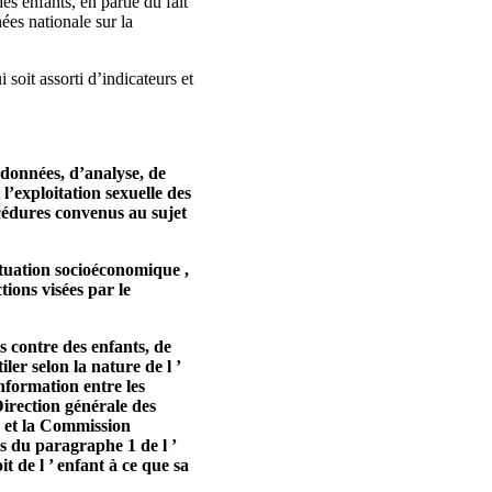
s enfants, en partie du fait
ées nationale sur la
 soit assorti d’indicateurs et
 données, d’analyse, de
l’exploitation sexuelle des
océdures convenus au sujet
ituation socioéconomique ,
tions visées par le
s contre des enfants, de
er selon la nature de l ’
information entre les
Direction générale des
le et la Commission
ns du paragraphe 1 de l ’
it de l ’ enfant à ce que sa