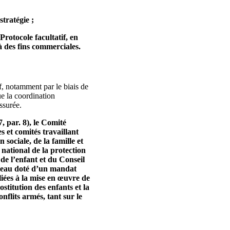
stratégie ;
Protocole facultatif, en
à des fins commerciales.
if, notamment par le biais de
ue la coordination
ssurée.
 par. 8), le Comité
s et comités travaillant
sociale, de la famille et
 national de la protection
 de l’enfant et du Conseil
niveau doté d’un mandat
 liées à la mise en œuvre de
ostitution des enfants et la
nflits armés, tant sur le