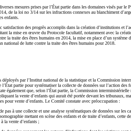
iverses mesures prises par l’État partie dans les domaines visés par le Pr
4, de la loi no 3/14 sur les infractions connexes au blanchiment d’argen
es enfants.
satisfaction des progrès accomplis dans la création d’institutions et l’
tant la mise en œuvre du Protocole facultatif, notamment avec la créa
contre la traite des êtres humains en 2014, la mise en place d’un système 
n national de lutte contre la traite des êtres humains pour 2018.
 déployés par l’Institut national de la statistique et la Commission interm
e l’État partie pour systématiser la collecte de données sur l’action des f
state également que, selon l’État partie, la Commission interministérielle
pliquant la vente d’enfants qui aurait été portée devant les tribunaux, 
tes pour vente d’enfants. Le Comité constate avec préoccupation :
de pas à une collecte et une analyse systématiques de données sur les ca
pornographie mettant en scène des enfants et de traite d’enfants, cette de
 à la vente d’enfants ;