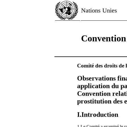
Nations Unies
Convention r
Comité des droits de l
Observations fin
application du pa
Convention relati
prostitution des 
I.Introduction
1.Le Comité a examiné le 