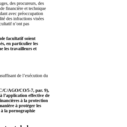
uges, des procureurs, des
ide financière et technique
dant avec préoccupation
ité des infractions visées
ultatif n’ont pas
le facultatif soient
s, en particulier les
e les travailleurs et
nsuffisant de l’exécution du
RC/C/AGO/CO/5-7, par. 9),
à l’application effective de
inancières à la protection
 manière à protéger les
t à la pornographie