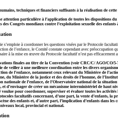
umains, techniques et financiers suffisants à la réalisation de cette 
e attention particulière à l’application de toutes les dispositions du 
s des Congrès mondiaux contre l’exploitation sexuelle des enfants 
uation
rtie s’emploie à coordonner les questions visées par le Protocole facultat
otection de l’enfance, le Comité constate cependant avec préoccupation q
ssaire à la mise en œuvre du Protocole facultatif n’est pas efficacement a
vations finales au titre de la Convention (voir CRC/C/ AGO/CO/5-7,
 de veiller à une meilleure coordination entre les divers organisme
ction de l’enfance, notamment ceux relevant du Ministère de l’action 
e, du Ministère de la justice et des droits de l’homme, de l’Institut
on nationale de l’enfance, de l’Observatoire national de la situation
le, et d’envisager de créer un mécanisme interministériel de haut 
ité voulue pour coordonner, superviser et évaluer toutes les activités
tocoles facultatifs concernant, d’une part, la vente d’enfants, la pr
ène des enfants et, d’autre part, l’implication d’enfants dans les co
niveaux local, provincial et national.
ation