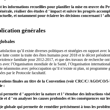
t les informations recueillies pour planifier la mise en œuvre du Pro
générale, réaliser des études d ’ impact et suivre les progrès accom
ctuelle, et notamment pour éclairer les décisions concernant l ’ affe
lication générales
globales
isfaction qu’il existe diverses politiques et stratégies en rapport avec le
de lutte contre la traite des êtres humains pour 2018 et le décret préside
 violence familiale pour 2012-2017, et que des travaux de recherche ont
s avec l’Organisation mondiale de la Santé, l’Organisation international
 néanmoins avec préoccupation qu’il n’existe ni plan, ni programme gé
es par le Protocole facultatif.
rvations finales au titre de la Convention (voir CRC/C/ AGO/CO/5-7
e :
i permette d ’ apprécier la nature et l ’ étendue des infractions vis
rtie et d ’ en analyser les causes profondes et les conséquences sur le
gie globale qui permette de remédier précisément à tous les problèm