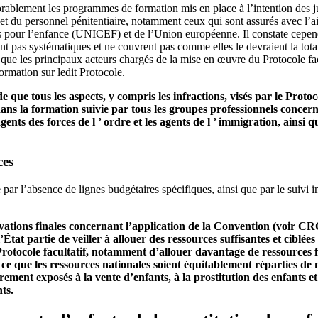
rablement les programmes de formation mis en place à l’intention des j
 et du personnel pénitentiaire, notamment ceux qui sont assurés avec l’a
 pour l’enfance (UNICEF) et de l’Union européenne. Il constate cepen
nt pas systématiques et ne couvrent pas comme elles le devraient la total
et que les principaux acteurs chargés de la mise en œuvre du Protocole fac
rmation sur ledit Protocole.
ue tous les aspects, y compris les infractions, visés par le Protoco
ns la formation suivie par tous les groupes professionnels concerné
gents des forces de l ’ ordre et les agents de l ’ immigration, ainsi qu
ces
ar l’absence de lignes budgétaires spécifiques, ainsi que par le suivi i
vations finales concernant l’application de la Convention (voir C
at partie de veiller à allouer des ressources suffisantes et ciblées 
 Protocole facultatif, notamment d’allouer davantage de ressources f
à ce que les ressources nationales soient équitablement réparties de
èrement exposés à la vente d’enfants, à la prostitution des enfants e
ts.