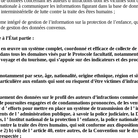
 de données concernant les auteurs d’infractions dont les victimes sont de
e nationale à communiquer les informations figurant dans la base de donn
nterministérielle de lutte contre la traite des êtres humains ;
me intégré de gestion de l’information sur la protection de l’enfance, qui
t de gestion des données convenus.
 l’État partie :
 en œuvre un système complet, coordonné et efficace de collecte de
 dans tous les domaines visés par le Protocole facultatif, notamment 
 voyage et du tourisme, qui s’appuie sur des indicateurs et des pr
 notamment par sexe, âge, nationalité, origine ethnique, région et s
rticulière aux enfants qui sont ou risquent d’être victimes d’infrac
quement des données sur le profil des auteurs d’infractions commise
 poursuites engagées et de condamnations prononcées, de les ventil
 d ’ efforts pour mettre en place un système de transmission de l ’ 
ts de l ’ administration publique, à savoir la police judiciaire, la 
, l ’ Institut national de la protection l ’ enfance, la police nationa
 contre la traite des êtres humains, qui soit conforme aux dispositio
2) b) vii) de l ’ article 40, entre autres, de la Convention sur le dro
respectée ;