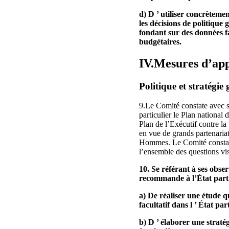
d) D ’ utiliser concrètemen
les décisions de politique 
fondant sur des données fa
budgétaires.
IV.Mesures d’app
Politique et stratégie 
9.Le Comité constate avec sat
particulier le Plan national 
Plan de l’Exécutif contre la
en vue de grands partenariat
Hommes. Le Comité constate
l’ensemble des questions visé
10. Se référant à ses obse
recommande à l’État parti
a) De réaliser une étude qu
facultatif dans l ’ État pa
b) D ’ élaborer une straté