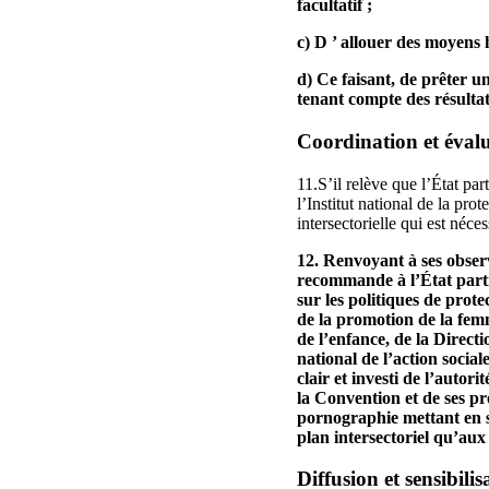
facultatif ;
c) D ’ allouer des moyens h
d) Ce faisant, de prêter un
tenant compte des résultat
Coordination et éval
11.S’il relève que l’État pa
l’Institut national de la pr
intersectorielle qui est néce
12. Renvoyant à ses obser
recommande à l’État partie
sur les politiques de prote
de la promotion de la femm
de l’enfance, de la Directi
national de l’action socia
clair et investi de l’autor
la Convention et de ses pro
pornographie mettant en sc
plan intersectoriel qu’aux 
Diffusion et sensibilis