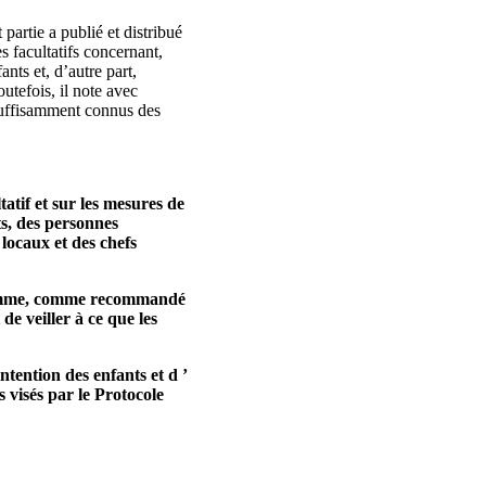
partie a publié et distribué
s facultatifs concernant,
nts et, d’autre part,
utefois, il note avec
s suffisamment connus des
tatif et sur les mesures de
ts, des personnes
 locaux et des chefs
l’homme, comme recommandé
e veiller à ce que les
ntention des enfants et d ’
 visés par le Protocole