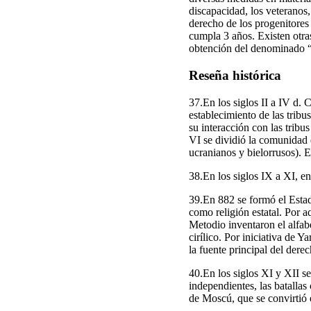
discapacidad, los veteranos,
derecho de los progenitores
cumpla 3 años. Existen otras
obtención del denominado “
Reseña histórica
37.En los siglos II a IV d. 
establecimiento de las tribu
su interacción con las tribus
VI se dividió la comunidad e
ucranianos y bielorrusos). 
38.En los siglos IX a XI, en
39.En 882 se formó el Estad
como religión estatal. Por a
Metodio inventaron el alfab
cirílico. Por iniciativa de 
la fuente principal del der
40.En los siglos XI y XII se
independientes, las batalla
de Moscú, que se convirtió e