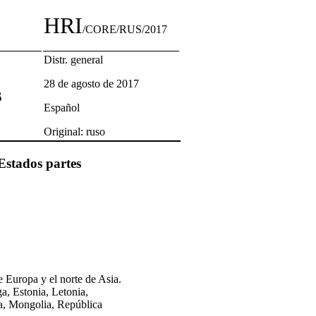
HRI
/CORE/RUS/2017
Distr. general
28 de agosto de 2017
s
Español
Original: ruso
Estados partes
e Europa y el norte de Asia.
a, Estonia, Letonia,
na, Mongolia, República