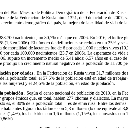
ón del Plan Maestro de Política Demográfica de la Federación de Rusia
idente de la Federación de Rusia núm. 1351, de 9 de octubre de 2007, s
 crecimiento demográfico del país, la mejora de la calidad de vida de l
888.700 nacimientos, un 80,7% más que en 2006. En 2016, el índice g
1,78 (1,3 en 2006). El número de defunciones se redujo en un 25% y se 
a de mortalidad de lactantes fue de 6 por cada 1.000 nacidos vivos (10,
0 por cada 100.000 nacimientos (23,7 en 2006). La esperanza de vida a
06, supuso un incremento medio de 5,41 años: 6,57 años en el caso de
se produjo un crecimiento natural negativo de la población de 11.700 p
lación por edades .
En la Federación de Rusia viven 31,7 millones de
de la población total; el 57,5% de la población está en edad de trabajar
 las mujeres) y el 24,6% de la población, en edad de jubilación.
la población .
Según el censo nacional de población de 2010, en la Fe
 grupos étnicos que, en total, hablan 277 idiomas y dialectos. La mayor
to es, el 80% de la población total— es de etnia rusa. Entre los demás
e habitantes figuran los tártaros con 5,3 millones (lo que equivale al 3,
ones (1,4%), los baskirios con 1,6 millones (1,15%), los chuvasios con 
(0,86%).