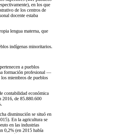
espectivamente), en los que
trativo de los centros de
rsonal docente estaba
propia lengua materna, que
blos indígenas minoritarios.
pertenecen a pueblos
una formación profesional —
e los miembros de pueblos
 de contabilidad económica
en 2016, de 85.880.600
%.
icha disminución se situó en
15). En la agricultura se
uto en las industrias
 un 0,2% (en 2015 había