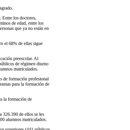
osgrado.
. Entre los doctores,
minos de edad, entre los
personas que ya no están en
o el 68% de ellas sigue
cación preescolar. Al
públicos de régimen diurno
lumnos matriculados.
s de formación profesional
gramas para la formación de
ra la formación de
 326.390 de ellos se les
700 alumnos matriculados.
os superiores (441 públicos