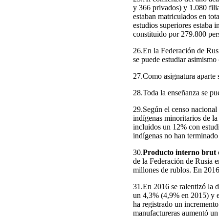
y 366 privados) y 1.080 fili
estaban matriculados en tot
estudios superiores estaba 
constituido por 279.800 per
26.En la Federación de Rusi
se puede estudiar asimismo 
27.Como asignatura aparte s
28.Toda la enseñanza se pue
29.Según el censo nacional
indígenas minoritarios de l
incluidos un 12% con estud
indígenas no han terminado 
30.
Producto interno brut 
de la Federación de Rusia 
millones de rublos. En 2016
31.En 2016 se ralentizó la d
un 4,3% (4,9% en 2015) y en
ha registrado un incremento
manufactureras aumentó un 