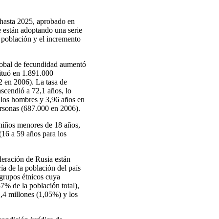
 hasta 2025, aprobado en
e están adoptando una serie
a población y el incremento
lobal de fecundidad aumentó
situó en 1.891.000
2 en 2006). La tasa de
scendió a 72,1 años, lo
 los hombres y 3,96 años en
ersonas (687.000 en 2006).
 niños menores de 18 años,
 (16 a 59 años para los
deración de Rusia están
ía de la población del país
 grupos étnicos cuya
87% de la población total),
1,4 millones (1,05%) y los