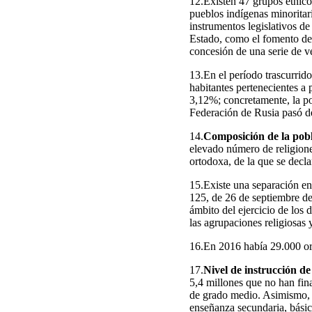
12.Existen 47 grupos étnico
pueblos indígenas minoritar
instrumentos legislativos de
Estado, como el fomento de s
concesión de una serie de v
13.En el período trascurrid
habitantes pertenecientes a
3,12%; concretamente, la po
Federación de Rusia pasó de
14.
Composición de la pobl
elevado número de religione
ortodoxa, de la que se decl
15.Existe una separación ent
125, de 26 de septiembre de
ámbito del ejercicio de los 
las agrupaciones religiosas 
16.En 2016 había 29.000 org
17.
Nivel de instrucción de
5,4 millones que no han fin
de grado medio. Asimismo, 2
enseñanza secundaria, básic