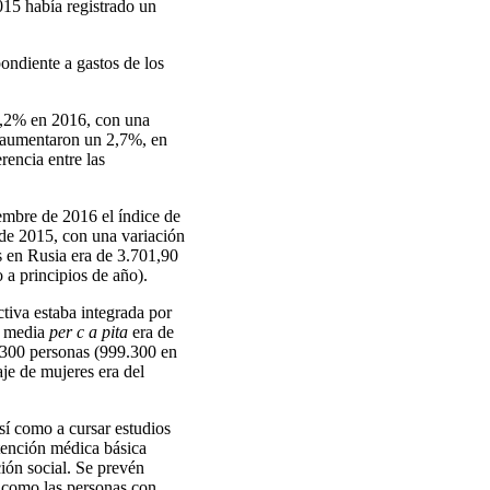
015 había registrado un
ndiente a gastos de los
24,2% en 2016, con una
as aumentaron un 2,7%, en
encia entre las
embre de 2016 el índice de
de 2015, con una variación
s en Rusia era de 3.701,90
 a principios de año).
tiva estaba integrada por
a media
per c a pita
era de
.300 personas (999.300 en
je de mujeres era del
sí como a cursar estudios
atención médica básica
ción social. Se prevén
, como las personas con