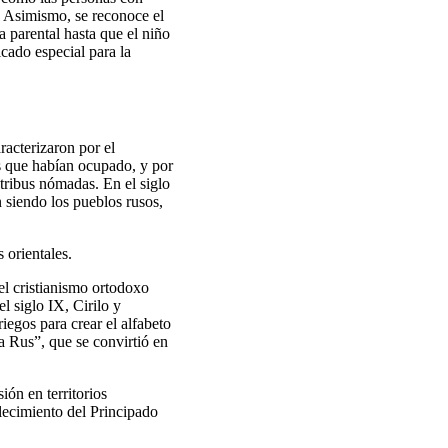
c. Asimismo, se reconoce el
 parental hasta que el niño
cado especial para la
racterizaron por el
os que habían ocupado, y por
s tribus nómadas. En el siglo
n siendo los pueblos rusos,
 orientales.
el cristianismo ortodoxo
l siglo IX, Cirilo y
iegos para crear el alfabeto
la Rus”, que se convirtió en
ión en territorios
lecimiento del Principado