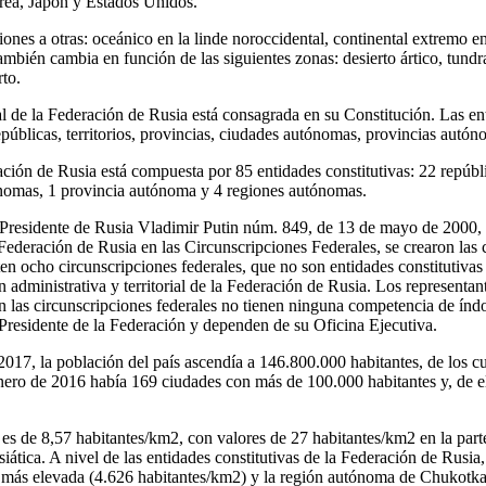
ea, Japón y Estados Unidos.
iones a otras: oceánico en la linde noroccidental, continental extremo 
ambién cambia en función de las siguientes zonas: desierto ártico, tundr
rto.
al de la Federación de Rusia está consagrada en su Constitución. Las ent
úblicas, territorios, provincias, ciudades autónomas, provincias autó
ación de Rusia está compuesta por 85 entidades constitutivas: 22 repúblic
ónomas, 1 provincia autónoma y 4 regiones autónomas.
 Presidente de Rusia Vladimir Putin núm. 849, de 13 de mayo de 2000, 
 Federación de Rusia en las Circunscripciones Federales, se crearon las 
en ocho circunscripciones federales, que no son entidades constitutivas
n administrativa y territorial de la Federación de Rusia. Los representant
n las circunscripciones federales no tienen ninguna competencia de índo
Presidente de la Federación y dependen de su Oficina Ejecutiva.
2017, la población del país ascendía a 146.800.000 habitantes, de los c
nero de 2016 había 169 ciudades con más de 100.000 habitantes y, de e
es de 8,57 habitantes/km2, con valores de 27 habitantes/km2 en la part
siática. A nivel de las entidades constitutivas de la Federación de Rusia
 más elevada (4.626 habitantes/km2) y la región autónoma de Chukotka,