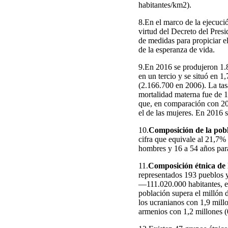
habitantes/km2).
8.En el marco de la ejecuci
virtud del Decreto del Pres
de medidas para propiciar el
de la esperanza de vida.
9.En 2016 se produjeron 1.
en un tercio y se situó en 
(2.166.700 en 2006). La tas
mortalidad materna fue de 1
que, en comparación con 20
el de las mujeres. En 2016 
10.
Composición de la pob
cifra que equivale al 21,7% 
hombres y 16 a 54 años para
11.
Composición étnica de 
representados 193 pueblos y
—111.020.000 habitantes, es
población supera el millón d
los ucranianos con 1,9 mill
armenios con 1,2 millones 