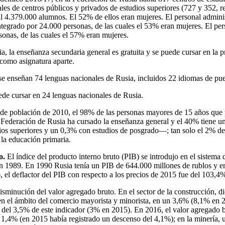
ales de centros públicos y privados de estudios superiores (727 y 352, r
al 4.379.000 alumnos. El 52% de ellos eran mujeres. El personal adminis
integrado por 24.000 personas, de las cuales el 53% eran mujeres. El pe
sonas, de las cuales el 57% eran mujeres.
a, la enseñanza secundaria general es gratuita y se puede cursar en la 
como asignatura aparte.
e enseñan 74 lenguas nacionales de Rusia, incluidos 22 idiomas de pue
de cursar en 24 lenguas nacionales de Rusia.
 de población de 2010, el 98% de las personas mayores de 15 años que 
a Federación de Rusia ha cursado la enseñanza general y el 40% tiene 
ios superiores y un 0,3% con estudios de posgrado—; tan solo el 2% d
la educación primaria.
o.
El índice del producto interno bruto (PIB) se introdujo en el sistema
en 1989. En 1990 Rusia tenía un PIB de 644.000 millones de rublos y 
, el deflactor del PIB con respecto a los precios de 2015 fue del 103,4
isminución del valor agregado bruto. En el sector de la construcción, d
 el ámbito del comercio mayorista y minorista, en un 3,6% (8,1% en 20
 del 3,5% de este indicador (3% en 2015). En 2016, el valor agregado br
1,4% (en 2015 había registrado un descenso del 4,1%); en la minería,