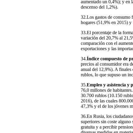
aumentado un 0,4%); y en la
descenso del 1,2%).
32.Los gastos de consumo f
hogares (51,9% en 2015) y 
33.El porcentaje de la form
variación del 20,7% al 21,5
comparación con el aumento 
exportaciones y las import
34.
Índice compuesto de pr
precios al consumidor era d
anual del 12,9%). A finales
rublos, lo que supuso un in
35.
Empleo y asistencia y p
76,0 millones de habitantes
30.700 rublos (10.150 rubl
2016), de las cuales 800.00
47,3% y el de los jóvenes 
36.En Rusia, los ciudadanos
superiores sin coste alguno 
gratuita y a percibir pensio
diversas medidas en materia