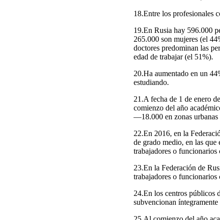
18.Entre los profesionales 
19.En Rusia hay 596.000 pers
265.000 son mujeres (el 44%
doctores predominan las pers
edad de trabajar (el 51%).
20.Ha aumentado en un 44% 
estudiando.
21.A fecha de 1 de enero de
comienzo del año académico
—18.000 en zonas urbanas y
22.En 2016, en la Federació
de grado medio, en las que 
trabajadores o funcionarios 
23.En la Federación de Rusi
trabajadores o funcionarios 
24.En los centros públicos 
subvencionan íntegramente l
25.Al comienzo del año aca