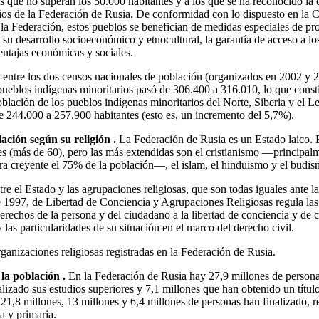
s que no superan los 50.000 habitantes y a los que se ha reconocido la 
ios de la Federación de Rusia. De conformidad con lo dispuesto en la 
 la Federación, estos pueblos se benefician de medidas especiales de pro
u desarrollo socioeconómico y etnocultural, la garantía de acceso a los
entajas económicas y sociales.
o entre los dos censos nacionales de población (organizados en 2002 y 2
 pueblos indígenas minoritarios pasó de 306.400 a 316.010, lo que cons
blación de los pueblos indígenas minoritarios del Norte, Siberia y el Le
 244.000 a 257.900 habitantes (esto es, un incremento del 5,7%).
ación según su religión .
La Federación de Rusia es un Estado laico. 
s (más de 60), pero las más extendidas son el cristianismo —principalm
ara creyente el 75% de la población—, el islam, el hinduismo y el budis
re el Estado y las agrupaciones religiosas, que son todas iguales ante 
 1997, de Libertad de Conciencia y Agrupaciones Religiosas regula las r
derechos de la persona y del ciudadano a la libertad de conciencia y de cu
y las particularidades de su situación en el marco del derecho civil.
anizaciones religiosas registradas en la Federación de Rusia.
 la población .
En la Federación de Rusia hay 27,9 millones de persona
alizado sus estudios superiores y 7,1 millones que han obtenido un títul
1,8 millones, 13 millones y 6,4 millones de personas han finalizado, r
a y primaria.