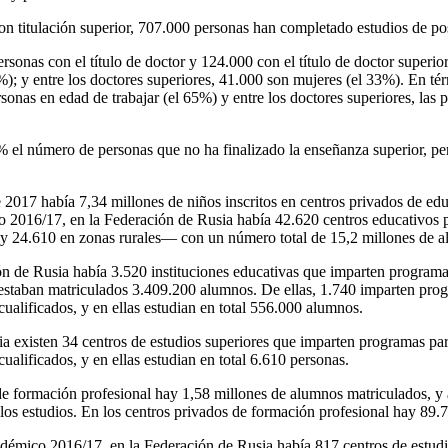
con titulación superior, 707.000 personas han completado estudios de p
onas con el título de doctor y 124.000 con el título de doctor superior
); y entre los doctores superiores, 41.000 son mujeres (el 33%). En tér
onas en edad de trabajar (el 65%) y entre los doctores superiores, las 
el número de personas que no ha finalizado la enseñanza superior, per
 2017 había 7,34 millones de niños inscritos en centros privados de edu
 2016/17, en la Federación de Rusia había 42.620 centros educativos 
 24.610 en zonas rurales— con un número total de 15,2 millones de a
n de Rusia había 3.520 instituciones educativas que imparten programa
estaban matriculados 3.409.200 alumnos. De ellas, 1.740 imparten pro
cualificados, y en ellas estudian en total 556.000 alumnos.
a existen 34 centros de estudios superiores que imparten programas pa
cualificados, y en ellas estudian en total 6.610 personas.
de formación profesional hay 1,58 millones de alumnos matriculados, y a
os estudios. En los centros privados de formación profesional hay 89.
démico 2016/17, en la Federación de Rusia había 817 centros de estudi