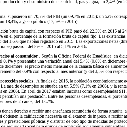
 producción y el suministro de electricidad, gas y agua, un 2,4% (en 2
inal supusieron un 70,7% del PIB (un 69,7% en 2015): un 52% correspo
un 18,4%, a gasto público (17,5% en 2015).
ación bruta de capital con respecto al PIB pasó del 22,3% en 2015 al 
% en el porcentaje de la formación bruta de capital fijo. Las existenci
del 1,6% que habían registrado en 2015. Las exportaciones netas (difer
aciones) pasaron del 8% en 2015 al 5,1% en 2016.
ecios al consumidor .
Según la Oficina Federal de Estadística, en dici
el 0,4% y presentaba una variación anual del 5,4% (0,8% en diciembre 
 de diciembre, el precio medio mensual de la canasta básica de alimento
cremento del 0,9% con respecto al mes anterior (y del 3,5% con respecto
rotección sociales .
A finales de 2016, la población económicamente ac
. La tasa de desempleo se situaba en un 5,5% (7,1% en 2006), y la rent
os en 2006). En abril de 2017 estaban inscritas como desempleadas 911
0 percibían una prestación. Entre las personas desempleadas, el porcenta
menores de 25 años, del 18,7%.
 tienen derecho a recibir una enseñanza secundaria de forma gratuita, a
si obtienen la calificación necesaria en el examen de ingreso, a recibir 
nes y prestaciones públicas y disfrutar de otro tipo de medidas de protec
 de seguridad social para grupos de población socialmente vulnerables