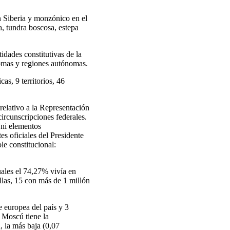
en Siberia y monzónico en el
a, tundra boscosa, estepa
idades constitutivas de la
nomas y regiones autónomas.
as, 9 territorios, 46
relativo a la Representación
circunscripciones federales.
 ni elementos
es oficiales del Presidente
le constitucional:
uales el 74,27% vivía en
llas, 15 con más de 1 millón
e europea del país y 3
, Moscú tiene la
 la más baja (0,07