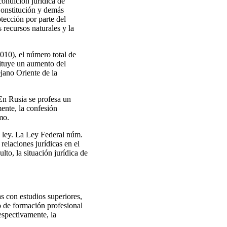
condición jurídica de
Constitución y demás
tección por parte del
 recursos naturales y la
010), el número total de
tituye un aumento del
jano Oriente de la
En Rusia se profesa un
ente, la confesión
mo.
la ley. La Ley Federal núm.
elaciones jurídicas en el
lto, la situación jurídica de
s con estudios superiores,
o de formación profesional
espectivamente, la