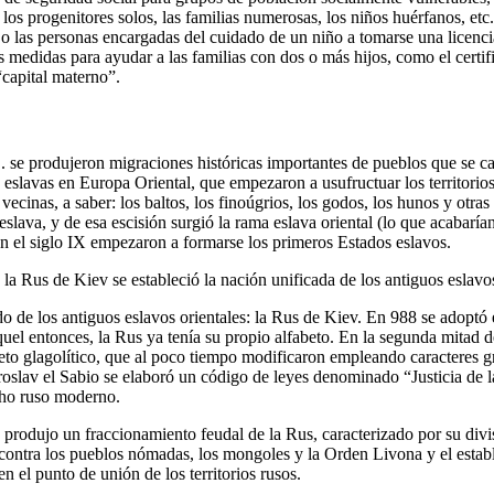
 los progenitores solos, las familias numerosas, los niños huérfanos, et
 o las personas encargadas del cuidado de un niño a tomarse una licencia
 medidas para ayudar a las familias con dos o más hijos, como el certifi
capital materno”.
C. se produjeron migraciones históricas importantes de pueblos que se ca
s eslavas en Europa Oriental, que empezaron a usufructuar los territori
 vecinas, a saber: los baltos, los finoúgrios, los godos, los hunos y otra
slava, y de esa escisión surgió la rama eslava oriental (lo que acabaría
En el siglo IX empezaron a formarse los primeros Estados eslavos.
 la Rus de Kiev se estableció la nación unificada de los antiguos eslavos
o de los antiguos eslavos orientales: la Rus de Kiev. En 988 se adoptó 
quel entonces, la Rus ya tenía su propio alfabeto. En la segunda mitad de
eto glagolítico, que al poco tiempo modificaron empleando caracteres gr
Yaroslav el Sabio se elaboró un código de leyes denominado “Justicia de 
echo ruso moderno.
 produjo un fraccionamiento feudal de la Rus, caracterizado por su divis
s contra los pueblos nómadas, los mongoles y la Orden Livona y el estab
n el punto de unión de los territorios rusos.