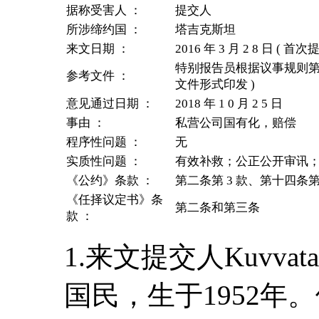
据称受害人 ：
提交人
所涉缔约国 ：
塔吉克斯坦
来文日期 ：
2016 年 3 月 2 8 日 ( 首次
特别报告员根据议事规则第 97 
参考文件 ：
文件形式印发 )
意见通过日期 ：
2018 年 1 0 月 2 5 日
事由 ：
私营公司国有化，赔偿
程序性问题 ：
无
实质性问题 ：
有效补救；公正公开审讯
《公约》条款 ：
第二条第 3 款、第十四条第
《任择议定书》条
第二条和第三条
款 ：
1.来文提交人Kuvvat
国民，生于1952年