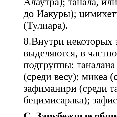
Алаутра); танала, ил
до Иакуры); цимихети
(Тулиара).
8.Внутри некоторых 
выделяются, в частн
подгруппы: таналана 
(среди весу); микеа (
зафиманири (среди та
бецимисарака); зафис
С. Зарубежные общ