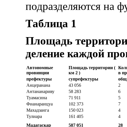
подразделяются на ф
Таблица 1
Площадь территори
деление каждой пр
Автономные
Площадь территории (
Кол
провинции
км 2 )
в п
префектуры
супрефектуры
общ
Анцеранана
43 056
2
Антананариву
58 283
6
Туамасина
71 911
5
Фианаранцуа
102 373
7
Махадзанга
150 023
4
Тулиара
161 405
4
Мадагаскар
587 051
28