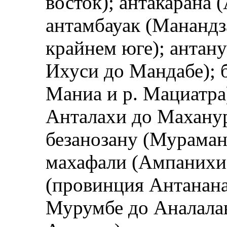
восток); антакарана 
антамбауак (Манандза
крайнем юге); антану
Ихуси до Мандабе); б
Маниа и р. Мациатра)
Анталахи до Маханур
безанозану (Мураманг
махафали (Ампанихи,
(провинция Антананар
Мурумбе до Аналалавы