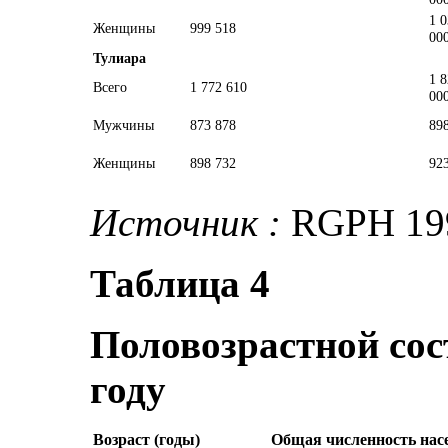
1 
Женщины
999 518
00
Тулиара
1 
Всего
1 772 610
00
Мужчины
873 878
89
Женщины
898 732
92
Источник :
RGPH 199
Таблица 4
Половозрастной сос
году
Возраст (годы)
Общая численность нас