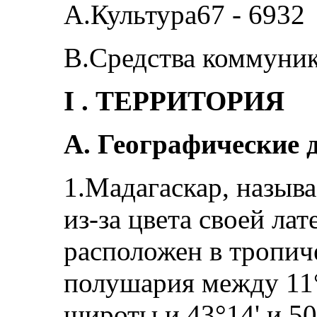
A.Культура67 - 6932
B.Средства коммуник
I . ТЕРРИТОРИЯ
А. Географические 
1.Мадагаскар, назыв
из-за цвета своей ла
расположен в тропич
полушария между 11°
широты и 43°14' и 50