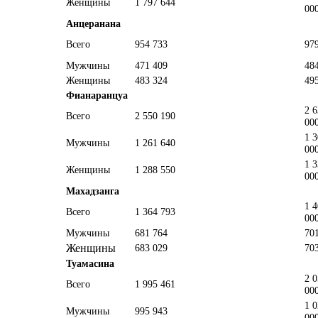
Женщины
1 797 644
00
Анцеранана
Всего
954 733
97
Мужчины
471 409
48
Женщины
483 324
49
Фианаранцуа
2 
Всего
2 550 190
00
1 
Мужчины
1 261 640
00
1 
Женщины
1 288 550
00
Махадзанга
1 
Всего
1 364 793
00
Мужчины
681 764
70
Женщины
683 029
70
Туамасина
2 
Всего
1 995 461
00
1 
Мужчины
995 943
00