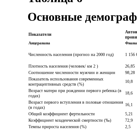
Основные демограф
Авто
Показатели
пров
Анцеранана
Фиана
Численность населения (прогноз на 2000 год)
1 156 
Плотность населения (человек/ км 2 )
26,85
Соотношение численности мужчин и женщин
98,28
Показатель использования современных
10,8
контрацептивных средств (%)
Возраст матери при рождении первого ребенка (в
18,6
годах)
Возраст первого вступления в половые отношения
16,1
(в годах)
Общий коэффициент фертильности
5,21
Коэффициент младенческой смертности (‰)
72,9
Темпы прироста населения (%)
2,5