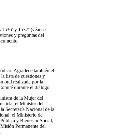
 1536ª y 1537ª (véanse
iones y preguntas del
documento
iódico. Agradece también el
 lista de cuestiones y
n oral realizada por la
Comité durante el diálogo.
nistra de la Mujer del
sticia, el Ministro del
 la Secretaría Nacional de la
onal, el Ministerio de
Pública y Bienestar Social,
la Misión Permanente del
.