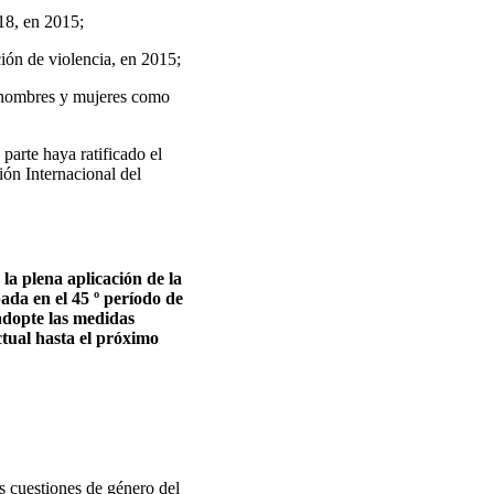
018, en 2015;
ción de violencia, en 2015;
a hombres y mujeres como
parte haya ratificado el
ón Internacional del
la plena aplicación de la
ada en el 45 º período de
adopte las medidas
ctual hasta el próximo
s cuestiones de género del