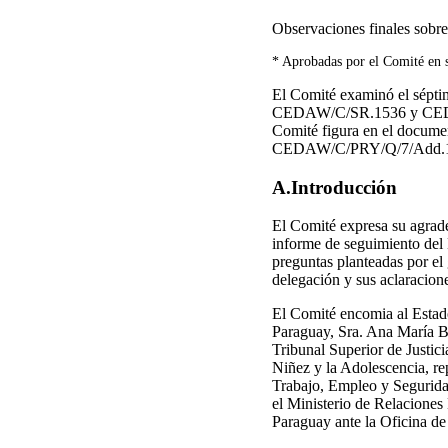
Observaciones finales sobre
* Aprobadas por el Comité en s
El Comité examinó el sépt
CEDAW/C/SR.1536 y CEDAW/C
Comité figura en el docum
CEDAW/C/PRY/Q/7/Add.
A.Introducción
El Comité expresa su agrade
informe de seguimiento del
preguntas planteadas por el 
delegación y sus aclaracion
El Comité encomia al Estado
Paraguay, Sra. Ana María Bai
Tribunal Superior de Justici
Niñez y la Adolescencia, rep
Trabajo, Empleo y Seguridad
el Ministerio de Relaciones 
Paraguay ante la Oficina de