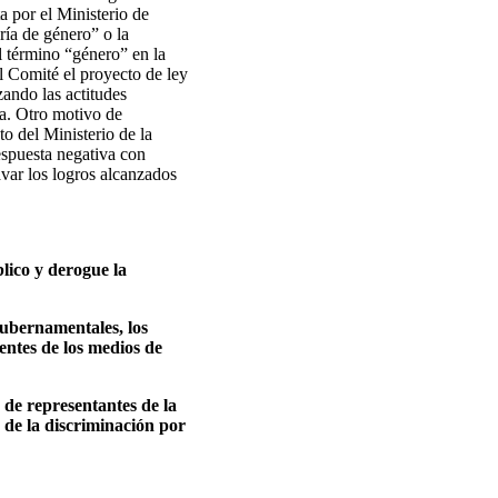
a por el Ministerio de
ría de género” o la
l término “género” en la
l Comité el proyecto de ley
zando las actitudes
ia. Otro motivo de
o del Ministerio de la
espuesta negativa con
avar los logros alcanzados
lico y derogue la
gubernamentales, los
gentes de los medios de
 de representantes de la
n de la discriminación por