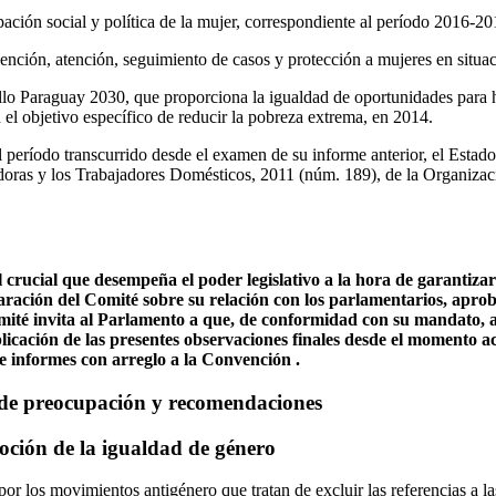
cipación social y política de la mujer, correspondiente al período 2016-2
vención, atención, seguimiento de casos y protección a mujeres en situa
llo Paraguay 2030, que proporciona la igualdad de oportunidades par
 el objetivo específico de reducir la pobreza extrema, en 2014.
 período transcurrido desde el examen de su informe anterior, el Estado 
oras y los Trabajadores Domésticos, 2011 (núm. 189), de la Organizaci
 crucial que desempeña el poder legislativo a la hora de garantizar 
aración del Comité sobre su relación con los parlamentarios, aprob
Comité invita al Parlamento a que, de conformidad con su mandato, 
plicación de las presentes observaciones finales desde el momento a
e informes con arreglo a la Convención .
s de preocupación y recomendaciones
oción de la igualdad de género
or los movimientos antigénero que tratan de excluir las referencias a la