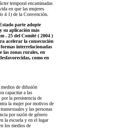
rácter temporal encaminadas
 vida en que las mujeres
lo 4 1) de la Convención.
Estado parte adopte
 y su aplicación más
m . 25 del Comité ( 2004 )
ra acelerar la consecución
n formas interrelacionadas
 las zonas rurales, en
 desfavorecidas, como en
s medios de difusión
a capacitar a las
por la persistencia de
ontra la mujer por motivos de
 transexuales y las personas
encia por razón de género
n la escuela y en el lugar
 en los medios de