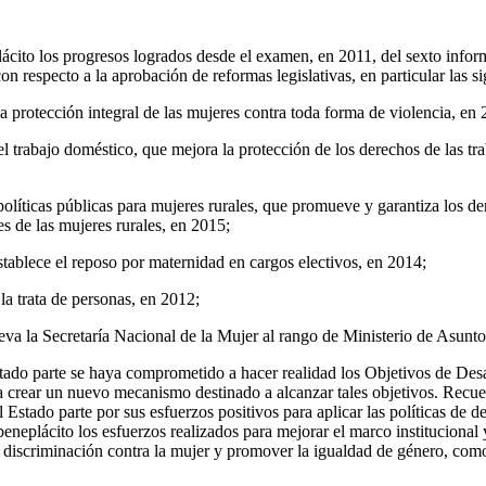
cito los progresos logrados desde el examen, en 2011, del sexto infor
especto a la aprobación de reformas legislativas, en particular las si
 protección integral de las mujeres contra toda forma de violencia, en 
 trabajo doméstico, que mejora la protección de los derechos de las tr
líticas públicas para mujeres rurales, que promueve y garantiza los d
les de las mujeres rurales, en 2015;
ablece el reposo por maternidad en cargos electivos, en 2014;
a trata de personas, en 2012;
va la Secretaría Nacional de la Mujer al rango de Ministerio de Asunto
tado parte se haya comprometido a hacer realidad los Objetivos de Desa
ra crear un nuevo mecanismo destinado a alcanzar tales objetivos. Recue
 Estado parte por sus esfuerzos positivos para aplicar las políticas de de
neplácito los esfuerzos realizados para mejorar el marco institucional 
la discriminación contra la mujer y promover la igualdad de género, co