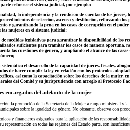
arte refuerce el sistema judicial, por ejemplo:
alidad, la independencia y la rendición de cuentas de los jueces, los
os procedimientos de selección, ascenso y destitución, reforzando los
ento y garantizando la pena en los casos de corrupción en el poder j
 las mujeres en el sistema judicial;
de medidas legislativas para garantizar la disponibilidad de los re
alizados suficientes para tramitar los casos de manera oportuna, n
enta las cuestiones de género, y ampliando el alcance de las casas d
número;
stemática el desarrollo de la capacidad de jueces, fiscales, abogad
ados de hacer cumplir la ley en relación con los protocolos adopta
pecíficos, así como la capacitación sobre los derechos de la mujer, 
rales del Comité y su jurisprudencia con arreglo al Protocolo Facu
s encargados del adelanto de la mujer
cción la promoción de la Secretaría de la Mujer a rango ministerial y la
 municipales sobre la igualdad de género. No obstante, observa con preo
nicos y financieros asignados para la aplicación de las responsabilidad
 su representación en todas las regiones del Estado parte, son insuficient