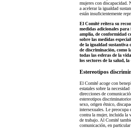
mujeres con discapacidad. N
a acelerar la igualdad susta
están insuficientemente rep
El Comité reitera su rec
medidas adicionales para 
amplia, de conformidad co
sobre las medidas especia
de la igualdad sustantiva
de discriminación, como la
todas las esferas de la vi
los sectores de la salud, l
Estereotipos discrimi
El Comité acoge con beneplác
estatales sobre la necesidad
direcciones de comunicación
estereotipos discriminatorio
sexo, origen étnico, discapa
intersexuales. Le preocupa q
contra la mujer, incluida la
de trabajo. Al Comité tambié
comunicación, en particular 