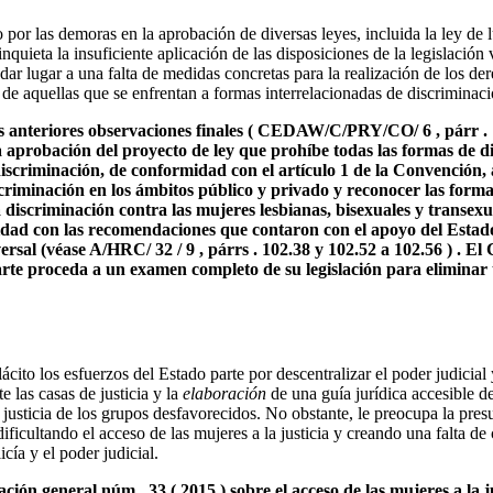
por las demoras en la aprobación de diversas leyes, incluida la ley de l
nquieta la insuficiente aplicación de las disposiciones de la legislación
 dar lugar a una falta de medidas concretas para la realización de los de
 de aquellas que se enfrentan a formas interrelacionadas de discriminaci
 anteriores observaciones finales ( CEDAW/C/PRY/CO/ 6 , párr . 
la aprobación del proyecto de ley que prohíbe todas las formas de d
discriminación, de conformidad con el artículo 1 de la Convención,
iscriminación en los ámbitos público y privado y reconocer las form
a discriminación contra las mujeres lesbianas, bisexuales y transexu
idad con las recomendaciones que contaron con el apoyo del Estado
rsal (véase A/HRC/ 32 / 9 , párrs . 102.38 y 102.52 a 102.56 ) . E
rte proceda a un examen completo de su legislación para eliminar t
ito los esfuerzos del Estado parte por descentralizar el poder judicial 
e las casas de justicia y la
elaboración
de una guía jurídica accesible de
a justicia de los grupos desfavorecidos. No obstante, le preocupa la pre
dificultando el acceso de las mujeres a la justicia y creando una falta de
icía y el poder judicial.
n general núm . 33 ( 2015 ) sobre el acceso de las mujeres a la ju