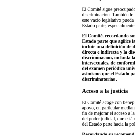
El Comité sigue preocupado 
discriminación. También le i
este vacío legislativo pueda
Estado parte, especialmente
El Comité, recordando sus
Estado parte que agilice 
incluir una definición de 
directa e indirecta y la d
discriminación, incluida l
intersexuales, de conform
del examen periódico unive
asimismo que el Estado pa
discriminatorias .
Acceso a la justicia
El Comité acoge con beneplác
apoyo, en particular mediant
fin de mejorar el acceso a l
del poder judicial, que está 
del Estado parte hacia la pol
Recordando su recomendació