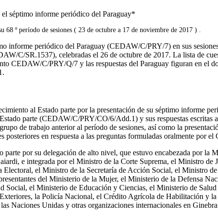
 el séptimo informe periódico del Paraguay*
u 68 º período de sesiones ( 23 de octubre a 17 de noviembre de 2017 ) .
imo informe periódico del Paraguay (CEDAW/C/PRY/7) en sus sesiones
/SR.1537), celebradas el 26 de octubre de 2017. La lista de cuest
ento CEDAW/C/PRY/Q/7 y las respuestas del Paraguay figuran en el 
1.
cimiento al Estado parte por la presentación de su séptimo informe per
 Estado parte (CEDAW/C/PRY/CO/6/Add.1) y sus respuestas escritas a la
grupo de trabajo anterior al período de sesiones, así como la presentació
es posteriores en respuesta a las preguntas formuladas oralmente por el 
 parte por su delegación de alto nivel, que estuvo encabezada por la Mi
ardi, e integrada por el Ministro de la Corte Suprema, el Ministro de Ju
a Electoral, el Ministro de la Secretaría de Acción Social, el Ministro de
resentantes del Ministerio de la Mujer, el Ministerio de la Defensa Naci
 Social, el Ministerio de Educación y Ciencias, el Ministerio de Salud 
Exteriores, la Policía Nacional, el Crédito Agrícola de Habilitación y 
 las Naciones Unidas y otras organizaciones internacionales en Ginebra