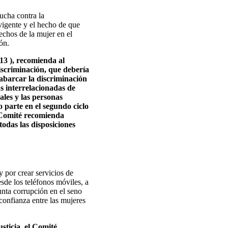
ucha contra la
 vigente y el hecho de que
rechos de la mujer en el
ón.
13 ), recomienda al
iscriminación, que debería
 abarcar la discriminación
as interrelacionadas de
ales y las personas
 parte en el segundo ciclo
l Comité recomienda
odas las disposiciones
y por crear servicios de
sde los teléfonos móviles, a
sunta corrupción en el seno
 confianza entre las mujeres
sticia, el Comité