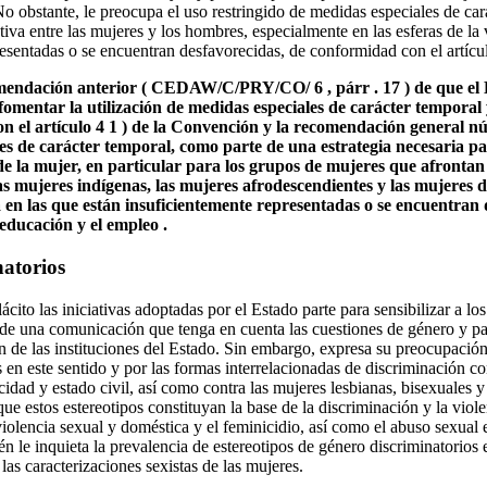
o obstante, le preocupa el uso restringido de medidas especiales de ca
ntiva entre las mujeres y los hombres, especialmente en las esferas de la
resentadas o se encuentran desfavorecidas, de conformidad con el artícu
omendación anterior ( CEDAW/C/PRY/CO/ 6 , párr . 17 ) de que el 
fomentar la utilización de medidas especiales de carácter temporal
n el artículo 4 1 ) de la Convención y la recomendación general nú
les de carácter temporal, como parte de una estrategia necesaria pa
 de la mujer, en particular para los grupos de mujeres que afronta
s mujeres indígenas, las mujeres afrodescendientes y las mujeres de
da en las que están insuficientemente representadas o se encuentran
a educación y el empleo .
natorios
ito las iniciativas adoptadas por el Estado parte para sensibilizar a lo
 de una comunicación que tenga en cuenta las cuestiones de género y par
 de las instituciones del Estado. Sin embargo, expresa su preocupación 
s en este sentido y por las formas interrelacionadas de discriminación c
cidad y estado civil, así como contra las mujeres lesbianas, bisexuales y
ue estos estereotipos constituyan la base de la discriminación y la viol
 violencia sexual y doméstica y el feminicidio, así como el abuso sexual e
n le inquieta la prevalencia de estereotipos de género discriminatorios
las caracterizaciones sexistas de las mujeres.