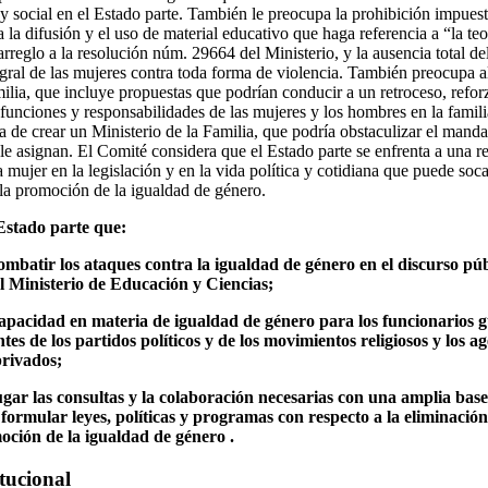
 y social en el Estado parte. También le preocupa la prohibición impuest
la difusión y el uso de material educativo que haga referencia a “la teo
rreglo a la resolución núm. 29664 del Ministerio, y la ausencia total de
egral de las mujeres contra toda forma de violencia. También preocupa a
milia, que incluye propuestas que podrían conducir a un retroceso, refor
 funciones y responsabilidades de las mujeres y los hombres en la famil
 de crear un Ministerio de la Familia, que podría obstaculizar el mandat
 le asignan. El Comité considera que el Estado parte se enfrenta a una r
a mujer en la legislación y en la vida política y cotidiana que puede soc
 la promoción de la igualdad de género.
Estado parte que:
mbatir los ataques contra la igualdad de género en el discurso púb
l Ministerio de Educación y Ciencias;
capacidad en materia de igualdad de género para los funcionarios 
tes de los partidos políticos y de los movimientos religiosos y los a
privados;
gar las consultas y la colaboración necesarias con una amplia base
e formular leyes, políticas y programas con respecto a la eliminació
oción de la igualdad de género .
itucional