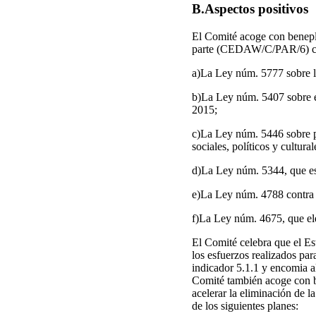
B.Aspectos positivos
El Comité acoge con beneplá
parte (CEDAW/C/PAR/6) con r
a)La Ley núm. 5777 sobre la
b)La Ley núm. 5407 sobre el
2015;
c)La Ley núm. 5446 sobre po
sociales, políticos y cultura
d)La Ley núm. 5344, que est
e)La Ley núm. 4788 contra l
f)La Ley núm. 4675, que ele
El Comité celebra que el Es
los esfuerzos realizados pa
indicador 5.1.1 y encomia al
Comité también acoge con be
acelerar la eliminación de 
de los siguientes planes: