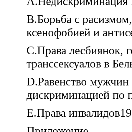
A.Недискриминация 
B.Борьба с расизмом
ксенофобией и анти
C.Права лесбиянок, г
транссексуалов в Бе
D.Равенство мужчин 
дискриминацией по 
E.Права инвалидов1
Приложение