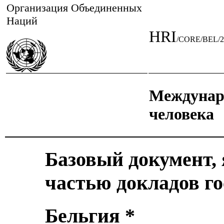
Организация Объединенных
Наций
HRI
/CORE/BEL/2
Междунар
человека
Базовый документ,
частью докладов го
Бельгия *