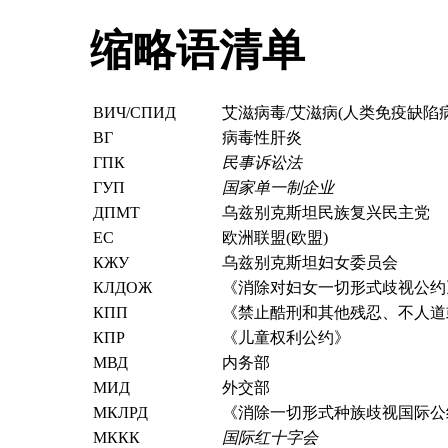
缩略语清单
ВИЧ/СПИД
艾滋病毒/艾滋病(人类免疫缺陷
ВГ
病毒性肝炎
ГПК
民事诉讼法
ГУП
国家单一制企业
ДПМТ
乌兹别克斯坦民族复兴民主党
ЕС
欧洲联盟(欧盟)
КЖУ
乌兹别克斯坦妇女委员会
КЛДОЖ
《消除对妇女一切形式歧视公约
КПП
《禁止酷刑和其他残忍、不人道
КПР
《儿童权利公约》
МВД
内务部
МИД
外交部
МКЛРД
《消除一切形式种族歧视国际公
МККК
国际红十字会