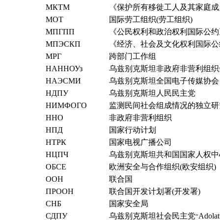
МКТМ
《保护所有移徙工人及其家庭成
МОТ
国际劳工组织(劳工组织)
МПГПП
《公民权利和政治权利国际公约
МПЭСКП
《经济、社会及文化权利国际公
МРГ
跨部门工作组
НАННОУз
乌兹别克斯坦非政府非营利组织
НАЭСМИ
乌兹别克斯坦全国电子传媒协会
НДПУ
乌兹别克斯坦人民民主党
НИМФОГО
监测民间社会组成情况的独立研
ННО
非政府非营利组织
НПД
国家行动计划
НТРК
国家电视广播公司
НЦПЧ
乌兹别克斯坦共和国国家人权中
ОБСЕ
欧洲安全与合作组织(欧安组织)
ООН
联合国
ПРООН
联合国开发计划署(开发署)
СНБ
国家安全局
СДПУ
乌兹别克斯坦社会民主党
Adolat
“