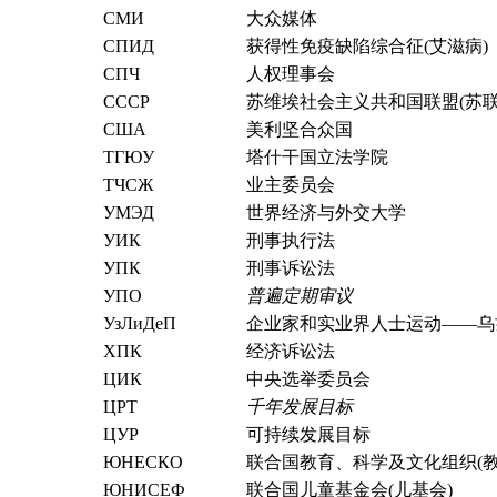
СМИ
大众媒体
СПИД
获得性免疫缺陷综合征(艾滋病)
СПЧ
人权理事会
СССР
苏维埃社会主义共和国联盟(苏联
США
美利坚合众国
ТГЮУ
塔什干国立法学院
ТЧСЖ
业主委员会
УМЭД
世界经济与外交大学
УИК
刑事执行法
УПК
刑事诉讼法
УПО
普遍定期审议
УзЛиДеП
企业家和实业界人士运动――乌
ХПК
经济诉讼法
ЦИК
中央选举委员会
ЦРТ
千年发展目标
ЦУР
可持续发展目标
ЮНЕСКО
联合国教育、科学及文化组织(教
ЮНИСЕФ
联合国儿童基金会(儿基会)