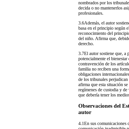
nombrados por los tribunale
decida o no mantenerlos asi
profesionales.
3.6Además, el autor sostien
basa en el principio según e
reconocimiento del principi
del niño. Afirma que, debido
derecho.
3.7El autor sostiene que, a
potencialmente el bienestar 
contravención de los artícu
familia no reciben una form
obligaciones internacionales
de los tribunales perjudican
afirma que esta situación s
regímenes de custodia y de v
que debería tener los medios
Observaciones del Est
autor
4.1En sus comunicaciones de
comunicación inadmisible po