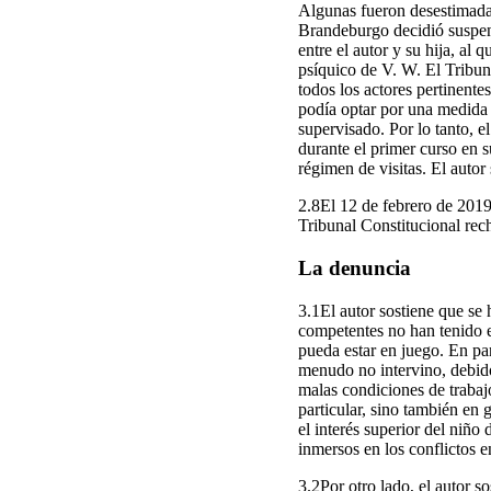
Algunas fueron desestimadas
Brandeburgo decidió suspende
entre el autor y su hija, al 
psíquico de V. W. El Tribun
todos los actores pertinent
podía optar por una medida
supervisado. Por lo tanto, e
durante el primer curso en s
régimen de visitas. El autor
2.8El 12 de febrero de 2019
Tribunal Constitucional rech
La denuncia
3.1El autor sostiene que se 
competentes no han tenido en
pueda estar en juego. En par
menudo no intervino, debido
malas condiciones de trabaj
particular, sino también en
el interés superior del niño
inmersos en los conflictos en
3.2Por otro lado, el autor 