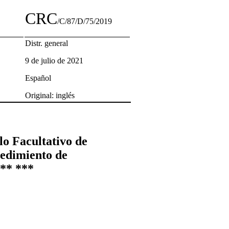
CRC
/C/87/D/75/2019
Distr. general
9 de julio de 2021
Español
Original: inglés
lo Facultativo de
cedimiento de
 ** ***