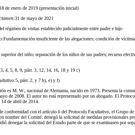
18 de enero de 2019 (presentación inicial)
ictamen:
31 de mayo de 2021
del régimen de visitas establecido judicialmente entre padre e hijo
o:
Fundamentación insuficiente de las alegaciones; condición de víctima
 superior del niño; separación de los niños de sus padres; recurso efect
:
3, 4, 5, 8, 9, párr. 3, 12, 14, 16, 18 y 19 c)
ultativo:
5, párr. 2, y 7 b), e) y f)
ción es M. W., nacional de Alemania, nacido en 1973. Presenta la com
 mayo de 2008. El autor no está representado por un abogado. El Protoco
l 14 de abril de 2014.
de conformidad con el artículo 6 del Protocolo Facultativo, el Grupo de
 nombre del Comité, denegó la solicitud de medidas provisionales pres
dió denegar la solicitud del Estado parte de que se examinasen por sepa