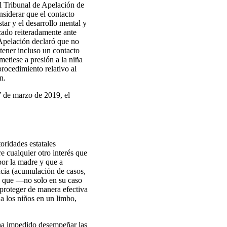
l Tribunal de Apelación de
nsiderar que el contacto
star y el desarrollo mental y
cado reiteradamente ante
 Apelación declaró que no
ener incluso un contacto
metiese a presión a la niña
procedimiento relativo al
n.
7 de marzo de 2019, el
oridades estatales
re cualquier otro interés que
 por la madre y que a
ncia (acumulación de casos,
ra que —no solo en su caso
 proteger de manera efectiva
 a los niños en un limbo,
e ha impedido desempeñar las