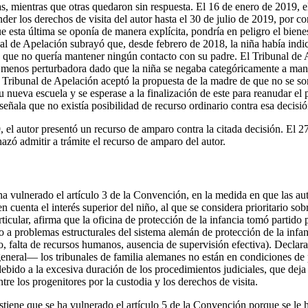
, mientras que otras quedaron sin respuesta. El 16 de enero de 2019, e
r los derechos de visita del autor hasta el 30 de julio de 2019, por co
que esta última se oponía de manera explícita, pondría en peligro el biene
al de Apelación subrayó que, desde febrero de 2018, la niña había indi
es que no quería mantener ningún contacto con su padre. El Tribunal de
 menos perturbadora dado que la niña se negaba categóricamente a mant
l Tribunal de Apelación aceptó la propuesta de la madre de que no se so
u nueva escuela y se esperase a la finalización de este para reanudar el 
 señala que no existía posibilidad de recurso ordinario contra esa decisió
, el autor presentó un recurso de amparo contra la citada decisión. El 2
azó admitir a trámite el recurso de amparo del autor.
ha vulnerado el artículo 3 de la Convención, en la medida en que las aut
 cuenta el interés superior del niño, al que se considera prioritario sob
ticular, afirma que la oficina de protección de la infancia tomó partido
 a problemas estructurales del sistema alemán de protección de la infa
o, falta de recursos humanos, ausencia de supervisión efectiva). Decla
 general— los tribunales de familia alemanes no están en condiciones de
 debido a la excesiva duración de los procedimientos judiciales, que deja
tre los progenitores por la custodia y los derechos de visita.
sostiene que se ha vulnerado el artículo 5 de la Convención porque se l