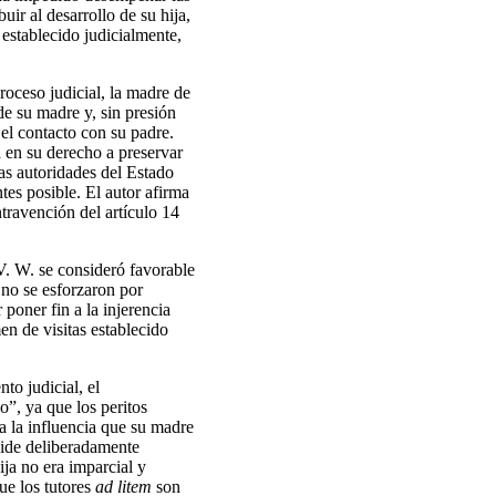
ir al desarrollo de su hija,
 establecido judicialmente,
roceso judicial, la madre de
de su madre y, sin presión
 el contacto con su padre.
a en su derecho a preservar
las autoridades del Estado
tes posible. El autor afirma
ntravención del artículo 14
 V. W. se consideró favorable
 no se esforzaron por
poner fin a la injerencia
en de visitas establecido
to judicial, el
o”, ya que los peritos
 a la influencia que su madre
mpide deliberadamente
ija no era imparcial y
que los tutores
ad litem
son