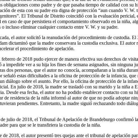
us obligaciones como padre y de que pasaba tiempo de calidad con su hij
ación de esta con su padre era digna de protección “aun cuando V. W. 
genitores”. El Tribunal de Distrito coincidió con la evaluación pericial,
al en caso de que persistiera el comportamiento observado en la niña, a
s o incluso eliminar cualquier contacto entre V. W. y su padre.
ada, el autor solicitó la reanudación del procedimiento de custodia. El 
dam dictaminó que la madre conservara la custodia exclusiva. El autor r
acelerar el procedimiento de apelación.
a febrero de 2018 pudo ejercer de manera efectiva sus derechos de visi
a impedirle ver a su hija los fines de semana asignados, sin ninguna ju
tras dos personas, que el autor no conocía, acompañaran a la niña durante
r señaló estas dificultades a la oficina de protección de la infancia, que
un diálogo sobre el asunto. Por ello, la oficina de protección de la infa
icial. En julio de 2018, la madre se trasladó con su marido y la niña a
cia. Desde esa fecha, el autor no ha podido establecer contacto con su hi
gar de residencia de la niña informó al autor de que no podía adoptar n
stuvieran pendientes. Entretanto, la madre siguió rechazando todo diálog
de julio de 2018, el Tribunal de Apelación de Brandeburgo confirmó la
adre para que se le transfiriera la custodia de la niña.
de 2018, el autor presentó tres quejas ante el tribunal de apelación par