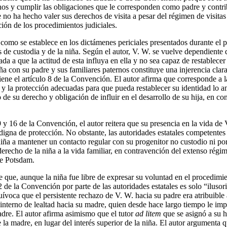
hos y cumplir las obligaciones que le corresponden como padre y contribu
 no ha hecho valer sus derechos de visita a pesar del régimen de visitas
ión de los procedimientos judiciales.
 como se establece en los dictámenes periciales presentados durante el p
 de custodia y de la niña. Según el autor, V. W. se vuelve dependiente 
ada a que la actitud de esta influya en ella y no sea capaz de restablecer
iña con su padre y sus familiares paternos constituye una injerencia clar
iene el artículo 8 de la Convención. El autor afirma que corresponde a 
a y la protección adecuadas para que pueda restablecer su identidad lo an
de su derecho y obligación de influir en el desarrollo de su hija, en co
 y 16 de la Convención, el autor reitera que su presencia en la vida de
, digna de protección. No obstante, las autoridades estatales competentes
niña a mantener un contacto regular con su progenitor no custodio ni por 
 derecho de la niña a la vida familiar, en contravención del extenso régim
de Potsdam.
 que, aunque la niña fue libre de expresar su voluntad en el procedimien
 de la Convención por parte de las autoridades estatales es solo “ilusori
ívoca que el persistente rechazo de V. W. hacia su padre era atribuible
to interno de lealtad hacia su madre, quien desde hace largo tiempo le i
dre. El autor afirma asimismo que el tutor
ad litem
que se asignó a su h
e la madre, en lugar del interés superior de la niña. El autor argumenta 