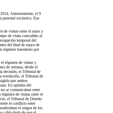
 2014. Anteriormente, el 9
a parental exclusiva. Esa
 de visitas entre el autor y
iempo de visita concedido al
derogación temporal del
ntes del final de mayo de
n régimen transitorio por
 el régimen de visitas y
ines de semana, desde el
ta decisión, el Tribunal de
u resolución, el Tribunal de
exigiría que ambos
iana. En opinión del
re no se comunicaban entre
 régimen de visitas entre el
to, el Tribunal de Distrito
ente el conflicto entre
nsideraban el origen de los
 no cabía duda de que el