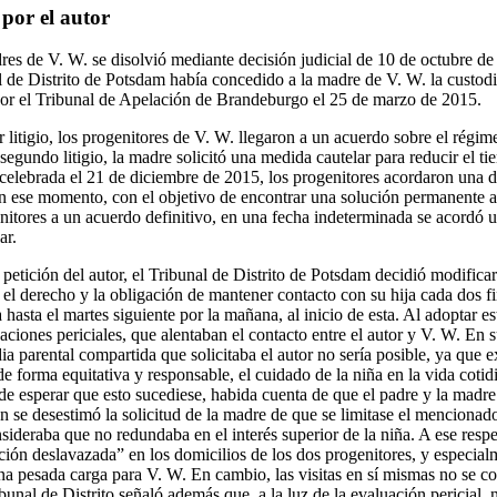
por el autor
res de V. W. se disolvió mediante decisión judicial de 10 de octubre de
l de Distrito de Potsdam había concedido a la madre de V. W. la custodi
por el Tribunal de Apelación de Brandeburgo el 25 de marzo de 2015.
litigio, los progenitores de V. W. llegaron a un acuerdo sobre el régimen
segundo litigio, la madre solicitó una medida cautelar para reducir el t
l celebrada el 21 de diciembre de 2015, los progenitores acordaron una 
en ese momento, con el objetivo de encontrar una solución permanente a
nitores a un acuerdo definitivo, en una fecha indeterminada se acordó u
ar.
 petición del autor, el Tribunal de Distrito de Potsdam decidió modificar
 el derecho y la obligación de mantener contacto con su hija cada dos f
 hasta el martes siguiente por la mañana, al inicio de esta. Al adoptar es
aciones periciales, que alentaban el contacto entre el autor y V. W. En s
dia parental compartida que solicitaba el autor no sería posible, ya que 
e forma equitativa y responsable, el cuidado de la niña en la vida cotid
a de esperar que esto sucediese, habida cuenta de que el padre y la mad
 se desestimó la solicitud de la madre de que se limitase el mencionado
sideraba que no redundaba en el interés superior de la niña. A ese respec
ión deslavazada” en los domicilios de los dos progenitores, y especialm
na pesada carga para V. W. En cambio, las visitas en sí mismas no se co
bunal de Distrito señaló además que, a la luz de la evaluación pericial,