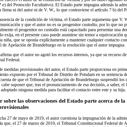
y 7 e) del Protocolo Facultativo). El Estado parte impugna además la adm
 firma ni del autor ni de V. W., lo que contraviene el artículo 7 b) del 
ausencia de la condición de víctima, el Estado parte argumenta que V. 
omunicación y que el autor no es su progenitor custodio, por lo que no 
mente el progenitor no custodio está capacitado para presentar una de
í lo exija, en el presente caso puede asumirse sin temor a equivocación 
 la niña, que se oponía explícitamente a mantener cualquier contacto co
l de Apelación de Brandeburgo en la resolución que el autor impugna.
afirma que el autor no agotó los recursos internos, ya que su recurso d
nal Federal.
de medidas provisionales del autor, el Estado parte proporciona en prim
nto expuesto por el Tribunal de Distrito de Potsdam en su sentencia de
uenta de que el Tribunal de Apelación de Brandeburgo suspendió los de
, cabe suponer que, tras el pronunciamiento de esa decisión, a saber, el
 adoptado ninguna medida para facilitar el contacto entre este y su hija.
 sobre las observaciones del Estado parte acerca de la 
provisionales
ha 27 de mayo de 2019, el autor cuestiona la impugnación de la admis
ala que, el 27 de marzo de 2019, el Tribunal Constitucional Federal de 