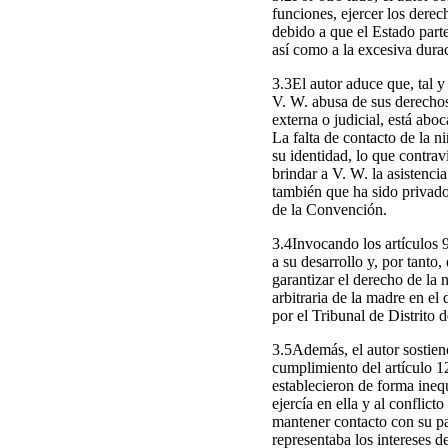
funciones, ejercer los derec
debido a que el Estado parte
así como a la excesiva durac
3.3El autor aduce que, tal y
V. W. abusa de sus derechos
externa o judicial, está aboc
La falta de contacto de la n
su identidad, lo que contrav
brindar a V. W. la asistenci
también que ha sido privado 
de la Convención.
3.4Invocando los artículos 9
a su desarrollo y, por tanto
garantizar el derecho de la 
arbitraria de la madre en el
por el Tribunal de Distrito 
3.5Además, el autor sostiene
cumplimiento del artículo 12
establecieron de forma inequ
ejercía en ella y al conflic
mantener contacto con su pa
representaba los intereses d