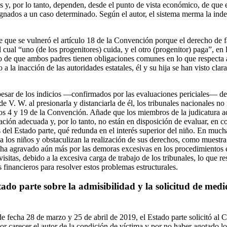
s y, por lo tanto, dependen, desde el punto de vista económico, de que 
gnados a un caso determinado. Según el autor, el sistema merma la ind
e que se vulneró el artículo 18 de la Convención porque el derecho de f
l cual “uno (de los progenitores) cuida, y el otro (progenitor) paga”, en 
o de que ambos padres tienen obligaciones comunes en lo que respecta a 
 a la inacción de las autoridades estatales, él y su hija se han visto cla
 pesar de los indicios —confirmados por las evaluaciones periciales— 
de V. W. al presionarla y distanciarla de él, los tribunales nacionales no
los 4 y 19 de la Convención. Añade que los miembros de la judicatura ads
ación adecuada y, por lo tanto, no están en disposición de evaluar, en c
 del Estado parte, qué redunda en el interés superior del niño. En much
 a los niños y obstaculizan la realización de sus derechos, como muestra 
e ha agravado aún más por las demoras excesivas en los procedimientos e
isitas, debido a la excesiva carga de trabajo de los tribunales, lo que re
 financieros para resolver estos problemas estructurales.
ado parte sobre la admisibilidad y la solicitud de medi
 fecha 28 de marzo y 25 de abril de 2019, el Estado parte solicitó al C
r carecer el autor de la condición de víctima y por no haber agotado lo