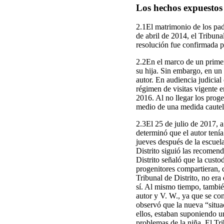
Los hechos expuestos 
2.1El matrimonio de los pad
de abril de 2014, el Tribuna
resolución fue confirmada 
2.2En el marco de un primer 
su hija. Sin embargo, en un 
autor. En audiencia judicia
régimen de visitas vigente 
2016. Al no llegar los proge
medio de una medida cautel
2.3El 25 de julio de 2017, a
determinó que el autor tenía
jueves después de la escuela
Distrito siguió las recomend
Distrito señaló que la custo
progenitores compartieran, d
Tribunal de Distrito, no er
sí. Al mismo tiempo, también
autor y V. W., ya que se con
observó que la nueva “situac
ellos, estaban suponiendo u
problemas de la niña. El Tri