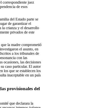
el correspondiente juez
ependencia de esos
amilia del Estado parte se
lugar de garantizar el
la crianza y el desarrollo
ramente privados de este
de que la madre comprometió
 investigaron el asunto, en
critos a los tribunales de
onsonancia con las
as ocasiones, las decisiones
su caso particular. El autor
n los que se establecen los
sulta inaceptable en un país
das provisionales del
omité que declarara la
s recursos internos (véanse