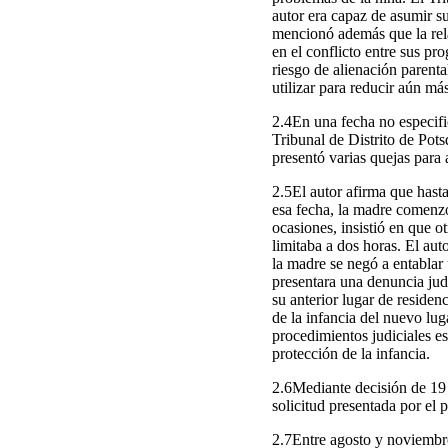
autor era capaz de asumir s
mencionó además que la rel
en el conflicto entre sus pro
riesgo de alienación parent
utilizar para reducir aún má
2.4En una fecha no especific
Tribunal de Distrito de Pots
presentó varias quejas para 
2.5El autor afirma que hast
esa fecha, la madre comenzó 
ocasiones, insistió en que o
limitaba a dos horas. El auto
la madre se negó a entablar 
presentara una denuncia jud
su anterior lugar de residen
de la infancia del nuevo lu
procedimientos judiciales e
protección de la infancia.
2.6Mediante decisión de 19 
solicitud presentada por el p
2.7Entre agosto y noviembre 