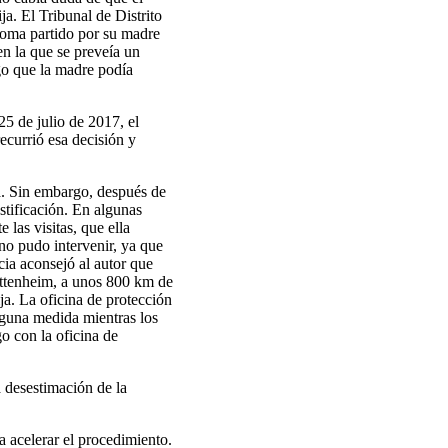
a. El Tribunal de Distrito
toma partido por su madre
 en la que se preveía un
lgo que la madre podía
25 de julio de 2017, el
ecurrió esa decisión y
ta. Sin embargo, después de
stificación. En algunas
 las visitas, que ella
 no pudo intervenir, ya que
ncia aconsejó al autor que
 Ettenheim, a unos 800 km de
ja. La oficina de protección
inguna medida mientras los
o con la oficina de
 desestimación de la
a acelerar el procedimiento.