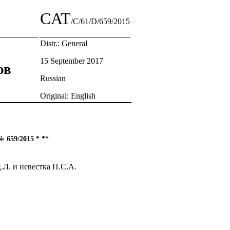
CAT
/C/61/D/659/2015
Distr.: General
15 September 2017
ов
Russian
Original: English
 659/2015 * **
Д.Л. и невестка П.С.А.