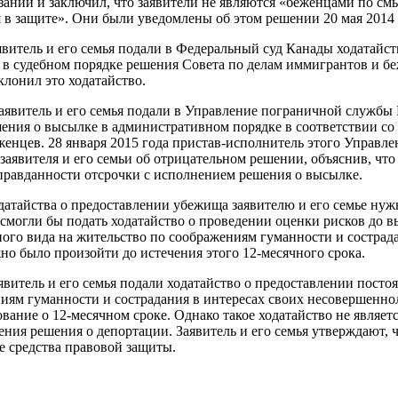
заний и заключил, что заявители не являются «беженцами по с
 защите». Они были уведомлены об этом решении 20 мая 2014 
аявитель и его семья подали в Федеральный суд Канады ходатайс
 в судебном порядке решения Совета по делам иммигрантов и бе
клонил это ходатайство.
 заявитель и его семья подали в Управление пограничной службы
ения о высылке в административном порядке в соответствии со с
енцев. 28 января 2015 года пристав-исполнитель этого Управл
заявителя и его семьи об отрицательном решении, объяснив, что 
оправданности отсрочки с исполнением решения о высылке.
датайства о предоставлении убежища заявителю и его семье нуж
 смогли бы подать ходатайство о проведении оценки рисков до 
ого вида на жительство по соображениям гуманности и сострад
но было произойти до истечения этого 12-месячного срока.
аявитель и его семья подали ходатайство о предоставлении посто
иям гуманности и сострадания в интересах своих несовершенно
вание о 12-месячном сроке. Однако такое ходатайство не являет
ния решения о депортации. Заявитель и его семья утверждают, ч
 средства правовой защиты.