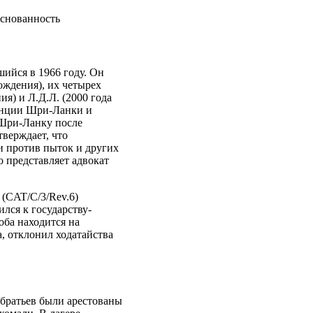
основанность
шийся в 1966 году. Он
рождения), их четырех
ия) и Л.Д.Л. (2000 года
винции Шри-Ланки и
 Шри-Ланку после
тверждает, что
и против пыток и других
 представляет адвокат
 (CAT/C/3/Rev.6)
лся к государству-
оба находится на
а, отклонил ходатайства
 братьев были арестованы