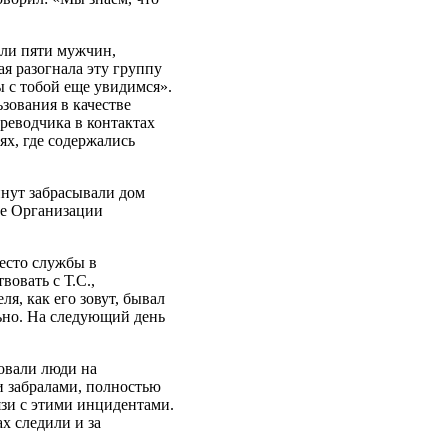
или пяти мужчин,
ая разогнала эту группу
 с тобой еще увидимся».
зования в качестве
ереводчика в контактах
, где содержались
инут забрасывали дом
ке Организации
есто службы в
овать с Т.С.,
ля, как его зовут, бывал
льно. На следующий день
довали люди на
 забралами, полностью
язи с этими инцидентами.
х следили и за