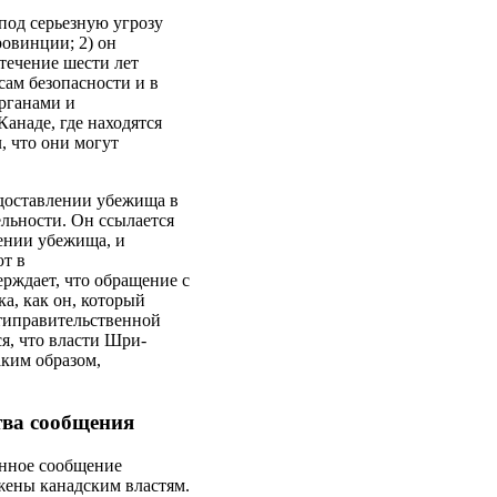
 под серьезную угрозу
овинции; 2) он
 течение шести лет
ам безопасности и в
рганами и
Канаде, где находятся
, что они могут
редоставлении убежища в
ельности. Он ссылается
лении убежища, и
ют в
ерждает, что обращение с
ка, как он, который
нтиправительственной
ся, что власти Шри-
аким образом,
тва сообщения
данное сообщение
жены канадским властям.