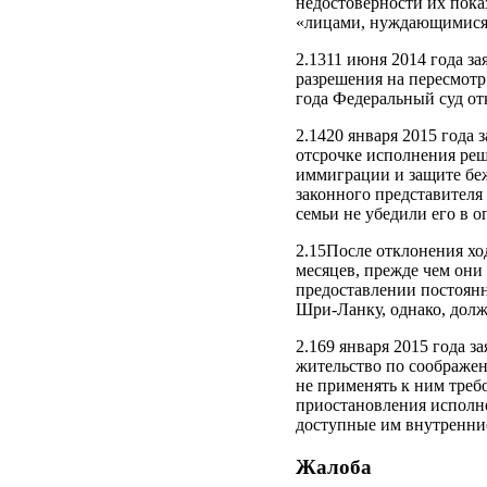
недостоверности их пока
«лицами, нуждающимися в
2.1311 июня 2014 года з
разрешения на пересмотр
года Федеральный суд от
2.1420 января 2015 года
отсрочке исполнения реш
иммиграции и защите беж
законного представителя 
семьи не убедили его в 
2.15После отклонения хо
месяцев, прежде чем они
предоставлении постоянн
Шри-Ланку, однако, долж
2.169 января 2015 года з
жительство по соображен
не применять к ним требо
приостановления исполне
доступные им внутренние
Жалоба