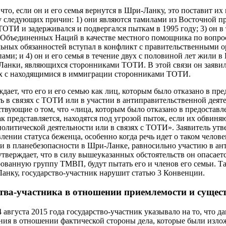
 что, если он и его семья вернутся в Шри-Ланку, это поставит их
 следующих причин: 1) они являются тамилами из Восточной пр
 ТОТИ и задерживался и подвергался пыткам в 1995 году; 3) он в
 Объединенных Наций в качестве местного помощника по вопрос
ьных обязанностей вступал в конфликт с правительственными о
и; и 4) он и его семья в течение двух с половиной лет жили в 
анки, являющихся сторонниками ТОТИ. В этой связи он заявил
тах с находящимися в иммиграции сторонниками ТОТИ.
ждает, что его и его семью как лиц, которым было отказано в п
ть в связях с ТОТИ или в участии в антиправительственной деят
ствующие о том, что «лица, которым было отказано в предостав
к представляется, находятся под угрозой пыток, если их обвиня
олитической деятельности или в связях с ТОТИ». Заявитель утв
лении статуса беженца, особенно когда речь идет о таком челове
и в планебезопасности в Шри-Ланке, равносильно участию в а
утверждает, что в силу вышеуказанных обстоятельств он опасает
ованную группу ТМВП, будут пытать его и членов его семьи. Т
анку, государство-участник нарушит статью 3 Конвенции.
тва-участника в отношении приемлемости и сущес
4 августа 2015 года государство-участник указывало на то, что 
ния в отношении фактической стороны дела, которые были изло