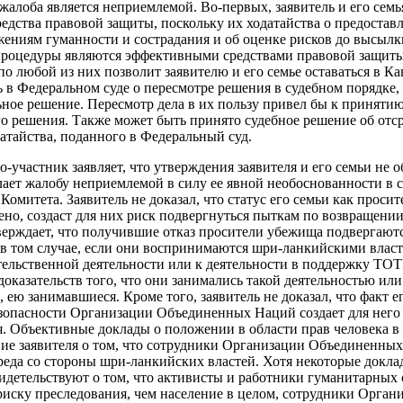
 жалоба является неприемлемой. Во-первых, заявитель и его семь
едства правовой защиты, поскольку их ходатайства о предостав
жениям гуманности и сострадания и об оценке рисков до высылки
 процедуры являются эффективными средствами правовой защиты
о любой из них позволит заявителю и его семье оставаться в К
ь в Федеральном суде о пересмотре решения в судебном порядке,
ьное решение. Пересмотр дела в их пользу привел бы к приняти
о решения. Также может быть принято судебное решение об отс
атайства, поданного в Федеральный суд.
о-участник заявляет, что утверждения заявителя и его семьи не 
делает жалобу неприемлемой в силу ее явной необоснованности в
Комитета. Заявитель не доказал, что статус его семьи как проси
ено, создаст для них риск подвергнуться пыткам по возвращени
верждает, что получившие отказ просители убежища подвергаютс
в том случае, если они воспринимаются шри-ланкийскими власт
ельственной деятельности или к деятельности в поддержку ТОТИ
оказательств того, что они занимались такой деятельностью или
 ею занимавшиеся. Кроме того, заявитель не доказал, что факт 
езопасности Организации Объединенных Наций создает для него
. Объективные доклады о положении в области прав человека 
ие заявителя о том, что сотрудники Организации Объединенных
еда со стороны шри-ланкийских властей. Хотя некоторые докла
видетельствуют о том, что активисты и работники гуманитарных
риску преследования, чем население в целом, сотрудники Орга