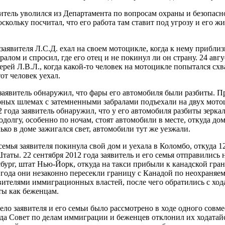
витель уволился из Департамента по вопросам охраны и безопас
ольку посчитал, что его работа там ставит под угрозу и его жи
заявителя Л.С.Д. ехал на своем мотоцикле, когда к нему прибли
алом и спросил, где его отец и не покинул ли он страну. 24 авгу
ерей Л.В.Л., когда какой-то человек на мотоцикле попытался схва
тот человек уехал.
а заявитель обнаружил, что фары его автомобиля были разбиты. 
рных шлемах с затемненными забралами подъехали на двух мото
2 года заявитель обнаружил, что у его автомобиля разбиты зеркал
одолгу, особенно по ночам, стоят автомобили в месте, откуда до
ько в доме зажигался свет, автомобили тут же уезжали.
 семья заявителя покинула свой дом и уехала в Коломбо, откуда 1
аты. 22 сентября 2012 года заявитель и его семья отправились 
бург, штат Нью-Йорк, откуда на такси прибыли к канадской гран
 года они незаконно пересекли границу с Канадой по неохраняем
ителями иммиграционных властей, после чего обратились с ход
ты как беженцам.
дело заявителя и его семьи было рассмотрено в ходе одного совм
ода Совет по делам иммиграции и беженцев отклонил их ходатай