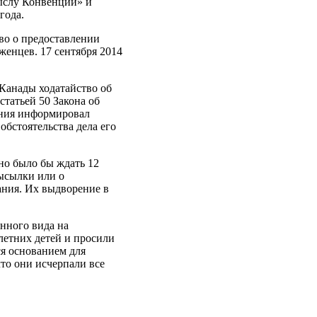
мыслу Конвенции» и
года.
тво о предоставлении
женцев. 17 сентября 2014
 Канады ходатайство об
татьей 50 Закона об
ения информировал
обстоятельства дела его
но было бы ждать 12
высылки или о
ания. Их выдворение в
янного вида на
летних детей и просили
ся основанием для
то они исчерпали все