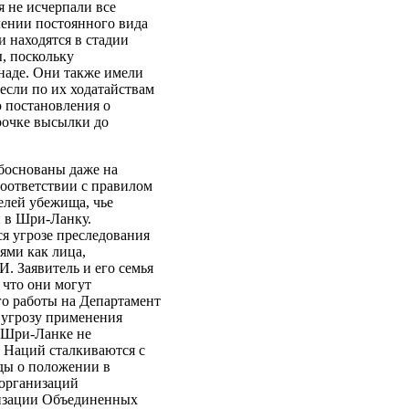
я не исчерпали все
лении постоянного вида
 находятся в стадии
, поскольку
анаде. Они также имели
 если по их ходатайствам
ю постановления о
рочке высылки до
обоснованы даже на
 соответствии с правилом
телей убежища, чье
и в Шри-Ланку.
я угрозе преследования
ями как лица,
. Заявитель и его семья
 что они могут
его работы на Департамент
 угрозу применения
в Шри-Ланке не
 Наций сталкиваются с
ды о положении в
 организаций
низации Объединенных