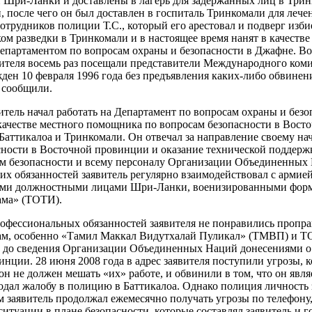
Шри-Ланки и доставлены в лагерь для задержанных лиц в Тринк
, после чего он был доставлен в госпиталь Тринкомали для лече
сотрудников полиции Т.С., который его арестовал и подверг изб
ком разведки в Тринкомали и в настоящее время нанят в качеств
епартаментом по вопросам охраны и безопасности в Джафне. Во
вителя восемь раз посещали представители Международного коми
ен 10 февраля 1996 года без предъявления каких-либо обвинен
 сообщили.
витель начал работать на Департамент по вопросам охраны и без
ачестве местного помощника по вопросам безопасности в Восто
 Баттикалоа и Тринкомали. Он отвечал за направление своему на
сности в Восточной провинции и оказание технической поддер
ам безопасности и всему персоналу Организации Объединенных 
их обязанностей заявитель регулярно взаимодействовал с армие
гими должностными лицами Шри-Ланки, военизированными фор
ама» (ТОТИ).
рофессиональных обязанностей заявителя не понравились пропр
м, особенно «Тамил Маккал Видутхалай Пуликал» (ТМВП) и Т
до сведения Организации Объединенных Наций донесениями о т
нции. 28 июня 2008 года в адрес заявителя поступили угрозы, к
 он не должен мешать «их» работе, и обвинили в том, что он яв
одал жалобу в полицию в Баттикалоа. Однако полиция личность
м заявитель продолжал ежемесячно получать угрозы по телефону
ситуации в плане безопасности, которые составлял заявитель,и г