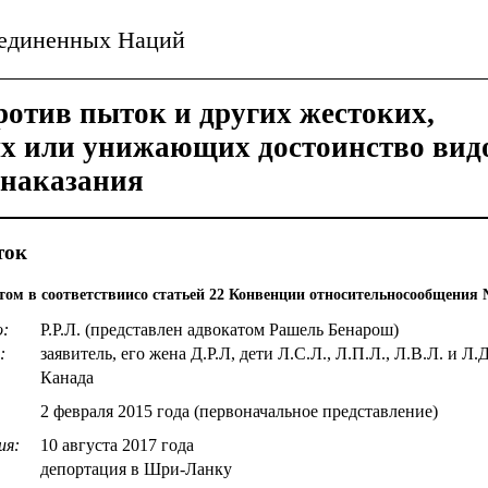
ъединенных Наций
отив пыток и других жестоких,
ых или унижающих достоинство вид
 наказания
ток
ом в соответствиисо статьей 22 Конвенции относительносообщения №
о:
Р.Р.Л. (представлен адвокатом Рашель Бенарош)
:
заявитель, его жена Д.Р.Л, дети Л.С.Л., Л.П.Л., Л.В.Л. и Л.
Канада
2 февраля 2015 года (первоначальное представление)
ия:
10 августа 2017 года
депортация в Шри-Ланку