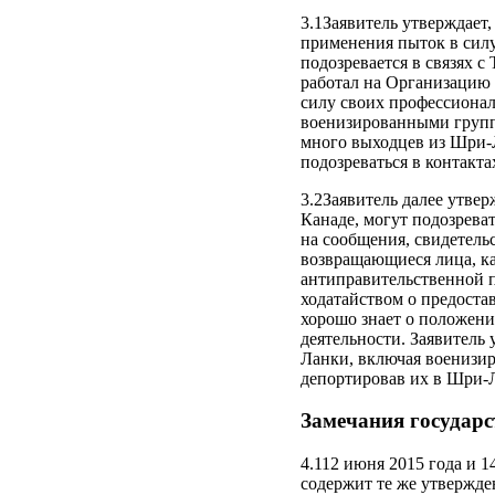
3.1Заявитель утверждает,
применения пыток в силу
подозревается в связях с
работал на Организацию
силу своих профессионал
военизированными группам
много выходцев из Шри-Л
подозреваться в контак
3.2Заявитель далее утвер
Канаде, могут подозрева
на сообщения, свидетель
возвращающиеся лица, ка
антиправительственной п
ходатайством о предостав
хорошо знает о положени
деятельности. Заявитель 
Ланки, включая военизир
депортировав их в Шри-Л
Замечания государс
4.112 июня 2015 года и 1
содержит те же утвержде