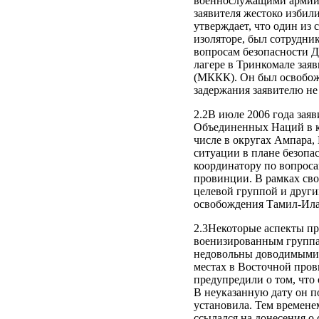
военнослужащими армии 
заявителя жестоко избили
утверждает, что один из 
изоляторе, был сотрудни
вопросам безопасности Д
лагере в Тринкомале зая
(МККК). Он был освобожд
задержания заявителю не
2.2В июле 2006 года зая
Объединенных Наций в к
числе в округах Ампара,
ситуации в плане безопа
координатору по вопрос
провинции. В рамках сво
целевой группой и дру
освобождения Тамил-Ил
2.3Некоторые аспекты п
военизированным группа
недовольны доводимыми 
местах в Восточной прови
предупредили о том, что
В неуказанную дату он п
установила. Тем времене
ссылался на донесения о 