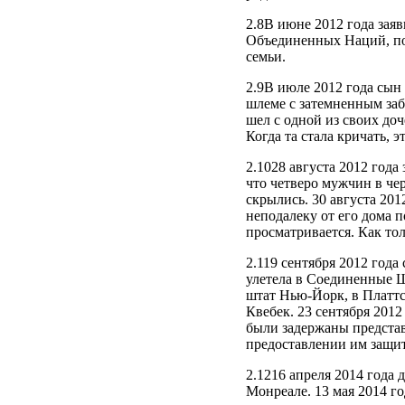
2.8В июне 2012 года зая
Объединенных Наций, поск
семьи.
2.9В июле 2012 года сын 
шлеме с затемненным забр
шел с одной из своих доч
Когда та стала кричать, э
2.1028 августа 2012 год
что четверо мужчин в че
скрылись. 30 августа 201
неподалеку от его дома п
просматривается. Как тол
2.119 сентября 2012 года
улетела в Соединенные Шт
штат Нью-Йорк, в Платтс
Квебек. 23 сентября 2012
были задержаны представ
предоставлении им защи
2.1216 апреля 2014 года 
Монреале. 13 мая 2014 г