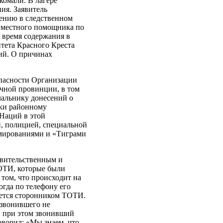
омали. В лагере
ния. Заявитель
иению в следственном
е местного помощника по
 время содержания в
тета Красного Креста
ий. О причинах
опасности Организации
чной провинции, в том
чальнику донесений о
жки районному
Наций в этой
й, полицией, специальной
мированиями и «Тиграми
авительственным и
ОТИ, которые были
ом, что происходит на
огда по телефону его
ляется сторонником ТОТИ.
 звонившего не
, при этом звонивший
оворил: «Мы знаем, что