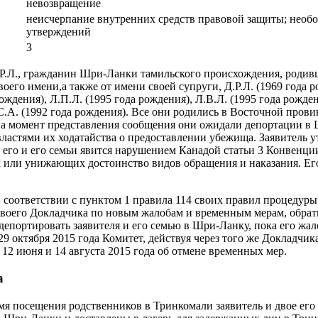
невозвращение
неисчерпание внутренних средств правовой защиты; необ
утверждений
3
Р.Р.Л., гражданин Шри-Ланки тамильского происхождения, родив
воего имени,а также от имени своей супруги, Д.Р.Л. (1969 года 
рождения), Л.П.Л. (1995 года рождения), Л.В.Л. (1995 года рожден
С.А. (1992 года рождения). Все они родились в Восточной про
На момент представления сообщения они ожидали депортации в
ластями их ходатайства о предоставлении убежища. Заявитель у
его и его семьи явится нарушением Канадой статьи 3 Конвенци
 или унижающих достоинство видов обращения и наказания. Его
в соответствии с пунктом 1 правила 114 своих правил процедуры
 своего Докладчика по новым жалобам и временным мерам, обрати
депортировать заявителя и его семью в Шри-Ланку, пока его жал
9 октября 2015 года Комитет, действуя через того же Докладчик
 12 июня и 14 августа 2015 года об отмене временных мер.
а
емя посещения родственников в Тринкомали заявитель и двое его