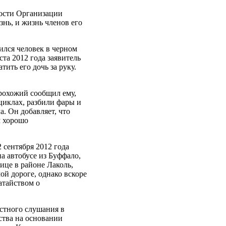
ности Организации
знь, и жизнь членов его
зился человек в черном
ста 2012 года заявитель
тить его дочь за руку.
Прохожий сообщил ему,
циклах, разбили фары и
а. Он добавляет, что
м хорошо
2 сентября 2012 года
на автобусе из Буффало,
ице в районе Лаколь,
ой дороге, однако вскоре
атайством о
естного слушания в
ства на основании