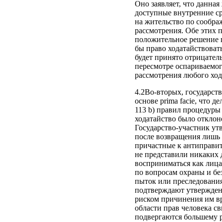
Оно заявляет, что данная
доступные внутренние ср
на жительство по сообра
рассмотрения. Обе этих
положительное решение п
бы право ходатайствоват
будет принято отрицател
пересмотре оспариваемог
рассмотрения любого ход
4.2Во-вторых, государств
основе prima facie, что 
113 b) правил процедуры 
ходатайство было отклон
Государство-участник ут
после возвращения лишь 
причастные к антиправит
не представили никаких д
восприниматься как лица,
по вопросам охраны и б
пыток или преследования
подтверждают утвержден
риском причинения им вр
области прав человека с
подвергаются большему 