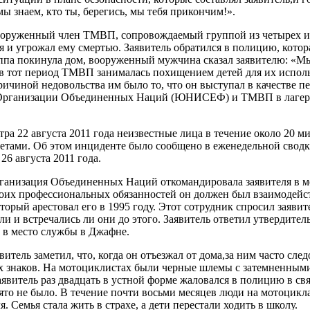
 знаем, кто ты, берегись, мы тебя прикончим!».
 вооруженный член ТМВП, сопровождаемый группой из четырех 
я и угрожал ему смертью. Заявитель обратился в полицию, котор
ппа покинула дом, вооруженный мужчина сказал заявителю: «Мы
о в тот период ТМВП занималась похищением детей для их исполь
причиной недовольства им было то, что он выступал в качестве п
Организации Объединенных Наций (ЮНИСЕФ) и ТМВП в лагерях
тра 22 августа 2011 года неизвестные лица в течение около 20 м
метами. Об этом инциденте было сообщено в еженедельной свод
6 августа 2011 года.
рганизация Объединенных Наций откомандировала заявителя в м
оих профессиональных обязанностей он должен был взаимодейств
торый арестовал его в 1995 году. Этот сотрудник спросил заявите
ли и встречались ли они до этого. Заявитель ответил утвердите
 в место службы в Джафне.
явитель заметил, что, когда он отъезжал от дома,за ним часто сле
х знаков. На мотоциклистах были черные шлемы с затемненными
явитель раз двадцать в устной форме жаловался в полицию в св
то не было. В течение почти восьми месяцев люди на мотоцикла
. Семья стала жить в страхе, а дети перестали ходить в школу.