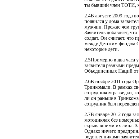
ты бывший член ТОТИ, мы
2.4В августе 2009 года
появился у дома заявител
мужчин. Прежде чем гру
Заявитель добавляет, чт
солдат. Он считает, что 
между Детским фондом 
некоторые дети.
2.5Примерно в два часа у
заявителя разными пред
Объединенных Наций от 2
2.6В ноябре 2011 года О
Тринкомали. В рамках св
сотрудником разведки, ко
ли он раньше в Тринкома
сотрудник был переведен
2.7В январе 2012 года за
мотоциклах без номерны
скрывавшими их лица. За
Однако ничего предприня
родственниками заявителя