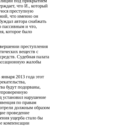
полиции под прикрытием
ерждает, что И., который
шуюся преступную
ений, что именно он
буждал автора снабжать
о пассивным и что,
ия, которое было
овершении преступления
тических веществ с
редств. Судебная палата
кассационную жалобы
 января 2013 года этот
рекательства,
ва будут подорваны,
непроверенную
д установил нарушение
онвенция по правам
смотрели должным образом
щие проведение
ения ущерба стало бы
ве компенсации