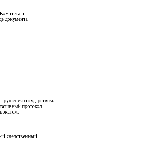
 Комитета и
де документа
 нарушения государством-
ьтативный протокол
двокатом.
ный следственный