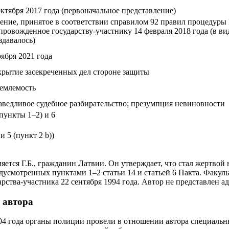
октября 2017 года (первоначальное представление)
ение, принятое в соответствии справилом 92 правил процедуры
провожденное государству-участнику 14 февраля 2018 года (в ви
здавалось)
оября 2021 года
крытие засекреченных дел стороне защиты
емлемость
аведливое судебное разбирательство; презумпция невиновности
(пункты 1–2) и 6
и 5 (пункт 2 b))
яется Г.Б., гражданин Латвии. Он утверждает, что стал жертвой
едусмотренных пунктами 1–2 статьи 14 и статьей 6 Пакта. Факул
арства-участника 22 сентября 1994 года. Автор не представлен а
 автора
004 года органы полиции провели в отношении автора специаль