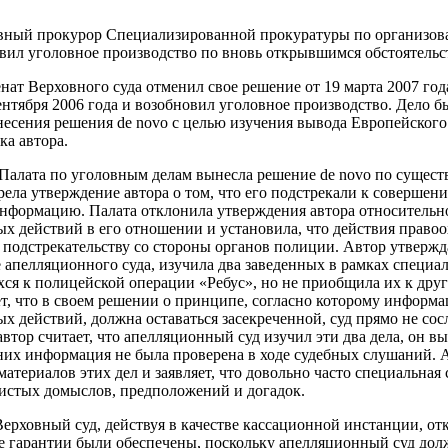
лавный прокурор Специализированной прокуратуры по организов
вил уголовное производство по вновь открывшимся обстоятельс
енат Верховного суда отменил свое решение от 19 марта 2007 го
ентября 2006 года и возобновил уголовное производство. Дело б
есения решения de novo с целью изучения вывода Европейского 
ка автора.
а Палата по уголовным делам вынесла решение de novo по сущест
рела утверждение автора о том, что его подстрекали к совершен
нформацию. Палата отклонила утверждения автора относительн
х действий в его отношении и установила, что действия право
подстрекательству со стороны органов полиции. Автор утвержда
е апелляционного суда, изучила два заведенных в рамках специ
хся к полицейской операции «Ребус», но не приобщила их к дру
ет, что в своем решении о принципе, согласно которому информа
х действий, должна оставаться засекреченной, суд прямо не со
втор считает, что апелляционный суд изучил эти два дела, он в
 них информация не была проверена в ходе судебных слушаний. 
атериалов этих дел и заявляет, что довольно часто специальная
истых домыслов, предположений и догадок.
 Верховный суд, действуя в качестве кассационной инстанции, от
е гарантии были обеспечены, поскольку апелляционный суд до