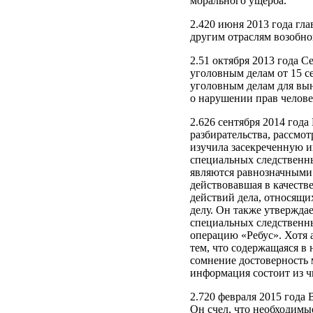
морального ущерба.
2.420 июня 2013 года г
другим отраслям возобно
2.51 октября 2013 года С
уголовным делам от 15 с
уголовным делам для вын
о нарушении прав челове
2.626 сентября 2014 год
разбирательства, рассмот
изучила засекреченную и
специальных следственны
являются равнозначными 
действовавшая в качеств
действий дела, относящи
делу. Он также утвержда
специальных следственны
операцию «Ребус». Хотя а
тем, что содержащаяся в
сомнение достоверность м
информация состоит из ч
2.720 февраля 2015 года
Он счел, что необходимы