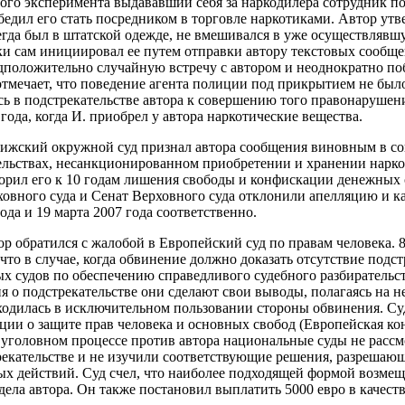
того эксперимента выдававший себя за наркодилера сотрудник 
убедил его стать посредником в торговле наркотиками. Автор утв
сегда был в штатской одежде, не вмешивался в уже осуществляв
ски сам инициировал ее путем отправки автору текстовых сообщ
положительно случайную встречу с автором и неоднократно по
отмечает, что поведение агента полиции под прикрытием не был
сь в подстрекательстве автора к совершению того правонарушен
года, когда И. приобрел у автора наркотические вещества.
 Рижский окружной суд признал автора сообщения виновным в с
ельствах, несанкционированном приобретении и хранении нарко
орил его к 10 годам лишения свободы и конфискации денежных с
ховного суда и Сенат Верховного суда отклонили апелляцию и 
года и 19 марта 2007 года соответственно.
ор обратился с жалобой в Европейский суд по правам человека. 8
, что в случае, когда обвинение должно доказать отсутствие подст
 судов по обеспечению справедливого судебного разбирательст
ия о подстрекательстве они сделают свои выводы, полагаясь на 
ходилась в исключительном пользовании стороны обвинения. Су
нции о защите прав человека и основных свобод (Европейская к
 в уголовном процессе против автора национальные суды не рас
рекательстве и не изучили соответствующие решения, разрешаю
х действий. Суд счел, что наиболее подходящей формой возмещ
дела автора. Он также постановил выплатить 5000 евро в качест