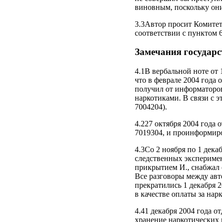
виновным, поскольку они
3.3Автор просит Комите
соответствии с пунктом 
Замечания государс
4.1В вербальной ноте от 
что в феврале 2004 года
получил от информаторов
наркотиками. В связи с 
7004204).
4.227 октября 2004 года
7019304, и проинформиро
4.3Со 2 ноября по 1 дек
следственных эксперимен
прикрытием И., снабжал 
Все разговоры между авт
прекратились 1 декабря 2
в качестве оплаты за на
4.41 декабря 2004 года о
хранение наркотических 