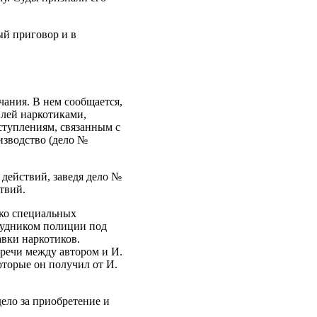
ый приговор и в
чания. В нем сообщается,
влей наркотиками,
ступлениям, связанным с
изводство (дело №
 действий, заведя дело №
твий.
ько специальных
трудником полиции под
вки наркотиков.
тречи между автором и И.
которые он получил от И.
дело за приобретение и