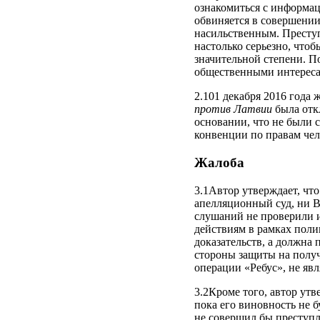
ознакомиться с информаци
обвиняется в совершении
насильственным. Преступ
настолько серьезно, что
значительной степени. П
общественными интереса
2.101 декабря 2016 года 
против Латвии
была отк
основании, что не были 
конвенции по правам чел
Жалоба
3.1Автор утверждает, что
апелляционный суд, ни В
слушаний не проверили 
действиям в рамках поли
доказательств, а должна
стороны защиты на получ
операции «Ребус», не яв
3.2Кроме того, автор утв
пока его виновность не б
не совершил бы преступле