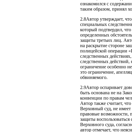
ознакомился с содержани
таким образом, принял 
2.8Автор утверждает, что
специальных следственны
который подтвердил, что
определенных обстоятель
защиты третьих лиц. Авт
на раскрытие стороне за
полицейской операции «Ре
следственных действиях,
следственных действий, я
ограничение особенно не
это ограничение, апелл
обвиняемого.
2.9Автор оспаривает дов
быть основана не на Зако
конвенции по правам чело
Автор также считает, что
Верховный суд, не имеет 
правовые возможности, 
защиты воспользоваться 
Верховного суда, соглас
автор отмечает, что нея