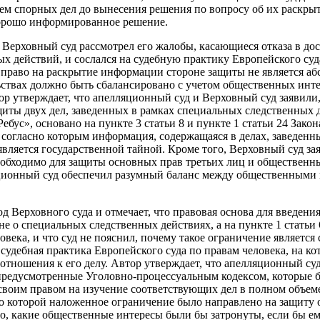
ем спорных дел до вынесения решения по вопросу об их раскры
хорошо информированное решение.
 Верховный суд рассмотрел его жалобы, касающиеся отказа в дос
х действий, и сослался на судебную практику Европейского суд
 право на раскрытие информации стороне защиты не является а
ствах должно быть сбалансировано с учетом общественных инт
ор утверждает, что апелляционный суд и Верховный суд заявили,
щиты двух дел, заведенных в рамках специальных следственных 
бус», основано на пункте 3 статьи 8 и пункте 1 статьи 24 Зако
 согласно которым информация, содержащаяся в делах, заведенн
вляется государственной тайной. Кроме того, Верховный суд зая
обходимо для защиты основных прав третьих лиц и общественны
яционный суд обеспечил разумный баланс между общественными 
од Верховного суда и отмечает, что правовая основа для введен
не о специальных следственных действиях, а на пункте 1 статьи
века, и что суд не пояснил, почему такое ограничение является
 судебная практика Европейского суда по правам человека, на ко
отношения к его делу. Автор утверждает, что апелляционный суд
предусмотренные Уголовно-процессуальным кодексом, которые 
своим правом на изучение соответствующих дел в полном объе
но которой наложенное ограничение было направлено на защиту
сно, какие общественные интересы были бы затронуты, если бы е