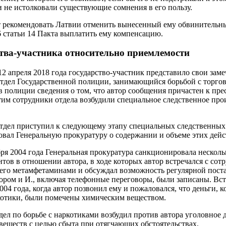
 не истолковали существующие сомнения в его пользу.
т рекомендовать Латвии отменить вынесенный ему обвинительн
6 статьи 14 Пакта выплатить ему компенсацию.
тва-участника относительно приемлемости
12 апреля 2018 года государство-участник представило свои заме
 отдел Государственной полиции, занимающийся борьбой с торго
 полиции сведения о том, что автор сообщения причастен к пре
этим сотрудники отдела возбудили специальное следственное про
 отдел приступил к следующему этапу специальных следственных
вал Генеральную прокуратуру о содержании и объеме этих дейс
абря 2004 года Генеральная прокуратура санкционировала нескол
тов в отношении автора, в ходе которых автор встречался с со
его метамфетаминами и обсуждал возможность регулярной поста
ором и И., включая телефонные переговоры, были записаны. Вс
004 года, когда автор позвонил ему и пожаловался, что деньги, 
ркотики, были помечены химическим веществом.
тдел по борьбе с наркотиками возбудил против автора уголовное 
веществ с целью сбыта при отягчающих обстоятельствах.