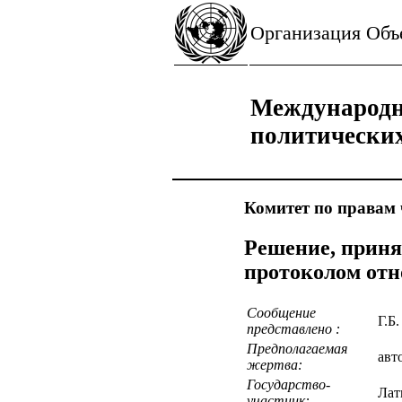
Организация Об
Международн
политически
Комитет по правам 
Решение, приня
протоколом отн
Сообщение
Г.Б
представлено :
Предполагаемая
авт
жертва:
Государство-
Лат
участник: