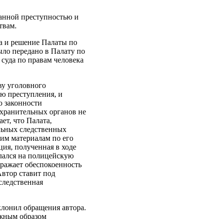
анной преступностью и
твам.
да и решение Палаты по
ыло передано в Палату по
суда по правам человека
ву уголовного
ию преступления, и
о законности
охранительных органов не
ет, что Палата,
альных следственных
гим материалам по его
ция, полученная в ходе
слался на полицейскую
ыражает обеспокоенность
Автор ставит под
 следственная
клонил обращения автора.
лжным образом