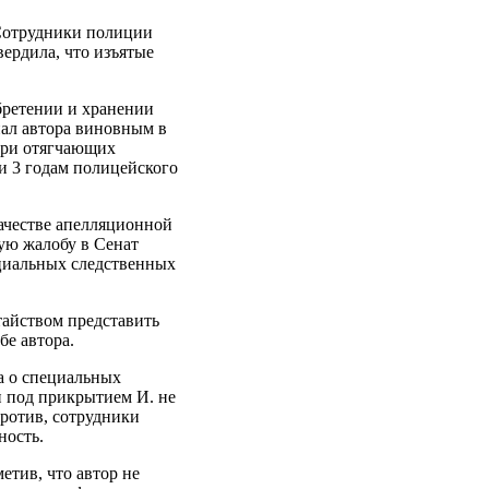
 Сотрудники полиции
вердила, что изъятые
бретении и хранении
нал автора виновным в
при отягчающих
и 3 годам полицейского
качестве апелляционной
ую жалобу в Сенат
ециальных следственных
тайством представить
е автора.
а о специальных
и под прикрытием И. не
ротив, сотрудники
ность.
етив, что автор не