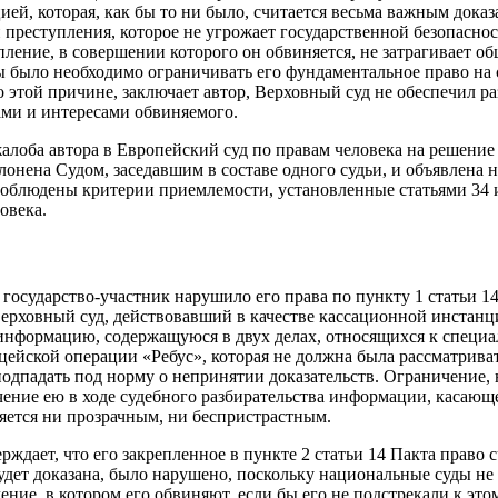
ей, которая, как бы то ни было, считается весьма важным доказ
 преступления, которое не угрожает государственной безопаснос
ление, в совершении которого он обвиняется, не затрагивает о
бы было необходимо ограничивать его фундаментальное право на 
о этой причине, заключает автор, Верховный суд не обеспечил 
ми и интересами обвиняемого.
жалоба автора в Европейский суд по правам человека на решение
лонена Судом, заседавшим в составе одного судьи, и объявлена 
соблюдены критерии приемлемости, установленные статьями 34 
овека.
 государство-участник нарушило его права по пункту 1 статьи 1
ерховный суд, действовавший в качестве кассационной инстанци
информацию, содержащуюся в двух делах, относящихся к специ
цейской операции «Ребус», которая не должна была рассматриват
 подпадать под норму о непринятии доказательств. Ограничение,
ение ею в ходе судебного разбирательства информации, касающ
ляется ни прозрачным, ни беспристрастным.
ерждает, что его закрепленное в пункте 2 статьи 14 Пакта право
удет доказана, было нарушено, поскольку национальные суды не 
ние, в котором его обвиняют, если бы его не подстрекали к это