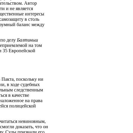
ательством. Автор
ти и не является
бщественные интересы
самозащиту в столь
разумный баланс между
 по делу
Балтиньш
неприемлемой на том
и 35 Европейской
4 Пакта, поскольку ни
и, в ходе судебных
альным следственным
ься в качестве
 наложенное на права
ейся полицейской
 считаться невиновным,
смогли доказать, что он
му. Суды признали его