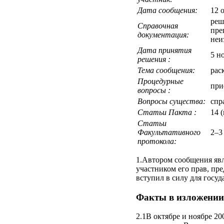
Дата сообщения:
12 
реш
Справочная
пре
документация:
неи
Дата принятия
5 н
решения :
Тема сообщения:
рас
Процедурные
при
вопросы :
Вопросы существа:
спр
Статьи Пакта :
14 
Статьи
Факультативного
2–3 
протокола:
1.Автором сообщения явл
участником его прав, пр
вступил в силу для госуд
Факты в изложении
2.1В октябре и ноябре 2