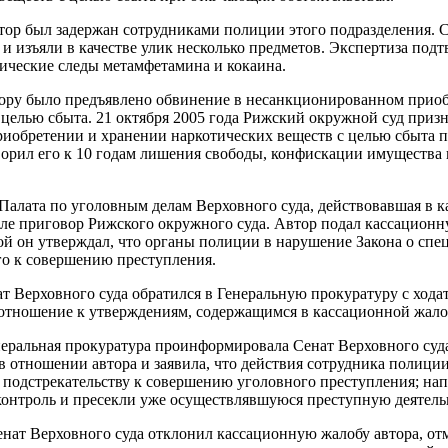
автор был задержан сотрудниками полиции этого подразделения.
и изъяли в качестве улик несколько предметов. Экспертиза подт
ические следы метамфетамина и кокаина.
втору было предъявлено обвинение в несанкционированном прио
 целью сбыта. 21 октября 2005 года Рижский окружной суд приз
иобретении и хранении наркотических веществ с целью сбыта 
ворил его к 10 годам лишения свободы, конфискации имущества 
а Палата по уголовным делам Верховного суда, действовавшая в 
иле приговор Рижского окружного суда. Автор подал кассационн
рой он утверждал, что органы полиции в нарушение Закона о сп
го к совершению преступления.
ат Верховного суда обратился в Генеральную прокуратуру с хода
ношение к утверждениям, содержащимся в кассационной жалоб
енеральная прокуратура проинформировала Сенат Верховного суд
в отношении автора и заявила, что действия сотрудника полици
подстрекательству к совершению уголовного преступления; нап
онтроль и пресекли уже осуществлявшуюся преступную деятель
енат Верховного суда отклонил кассационную жалобу автора, отм