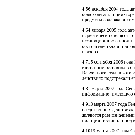
4.56 декабря 2004 года 
обыскали жилище автора 
предметы содержали хим
4.64 января 2005 года а
наркотических веществ с
несанкционированном пр
обстоятельствах и приго
надзора.
4.715 сентября 2006 год
инстанции, оставила в с
Верховного суда, в кото
действиях подстрекали е
4.81 марта 2007 года Сен
информацию, имеющую от
4.913 марта 2007 года Г
следственных действиях 
являются равнозначными 
полиции поставили под к
4.1019 марта 2007 года С