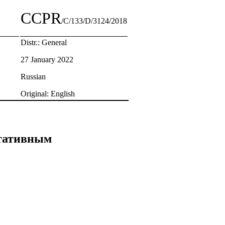
CCPR
/C/133/D/3124/2018
Distr.: General
27 January 2022
Russian
Original: English
ьтативным