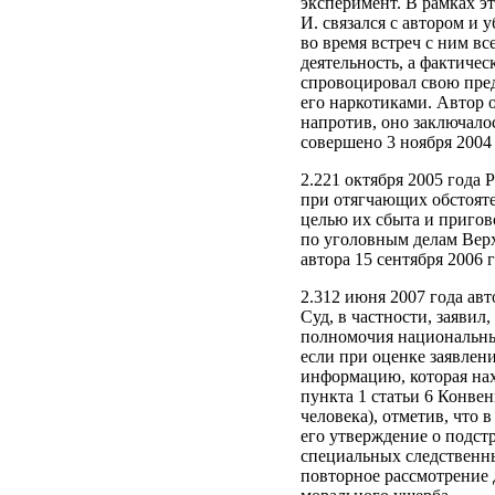
эксперимент. В рамках э
И. связался с автором и 
во время встреч с ним в
деятельность, а фактиче
спровоцировал свою пред
его наркотиками. Автор 
напротив, оно заключало
совершено 3 ноября 2004 
2.221 октября 2005 года
при отягчающих обстоят
целью их сбыта и пригов
по уголовным делам Вер
автора 15 сентября 2006 
2.312 июня 2007 года авт
Cуд, в частности, заявил
полномочия национальных
если при оценке заявлен
информацию, которая на
пункта 1 статьи 6 Конве
человека), отметив, что
его утверждение о подст
специальных следственны
повторное рассмотрение 