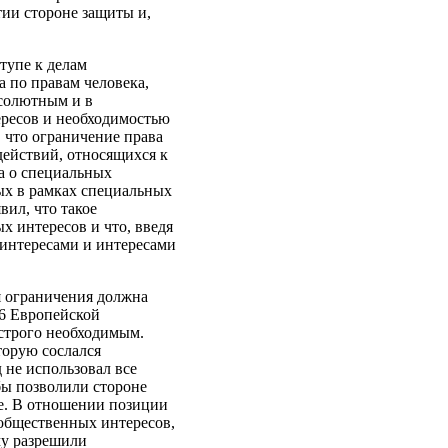
тии стороне защиты и,
тупе к делам
а по правам человека,
бсолютным и в
ересов и необходимостью
 что ограничение права
действий, относящихся к
на о специальных
ых в рамках специальных
вил, что такое
х интересов и что, введя
интересами и интересами
ия ограничения должна
 6 Европейской
 строго необходимым.
торую сослался
 не использовал все
бы позволили стороне
ме. В отношении позиции
 общественных интересов,
му разрешили