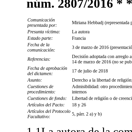
núm. 2807/2016 * 
Comunicación
Miriana Hebbadj (representada 
presentada por:
Presunta víctima:
La autora
Estado parte:
Francia
Fecha de la
3 de marzo de 2016 (presentación
comunicación:
Decisión adoptada con arreglo al
Referencias:
14 de marzo de 2016 (no se pu
Fecha de aprobación
17 de julio de 2018
del dictamen:
Asunto:
Derecho a la libertad de religión
Cuestiones de
Admisibilidad: otro procedimien
procedimiento:
internos
Cuestiones de fondo:
Libertad de religión o de creenc
Artículos del Pacto:
18 y 26
Artículos del Protocolo
5, párr. 2 a) y b)
Facultativo:
1.1La autora de la co