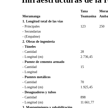
Tana
Mora
Moramanga
Toamasina
Ambat
1. Longitud total de las vías
- Principales
123
250
- Secundarias
- (Empalme)
2. Obras de ingeniería
-
Túneles
- Cantidad
28
- Longitud (m)
2.736,45
- Puente de cemento armado
- Cantidad
15
- Longitud
- Puentes metálicos
- Cantidad
70
- Longitud (m)
1.925,45
- Desaguaderos y tubos
- Cantidad
898
- Longitud (m)
11.661,77
3. Mantenimiento y rehabilitación