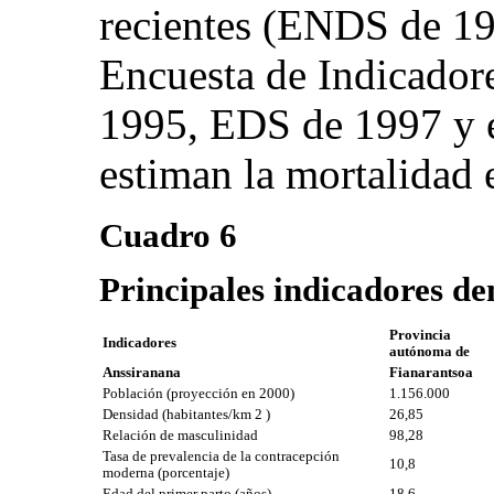
recientes (ENDS de 19
Encuesta de Indicador
1995, EDS de 1997 y 
estiman la mortalidad
Cuadro 6
Principales indicadores d
Provincia
Indicadores
autónoma de
Anssiranana
Fianarantsoa
Población (proyección en 2000)
1.156.000
Densidad (habitantes/km 2 )
26,85
Relación de masculinidad
98,28
Tasa de prevalencia de la contracepción
10,8
moderna (porcentaje)
Edad del primer parto (años)
18,6