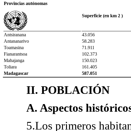
Provincias autónomas
Superficie (en km 2 )
Antsiranana
43.056
Antananarivo
58.283
Toamasina
71.911
Fianarantsoa
102.373
Mahajanga
150.023
Toliara
161.405
Madagascar
587.051
II. POBLACIÓN
A. Aspectos histórico
5.Los primeros habitan