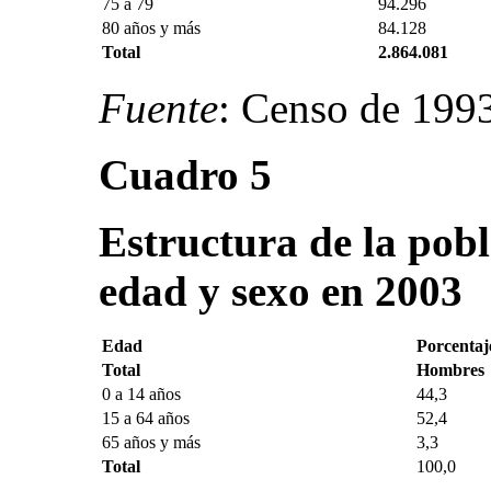
75 a 79
94.296
80 años y más
84.128
Total
2.864.081
Fuente
: Censo de 19
Cuadro 5
Estructura de la pob
edad y sexo en 2003
Edad
Porcentaj
Total
Hombres
0 a 14 años
44,3
15 a 64 años
52,4
65 años y más
3,3
Total
100,0