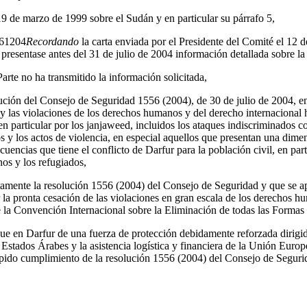
19 de marzo de 1999 sobre el Sudán y en particular su párrafo 5,
161204
Recordando
la carta enviada por el Presidente del Comité el 12 
 presentase antes del 31 de julio de 2004 información detallada sobre la 
arte no ha transmitido la información solicitada,
ución del Consejo de Seguridad 1556 (2004), de 30 de julio de 2004, e
a y las violaciones de los derechos humanos y del derecho internacional
, en particular por los janjaweed, incluidos los ataques indiscriminados co
s y los actos de violencia, en especial aquellos que presentan una dime
uencias que tiene el conflicto de Darfur para la población civil, en part
nos y los refugiados,
tamente la resolución 1556 (2004) del Consejo de Seguridad y que se a
ar la pronta cesación de las violaciones en gran escala de los derechos 
 de la Convención Internacional sobre la Eliminación de todas las Formas
ue en Darfur de una fuerza de protección debidamente reforzada dirigi
 Estados Árabes y la asistencia logística y financiera de la Unión Euro
rápido cumplimiento de la resolución 1556 (2004) del Consejo de Seguri