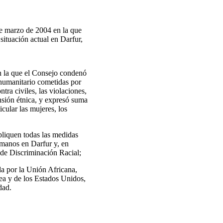
de marzo de 2004 en la que
situación actual en Darfur,
n la que el Consejo condenó
 humanitario cometidas por
ntra civiles, las violaciones,
nsión étnica, y expresó suma
icular las mujeres, los
pliquen todas las medidas
humanos en Darfur y, en
 de Discriminación Racial;
da por la Unión Africana,
pea y de los Estados Unidos,
dad.