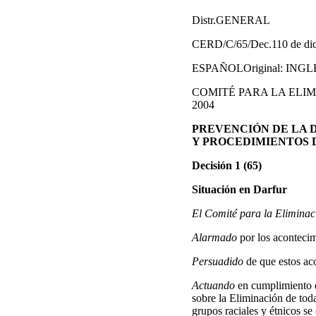
Distr.GENERAL
CERD/C/65/Dec.110 de dic
ESPAÑOLOriginal: INGL
COMITÉ PARA LA ELIMIN
2004
PREVENCIÓN DE LA 
Y PROCEDIMIENTOS 
Decisión 1 (65)
Situación en Darfur
El Comité para la Eliminac
Alarmado
por los acontecim
Persuadido
de que estos ac
Actuando
en cumplimiento d
sobre la Eliminación de tod
grupos raciales y étnicos s