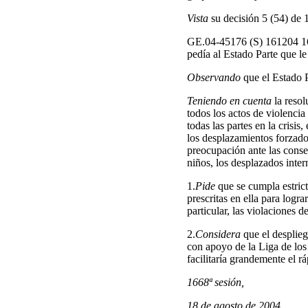
Vista
su decisión 5 (54) de 
GE.04-45176 (S) 161204 
pedía al Estado Parte que le
Observando
que el Estado P
Teniendo en cuenta
la resol
todos los actos de violenci
todas las partes en la crisis
los desplazamientos forzado
preocupación ante las consec
niños, los desplazados inter
1.
Pide
que se cumpla estric
prescritas en ella para logr
particular, las violaciones
2.
Considera
que el desplieg
con apoyo de la Liga de los
facilitaría grandemente el 
1668ª sesión,
18 de agosto de 2004.