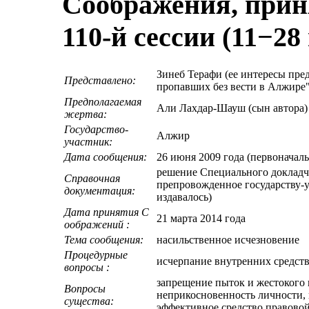
Соображения, прин
110-й сессии (11−28
Зинеб Терафи (ее интересы пре
Представлено:
пропавших без вести в Алжире"
Предполагаемая
Али Лахдар-Шауш (сын автора) 
жертва:
Государство-
Алжир
участник:
Дата сообщения:
26 июня 2009 года (первоначал
решение Специального докладчи
Справочная
препровожденное государству-уч
документация:
издавалось)
Дата принятия C
21 марта 2014 года
оображений :
Тема сообщения:
насильственное исчезновение
Процедурные
исчерпание внутренних средст
вопросы :
запрещение пыток и жестокого 
Вопросы
неприкосновенность личности, 
существа:
эффективное средство правово