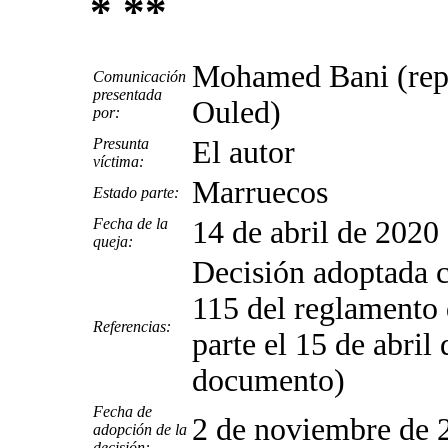
* **
Mohamed Bani (repr
Comunicación
presentada
Ouled)
por:
Presunta
El autor
víctima:
Marruecos
Estado parte:
Fecha de la
14 de abril de 2020 
queja:
Decisión adoptada c
115 del reglamento 
Referencias:
parte el 15 de abri
documento)
Fecha de
2 de noviembre de 
adopción de la
decisión: