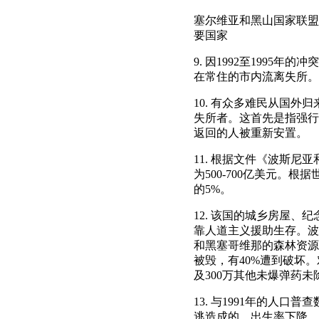
塞尔维亚和黑山国家联盟25 
要国家
9. 因1992至199
在常住的市内流离失所。
10. 有众多难民从国
失所者。这首先是指强行
返回的人被重新安置。
11. 根据文件《波斯
为500-700亿美元。
的5%。
12. 该国的城乡房屋
靠人道主义援助生存。波
和黑塞哥维那的森林资源
被毁，有40%遭到破坏
及300万其他未爆弹药未
13. 与1991年的人
逃造成的。出生率下降，