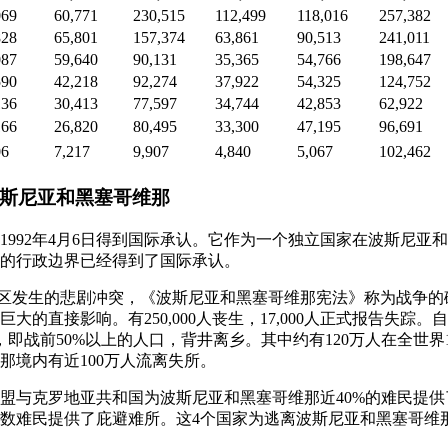
069
60,771
230,515
112,499
118,016
257,382
828
65,801
157,374
63,861
90,513
241,011
087
59,640
90,131
35,365
54,766
198,647
590
42,218
92,274
37,922
54,325
124,752
136
30,413
77,597
34,744
42,853
62,922
166
26,820
80,495
33,300
47,195
96,691
06
7,217
9,907
4,840
5,067
102,462
年的波斯尼亚和黑塞哥维那
那1992年4月6日得到国际承认。它作为一个独立国家在波斯尼
的行政边界已经得到了国际承认。
期间该地区发生的悲剧冲突，《波斯尼亚和黑塞哥维那宪法》称为战争
大的直接影响。有250,000人丧生，17,000人正式报告失踪
，即战前50%以上的人口，背井离乡。其中约有120万人在全世界
那境内有近100万人流离失所。
家联盟与克罗地亚共和国为波斯尼亚和黑塞哥维那近40%的难民提
数难民提供了庇避难所。这4个国家为逃离波斯尼亚和黑塞哥维那