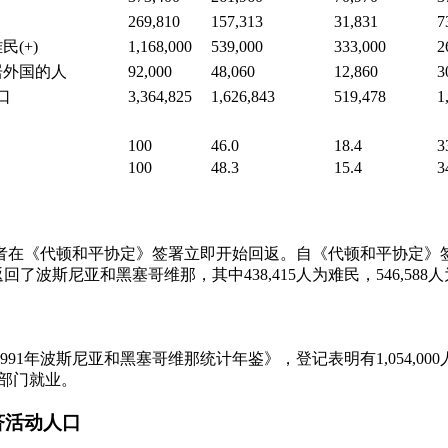
269,810
157,313
31,831
7
(+)
1,168,000
539,000
333,000
2
居外国的人
92,000
48,060
12,860
3
口
3,364,825
1,626,843
519,478
1
100
46.0
18.4
3
100
48.3
15.4
3
所者在《代顿和平协定》签署立即开始回返。自《代顿和平协定》签署至
人返回了波斯尼亚和黑塞哥维那，其中438,415人为难民，546,58
据《1991年波斯尼亚和黑塞哥维那统计年鉴》，登记表明有1,054,00
共部门就业。
济活动人口