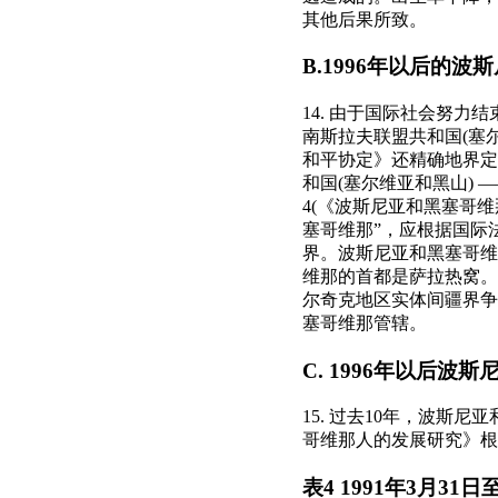
其他后果所致。
B.1996年以后的
14. 由于国际社会努
南斯拉夫联盟共和国(塞尔
和平协定》还精确地界定
和国(塞尔维亚和黑山)
4(《波斯尼亚和黑塞哥
塞哥维那”，应根据国际
界。波斯尼亚和黑塞哥维
维那的首都是萨拉热窝。
尔奇克地区实体间疆界争
塞哥维那管辖。
C. 1996年以后波
15. 过去10年，波
哥维那人的发展研究》根
表
4 1991
年
3
月
31
日