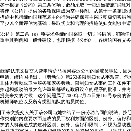
鉴于根据《公约》第二条(e)项，必须采取“一切适当措施”消除
使《公约》提供的各项保障成为空中楼阁。从第十一条第1款(b)、(c
措施中包括缔约国规范雇主的行为并确保雇主采取积极切实措施
至少以全面评估为基础，采取切实和合理的措施使妇女能够申请
，《公约》第二条（e）项要求各缔约国采取一切适当措施，消除
重申其判例和一般性建议，也即根据《公约》，各缔约国有义务
3日，缔约国确认来文提交人曾申请萨马拉河客运公司的操舵员职位，
申请。缔约国指出，《劳动法》第253条限制妇女从事艰苦、危
非体力劳动或卫生服务和家务劳动。限制妇女从事的工作条件不
抬起和搬动的最大允许重量都经过政府设立的程序的批准，并考
交来文的时候，这个问题属于2000年2月25日第162号条例的管
机械师职位以及所有类型船队的船员岗位。
驳回了来文提交人关于该公司与她缔结了一份劳动合同的说法。按
作类别的内在要求而造成的员工权利方面的区别、例外、偏好和
护的人群而造成的这种区别、例外、偏好和限制，不视为是歧视
17-O-O号裁决中宣扬人人安全和健康的权利所指出的那样，《宪法