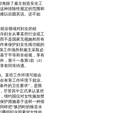
却免除了雇主创造安全工
这种排除性规定的范围和
难以自圆其说。还不如
除就业领域对妇女的歧
斥妇女从事某些行业或工
而不是国家无视她和所有
作来保护妇女生殖功能的
确保工作场所和雇主采取必
基于平等和非歧视，享有
外，第十一条第1款（d）
享有同等待遇。
由。某些工作环境可能会
在有害工作环境下就业。
工作条件的卫生要求”，是限
定，尽管其中正式承认某些
，缔约国仅对女性施加禁
保护措施基于这样一种假
同样把“换挡时的噪音水
定哪些职业因素对女性的