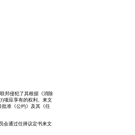
，俄罗斯联邦侵犯了其根据《消除
和(f)项应享有的权利。来文
月28日批准《公约》及其《任
，委员会通过任择议定书来文