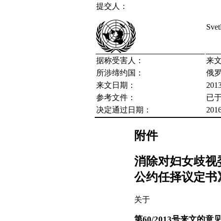
提交人：
Sve
据称受害人：
来
所涉缔约国：
俄
来文日期：
20
参考文件：
已于
决定通过日期：
20
附件
消除对妇女歧视
公约任择议定书
关于
第60/2013号来文的意见