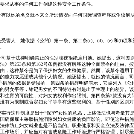
要求从事的任何工作创建这种安全工作条件。
，没有以她的名义就本来文所涉情况向任何国际调查程序或争议解
害人，她依据《公约》第一条、第二条(c)、(d)、(e) 和(f)项和第十
犯。
该公司基于法律明确禁止的性别歧视拒绝雇用她。她提出，这种差
》第253条和第162号条例都没有解释这种全面禁令的理由。按照
理由，这种禁令是为了保护妇女的生殖健康。然而，该禁令适用
的能力或愿望或其他个人情况。她还提出，就她的情况而言，司
护措施的依据是错误的。第四条的措辞明确表示，它被列入《公
的男女平等，铭记男女的不同待遇有时是出于生理上的差异。该
和生育的可能性，对妇女的权利作出限制。第四条第2款没有为
没有为限制或否定妇女平等享有这些权利的、基于性别的区别对
即使实行这种制度是出于“保护”女性的意愿，上述做法也与考量其
国确保雇主采取措施消除对妇女健康的负面影响。即使这种措施
法律防止妇女就业也是不恰当的。职业健康和安全立法及法律应
工作场所，并应当对有害或危险工作环境进行严格管理，以尽最