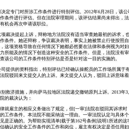
司决定专门对所涉工作条件进行特别评估。2012年6月28日，该
作条件进行评估。但在法院审理期间，该评估结果尚未得出，法
有机会再次申请该职位。
的这项裁决提起上诉，辩称地方法院没有适当审查她最初的诉求，
作条件。她还辩称，争议裁决表明，事实上她被禁止行使按照自
，这项资格导致在任何情况下她都必然要在法律和条例视为对妇
力所能及的情况下创造这种安全的工作条件。但是，法院没有审
查该公司的工作条件特别评估是否是针对这一目的实施的。
该公司提供的资料指出，特别评估已经确认操舵员的工作场所属于有
地方法院驳回来文提交人的上诉。来文提交人认为，驳回上诉意味
特别救济措施，并向萨马拉地区法院递交撤销原判上诉。2013年
院的裁决认为：
律就雇主的相应义务做出了规定，但[一审]法院在驳回其诉求时
的工作条件。本法院不能采纳这一理由。一审法院认定与具体个
见是正确的。为帮助实现清单[载于第162号条例]说明1所述的
估确认的安全工作条件的工作和岗位，雇主有权决定是否任用妇