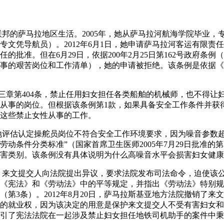
斯联邦的萨马拉地区生活。2005年，她从萨马拉河航海学院毕业
专文凭导航员）。2012年6月1日，她申请萨马拉河客运有限责
的批准。但在6月29日，依据200年2月25日第162号政府条
事的艰苦岗位和工作清单），她的申请被拒绝。该条例是依据《
第十三章第404条，禁止任用妇女担任各类船舶的机械师，也不得
从事的岗位。但根据该条例第1款，如果具备安全工作条件并获
这些禁止女性从事的工作。
一次实地评估认定操舵员岗位不符合安全工作环境要求，因为噪音参数
条件分类标准”（国家首席卫生医师2005年7月29日批准的第2.2.
害类别。该条例没有具体说明为什么高噪音水平会损害妇女健康
绝，来文提交人向法院提出异议，要求法院发布司法命令，迫使该
《宪法》和《劳动法》中的平等规定，并指出《劳动法》特别规
（第3条）。2012年8月20日，萨马拉斯基亚地方法院撤销了来
的就业权，因为该决定的用意是保护来文提交人不受有害妇女和
引了宪法法院在一起涉及禁止妇女担任地铁司机助手的案件中秉持的