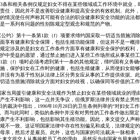
53条和相关条例仅规定妇女不得在某些领域或工作环境中就业，
责任，因此并不是改善职业健康和提高安全的有效机制。此外，
的情况使任何声称其可能有合法的职业健康和安全功能的说法都
是一系列有问题的性别陈规定型观念和规范的产物。
，《公约》第十一条第1款（f）项要求缔约国采取一切适当措施消
面享有健康和安全保障，包括生殖功能保障，但这并不是一概排
规定涉及的是妇女在工作条件方面享有健康和安全保护的权利，
护中受益的愿望，通过禁止她们进入某些工作场所或从事某些工
1款（f）项时必须考虑到第十一条的其他规定，缔约国有义务
施，保护妇女在工作时的健康，包括生殖健康，从而使妇女能够
并没有为基于性别从法律上区分男女应从事的工作提供依据。此
切适当措施消除就业方面对妇女的歧视，以确保同等价值的工作
，国家当局援引健康和安全法规作为禁止妇女在某些领域就业的理
产生不利影响，这一点并无争议，但俄罗斯法律并没有禁止男性
22日的裁决中指出，1996年10月28日的卫生条例列举的“对妇女
”。而与此同时，类似的条例中并没有对男性的工作条件做出限
康产生不利影响，包括影响其生殖功能。因此，来文提交人声称
规不一致。这证明国家法律中存在性别偏见和成见，法律规定的
母亲，然后才是雇员。此外，这也与国家的司法裁决一脉相承，
止来文提交人从事操舵员工作的理由。虽然应当由国家当局来确