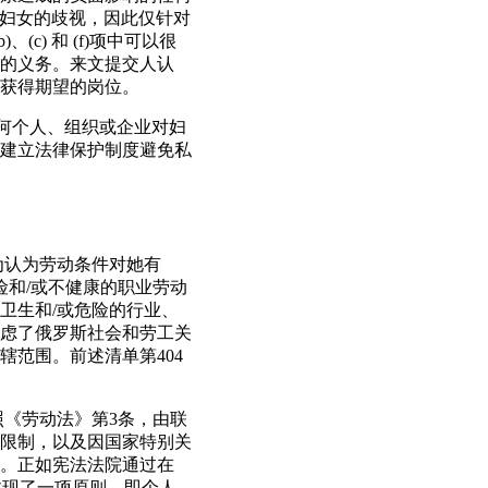
对妇女的歧视，因此仅针对
) 和 (f)项中可以很
的义务。来文提交人认
获得期望的岗位。
任何个人、组织或企业对妇
建立法律保护制度避免私
因为认为劳动条件对她有
险和/或不健康的职业劳动
卫生和/或危险的行业、
虑了俄罗斯社会和劳工关
辖范围。前述清单第404
照《劳动法》第3条，由联
限制，以及因国家特别关
。正如宪法法院通过在
》体现了一项原则，即个人