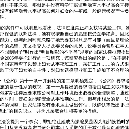
点也不能忽视，那就是并没有科学证据证明噪声水平提高会直接
没有解释噪音水平提高如何对妇女的生殖或一般健康状况产生负
响。
从她的案件中可以明显地看出，法律过度禁止妇女获得某些工作。
疗保健的联邦法律，她有权按照自己的愿望接受医学绝育。因此
能力，但与此同时却忽略了她想要获得只是有可能（而且是理论
作的愿望。来文提交人提及委员会的意见，说委员会曾对在事关
不限制男子”时作出“明目昭彰的不平等”规定的国家法律框架提
金2006年委托进行的一项研究，该研究得出的结论是，“在不履
6个国家审查了以禁止妇女从事夜班工作、采矿工作……的方式
款干涉了妇女的自主性，对妇女选择职业和工作施加了不合理的
结合《公约》第十一条一并解读的第二条明确规定，《公约》要求
施的基于性别的歧视。第十一条提出的要求包括由雇主采取积极
俄罗斯法律应要求该公司对工作环境做出必要的合理调整，通过
的时间，使妇女能够安全从事预期的工作。但与此相反的是，法
样的调整。国家法律没有要求雇主做出评估，以确认需做出哪些
禁止”的相关职业，并为此采取合理和实际的措施。
国家法院提到一个事实，即拒绝让她成为操舵员是因为船舶换挡时
部门从来没有考虑过该公司本可以采取的用于减少噪音对她的健