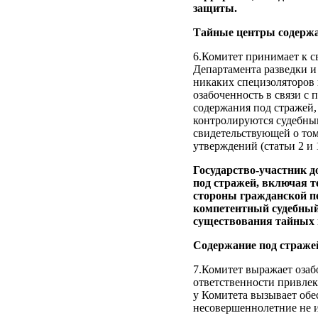
защиты.
Тайные центры содержа
6.Комитет принимает к с
Департамента разведки и
никаких специзоляторов 
озабоченность в связи 
содержания под стражей,
контролируются судебным
свидетельствующей о то
утверждений (статьи 2 и 1
Государство-участник д
под стражей, включая т
стороны гражданской пе
компетентный судебный
существования тайных 
Содержание под страже
7.Комитет выражает озаб
ответственности привлек
у Комитета вызывает обе
несовершеннолетние не и