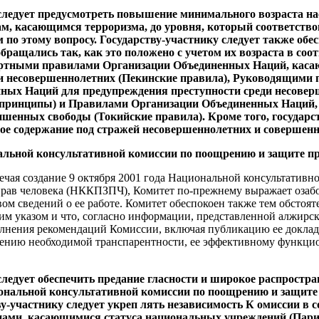
 следует предусмотреть повышение минимального возраста н
лам, касающимся терроризма, до уровня, который соответст
о этому вопросу. Государству-участнику следует также обес
ращались так, как это положено с учетом их возраста в соот
тными правилами Организации Объединенных Наций, каса
и несовершеннолетних (Пекинские правила), Руководящими
ных Наций для предупреждения преступности среди несовер
 принципы) и Правилами Организации Объединенных Наций
шенных свободы (Токийские правила). Кроме того, государст
ое содержание под стражей несовершеннолетних и совершенн
альной консультативной комиссии по поощрению и защите пр
ечая создание 9 октября 2001 года Национальной консультативн
рав человека (НККПЗПЧ), Комитет по‑прежнему выражает озабоч
ом сведений о ее работе. Комитет обеспокоен также тем обстояте
им указом и что, согласно информации, представленной алжирс
лнения рекомендаций Комиссии, включая публикацию ее доклада
ечению необходимой транспарентности, ее эффективному функц
следует обеспечить предание гласности и широкое распростр
иональной консультативной комиссии по поощрению и защите
-участнику следует укреп лять независимость К омиссии в с
ми, касающимися статуса национальных учреждений (Пари