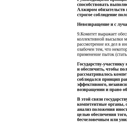
способствовать выполн
Алжиром обязательств 
строгое соблюдение по
Невозвращение и с луч
9.Комитет выражает обес
коллективной высылки м
рассмотрение их дел в и
озабочен тем, что некот
применение пыток (статья
Государству-участнику
и обеспечить, чтобы по
рассматривалось компе
соблюдался принцип рав
эффективного, независ
возвращении и право о
В этой связи государст
компетентные органы, 
анализ положения иност
целью обеспечения того
бесчеловечным или уни