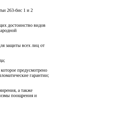
ьи 263‑бис 1 и 2
щих достоинство видов
Народной
ля защиты всех лиц от
да;
в которое предусмотрено
ипломатические гарантии;
мирения, а также
низмы поощрения и