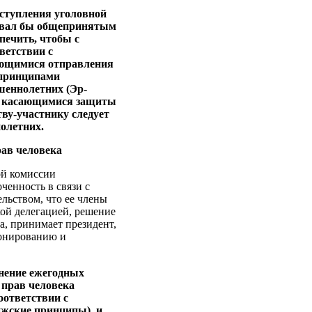
аступления уголовной
вовал бы общепринятым
печить, чтобы с
ветствии с
ющимися отправления
 принципами
шеннолетних (Эр-
, касающимися защиты
ву-участнику следует
олетних.
ав человека
ой комиссии
енность в связи с
льством, что ее члены
кой делегацией, решение
, принимает президент,
ионированию и
анение ежегодных
 прав человека
оответствии с
жские принципы), и