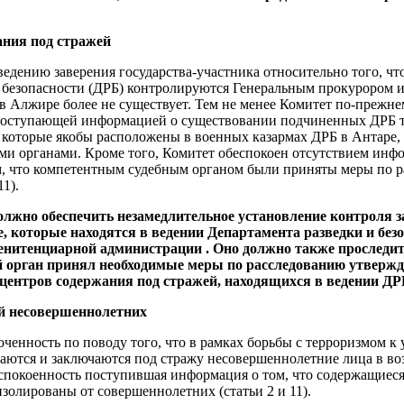
ния под стражей
ведению заверения государства-участника относительно того, чт
 безопасности (ДРБ) контролируются Генеральным прокурором и 
в Алжире более не существует. Тем не менее Комитет по‑прежн
с поступающей информацией о существовании подчиненных ДРБ 
 которые якобы расположены в военных казармах ДРБ в Антаре, 
и органами. Кроме того, Комитет обеспокоен отсутствием инф
м, что компетентным судебным органом были приняты меры по 
1).
олжно обеспечить незамедлительное установление контроля 
е, которые находятся в ведении Департамента разведки и безо
нитенциарной администрации . Оно должно также проследить
 орган принял необходимые меры по расследованию утвержд
центров содержания под стражей, находящихся в ведении ДР
й несовершеннолетних
оченность по поводу того, что в рамках борьбы с терроризмом к
аются и заключаются под стражу несовершеннолетние лица в возр
спокоенность поступившая информация о том, что содержащиеся
золированы от совершеннолетних (статьи 2 и 11).