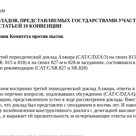
ода
ЛАДОВ, ПРЕДСТАВЛЯЕМЫХ ГОСУДАРСТВАМИ-УЧАС
СТАТЬЕЙ 19 КОНВЕНЦИИ
ния Комитета против пыток
етий периодический доклад Алжира (CAT/C/DZA/3) на своих 815‑
R. 815 и 818) и на своих 827-м и 828-м заседаниях, состоявшихся
 рекомендации (CAT/C/SR.827 и SR.828)
нием воспринял третий периодический доклад Алжира, ответы 
по перечню вопросов, подлежавших обсуждению (CAT/C/DZA/Q/3
ию, представленную устно в ходе рассмотрения доклада. Вмест
, что доклад был представлен с опозданием в восемь лет. И нак
у возобновления конструктивного диалога с делегацией высоког
, и выражает ей признательность за исчерпывающие ответы на 