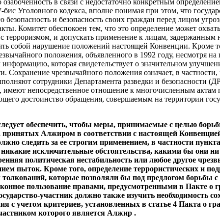
 озабоченность в связи с недостаточно конкретным определение
7‑бис Уголовного кодекса, вполне понимая при этом, что госуда
ю безопасность и безопасность своих граждан перед лицом угроз
акты. Комитет обеспокоен тем, что это определение может охват
 с терроризмом, и допускать применение к лицам, задержанным н
ять собой нарушение положений настоящей Конвенции. Кроме т
езвычайного положения, объявленного в 1992 году, несмотря н
 информацию, которая свидетельствует о значительном улучшен
ти. Сохранение чрезвычайного положения означает, в частности,
олняют сотрудники Департамента разведки и безопасности (ДРБ
 имеют непосредственное отношение к многочисленным актам п
ющего достоинство обращения, совершаемым на территории госу
следует обеспечить, чтобы меры, принимаемые с целью борьб
, принятых Алжиром в соответствии с настоящей Конвенцией
лжно следить за ее строгим применением, в частности пункта 
 никакие исключительные обстоятельства, какими бы они ни 
ренняя политическая нестабильность или любое другое чрезв
ием пыток. Кроме того, определение террористических и по
 толкований, которые позволяли бы под предлогом борьбы с
аконное пользование правами, предусмотренными в Пакте о 
осударство-участник должно также изучить необходимость со
я с учетом критериев, установленных в статье 4 Пакта о гр
частником которого является Алжир .