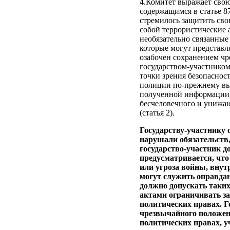
4.Комитет выражает свою
содержащимся в статье 8
стремилось защитить сво
собой террористические 
необязательно связанные
которые могут представл
озабочен сохранением чр
государством-участником
точки зрения безопаснос
полиции по‑прежнему вып
полученной информации,
бесчеловечного и унижа
(статья 2).
Государству-участнику 
нарушали обязательств
государство-участник до
предусматривается, что
или угроза войны, внут
могут служить оправдан
должно допускать таких
актами ограничивать з
политических правах. Г
чрезвычайного положени
политических правах, у