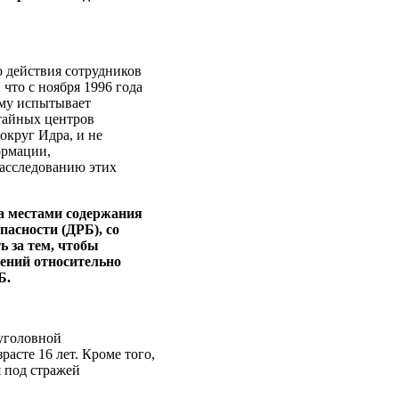
о действия сотрудников
что с ноября 1996 года
ему испытывает
тайных центров
округ Идра, и не
ормации,
расследованию этих
за местами содержания
пасности (ДРБ), со
 за тем, чтобы
ений относительно
Б.
 уголовной
асте 16 лет. Кроме того,
 под стражей