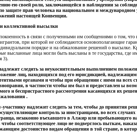
ению ею своей роли, заключающейся в наблюдении за соблю
по защите прав человека на национальном и международном
ложений настоящей Конвенции.
аи коллективной высылки
покоенность в связи с полученными им сообщениями о том, что
игрантов, при которой не соблюдаются основополагающие гаран
ндивидуальном порядке и на обжалование решений о высылке. К
орые высланные лица могли быть высланы в те государства, где 
 3).
 надлежит следить за неукоснительным выполнением положен
ложение лиц, находящихся под его юрисдикцией, надлежащим
тентными органами и чтобы при обращении с ними на всех с
ноправия, в частности чтобы им был и предоставлен ы возм
имого и беспристрастного рассмотрения касающихся их реше
бжалования .
ву-участнику надлежит следить за тем, чтобы до принятия р
осуществляющие контроль за иностранцами, во всех случаях
ранца, незаконно въехавшего в Алжир или пребывающего на 
, чтобы соответствующее лицо не подверглось пыткам, наказ
жающим достоинство видам обращения в той стране, в котор