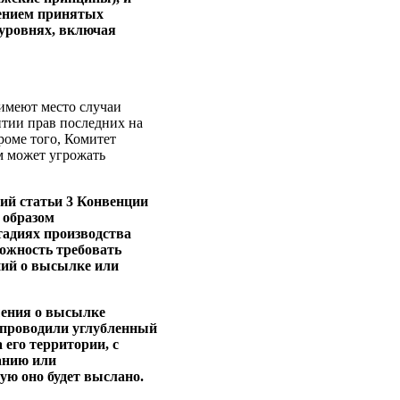
дением принятых
 уровнях, включая
 имеют место случаи
тии прав последних на
роме того, Комитет
им может угрожать
ий статьи 3 Конвенции
 образом
тадиях производства
ожность требовать
ний о высылке или
ешения о высылке
 проводили углубленный
его территории, с
анию или
ую оно будет выслано.