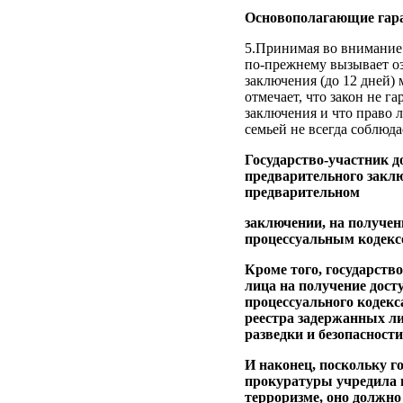
Основополагающие гара
5.Принимая во внимание 
по‑прежнему вызывает оз
заключения (до 12 дней) 
отмечает, что закон не г
заключения и что право 
семьей не всегда соблюдае
Государство-участник д
предварительного заклю
предварительном
заключении, на получен
процессуальным кодексо
Кроме того, государств
лица на получение досту
процессуального кодекс
реестра задержанных ли
разведки и безопасности
И наконец, поскольку г
прокуратуры учредила 
терроризме, оно должно