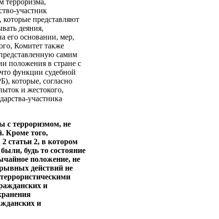
м терроризма,
рство-участник
, которые представляют
ывать деяния,
а его основании, мер,
ого, Комитет также
а представленную самим
ии положения в стране с
 что функции судебной
), которые, согласно
ыток и жестокого,
дарства-участника
ы с терроризмом, не
. Кроме того,
2 статьи 2, в котором
были, будь то состояние
ычайное положение, не
дрывных действий не
 террористическими
гражданских и
хранения
ажданских и