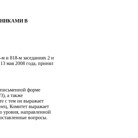
ТНИКАМИ В
м и 818‑м заседаниях 2 и
 13 мая 2008 года, принял
в письменной форме
), а также
е с тем он выражает
онец, Комитет выражает
о уровня, направленной
поставленные вопросы.