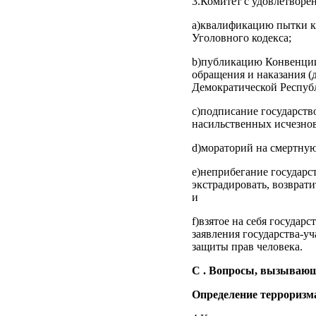
3.Комитет с удовлетворе
а)квалификацию пытки ка
Уголовного кодекса;
b)публикацию Конвенции
обращения и наказания 
Демократической Республ
c)подписание государств
насильственных исчезно
d)мораторий на смертную
e)неприбегание государс
экстрадировать, возврат
и
f)взятое на себя госуда
заявления государства-у
защиты прав человека.
C . Вопросы, вызывающ
Определение терроризм