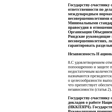
Государству-участнику
ответственности по де
международным нормам п
несовершеннолетними об
Минимальными стандар
правосудия в отношени
Организации Объединен
Риядские руководящие
несовершеннолетних, ли
гарантировать раздельн
Независимость Н ацион
8.С удовлетворением отм
попоощрению и защите п
недостаточным количеств
назначаются президентск
о целесообразности выпо
что препятствует обесп
независимости (статья 2).
Государству-участнику 
докладов о работе Нац
(НККПЗПЧ). Государству
Руководящими принципа