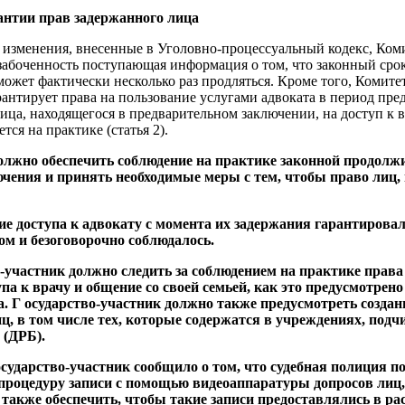
нтии прав задержанного лица
изменения, внесенные в Уголовно-процессуальный кодекс, Комит
абоченность поступающая информация о том, что законный сро
может фактически несколько раз продляться. Кроме того, Комите
арантирует права на пользование услугами адвоката в период пр
лица, находящегося в предварительном заключении, на доступ к 
тся на практике (статья 2).
олжно обеспечить соблюдение на практике законной продолж
чения и принять необходимые меры с тем, чтобы право лиц,
ие доступа к адвокату с момента их задержания гарантирова
м и безоговорочно соблюдалось.
о-участник должно следить за соблюдением на практике прав
па к врачу и общение со своей семьей, как это предусмотрено
а. Г осударство-участник должно также предусмотреть созда
ц, в том числе тех, которые содержатся в учреждениях, под
 (ДРБ).
осударство-участник сообщило о том, что судебная полиция п
процедуру записи с помощью видеоаппаратуры допросов лиц,
 также обеспечить, чтобы такие записи предоставлялись в р