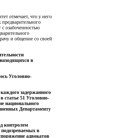
ет отмечает, что у него
к предварительного
т с озабоченностью
едварительного
врачу и общение со своей
ительности
 находящихся в
лось Уголовно-
а каждого задержанного
 в статье 51 Уголовно-
ние национального
чиненных Департаменту
од контролем
 подозреваемых в
аспоряжение адвокатов