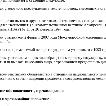
нием принимает к сведению следующее:
к уголовного преступления в тексте поправок, внесенных в стат
 против пыток и других жестоких, бесчеловечных или унижаю
(далее "Конвенция") в Правительственном вестнике Алжирской 
ики (ПВАР) № 11 от 26 февраля 1997 года;
ом-участником 2 февраля 2007 года Международной конвенции д
вений;
 казнь, применяемый де-юре государством-участником с 1993 го
твом-участником к практике обращения к третьему государству, 
ить или выслать какое‑либо лицо, с требованием предоставить д
рством-участником обязательство в отношении национального при
частника о своем намерении продолжать совершенствовать меха
ие обеспокоенность, и рекомендации
а и чрезвычайное положение