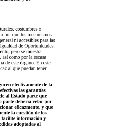
turales, costumbres o
pado por que los mecanismos
eneral ni accesibles para las
e Igualdad de Oportunidades,
ento, pero se muestra
, así como por la escasa
ha de este órgano. En este
icaz al que puedan tener
gocen efectivamente de la
fectivas las garantías
ide al Estado parte que
 parte debería velar por
ncionar eficazmente, y que
nte la cuestión de los
facilite información y
edidas adoptadas al