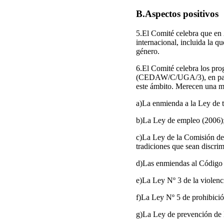
B.Aspectos positivos
5.El Comité celebra que en 
internacional, incluida la qu
género.
6.El Comité celebra los pro
(CEDAW/C/UGA/3), en partic
este ámbito. Merecen una m
a)La enmienda a la Ley de t
b)La Ley de empleo (2006)
c)La Ley de la Comisión de 
tradiciones que sean discrim
d)Las enmiendas al Código P
e)La Ley Nº 3 de la violenci
f)La Ley Nº 5 de prohibició
g)La Ley de prevención de l