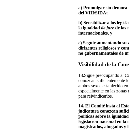
a) Promulgar sin demora la
del VIH/SIDA;
b) Sensibilizar a los legis
la igualdad
de jure
de las 
internacionales, y
c) Seguir aumentando su a
dirigentes religiosos y co
no gubernamentales de mu
Visibilidad de la Co
13.Sigue preocupando al Com
conozcan suficientemente lo
ambos sexos establecido en 
especialmente en las zonas 
para reivindicarlos.
14. El Comité insta al Es
judicatura conozcan sufic
políticas sobre la igualda
legislación nacional en la
magistrados, abogados y f