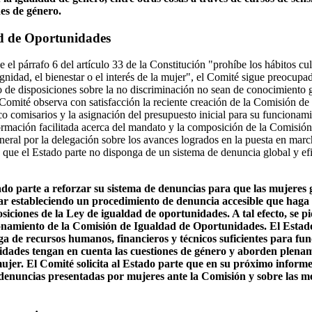
nes de género.
d de Oportunidades
el párrafo 6 del artículo 33 de la Constitución "prohíbe los hábitos cul
dignidad, el bienestar o el interés de la mujer", el Comité sigue preocu
po de disposiciones sobre la no discriminación no sean de conocimiento g
l Comité observa con satisfacción la reciente creación de la Comisión d
o comisarios y la asignación del presupuesto inicial para su funcionami
rmación facilitada acerca del mandato y la composición de la Comisión
eneral por la delegación sobre los avances logrados en la puesta en marc
 que el Estado parte no disponga de un sistema de denuncia global y ef
ado parte a reforzar su sistema de denuncias para que las mujeres 
ular estableciendo un procedimiento de denuncia accesible que haga e
posiciones de la Ley de igualdad de oportunidades. A tal efecto, se p
ionamiento de la Comisión de Igualdad de Oportunidades. El Estado
ga de recursos humanos, financieros y técnicos suficientes para fu
vidades tengan en cuenta las cuestiones de género y aborden plename
jer. El Comité solicita al Estado parte que en su próximo informe 
denuncias presentadas por mujeres ante la Comisión y sobre las m