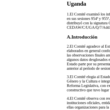
Uganda
1.El Comité examinó los i
en sus sesiones 954ª y 955
distribuyó con la signatu
CEDAW/C/UGA/Q/7/Add.
A.Introducción
2.El Comité agradece al Est
elaborados en general confor
las observaciones finales a
algunos datos desglosados e
Estado parte por su presentac
anterior al período de sesio
3.El Comité elogia al Estado
Género y la Cultura e integ
Reforma Legislativa, con ex
constructivo que tuvo lugar
4.El Comité observa con rec
instituciones oficiales, ent
ellas organizaciones para la