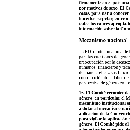
firmemente en el país una 
por motivos de sexo. El Co
cosas, para dar a conocer
hacerlos respetar, entre o
todos los cauces apropiad
información sobre la Con
Mecanismo nacional
15.El Comité toma nota de l
para las cuestiones de géner
preocupación por la escasez 
humanos, financieros y técn
de manera eficaz sus funcio
coordinación de la labor de 
perspectiva de género en tod
16. El Comité recomienda 
género, en particular el M
mecanismo institucional e
a dotar al mecanismo naci
aplicación de la Convenció
para vigilar la aplicació
género. El Comité pide al 
a las actividades en pro de