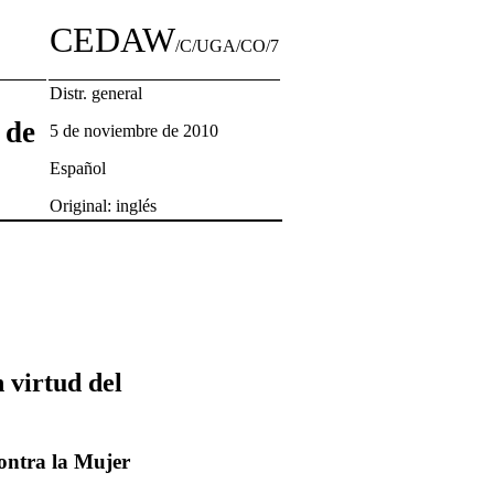
CEDAW
/C/UGA/CO/7
Distr. general
 de
5 de noviembre de 2010
Español
Original: inglés
 virtud del
contra la Mujer