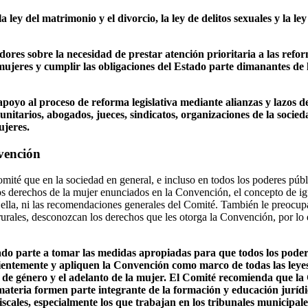
 ley del matrimonio y el divorcio, la ley de delitos sexuales y la le
ladores sobre la necesidad de prestar atención prioritaria a las refo
mujeres y cumplir las obligaciones del Estado parte dimanantes de 
poyo al proceso de reforma legislativa mediante alianzas y lazos d
munitarios, abogados, jueces, sindicatos, organizaciones de la socied
jeres.
nvención
ité que en la sociedad en general, e incluso en todos los poderes públi
s derechos de la mujer enunciados en la Convención, el concepto de ig
ella, ni las recomendaciones generales del Comité. También le preocupa
rurales, desconozcan los derechos que les otorga la Convención, por lo
tado parte a tomar las medidas apropiadas para que todos los poder
ientemente y apliquen la Convención como marco de todas las leyes,
d de género y el adelanto de la mujer. El Comité recomienda que la
 materia formen parte integrante de la formación y educación jurídic
iscales, especialmente los que trabajan en los tribunales municipa