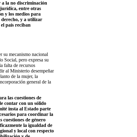
 a la no discriminación
urídica, entre otras
ón y los medios para
derecho, y a utilizar
el país reciban
cer su mecanismo nacional
lo Social, pero expresa su
a falta de recursos
dir al Ministerio desempeñar
anto de la mujer, la
 incorporación general de la
ra las cuestiones de
de contar con un sólido
ité insta al Estado parte
cesarios para coordinar la
as cuestiones de género
eficazmente la igualdad de
gional y local con respecto
ibilización y de