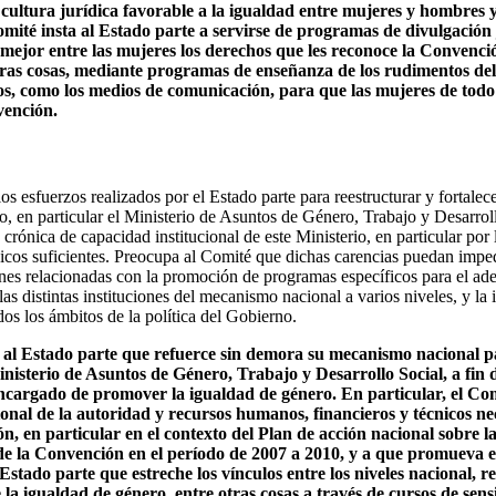
cultura jurídica favorable a la igualdad entre mujeres y hombres y
mité insta al Estado parte a servirse de programas de divulgación j
 mejor entre las mujeres los derechos que les reconoce la Convenci
tras cosas, mediante programas de enseñanza de los rudimentos del 
os, como los medios de comunicación, para que las mujeres de todo 
vención.
os esfuerzos realizados por el Estado parte para reestructurar y fortale
o, en particular el Ministerio de Asuntos de Género, Trabajo y Desarrol
crónica de capacidad institucional de este Ministerio, en particular por l
icos suficientes. Preocupa al Comité que dichas carencias puedan impe
nes relacionadas con la promoción de programas específicos para el adel
las distintas instituciones del mecanismo nacional a varios niveles, y la
os los ámbitos de la política del Gobierno.
al Estado parte que refuerce sin demora su mecanismo nacional pa
inisterio de Asuntos de Género, Trabajo y Desarrollo Social, a fin 
ncargado de promover la igualdad de género. En particular, el Com
onal de la autoridad y recursos humanos, financieros y técnicos ne
n, en particular en el contexto del Plan de acción nacional sobre l
n de la Convención en el período de 2007 a 2010, y a que promueva 
Estado parte que estreche los vínculos entre los niveles nacional, re
 la igualdad de género, entre otras cosas a través de cursos de sens