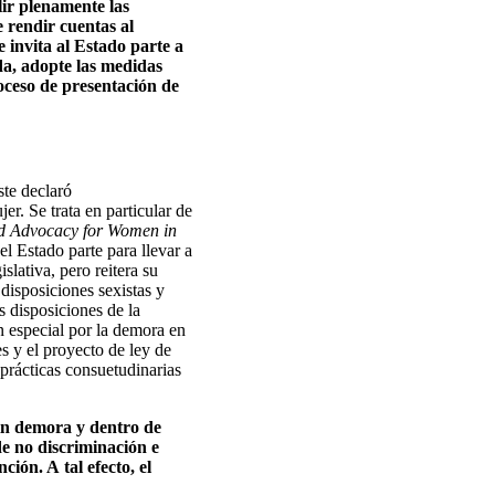
ir plenamente las
 rendir cuentas al
 invita al Estado parte a
a, adopte las medidas
roceso de presentación de
ste declaró
er. Se trata en particular de
 Advocacy for Women in
l Estado parte para llevar a
lativa, pero reitera su
 disposiciones sexistas y
s disposiciones de la
 especial por la demora en
es y el proyecto de ley de
prácticas consuetudinarias
sin demora y dentro de
 de no discriminación e
ión. A tal efecto, el