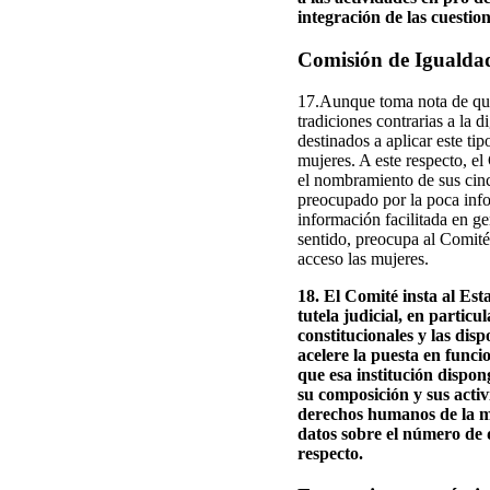
integración de las cuestio
Comisión de Igualda
17.Aunque toma nota de que 
tradiciones contrarias a la 
destinados a aplicar este ti
mujeres. A este respecto, e
el nombramiento de sus cinc
preocupado por la poca info
información facilitada en g
sentido, preocupa al Comité
acceso las mujeres.
18. El Comité insta al Est
tutela judicial, en partic
constitucionales y las dis
acelere la puesta en func
que esa institución dispon
su composición y sus acti
derechos humanos de la mu
datos sobre el número de 
respecto.