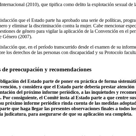
nternacional (2010), que tipifica como delito la explotación sexual de l
isfacción que el Estado parte ha aprobado una serie de políticas, progr
ero y eliminar la discriminación contra la mujer. Cabe mencionar espec
estiones de género para vigilar la aplicación de la Convención en el pe
de Género (2007).
sfacción que, en el período transcurrido desde el examen de su informe 
bre los derechos de las personas con discapacidad y su Protocolo faculta
s de preocupación y recomendaciones
obligación del Estado parte de poner en práctica de forma sistemát
nvención, y considera que el Estado parte debería prestar atención p
ntación del próximo informe periódico, a las inquietudes y recom
s. Por consiguiente, el Comité insta al Estado parte a que centre su
n su próximo informe periódico rinda cuenta de las medidas adoptad
parte que haga llegar las presentes observaciones finales a todos los
la judicatura, para asegurarse de que su aplicación sea completa.