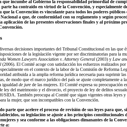
a que incumbe al Gobierno la responsabilidad primordial de cumpl
o parte ha contraído en virtud de la Convención, y especialmente de
a que la Convención es vinculante para todos los poderes públicos e
 Nacional a que, de conformidad con su reglamento y según proced
la aplicación de las presentes observaciones finales y al próximo p
 Convención.
s
iversas decisiones importantes del Tribunal Constitucional en las que é
sposiciones de la legislación vigente por ser discriminatorias para la muj
da Women Lawyers Association v. Attorney General
(2003) y
Law and
l
(2006). El Comité acoge con satisfacción los esfuerzos realizados por e
especialmente en el contexto de la labor de la Comisión de Reforma Legis
oridad atribuida a la amplia reforma jurídica necesaria para suprimir las
vas, de modo que el marco jurídico del país se ajuste completamente a la
la igualdad
de jure
de las mujeres. El Comité expresa su preocupación en
e ley del matrimonio y el divorcio, el proyecto de ley de delitos sexual
H/SIDA. También preocupa al Comité que sigan vigentes otras leyes y 
 para la mujer, que son incompatibles con la Convención.
do parte que acelere el proceso de revisión de sus leyes para que, 
blecidos, su legislación se ajuste a los principios constitucionales
mujeres y sea conforme a las obligaciones dimanantes de la Convenc
te a: