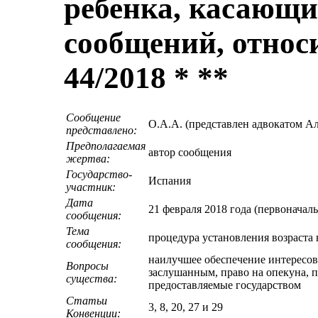
ребенка, касающ
сообщений, относ
44/2018 * **
Сообщение
O.А.А. (представлен адвокатом А
представлено:
Предполагаемая
автор сообщения
жертва:
Государство-
Испания
участник:
Дата
21 февраля 2018 года (первоначал
сообщения:
Тема
процедура установления возраста
сообщения:
наилучшее обеспечение интересов 
Вопросы
заслушанным, право на опекуна, п
существа:
предоставляемые государством
Статьи
3, 8, 20, 27 и 29
Конвенции: