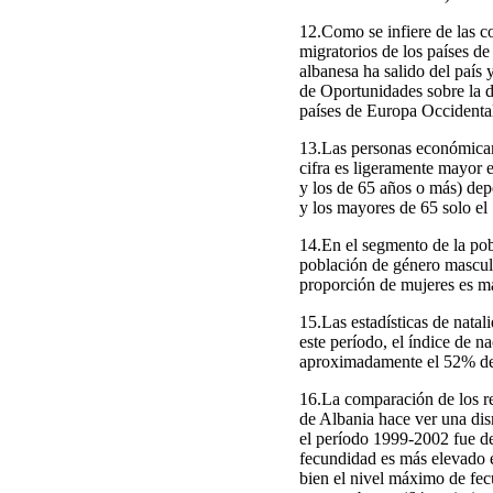
12.Como se infiere de las co
migratorios de los países d
albanesa ha salido del país 
de Oportunidades sobre la d
países de Europa Occidental
13.Las personas económicame
cifra es ligeramente mayor 
y los de 65 años o más) de
y los mayores de 65 solo el
14.En el segmento de la pob
población de género masculi
proporción de mujeres es ma
15.Las estadísticas de nata
este período, el índice de 
aproximadamente el 52% de 
16.La comparación de los re
de Albania hace ver una dis
el período 1999-2002 fue de
fecundidad es más elevado e
bien el nivel máximo de fec