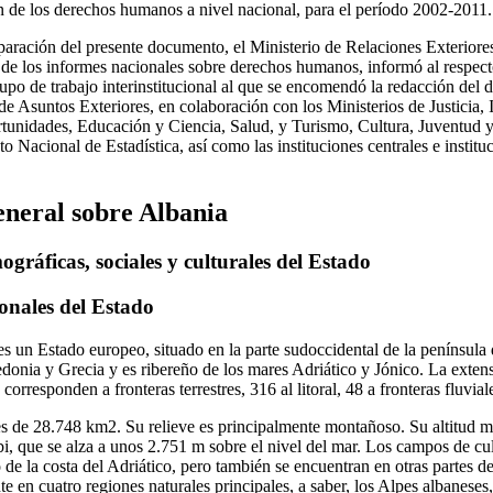
n de los derechos humanos a nivel nacional, para el período 2002-2011.
paración del presente documento, el Ministerio de Relaciones Exteriore
 de los informes nacionales sobre derechos humanos, informó al respecto
upo de trabajo interinstitucional al que se encomendó la redacción del
de Asuntos Exteriores, en colaboración con los Ministerios de Justicia, 
rtunidades, Educación y Ciencia, Salud, y Turismo, Cultura, Juventud 
uto Nacional de Estadística, así como las instituciones centrales e insti
eneral sobre Albania
ográficas, sociales y culturales del Estado
ionales del Estado
s un Estado europeo, situado en la parte sudoccidental de la península
ia y Grecia y es ribereño de los mares Adriático y Jónico. La extensió
orresponden a fronteras terrestres, 316 al litoral, 48 a fronteras fluviale
es de 28.748 km2. Su relieve es principalmente montañoso. Su altitud 
abi, que se alza a unos 2.751 m sobre el nivel del mar. Los campos de c
o de la costa del Adriático, pero también se encuentran en otras partes del
e en cuatro regiones naturales principales, a saber, los Alpes albaneses