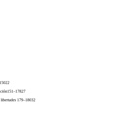
–15022
inación151–17827
s libertades 179–18032