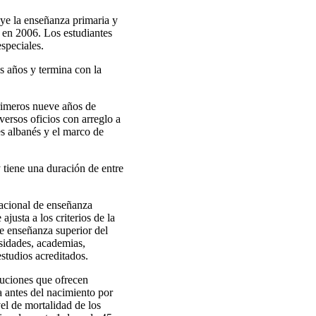
uye la enseñanza primaria y
s en 2006. Los estudiantes
especiales.
s años y termina con la
primeros nueve años de
versos oficios con arreglo a
es albanés y el marco de
y tiene una duración de entre
nacional de enseñanza
justa a los criterios de la
de enseñanza superior del
sidades, academias,
estudios acreditados.
tuciones que ofrecen
a antes del nacimiento por
el de mortalidad de los