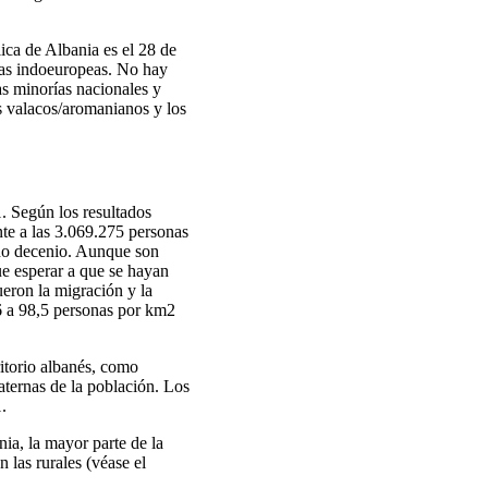
ica de Albania es el 28 de
guas indoeuropeas. No hay
as minorías nacionales y
os valacos/aromanianos y los
. Según los resultados
nte a las 3.069.275 personas
cho decenio. Aunque son
ue esperar a que se hayan
ueron la migración y la
06 a 98,5 personas por km2
itorio albanés, como
aternas de la población. Los
.
nia, la mayor parte de la
 las rurales (véase el