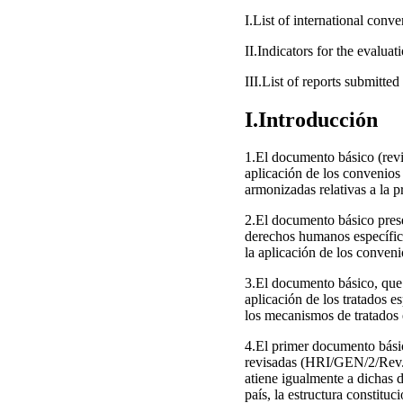
I.List of international conv
II.Indicators for the evalua
III.List of reports submitte
I.Introducción
1.El documento básico (revi
aplicación de los convenios
armonizadas relativas a la 
2.El documento básico prese
derechos humanos específicos
la aplicación de los conven
3.El documento básico, que 
aplicación de los tratados e
los mecanismos de tratados
4.El primer documento básic
revisadas (HRI/GEN/2/Rev.6
atiene igualmente a dichas d
país, la estructura constitu