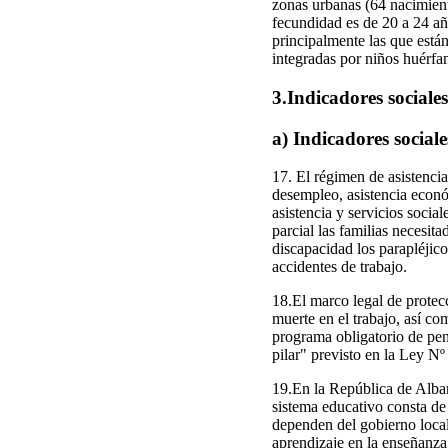
zonas urbanas (64 nacimient
fecundidad es de 20 a 24 añ
principalmente las que están
integradas por niños huérfa
3.Indicadores sociale
a) Indicadores sociale
17. El régimen de asistenci
desempleo, asistencia econó
asistencia y servicios socia
parcial las familias necesita
discapacidad los parapléjico
accidentes de trabajo.
18.El marco legal de protecc
muerte en el trabajo, así c
programa obligatorio de pen
pilar" previsto en la Ley N
19.En la República de Alban
sistema educativo consta de 
dependen del gobierno local
aprendizaje en la enseñanza