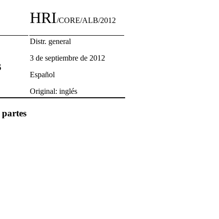
HRI
/CORE/ALB/2012
Distr. general
3 de septiembre de 2012
s
Español
Original: inglés
 partes