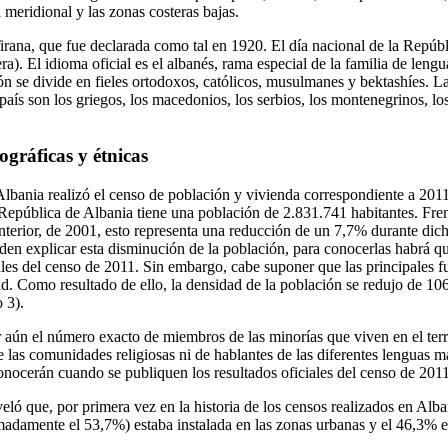
 meridional y las zonas costeras bajas.
Tirana, que fue declarada como tal en 1920. El día nacional de la Repúbl
a). El idioma oficial es el albanés, rama especial de la familia de len
ción se divide en fieles ortodoxos, católicos, musulmanes y bektashíes. L
 país son los griegos, los macedonios, los serbios, los montenegrinos, l
ográficas y étnicas
Albania realizó el censo de población y vivienda correspondiente a 2011
 República de Albania tiene una población de 2.831.741 habitantes. Fre
anterior, de 2001, esto representa una reducción de un 7,7% durante di
en explicar esta disminución de la población, para conocerlas habrá q
ales del censo de 2011. Sin embargo, cabe suponer que las principales f
d. Como resultado de ello, la densidad de la población se redujo de 1
 3).
 aún el número exacto de miembros de las minorías que viven en el terr
las comunidades religiosas ni de hablantes de las diferentes lenguas m
conocerán cuando se publiquen los resultados oficiales del censo de 2011
eló que, por primera vez en la historia de los censos realizados en Alba
adamente el 53,7%) estaba instalada en las zonas urbanas y el 46,3% en