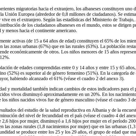
rrientes migratorias hacia el extranjero, los albaneses constituyen uno
e la Unión Europea (alrededor de 0,8 millones de ciudadanos). Se estim
y vive en el extranjero. Según las estadísticas del Ministerio de Trabajo
istribución de los ciudadanos albaneses en el mundo, estos se dirigen p
 y menos hacia el continente americano.
nte activas (de 15 a 64 años de edad) constituyen el 65% de los miemb
en las zonas urbanas (67%) que en las rurales (63%). La población rest
pende económicamente de otros. Los niños menores de 15 años represen
 12%.
lación de edades comprendidas entre 0 y 14 años y entre 15 y 65 años,
no (52%) es superior al de género femenino (51%). En la categoría de
yor, habiendo alcanzado el 61% (véase el cuadro 2 del anexo 3).
lidad y mortalidad también indican cambios de estos indicadores para e
nacidos vivos disminuyó aproximadamente en un 20%. En los nacimientos
los niños nacidos vivos fue de género masculino (véase el cuadro 3 de
sultados del estudio de la salud reproductiva en Albania y de la encues
minución del nivel de fecundidad en el país (véase el cuadro 4 del anexo
 2,6 hijos por mujer, disminuyó a 1,6 hijos por mujer en el período 200
n las zonas rurales (1,8 nacimientos por mujer) que en las urbanas (1,3
undidad se produce entre los 25 y los 29 años, el grupo de edad que marc