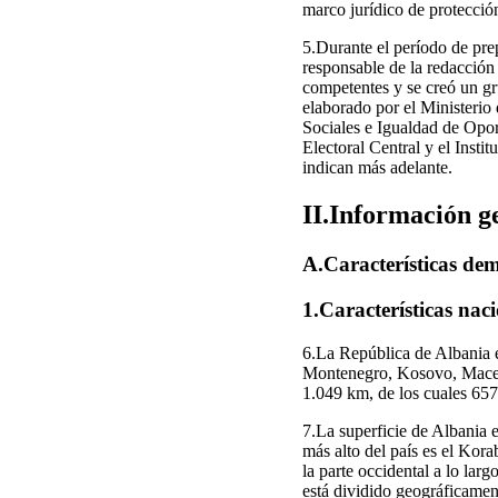
marco jurídico de protecció
5.Durante el período de pre
responsable de la redacción
competentes y se creó un gr
elaborado por el Ministerio 
Sociales e Igualdad de Opo
Electoral Central y el Instit
indican más adelante.
II.Información g
A.Características dem
1.Características nac
6.La República de Albania e
Montenegro, Kosovo, Macedon
1.049 km, de los cuales 657 c
7.La superficie de Albania 
más alto del país es el Kor
la parte occidental a lo larg
está dividido geográficament