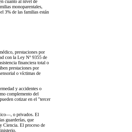
n cuanto al nivel de
amilias monoparentales,
el 3% de las familias están
 médico, prestaciones por
dad con la Ley Nº 9355 de
istencia financiera total o
ciben prestaciones por
sensorial o víctimas de
fermedad y accidentes o
 Como complemento del
pueden cotizar en el "tercer
aico—, o privados. El
las guarderías, que
 y Ciencia. El proceso de
nisterio.