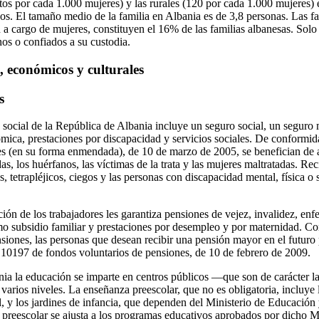
os por cada 1.000 mujeres) y las rurales (120 por cada 1.000 mujeres) e
os. El tamaño medio de la familia en Albania es de 3,8 personas. Las f
 a cargo de mujeres, constituyen el 16% de las familias albanesas. Solo 
nos o confiados a su custodia.
s, económicos y culturales
s
a social de la República de Albania incluye un seguro social, un seguro
mica, prestaciones por discapacidad y servicios sociales. De conformi
les (en su forma enmendada), de 10 de marzo de 2005, se benefician de as
das, los huérfanos, las víctimas de la trata y las mujeres maltratadas. Re
s, tetrapléjicos, ciegos y las personas con discapacidad mental, física o 
ión de los trabajadores les garantiza pensiones de vejez, invalidez, en
omo subsidio familiar y prestaciones por desempleo y por maternidad.
siones, las personas que desean recibir una pensión mayor en el futuro 
º 10197 de fondos voluntarios de pensiones, de 10 de febrero de 2009.
ia la educación se imparte en centros públicos —que son de carácter l
varios niveles. La enseñanza preescolar, que no es obligatoria, incluye 
, y los jardines de infancia, que dependen del Ministerio de Educación
 preescolar se ajusta a los programas educativos aprobados por dicho Mi