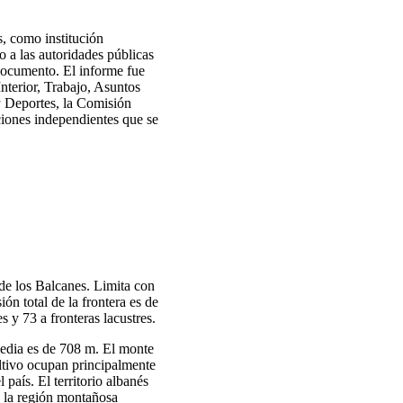
s, como institución
 a las autoridades públicas
 documento. El informe fue
Interior, Trabajo, Asuntos
y Deportes, la Comisión
tuciones independientes que se
 de los Balcanes. Limita con
n total de la frontera es de
s y 73 a fronteras lacustres.
media es de 708 m. El monte
ultivo ocupan principalmente
 país. El territorio albanés
, la región montañosa