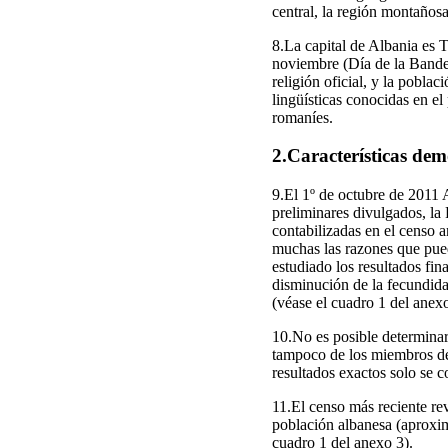
central, la región montañosa
8.La capital de Albania es 
noviembre (Día de la Bander
religión oficial, y la pobla
lingüísticas conocidas en el
romaníes.
2.Características dem
9.El 1º de octubre de 2011 
preliminares divulgados, la
contabilizadas en el censo 
muchas las razones que pued
estudiado los resultados fin
disminución de la fecundida
(véase el cuadro 1 del anexo
10.No es posible determinar
tampoco de los miembros de 
resultados exactos solo se 
11.El censo más reciente rev
población albanesa (aproxim
cuadro 1 del anexo 3).