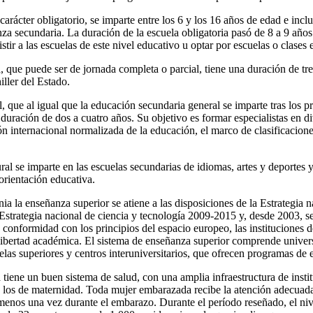
arácter obligatorio, se imparte entre los 6 y los 16 años de edad e incl
nza secundaria. La duración de la escuela obligatoria pasó de 8 a 9 año
tir a las escuelas de este nivel educativo u optar por escuelas o clases 
 que puede ser de jornada completa o parcial, tiene una duración de tre
ller del Estado.
, que al igual que la educación secundaria general se imparte tras los 
duración de dos a cuatro años. Su objetivo es formar especialistas en di
ón internacional normalizada de la educación, el marco de clasificacion
al se imparte en las escuelas secundarias de idiomas, artes y deportes 
 orientación educativa.
ia la enseñanza superior se atiene a las disposiciones de la Estrategia 
strategia nacional de ciencia y tecnología 2009-2015 y, desde 2003, se a
conformidad con los principios del espacio europeo, las instituciones 
libertad académica. El sistema de enseñanza superior comprende univer
elas superiores y centros interuniversitarios, que ofrecen programas de 
tiene un buen sistema de salud, con una amplia infraestructura de insti
os los de maternidad. Toda mujer embarazada recibe la atención adecuad
 menos una vez durante el embarazo. Durante el período reseñado, el niv