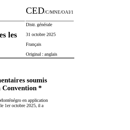
CED
/C/MNE/OAI/1
Distr. générale
es les
31 octobre 2025
Français
Original : anglais
mentaires soumis
la Convention *
 Monténégro en application
le 1er octobre 2025, il a