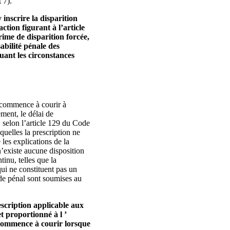
 7).
inscrire la disparition
ction figurant à l’article
ime de disparition forcée,
abilité pénale des
luant les circonstances
e commence à courir à
ement, le délai de
, selon l’article 129 du Code
quelles la prescription ne
 les explications de la
 n’existe aucune disposition
tinu, telles que la
qui ne constituent pas un
ode pénal sont soumises au
escription applicable aux
t proportionné à l ’
l commence à courir lorsque