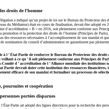
 des droits de l’homme
légation a indiqué qu’un projet de loi sur le Bureau du Protecteur des 
au du Médiateur) était en cours de finalisation, devait être adopté en 20
statut d’accréditation « B » en 2016, soit pleinement conforme aux Princi
 la promotion et la protection des droits de l’homme (Principes de Paris).
 pas des ressources nécessaires à l’accomplissement de son mandat et qu
 de nomination du conseil d’administration ne garantissent pas pleinem
à l ’ État Partie de renforcer le Bureau du Protecteur des droits 
veillant à ce qu ’ il soit pleinement conforme aux Principes de Pari
mité d ’ accréditation de l ’ Alliance mondiale des institutions nat
at Partie devrait doter cette institution des ressources financières,
ssement efficace de son mandat et formaliser un processus de sélecti
, poursuites et coopération
personnes portées disparues
 l’État Partie ait adopté des lignes directrices pour la recherche des per