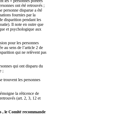
ant les « personnes portées
personnes ont été retrouvés ;
ne personne disparue a été
ations fournies par la
e disparition pendant les
tie). Il note en outre que
ique et psychologique aux
ssion pour les personnes
ée au sens de l’article 2 de
isparition qui ne relèvent pas
rsonnes qui ont disparu du
e ;
se trouvent les personnes
 témoigne la réticence de
etrouvés (art. 2, 3, 12 et
es , le Comité recommande