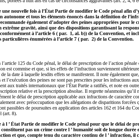
, portées à huit ans en cas de circonstances aggravantes (art. 2, 4, 6 et
e nouvelle fois à l’État Partie de modifier le Code pénal afin d’y 
n autonome et tous les éléments énoncés dans la définition de l’infra
i recommande également d’adopter des peines appropriées pour le cr
 extrême gravité, ainsi que des dispositions garantissant la respons
onformément à l’article 6 ( par. 1, al. b)) de la Convention, et inc
 particulières énumérées à l’article 7 ( par. 2) de la Convention.
l’article 125 du Code pénal, le délai de prescription de l’action pénal
on est commise et que, si les effets de l’infraction surviennent ultérieur
de la date à laquelle lesdits effets se manifestent. Il note également que
 et l’exécution des peines ne sont pas prescrites pour les infractions aux
 aux traités internationaux que l’État Partie a ratifiés, et note en outre
cription relative et la prescription absolue. Il regrette néanmoins qu’il
ément le délai de prescription applicable aux infractions de caractère con
également avec préoccupation que les allégations de disparitions forcées 
ont passibles de poursuites en application des articles 162 et 164 du C
 (art. 8).
 l ’ État Partie de modifier le Code pénal pour que le délai de pr
e constituent pas un crime contre l ’ humanité soit de longue durée e
raction et que, compte tenu du caractère continu de l ’ infraction, i