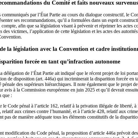
ecommandations du Comité et faits nouveaux survenus 
communiqués par l’État Partie au cours du dialogue constructif, le Com
ésenter ses recommandations, qu’il a formulées dans un esprit constructif 
n compte, afin que sa législation visant à prévenir et réprimer les actes c
its des victimes, l’application de cette législation et les actes des autorit
Convention.
e la législation avec la Convention et cadre institution
isparition forcée en tant qu’infraction autonome
la délégation de l’État Partie ait indiqué que le récent projet de loi por
ion de disposition (art. 446a) qui incriminerait la disparition forcée en 
té pénale des supérieurs hiérarchiques. Il note également que le projet d
 avis à la Commission européenne en juin 2025 et qu’il devrait ensuite 
n que :
le Code pénal à l’article 162, relatif à la privation illégale de liberté, à l
, relatif aux crimes contre l’humanité, et à l’article 428, relatif aux crim
nt pas de manière adéquate tous les éléments constitutifs de la disparitio
ant modification du Code pénal, la proposition d’article 446a prévoit de