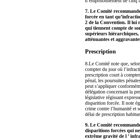
d’emprisonnement de cinq ans
7. Le Comité recommande un
forcée en tant qu’infractio
2 de la Convention. Il lu
qui tiennent compte de son
supérieurs hiérarchiques, c
atténuantes et aggravantes
Prescription
8.Le Comité note que, selon 
compter du jour où l’infracti
prescription court à compter 
pénal, les poursuites pénales
peut s’appliquer conformément
délégation concernant la pres
législative régissant express
disparition forcée. Il note 
crime contre l’humanité et s
délai de prescription habituel
9. Le Comité recommande à
disparitions forcées qui n
extrême gravité de l ’ inf