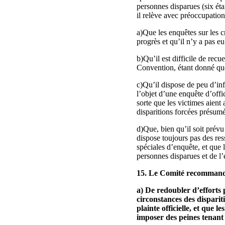
personnes disparues (six éta
il relève avec préoccupation
a)Que les enquêtes sur les 
progrès et qu’il n’y a pas e
b)Qu’il est difficile de recue
Convention, étant donné que 
c)Qu’il dispose de peu d’info
l’objet d’une enquête d’offic
sorte que les victimes aient
disparitions forcées présumé
d)Que, bien qu’il soit prév
dispose toujours pas des re
spéciales d’enquête, et que l
personnes disparues et de l’e
15. Le Comité recommande 
a) De redoubler d’efforts p
circonstances des disparit
plainte officielle, et que 
imposer des peines tenant 