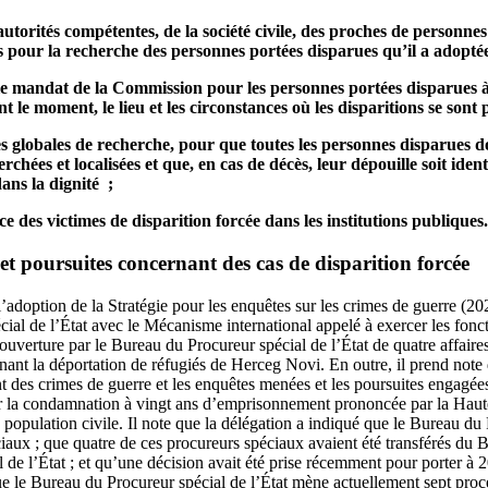
autorités compétentes, de la société civile, des proches de personne
ces pour la recherche des personnes portées disparues qu’il a adopté
le mandat de la Commission pour les personnes portées disparues à 
nt le moment, le lieu et les circonstances où les disparitions se sont
es globales de recherche, pour que toutes les personnes disparues do
rchées et localisées et que, en cas de décès, leur dépouille soit ident
dans la dignité ;
e des victimes de disparition forcée dans les institutions publiques.
et poursuites concernant des cas de disparition forcée
l’adoption de la Stratégie pour les enquêtes sur les crimes de guerre (2
al de l’État avec le Mécanisme international appelé à exercer les fonct
ouverture par le Bureau du Procureur spécial de l’État de quatre affair
rnant la déportation de réfugiés de Herceg Novi. En outre, il prend note d
t des crimes de guerre et les enquêtes menées et les poursuites engagées
 la condamnation à vingt ans d’emprisonnement prononcée par la Hau
 population civile. Il note que la délégation a indiqué que le Bureau du 
iaux ; que quatre de ces procureurs spéciaux avaient été transférés du
 de l’État ; et qu’une décision avait été prise récemment pour porter à
que le Bureau du Procureur spécial de l’État mène actuellement sept pro