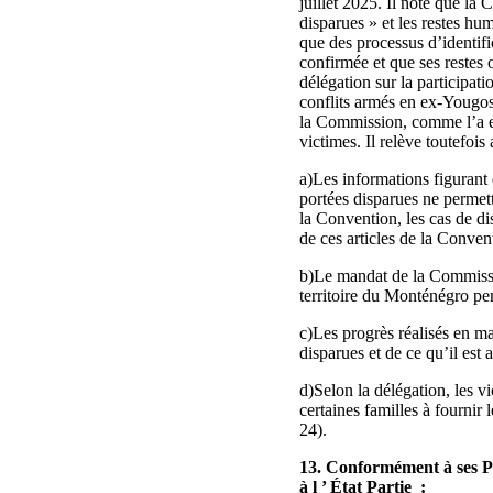
juillet 2025. Il note que la
disparues » et les restes hum
que des processus d’identifi
confirmée et que ses restes 
délégation sur la participa
conflits armés en ex-Yougos
la Commission, comme l’a ex
victimes. Il relève toutefoi
a)Les informations figurant
portées disparues ne permette
la Convention, les cas de dis
de ces articles de la Conven
b)Le mandat de la Commissio
territoire du Monténégro pend
c)Les progrès réalisés en ma
disparues et de ce qu’il est 
d)Selon la délégation, les v
certaines familles à fournir 
24).
13. Conformément à ses P
à l ’ État Partie :