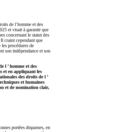
droits de l’homme et des
25 et visait à garantir que
pes concernant le statut des
 Il craint cependant que
e les procédures de
ent son indépendance et son
de l ’ homme et des
s et en appliquant les
ionales des droits de l ’
 techniques et humaines
on et de nomination clair,
sonnes portées disparues, en