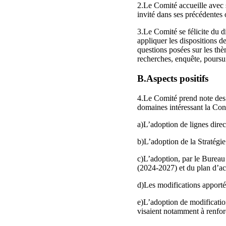
2.Le Comité accueille avec 
invité dans ses précédentes o
3.Le Comité se félicite du di
appliquer les dispositions d
questions posées sur les thè
recherches, enquête, poursui
B.Aspects positifs
4.Le Comité prend note des m
domaines intéressant la Co
a)L’adoption de lignes direc
b)L’adoption de la Stratégie
c)L’adoption, par le Bureau
(2024-2027) et du plan d’ac
d)Les modifications apportée
e)L’adoption de modifications
visaient notamment à renforc