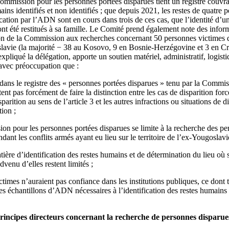
 Commission pour les personnes portées disparues tient un registre couvr
ains identifiés et non identifiés ; que depuis 2021, les restes de quatre 
cation par l’ADN sont en cours dans trois de ces cas, que l’identité d’u
ont été restitués à sa famille. Le Comité prend également note des inform
tion de la Commission aux recherches concernant 50 personnes victimes d
lavie (la majorité − 38 au Kosovo, 9 en Bosnie-Herzégovine et 3 en Croa
pliqué la délégation, apporte un soutien matériel, administratif, logist
s avec préoccupation que :
 dans le registre des « personnes portées disparues » tenu par la Commi
nt pas forcément de faire la distinction entre les cas de disparition forc
parition au sens de l’article 3 et les autres infractions ou situations de d
tion ;
n pour les personnes portées disparues se limite à la recherche des pe
ant les conflits armés ayant eu lieu sur le territoire de l’ex-Yougoslavi
tière d’identification des restes humains et de détermination du lieu où 
advenu d’elles restent limités ;
ictimes n’auraient pas confiance dans les institutions publiques, ce dont
les échantillons d’ADN nécessaires à l’identification des restes humains r
rincipes directeurs concernant la recherche de personnes disparu