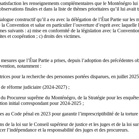
satisfaction les renseignements complémentaires que le Monténégro lui 
bservations finales et dans la liste de thèmes prioritaires qu’il lui avait 
alogue constructif qu’il a eu avec la délégation de l’État Partie sur les 
e la Convention et salue en particulier l’ouverture d’esprit avec laquelle
mes suivants : a) mise en conformité de la législation avec la Convention 
tes et coopération ; c) droits des victimes.
esures que l’État Partie a prises, depuis l’adoption des précédentes ob
nvention, notamment :
trices pour la recherche des personnes portées disparues, en juillet 2025
 de réforme judiciaire (2024-2027) ;
 du Procureur suprême du Monténégro, de la Stratégie pour les enquêtes
tion initial correspondant pour 2024-2025 ;
s au Code pénal en 2023 pour garantir l’imprescriptibilité de la torture 
 de la loi sur le Conseil supérieur de justice et les juges et de la loi sur
er l’indépendance et la responsabilité des juges et des procureurs.