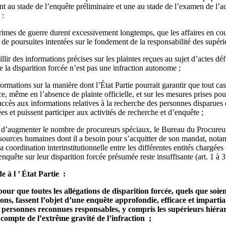
nt au stade de l’enquête préliminaire et une au stade de l’examen de l’ac
 :
crimes de guerre durent excessivement longtemps, que les affaires en co
u de poursuites intentées sur le fondement de la responsabilité des supéri
illir des informations précises sur les plaintes reçues au sujet d’actes défi
la disparition forcée n’est pas une infraction autonome ;
rmations sur la manière dont l’État Partie pourrait garantir que tout cas 
e, même en l’absence de plainte officielle, et sur les mesures prises pour 
 accès aux informations relatives à la recherche des personnes disparues 
es et puissent participer aux activités de recherche et d’enquête ;
u d’augmenter le nombre de procureurs spéciaux, le Bureau du Procureur 
ssources humaines dont il a besoin pour s’acquitter de son mandat, not
a coordination interinstitutionnelle entre les différentes entités chargées
nquête sur leur disparition forcée présumée reste insuffisante (art. 1 à 3
à l ’ État Partie :
our que toutes les allégations de disparition forcée, quels que soient
ions, fassent l’objet d’une enquête approfondie, efficace et imparti
les personnes reconnues responsables, y compris les supérieurs hiéra
compte de l’extrême gravité de l’infraction ;