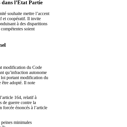
dans l’État Partie
ité souhaite mettre l’accent
et coopératif. Il invite
onduisant à des disparitions
és compétentes soient
nel
tant modification du Code
tant qu’infraction autonome
e loi portant modification du
être adopté. Il note
’article 164, relatif à
es de guerre contre la
n forcée énoncés à l’article
s peines minimales