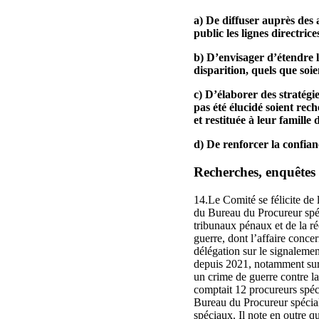
a) De diffuser auprès des 
public les lignes directri
b) D’envisager d’étendre 
disparition, quels que soie
c) D’élaborer des stratégi
pas été élucidé soient reche
et restituée à leur famille 
d) De renforcer la confianc
Recherches, enquêtes 
14.Le Comité se félicite de 
du Bureau du Procureur spéci
tribunaux pénaux et de la ré
guerre, dont l’affaire conce
délégation sur le signalemen
depuis 2021, notamment sur
un crime de guerre contre la
comptait 12 procureurs spéc
Bureau du Procureur spécial
spéciaux. Il note en outre 