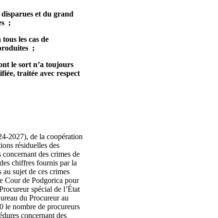
s disparues et du grand
es ;
tous les cas de
 produites ;
nt le sort n’a toujours
ifiée, traitée avec respect
024-2027), de la coopération
ions résiduelles des
es concernant des crimes de
es chiffres fournis par la
 au sujet de ces crimes
te Cour de Podgorica pour
Procureur spécial de l’État
 Bureau du Procureur au
 20 le nombre de procureurs
cédures concernant des