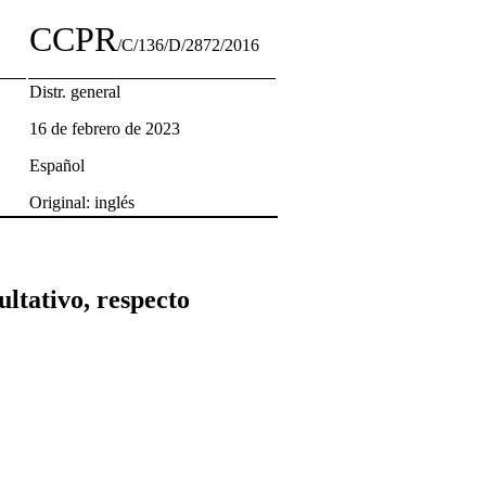
CCPR
/C/136/D/2872/2016
Distr. general
16 de febrero de 2023
Español
Original: inglés
ltativo, respecto