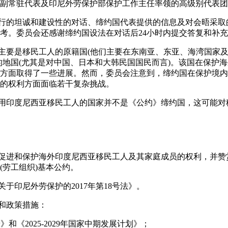
副常驻代表及印尼外劳保护部保护工作主任率领的高级别代表团
举行的坦诚和建设性的对话、缔约国代表提供的信息及对会晤采
考。委员会还感谢缔约国设法在对话后24小时内提交答复和补
国主要是移民工人的原籍国(他们主要在东南亚、东亚、海湾国家
的地国(尤其是对中国、日本和大韩民国国民而言)。该国在保护
方面取得了一些进展。然而，委员会注意到，缔约国在保护境内
的权利方面面临若干复杂挑战。
雇用印度尼西亚移民工人的国家并不是《公约》缔约国，这可能
力促进和保护海外印度尼西亚移民工人及其家庭成员的权利，并
(劳工组织)基本公约。
关于印尼外劳保护的2017年第18号法》。
制和政策措施：
景》和《2025-2029年国家中期发展计划》；