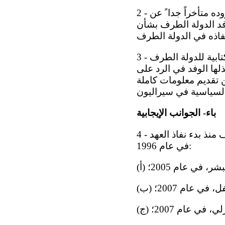
2 - ترحب اللجنة بتقديم سيراليون تقريرها الأولي وبالمعلومات التي تضمنها، رغم وروده متأخراً جدا ً عن
فد الدولة الطرف بشأن
بذلها الوفد في الرد على
ن تقديم معلومات كاملة
باء- الجوانب الإيجابية
4 - ترحب اللجنة بالإجراءات التشريعية والمؤسسية التالية التي اتخذتها الدولة الطرف منذ بدء نفاذ العهد
في عام 1996:
شر، في عام 2005؛
 في عام 2007؛
ي، في عام 2007؛