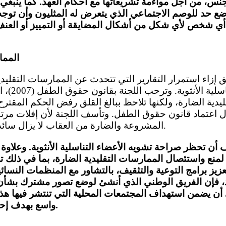
س، من أجل مواءمة تشريعاتها مع أحكام العهد. كما ينبغي 
لوضع حد للوصم الاجتماعي الذي يتعرض له المثليون وأن توجه
 أي شخص لأي شكل من أشكال المضايقة أو التمييز أو الع
المما
تشويه الأعض
يدية الضارة، ولكنها تلاحظ ببالغ القلق رفض الحكم المقترح
خلال اعتماد قانون حقوق الطفل. وتأسف اللجنة لأن إفلات مر
المشروعة والضارة من العقاب لا يزال سائدا ً (المواد 2 و3 و7 و26).
 أن تحظر صراحة تشويه الأعضاء التناسلية الأنثوية. وعلاوة 
لمنع واستئصال الممارسات التقليدية الضارة، بما في ذلك تش
زيز برامج التوعية والتثقيف، بالتشاور مع المنظمات النسائية
، فإن الفريق الوطني الذي أنشئ لوضع تصور مشترك بشأن 
بغي أن يضمن استهداف المجتمعات المحلية التي تنتشر فيها 
واسع بهدف إحداث تغيير في العقليات.