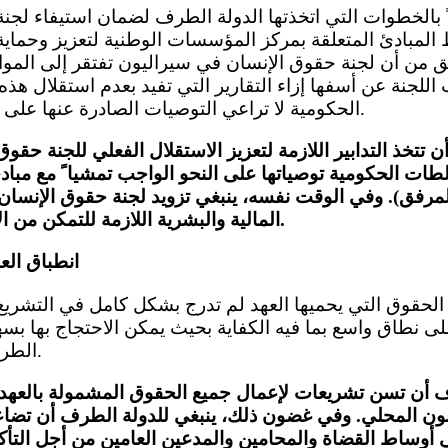
لمبادئ المتعلقة بمركز المؤسسات الوطنية لتعزيز وحماية
 من أن لجنة حقوق الإنسان في سيراليون تفتقر إلى الموارد ا
 اللجنة عن أسفها إزاء التقارير التي تفيد بعدم استقلال هذ
الحكومية لا تراعي التوصيات الصادرة عنها على النحو الكافي (المادة 2).
 تتخذ التدابير اللازمة لتعزيز الاستقلال الفعلي للجنة حقو
ات الحكومية توصياتها على النحو الواجب تمشيا ً مع مباد
امة 48/134، المرفق). وفي الوقت نفسه، ينبغي تزويد لجنة حقوق الإن
المالية والبشرية اللازمة للتمكن من الاضطلاع بولايتها بفعالية.
انطباق الع
لى نطاق واسع بما فيه الكفاية بحيث يمكن الاحتجاج بها بسه
الطرف وسلطاتها (المادة 2).
ف أن تسن تشريعات لإعمال جميع الحقوق المشمولة بالعهد ا
نون المحلي. وفي غضون ذلك، ينبغي للدولة الطرف أن تضاع
ي أوساط القضاة والمحامين والمدعين العامين من أجل التأك