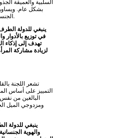
السلبية والعميقة الجذو
بشكل عام. ويساور ا
الجنسية ونقلها بالنسبة إلى الأطفال الذين يولدون خارج الدولة الطرف (المواد 2 و3 و26).
ينبغي للدولة الطرف
في توزيع بالأدوار و
تهدف إلى إذكاء ا‬
لزيادة مشاركة المرأ
التمييز على أساس الميل
البالغين من نفس 
ومزدوجي الميل الجن
ينبغي للدولة ال
والهوية الجنساني