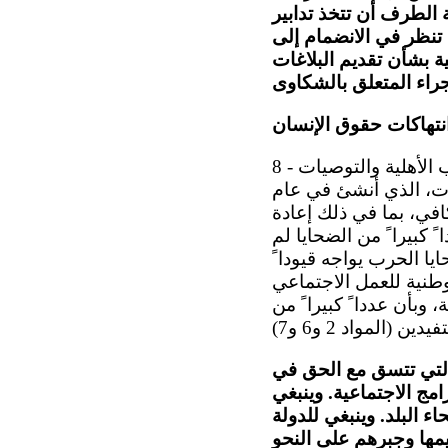
 الطرف أن تتخذ تدابير
 تنظر في الانضمام إلى
ة بشأن تقديم البلاغات
نتهاكات حقوق الإنسان
8 - بالنظر إلى خطورة ونطاق انتهاكات حقوق الإنسان التي ارتكبت خلال الحرب الأهلية والتوصيات
ات، الذي أنشئ في عام
افي، بما في ذلك إعادة
 كبيرا ً من الضحايا لم
يا الحرب يواجه قيودا ً
لوطنية للعمل الاجتماعي
بأن عددا ً كبيرا ً من
التي تتسق مع الحق في
امج الاجتماعية. وينبغي
اء البلد. وينبغي للدولة
مها وجبرهم على النحو