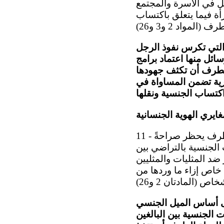
جل في الأسرة والمجتمع
رأة فيما يتعلق باكتساب
التي تكرس نفوذ الرجل
ائل منها اعتماد برامج
 الطرف أن تكثف جهودها
ورية تضمن المساواة في
ايري الهوية الجنسانية
11 - تشعر اللجنة بالقلق من عدم وجود أي حكم دستوري أو قانوني في الدولة الطرف يحظر صراحةً
 الجنسية بالتراضي بين
ضد المثليات والمثليين
 خاص إزاء ما وردها من
لى أساس الميل الجنسي
 الجنسية بين البالغين