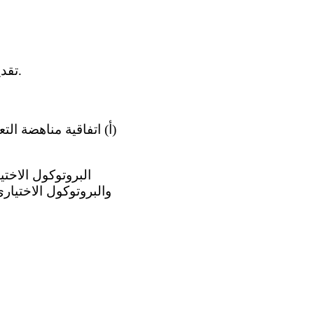
(و) تقديم الرعاية الصحية المجانية للأمهات المرضعات والأطفال الصغار، في عام 2010.
‫ (أ) اتفاقية مناهضة ال
والبروتوكول الاختيار