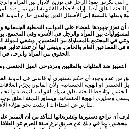
ر التي تكرس نفوذ الرجل في توزيع الأدوار بين المرأة والر
للجنة القلق أيضا ً إزاء الأحكام القانونية التي تميز ضد الم
 أن تعزز جهودها للقضاء على القوالب النمطية الجنسانية و
المسؤوليات بين المرأة والرجل في الأسرة وفي المجتمع، بوس
لوعي في المجتمع بالمساواة بين الجنسين.  وينبغي للدولة
ة في القطاعين العام والخاص. وينبغي لها أن تتخذ تدابير ف
الحقوق بين المرأة والرجل في اكتساب الجنسية ونقلها.
التمييز ضد المثليات والمثليين ومزدوجي الميل الجنسي ومغ
 الجنسي أو الهوية الجنسانية، ولأن القانون يجرّم العلاقات
الجنس. وتلاحظ اللجنة بقلق سواد القوالب النمطية والتحيز 
سي ومغايري الهوية الجنسانية. ويساور اللجنة القلق بوجه
تقارير عن اعتداءات ارتكبت بحق هؤلاء الأشخاص (المادتان 2 و26).
طرف أن تراجع دستورها وتشريعاتها للتأكد من أن التمييز ع
ة محظور، بما في ذلك عن طريق نزع صفة الجرم عن العلاقات