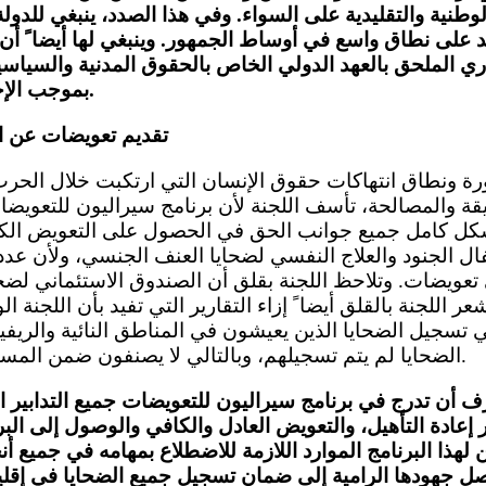
طنية والتقليدية على السواء. وفي هذا الصدد، ينبغي للدولة
د على نطاق واسع في أوساط الجمهور. وينبغي لها أيضا ً أن
اري الملحق بالعهد الدولي الخاص بالحقوق المدنية والسياسي
بموجب الإجراء المتعلق بالشكاوى.
تقديم تعويضات عن ا
قة والمصالحة، تأسف اللجنة لأن برنامج سيراليون للتعويض
ن بشكل كامل جميع جوانب الحق في الحصول على التعويض الك
ال الجنود والعلاج النفسي لضحايا العنف الجنسي، ولأن عددا ً
ي تعويضات. وتلاحظ اللجنة بقلق أن الصندوق الاستئماني لضحا
 اللجنة بالقلق أيضا ً إزاء التقارير التي تفيد بأن اللجنة ا
سجيل الضحايا الذين يعيشون في المناطق النائية والريفية، و
الضحايا لم يتم تسجيلهم، وبالتالي لا يصنفون ضمن المستفيدين (المواد 2 و6 و7).
رف أن تدرج في برنامج سيراليون للتعويضات جميع التدابير 
ر إعادة التأهيل، والتعويض العادل والكافي والوصول إلى البر
ن لهذا البرنامج الموارد اللازمة للاضطلاع بمهامه في جميع أنح
ل جهودها الرامية إلى ضمان تسجيل جميع الضحايا في إقلي