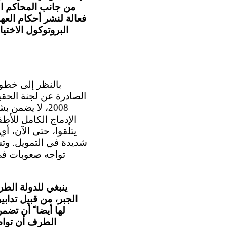
من جانب المحاكم الو
فعالة لنشر أحكام العه
البروتوكول الاختي
الصادرة عن لجنة الحقي
2008، لا يضم
الإدماج الكامل للأطف
يتلقوا، حتى الآن، أ
شديدة في التمويل. وتشعر
تواجه صعوبات في ت
ينبغي للدولة الط
الجبر، من قبيل تدابي
لها أيضا ً أن تضم
الطرف أن تواص