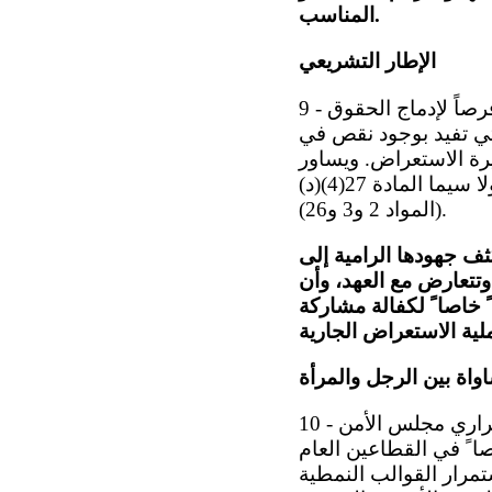
المناسب.
الإطار التشريعي
9 - ترحب اللجنة بعملية الاستعراض الدستوري الجارية، التي ستتيح للدولة الطرف فرصاً لإدماج الحقوق
لتي تفيد بوجود نقص في
رة الاستعراض. ويساور
اللجنة القلق بشكل خاص إزاء الأحكام التي تميز ضد المرأة في الدستور الحالي، ولا سيما المادة 27(4)(د)
(المواد 2 و3 و26).
ثف جهودها الرامية إلى
وتتعارض مع العهد، وأن
 خاصا ً لكفالة مشاركة
واة بين الرجل والمرأة
10 - بينما ترحب اللجنة باعتماد خطة العمل الوطنية من أجل التنفيذ الكامل لقراري مجلس الأمن
لا ً ناقصا ً في القطاعين العام
تمرار القوالب النمطية