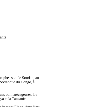
ants
itrophes sont le Soudan, au
émocratique du Congo, à
ques ou marécageuses. Le
ya et la Tanzanie.
 le mont Elgon, dans l’est,