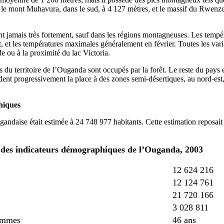
 le mont Muhavura, dans le sud, à 4 127 mètres, et le massif du Rwenzor
nt jamais très fortement, sauf dans les régions montagneuses. Les tempé
oût, et les températures maximales généralement en février. Toutes les var
de ou à la proximité du lac Victoria.
s du territoire de l’Ouganda sont occupés par la forêt. Le reste du pays
èdent progressivement la place à des zones semi-désertiques, au nord-est
hiques
gandaise était estimée à 24 748 977 habitants. Cette estimation reposait
s des indicateurs démographiques de l’Ouganda, 2003
12 624 216
12 124 761
21 720 166
3 028 811
femmes
46 ans