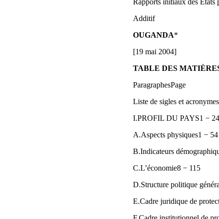
Rapports initiaux des États 
Additif
OUGANDA
*
[19 mai 2004]
TABLE DES MATIÈRE
ParagraphesPage
Liste de sigles et acronyme
I.PROFIL DU PAYS1 − 2
A.Aspects physiques1 − 54
B.Indicateurs démographiq
C.L’économie8 − 115
D.Structure politique génér
E.Cadre juridique de protect
F.Cadre institutionnel de pr