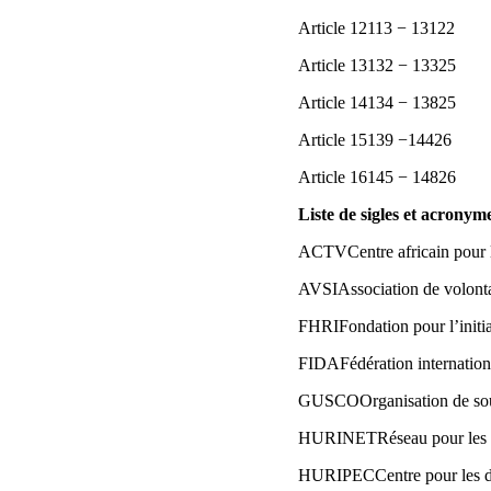
Article 12113 − 13122
Article 13132 − 13325
Article 14134 − 13825
Article 15139 −14426
Article 16145 − 14826
Liste de sigles et acronym
ACTVCentre africain pour le 
AVSIAssociation de volontai
FHRIFondation pour l’initia
FIDAFédération internation
GUSCOOrganisation de sout
HURINETRéseau pour les d
HURIPECCentre pour les dro