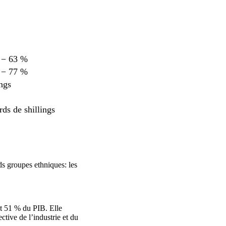
s − 63 %
s − 77 %
ngs
rds de shillings
s groupes ethniques: les
t 51 % du PIB. Elle
tive de l’industrie et du