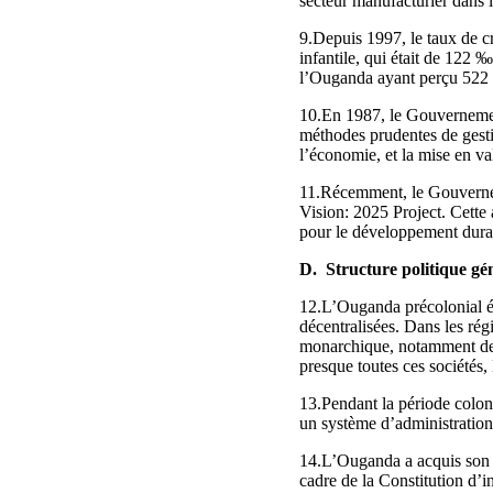
secteur manufacturier dans 
9.Depuis 1997, le taux de cr
infantile, qui était de 122 
l’Ouganda ayant perçu 522 m
10.En 1987, le Gouverneme
méthodes prudentes de gestio
l’économie, et la mise en v
11.Récemment, le Gouvernem
Vision: 2025 Project. Cette 
pour le développement dura
D. Structure politique gé
12.L’Ouganda précolonial éta
décentralisées. Dans les rég
monarchique, notamment des 
presque toutes ces sociétés, 
13.Pendant la période coloni
un système d’administration 
14.L’Ouganda a acquis son i
cadre de la Constitution d’