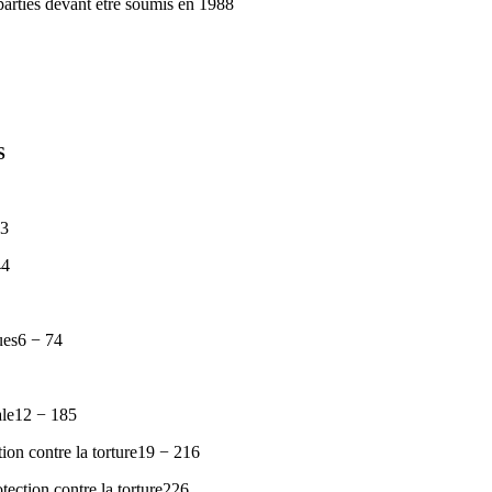
parties devant être soumis en 1988
S
s3
44
ues6 − 74
ale12 − 185
ion contre la torture19 − 216
otection contre la torture226