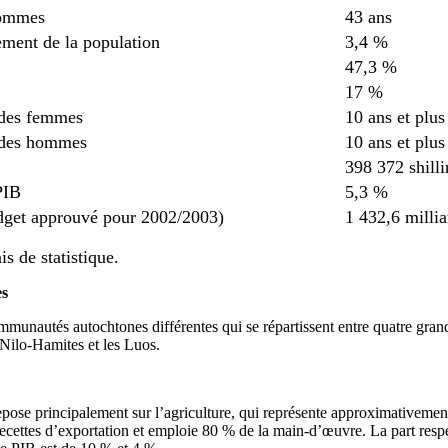
hommes
43 ans
ement de la population
3,4 %
47,3 %
17 %
 des femmes
10 ans et plu
n des hommes
10 ans et plu
398 372 shilli
PIB
5,3 %
dget approuvé pour 2002/2003)
1 432,6 millia
s de statistique.
s
nautés autochtones différentes qui se répartissent entre quatre grand
 Nilo-Hamites et les Luos.
ose principalement sur l’agriculture, qui représente approximativemen
cettes d’exportation et emploie 80 % de la main-d’œuvre. La part respec