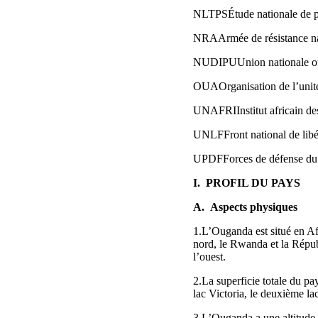
NLTPSÉtude nationale de pr
NRAArmée de résistance na
NUDIPUUnion nationale ou
OUAOrganisation de l’unité
UNAFRIInstitut africain des
UNLFFront national de libé
UPDFForces de défense du
I. PROFIL DU PAYS
A. Aspects physiques
1.L’Ouganda est situé en Afr
nord, le Rwanda et la Répub
l’ouest.
2.La superficie totale du 
lac Victoria, le deuxième la
3.L’Ouganda a une altitude 