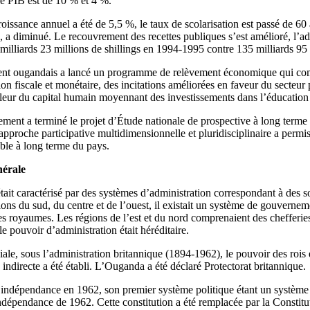
le PIB est de 10 % et 4 %.
oissance annuel a été de 5,5 %, le taux de scolarisation est passé de 60 
‰, a diminué. Le recouvrement des recettes publiques s’est amélioré, l’ad
illiards 23 millions de shillings en 1994-1995 contre 135 milliards 95
nt ougandais a lancé un programme de relèvement économique qui com
n fiscale et monétaire, des incitations améliorées en faveur du secteur pr
aleur du capital humain moyennant des investissements dans l’éducation e
ent a terminé le projet d’Étude nationale de prospective à long term
approche participative multidimensionnelle et pluridisciplinaire a permi
ble à long terme du pays.
nérale
it caractérisé par des systèmes d’administration correspondant à des so
ions du sud, du centre et de l’ouest, il existait un système de gouvernem
royaumes. Les régions de l’est et du nord comprenaient des chefferies
le pouvoir d’administration était héréditaire.
ale, sous l’administration britannique (1894-1962), le pouvoir des rois et
indirecte a été établi. L’Ouganda a été déclaré Protectorat britannique.
ndépendance en 1962, son premier système politique étant un système m
indépendance de 1962. Cette constitution a été remplacée par la Constitu