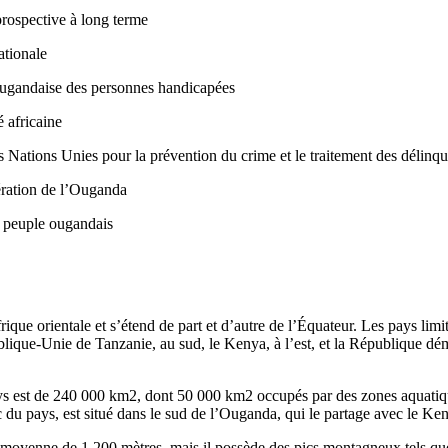
ospective à long terme
tionale
gandaise des personnes handicapées
 africaine
 Nations Unies pour la prévention du crime et le traitement des délinqu
ration de l’Ouganda
 peuple ougandais
ique orientale et s’étend de part et d’autre de l’Équateur. Les pays lim
lique-Unie de Tanzanie, au sud, le Kenya, à l’est, et la République d
pays est de 240 000 km2, dont 50 000 km2 occupés par des zones aquati
c du pays, est situé dans le sud de l’Ouganda, qui le partage avec le Ken
moyenne de 1 200 mètres, mais il possède des pics montagneux tels que