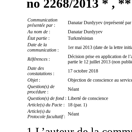
no 2268/2013 * , **
Communication
Danatar Durdyyev (représenté par
présentée par
:
Au nom de
:
Danatar Durdyyev
État partie
:
Turkménistan
Date de la
1er mai 2013 (date de la lettre initi
communication
:
Décision prise en application de l
Références
:
partie le 12 juillet 2013 (non pub
Date des
17 octobre 2018
constatations
:
Objet
:
Objection de conscience au service 
Question(s) de
Néant
procédure
:
Question(s) de fond
:
Liberté de conscience
Article(s) du Pacte
:
18 (par. 1)
Article(s) du
Néant
Protocole facultatif
:
1.L’auteur de la comm