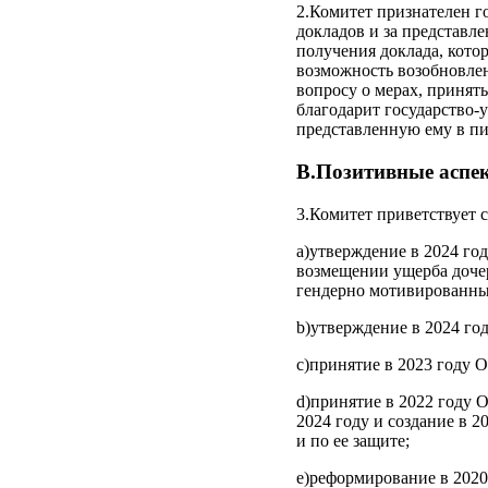
2.Комитет признателен г
докладов и за представле
получения доклада, кото
возможность возобновлен
вопросу о мерах, принят
благодарит государство-
представленную ему в п
B.Позитивные аспе
3.Комитет приветствует 
a)утверждение в 2024 го
возмещении ущерба дочер
гендерно мотивированны
b)утверждение в 2024 го
c)принятие в 2023 году 
d)принятие в 2022 году О
2024 году и создание в
и по ее защите;
e)реформирование в 2020