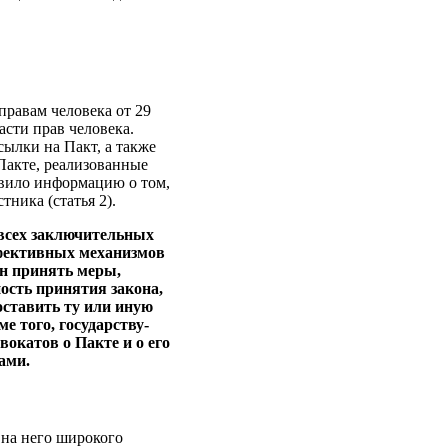
правам человека от 29
асти прав человека.
ылки на Пакт, а также
акте, реализованные
тавило информацию о том,
ника (статья 2).
 всех заключительных
ффективных механизмов
ен принять меры,
ость принятия закона,
оставить ту или иную
е того, государству-
окатов о Пакте и о его
ами.
 на него широкого