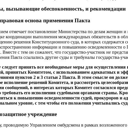
ы, вызывающие обеспокоенность, и рекомендации
 правовая основа применения Пакта
нием отмечает постановление Министерства по делам женщин и 
ядке координации выполнения международных обязательств в обл
дению решения Конституционного суда, в которых содержатся сс
аспространению информации и повышению осведомленности о П
. Вместе с тем он сожалеет, что государство-участник не предс
ения Пакта ссылались другие суды и трибуналы государства-участ
у следует принять все необходимые меры для осуществления
ий, принятых Комитетом, с использованием адекватных и э
ениями пунктов 2 и 3 статьи 2 Пакта. В этом смысле он долж
 исполнение решений Комитета, и рассмотреть целесообразн
и сообщений, в интересах которых Комитет согласился пред
 требовать его исполнения судебными органами страны. Кром
миться к повышению осведомленности судей, прокуроров и адв
альном уровне, с тем чтобы его положения учитывались суд
озащитное учреждение
у, проводимую Управлением омбудсмена в рамках возложенного