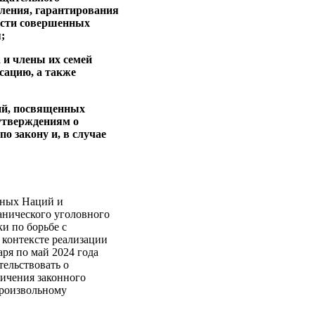
пления, гарантирования
ести совершенных
;
 и члены их семей
сацию, а также
тий, посвященных
утверждениям о
о закону и, в случае
нных Наций и
анического уголовного
ки по борьбе с
контексте реализации
аря по май 2024 года
тельствовать о
ничения законного
произвольному