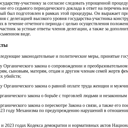
осударству-участнику за согласие следовать упрощенной процед
ние его седьмого периодического доклада в ответ на перечень в
рый был подготовлен в рамках этой процедуры. Он выражает при
ия с делегацией высокого уровня государства-участника констр
ых в течение отчетного периода с целью осуществления положен
участник за устные ответы членов делегации, а также за допол
исьменном виде.
кты
следующие законодательные и политические меры, принятые гос
ду Органического закона о сопровождении и преобразовательно
ям, сыновьям, матерям, отцам и другим членам семей жертв фе
х убийств;
ду Органического закона о равной оплате труда женщин и мужчи
Органического закона о борьбе с торговлей людьми и незаконным
рганического закона о пересмотре Закона о связи, а также его п
 2023 году Механизма по предупреждению нарушений в отношени
 и 2023 годах Кодекса демократии и нормативных актов Национ