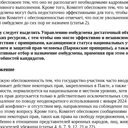
 обеспокоен тем, что оно не располагает необходимыми кадров
тивного выполнения. Кроме того, Комитет обеспокоен тем, что 
удсмена могут быть недостаточно эффективными для того, чтобы
язи Комитет с обеспокоенностью отмечает, что после увольнения
мбудсмен до сих пор не назначен (статья 2).
ку следует выделить Управлению омбудсмена достаточный об
их ресурсов, с тем чтобы оно могло эффективно и независи
етствии с принципами, касающимися статуса национальных у
ем и защитой прав человека (Парижские принципы), а такж
ативные отбор и назначение омбудсмена, применяя при этом
собностей кандидатов.
жение
окую обеспокоенность тем, что государство-участник часто вво
ивает действие некоторых прав, закрепленных в Пакте, а также 
мости, нормализуется на национальном и местном уровнях, хотя
х прав допускается только в действительно исключительных с
жаление по поводу неоднократного использования с января 2024
й конфликт» и отсутствия мер, направленных на соблюдение п
о этому вопросу. Кроме того, Комитет обеспокоен сообщениями 
ии некоторых прав, таких как права на свободу передвижения, 
обенно в отношении представителей коренных народов, лиц, жив
сителей убежища (статьи 4, 6, 7, 9, 12, 21 и 22).