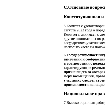
C.Основные вопрос
Конституционная и
5.Комитет с удовлетворе
августа 2023 года о пор
Комитет принимает к све
другие инициативы по р
государством-участником
насколько часто на полож
6.
Государству-участник
замечаний и соображен
в соответствии с полож
гарантирующие реальное
признающего за авторам
меру возмещения, право
участнику следует стре
применимости на национ
Национальное прав
7.Высоко оценивая работ