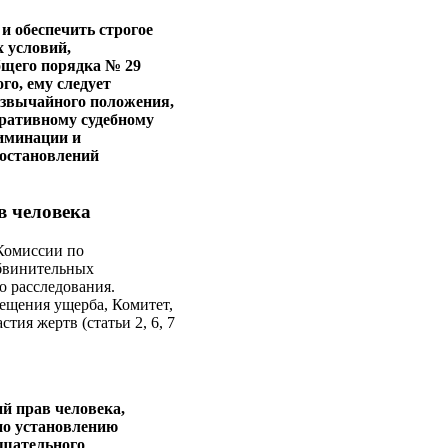
и обеспечить строгое
х условий,
бщего порядка № 29
го, ему следует
езвычайного положения,
ративному судебному
иминации и
постановлений
в человека
 Комиссии по
обвинительных
о расследования.
ещения ущерба, Комитет,
тия жертв (статьи 2, 6, 7
й прав человека,
по установлению
тщательного