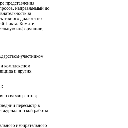
уре представления
опросов, направляемый до
знательность за
уктивного диалога по
ий Пакта. Комитет
нительную информацию,
ударством-участником:
м и комплексном
мицида и других
н;
 ввозом мигрантов;
оследний пересмотр в
и журналистской работы
ального избирательного