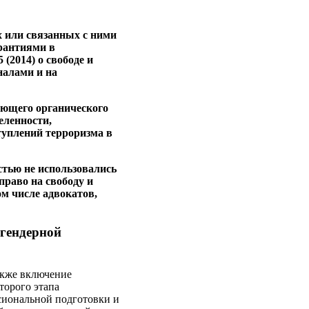
х или связанных с ними
арантиями в
(2014) о свободе и
налами и на
лющего органического
еленности,
ступлений терроризма в
стью не использовались
право на свободу и
м числе адвокатов,
 гендерной
акже включение
торого этапа
сиональной подготовки и