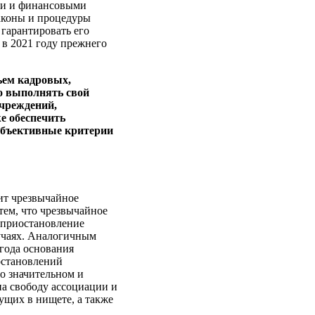
ыми и финансовыми
законы и процедуры
 гарантировать его
 в 2021 году прежнего
ъем кадровых,
мо выполнять свой
чреждений,
е обеспечить
 объективные критерии
дит чрезвычайное
тем, что чрезвычайное
 приостановление
лучаях. Аналогичным
 года основания
остановлений
о значительном и
на свободу ассоциации и
ущих в нищете, а также