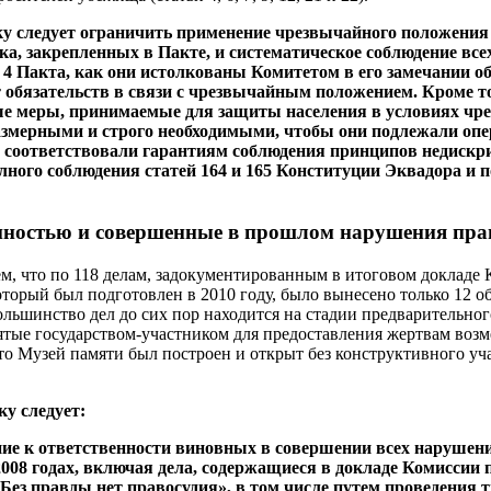
ку следует ограничить применение чрезвычайного положения 
ка, закрепленных в Пакте, и систематическое соблюдение все
 4 Пакта, как они истолкованы Комитетом в его замечании о
от обязательств в связи с чрезвычайным положением. Кроме то
ые меры, принимаемые для защиты населения в условиях чр
змерными и строго необходимыми, чтобы они подлежали опе
и соответствовали гарантиям соблюдения принципов недискр
лного соблюдения статей 164 и 165 Конституции Эквадора и 
анностью и совершенные в прошлом нарушения пра
ем, что по 118 делам, задокументированным в итоговом докладе
торый был подготовлен в 2010 году, было вынесено только 12 
ольшинство дел до сих пор находится на стадии предварительног
тые государством-участником для предоставления жертвам возм
что Музей памяти был построен и открыт без конструктивного учас
ку следует:
ние к ответственности виновных в совершении всех нарушени
008 годах, включая дела, содержащиеся в докладе Комиссии 
Без правды нет правосудия», в том числе путем проведения 