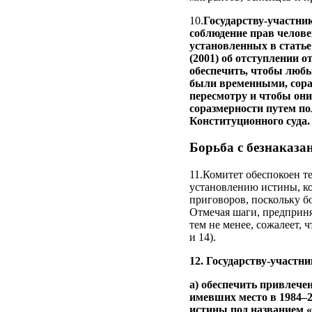
10.
Государству-участни
соблюдение прав челове
установленных в статье
(2001) об отступлении 
обеспечить, чтобы люб
были временными, сора
пересмотру и чтобы он
соразмерности путем по
Конституционного суда.
Борьба с безнаказ
11.Комитет обеспокоен т
установлению истины, ко
приговоров, поскольку б
Отмечая шаги, предприня
тем не менее, сожалеет, 
и 14).
12. Государству-участни
a) обеспечить привлече
имевших место в 1984–2
истины под названием «