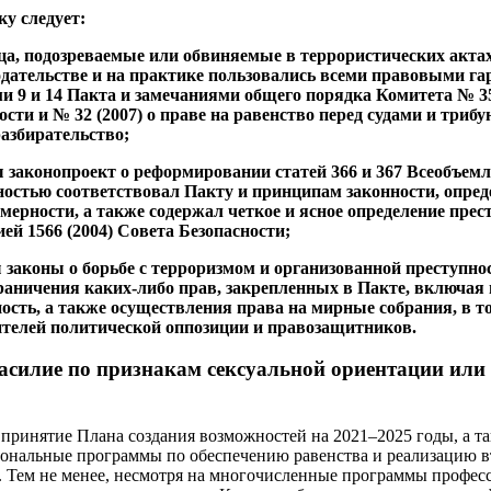
ку следует:
ица, подозреваемые или обвиняемые в террористических акта
одательстве и на практике пользовались всеми правовыми г
ми 9 и 14 Пакта и замечаниями общего порядка Комитета № 35 
сти и № 32 (2007) о праве на равенство перед судами и трибу
разбирательство;
ы законопроект о реформировании статей 366 и 367 Всеобъем
ностью соответствовал Пакту и принципам законности, опред
змерности, а также содержал четкое и ясное определение пре
ей 1566 (2004) Совета Безопасности;
ы законы о борьбе с терроризмом и организованной преступно
раничения каких-либо прав, закрепленных в Пакте, включая 
сть, а также осуществления права на мирные собрания, в то
ителей политической оппозиции и правозащитников.
силие по признакам сексуальной ориентации или
 принятие Плана создания возможностей на 2021–2025 годы, а т
ональные программы по обеспечению равенства и реализацию в
. Тем не менее, несмотря на многочисленные программы профес