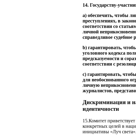
14. Государству-участни
a) обеспечить, чтобы л
преступлениях, в закон
соответствии со статья
личной неприкосновенно
справедливое судебное 
b) гарантировать, чтоб
уголовного кодекса пол
предсказуемости и сора
соответствии с резолюци
c) гарантировать, чтоб
для необоснованного ог
личную неприкосновенно
журналистов, представ
Дискриминация и на
идентичности
15.Комитет приветствует
конкретных целей в наци
инициативы «Луч света»