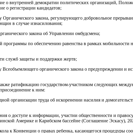
ние о внутренней демократии политических организаций, Полож
ие о регистрации кандидатов;
ду Органического закона, регулирующего добровольное прерыва
енщин в случае изнасилования;
Органического закона об Управлении омбудсмена;
й программы по обеспечению равенства в рамках мобильности н
Сети служб защиты и поддержки жертв;
ду Всеобъемлющего органического закона о предупреждении и и
 также ратификацию государством-участником следующих между
 присоединение к ним:
ой организации труда об искоренении насилия и домогательств 
ния о доступе к информации, участии общественности и правос
нской Америке и Карибском бассейне (Соглашение Эскаcу), 202
кола к Конвенции о правах ребенка, касающегося процедуры соо