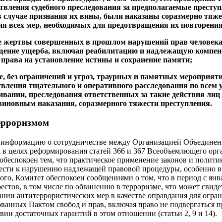
твления судебного преследования за предполагаемые престу
в случае признания их вины, были наказаны соразмерно тяж
ия всех мер, необходимых для предотвращения их повторения
все жертвы совершенных в прошлом нарушений прав человека
щение ущерба, включая реабилитацию и надлежащую компен
 права на установление истины и сохранение памяти;
ие, без ограничений и угроз, траурных и памятных мероприя
вления тщательного и оперативного расследования по всем 
ивании, преследования ответственных за такие действия лиц п
виновным наказания, соразмерного тяжести преступления.
терроризмом
т информацию о сотрудничестве между Организацией Объедине
 в целях реформирования статей 366 и 367 Всеобъемлющего орг
 обеспокоен тем, что практическое применение законов и полити
ести к нарушению надлежащей правовой процедуры, особенно в 
ого, Комитет обеспокоен сообщениями о том, что в период с янв
естов, в том числе по обвинению в терроризме, что может свиде
нии антитеррористических мер в качестве оправдания для огра
ванных Пактом свобод и прав, включая право не подвергаться 
вии достаточных гарантий в этом отношении (статьи 2, 9 и 14).