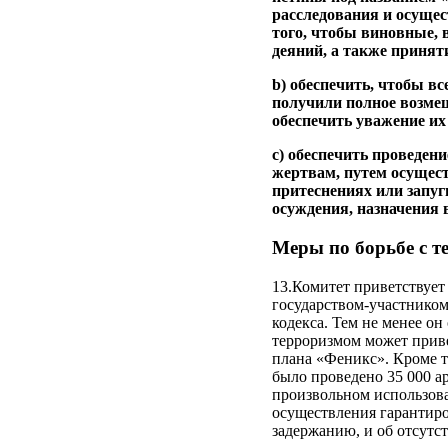
расследования и осущес
того, чтобы виновные, 
деяний, а также принят
b) обеспечить, чтобы 
получили полное возме
обеспечить уважение их
c) обеспечить проведен
жертвам, путем осущест
притеснениях или запуг
осуждения, назначения 
Меры по борьбе с 
13.Комитет приветствуе
государством-участником
кодекса. Тем не менее он
терроризмом может прив
плана «Феникс». Кроме т
было проведено 35 000 ар
произвольном использова
осуществления гарантиро
задержанию, и об отсутст