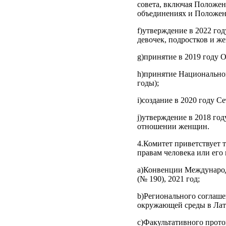
совета, включая Положе
объединениях и Положен
f)утверждение в 2022 го
девочек, подростков и ж
g)принятие в 2019 году 
h)принятие Национально
годы);
i)создание в 2020 году 
j)утверждение в 2018 го
отношении женщин.
4.Комитет приветствует
правам человека или его
a)Конвенции Международн
(№ 190), 2021 год;
b)Регионального соглаше
окружающей среды в Лати
c)Факультативного прото