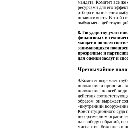
мандата, Комитет все же
ресурсами для его эффек
отбора и назначения омб
независимость. В этой св
омбудсмена действующий о
8. Государству-участни
финансовых и техническ
мандат в полном соотв
занимающихся поощрени
прозрачные и партисип
для оценки заслуг и спо
Чрезвычайное поло
9.Комитет выражает глуб
положение и приостанавл
положение, по всей види
действия соответствующи
образом, он выражает со
«внутренний вооруженны
Конституционного суда п
несоразмерном ограничен
на свободу собраний, ос
мигрантов, беженцев и про