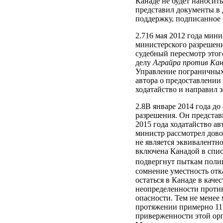
Канаде не будет наносит
представил документы в 
поддержку, подписанное
2.716 мая 2012 года мин
министерского разрешени
судебный пересмотр этого
делу
Аграйра против Кан
Управление пограничных 
автора о предоставлении
ходатайство и направил з
2.8В январе 2014 года д
разрешения. Он представ
2015 года ходатайство а
министр рассмотрел дово
не является эквивалентно
включена Канадой в спис
подвергнут пыткам поли
сомнение уместность отк
остаться в Канаде в каче
неопределенности против
опасности. Тем не менее
протяжении примерно 11 л
приверженности этой орг