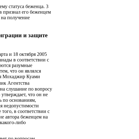
ему статуса беженца. 3
в признал его беженцем
е на получение
миграции и защите
рта и 18 октября 2005
нады в соответствии с
еются разумные
тем, что он являлся
ия Мохаджир Куами
ик Агентства
 на слушание по вопросу
утверждает, что он не
ь по основаниям,
ля недопустимости
того, в соответствии с
ие автора беженцем на
 какого-либо
овет по вопросам