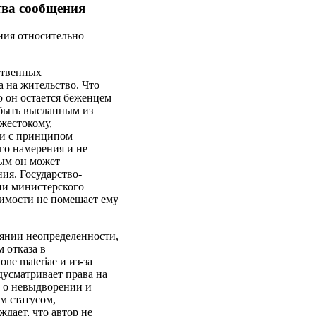
тва сообщения
ания относительно
ственных
а на жительство. Что
то он остается беженцем
 быть высланным из
 жестокому,
ии с принципом
го намерения и не
рым он может
ия. Государство-
нии министерского
тимости не помешает ему
тоянии неопределенности,
 отказа в
ne materiae и из-за
дусматривает права на
 о невыдворении и
м статусом,
дает, что автор не