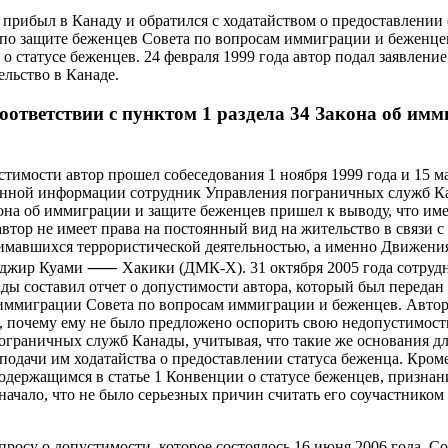
р прибыл в Канаду и обратился с ходатайством о предоставлении 
 по защите беженцев Совета по вопросам иммиграции и беженце
о статусе беженцев. 24 февраля 1999 года автор подал заявлени
ельство в Канаде.
соответствии с пунктом 1 раздела 34 Закона об им
тимости автор прошел собеседования 1 ноября 1999 года и 15 ма
ченной информации сотрудник Управления пограничных служб Ка
кона об иммиграции и защите беженцев пришел к выводу, что им
автор не имеет права на постоянный вид на жительство в связи с 
нимавшихся террористической деятельностью, а именно Движен
жир Куами ⸺ Хакики (ДМК-Х). 31 октября 2005 года сотрудн
ы составил отчет о допустимости автора, который был передан
иммиграции Совета по вопросам иммиграции и беженцев. Автор 
, почему ему не было предложено оспорить свою недопустимост
граничных служб Канады, учитывая, что такие же основания д
одачи им ходатайства о предоставлении статуса беженца. Кроме 
одержащимся в статье 1 Конвенции о статусе беженцев, признан
ачало, что не было серьезных причин считать его соучастником
просу о допустимости, которое состоялось 16 июня 2006 года, С