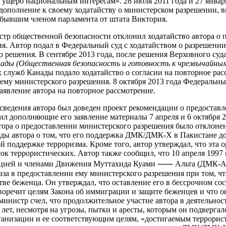
ь ущерб национальным интересам». 28 июля 2011 года и 27 января
дополнение к своему ходатайству о министерском разрешении, 
 бывшим членом парламента от штата Виктория.
истр общественной безопасности отклонил ходатайство автора о 
я. Автор подал в Федеральный суд с ходатайством о разрешени
 решения. В сентябре 2013 года, после решения Верховного суда
ады (Общественная безопасность и готовность к чрезвычайны
служб Канады подало ходатайство о согласии на повторное рас
 ему министерского разрешения. 8 октября 2013 года Федеральны
аявление автора на повторное рассмотрение.
о сведения автора был доведен проект рекомендации о предостав
ил дополняющие его заявление материалы 7 апреля и 6 октября 2
втора о предоставлении министерского разрешения было отклоне
ды автора о том, что его поддержка ДМК/ДМК-Х в Пакистане до
й поддержке терроризма. Кроме того, автор утверждал, что эта 
ок террористических. Автор также сообщил, что 10 апреля 1997 
цией и членами Движения Муттахида Куами ⸺ Альта (ДМК-А).
аза в предоставлении ему министерского разрешения при том, ч
стве беженца. Он утверждал, что оставление его в бессрочном со
оречит целям Закона об иммиграции и защите беженцев и что он
 министр счел, что продолжительное участие автора в деятель
ет, несмотря на угрозы, пытки и аресты, которым он подвергалс
анизации и ее соответствующим целям, «достигаемым террорис