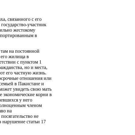
ха, связанного с его
 государство-участник
сильно жестокому
депортированным в
 там на постоянной
 его жилища в
етствии с пунктом 1
ражданства, но и места,
ют его частную жизнь.
лгосрочные отношения или
 семьей в Пакистане и
сможет увидеть свою мать
ые экономические корни в
мевшихся у него
 полноценным членом
аво на
 посягательство не
в нарушение статьи 17