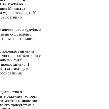
 34 Закона об
ляция Министра
 удовлетворена, и 30
 Было издано
на апелляцию и судебный
льный суд отклонил
женцем на основании
отклонило заявление
имости в соответствии с
альный суд с
 предоставлено, 1
 отказе автору в
обоснованным.
ходатайство о
ите беженцев, которая
устимости в отношении
то его присутствие в