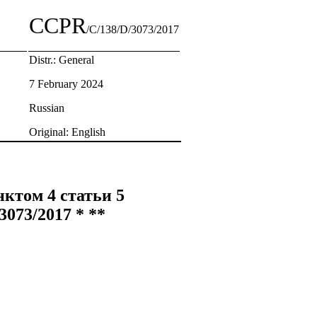
CCPR
/C/138/D/3073/2017
Distr.: General
7 February 2024
Russian
Original: English
ктом 4 статьи 5
073/2017 * **