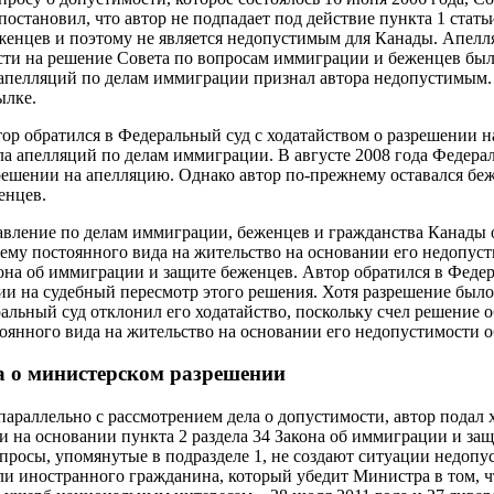
становил, что автор не подпадает под действие пункта 1 статьи
женцев и поэтому не является недопустимым для Канады. Апел
ти на решение Совета по вопросам иммиграции и беженцев была
 апелляций по делам иммиграции признал автора недопустимым.
ылке.
втор обратился в Федеральный суд с ходатайством о разрешении 
а апелляций по делам иммиграции. В августе 2008 года Федера
зрешении на апелляцию. Однако автор по-прежнему оставался бе
енцев.
авление по делам иммиграции, беженцев и гражданства Канады 
 ему постоянного вида на жительство на основании его недопуст
кона об иммиграции и защите беженцев. Автор обратился в Федер
ии на судебный пересмотр этого решения. Хотя разрешение было
альный суд отклонил его ходатайство, поскольку счел решение об
оянного вида на жительство на основании его недопустимости 
а о министерском разрешении
 параллельно с рассмотрением дела о допустимости, автор подал 
 на основании пункта 2 раздела 34 Закона об иммиграции и защ
опросы, упомянутые в подразделе 1, не создают ситуации недоп
ли иностранного гражданина, который убедит Министра в том, ч