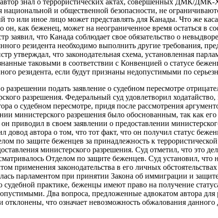
 автор знал о террористических актах, совершенных ДМК/ДМК-Х
я национальной и общественной безопасности, не ограничиваю
ый то или иное лицо может представлять для Канады. Что же кас
то он, как беженец, может на неограниченное время остаться в с
тр заявил, что Канада соблюдает свое обязательство о невыдворе
янного резидента необходимо выполнить другие требования, пр
тр утверждал, что законодательная схема, установленная парлам
нанные таковыми в соответствии с Конвенцией о статусе беженц
нного резидента, если будут признаны недопустимыми по серьез
 о разрешении подать заявление о судебном пересмотре отрицат
ского разрешения. Федеральный суд удовлетворил ходатайство, н
ора о судебном пересмотре, придя после рассмотрения аргументо
нии министерского разрешения было обоснованным, так как ег
 он приводил в своем заявлении о предоставлении министерског
 довод автора о том, что тот факт, что он получил статус беже
лом по защите беженцев за принадлежность к террористической 
редоставления министерского разрешения. Суд отметил, что это дел
ассматривалось Отделом по защите беженцев. Суд установил, что
том применения законодательства в его личных обстоятельствах 
алась парламентом при принятии Закона об иммиграции и защит
но судебной практике, беженцы имеют право на получение статус
допустимыми. Два вопроса, предложенные адвокатом автора для
и отклонены, что означает невозможность обжалования данного