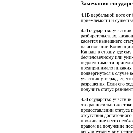
Замечания государс
4.1В вербальной ноте от
приемлемости и существ
4.2Государство-участник
разбирательствах, касаю
касается нынешнего стату
на основании Конвенции 
Канады в страну, где ем
бесчеловечному или уни
недопустимости принудит
предпринимало никаких ш
подвергнуться в случае 
участник утверждает, чт
разрешения. Если его хо
получить статус резидент
4.3Государство-участник 
что равносильно жестоко
предоставлении статуса п
отсутствия достаточного 
проживание и что необх
правом на получение пос
регулируемым внутренним