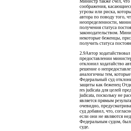
Министр также счел, что
соображения, касающиес
угрозы или риска, котор
автора по поводу того, ч
неопределенности, минис
получения статуса посто
законодательством. Минис
некоторые беженцы, приз
получить статуса постоя
2.9Автор ходатайствовал
предоставлении министер
отклонил ходатайство авт
решение о непредоставле
аналогичны тем, которые
Федеральный суд отклонил
защиты как беженец Отде
res judicata для целей п
judicata, поскольку не р
является прямым результа
очевидно, предусматрив
суд добавил, что, соглас
если они не являются не
Федеральным судом, был
суде.