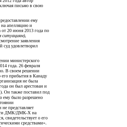
 2012 года автор
включая письмо в свою
предоставлении ему
и на апелляцию и
 от 20 июня 2013 года по
м ситуациям)
,
смотрение заявления
й суд удовлетворил
лении министерского
014 года. 26 февраля
но. В своем решении
 его прибытия в Канаду
организация не была
года он был арестован и
 Он также поставил под
то ему было разрешено
стоянии
 не представляет
ности ДМК/ДМК-Х на
я, свидетельствует о его
тическими средствами».