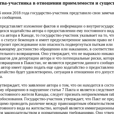
тва-участника в отношении приемлемости и сущес
 6 июня 2018 года государство-участник представило свои замеч
а сообщения.
 представляет изложение фактов и информации о внутригосудар
щихся ходатайства автора о предоставлении ему постоянного вид
са автора в Канаде, то государство-участник указывает на то, ч
о статусе беженцев и имеет предусмотренное законом право не
у грозит преследование или опасность подвергнуться пыткам или
жающему достоинство обращению или наказанию, в соответств
ельного возвращения. Оно утверждает, что не выражало никако
агов для депортации автора и что потенциальные риски, кото
возвращения в Пакистан, не являются предметом данного сообщен
о автор имеет право подать еще одно ходатайство о предоставле
датайство будет удовлетворено, ситуация в отношении его допус
а.
утверждает, что заявление автора о том, что он находится в сос
му обращению в нарушение статьи 7 Пакта и является следствием
остоянного жителя Канады, следует признать неприемлемым ratio
обоснования. Государство-участник утверждает, что Пакт не пре
одимо проводить различие между правозащитным обязательством
тоянного вида на жительство, который является иммиграционны
 законодательством и нормативными требованиями. Оно утверж