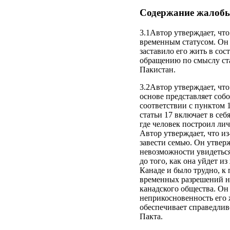
Содержание жалоб
3.1Автор утверждает, что
временным статусом. Он 
заставило его жить в со
обращению по смыслу ста
Пакистан.
3.2Автор утверждает, что
основе представляет соб
соответствии с пунктом 1
статьи 17 включает в себ
где человек построил ли
Автор утверждает, что и
завести семью. Он утверж
невозможности увидеться 
до того, как она уйдет и
Канаде и было трудно, к 
временных разрешений на
канадского общества. Он 
неприкосновенность его 
обеспечивает справедлив
Пакта.