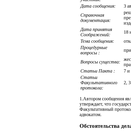
Дата сообщения:
3 а
реш
Справочная
пре
документация:
изд
Дата принятия
18 
Cоображений:
Тема сообщения:
отк
Процедурные
при
вопросы :
жес
Вопросы существа:
пра
Статьи Пакта :
7 и
Статьи
Факультативного
2, 
протокола:
1.Автором сообщения явл
утверждает, что государс
Факультативный протокол
адвокатом.
Обстоятельства дел