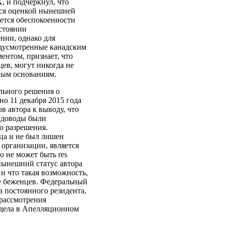
, и подчеркнул, что
тся оценкой нынешней
ается обеспокоенности
остоянии
нии, однако для
едусмотренные канадским
ентом, признает, что
ев, могут никогда не
ным основаниям.
ельного решения о
о 11 декабря 2015 года
в автора к выводу, что
о доводы были
о разрешения.
нца и не был лишен
организации, является
о не может быть res
 нынешний статус автора
и что такая возможность,
е беженцев. Федеральный
а постоянного резидента,
 рассмотрения
 дела в Апелляционном