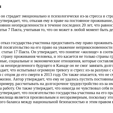
ы
 он страдает эмоционально и психологически из-за стресса и стра
утверждает, что, отказав ему в праве на постоянное проживание,
стоянии неопределенности в течение последних 20 лет, что равно
тьи 7 Пакта, учитывая то, что он может в любой момент быть 
 отказ государства-участника предоставить ему право проживать
ой посягательство на его право на уважение неприкосновенности
 статьи 17 Пакта. Он утверждает, что понятие «жилище» в соотв
я страну проживания человека, и это касается не только страны г
чные, социальные и экономические отношения, которые составля
з-за неопределенного будущего в Канаде он не смог завязать до
дает, что испытывал огромную тревогу и стресс из-за разлуки с
с отцом до его смерти в 2013 году. Он также опасается, что не 
з жизни. Автор утверждает, что ему не удалось пустить постоянн
примеру, рассчитывать на долгосрочное трудоустройство из-за и
 работу. Он также утверждает, что никогда не чувствовал себя
утверждает, что посягательство государства-участника на его пр
жилища является произвольным и несоразмерным, поскольку это
ого баланса между национальной безопасностью и этим правом 