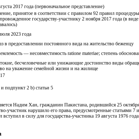
вгуста 2017 года (первоначальное представление)
ение, принятое в соответствии с правилом 92 правил процедуры
провожденное государству-участнику 2 ноября 2017 года (в виде
авалось)
июля 2023 года
аз в предоставлении постоянного вида на жительство беженцу
емлемость — несовместимость ratione materiae; степень обосно
токие, бесчеловечные или унижающие достоинство виды обраще
во на уважение семейной жизни и на жилище
 17
3 и подпункт 2 b) статьи 5
яется Надим Хан, гражданин Пакистана, родившийся 25 октября
тво-участник нарушило его права, предусмотренные статьями 7 и
 вступил в силу для государства-участника 19 августа 1976 года
а