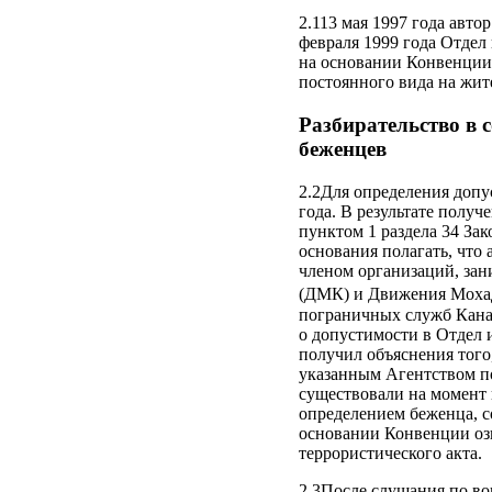
2.113 мая 1997 года авто
февраля 1999 года Отдел
на основании Конвенции 
постоянного вида на жит
Разбирательство в 
беженцев
2.2Для определения допус
года. В результате полу
пунктом 1 раздела 34 За
основания полагать, что 
членом организаций, за
(ДМК) и Движения Мохад
пограничных служб Канад
о допустимости в Отдел 
получил объяснения того
указанным Агентством по
существовали на момент п
определением беженца, с
основании Конвенции озн
террористического акта.
2.3После слушания по во