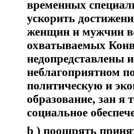
временных специаль
ускорить достижени
женщин и мужчин во
охватываемых Конве
недопредставлены и
неблагоприятном по
политическую и эк
образование, зан я 
социальное обеспеч
b ) поощрять прин