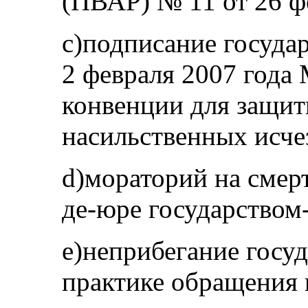
(ПВАР) № 11 от 26 ф
c)подписание госуда
2 февраля 2007 год
конвенции для защит
насильственных исче
d)мораторий на смер
де-юре государством-
e)неприбегание госу
практике обращения к