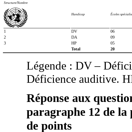
Structure/Nombre
Handicap
Écoles spécialis
1
DV
06
2
DA
09
3
HP
05
Total
20
Légende : DV – Défici
Déficience auditive. 
Réponse aux question
paragraphe 12 de la p
de points