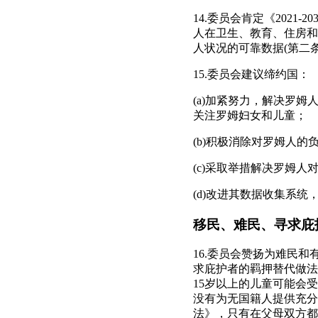
14.委员会肯定《202
人在卫生、教育、住房和
人状况的可靠数据(第二
15.委员会建议缔约国：
(a)加紧努力，解决罗
关注罗姆妇女和儿童；
(b)积极消除对罗姆人
(c)采取举措解决罗姆
(d)改进其数据收集系
移民、难民、寻求庇
16.委员会赞扬为难民
求庇护者的羁押替代做法
15岁以上的儿童可能会
没有为无国籍人提供充分
法》，只有在父母双方都