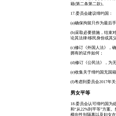
籍(第二条第二款)。
17.委员会建议缔约国：
(a)确保拘留只作为最
(b)采取必要措施，结
论其法律/移民身份或其
(c)修订《外国人法》
拥有的证件如何；
(d)修订《公民法》，
(e)收集关于缔约国无
(f)考虑到委员会201
男女平等
18.委员会认可缔约国为
和“从22%到平等”方
横向性别隔离以及妇女在