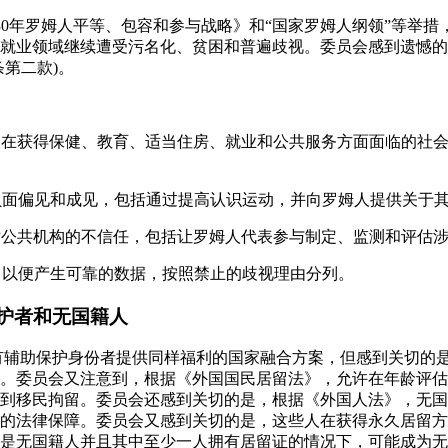
1-2030年罗姆人平等、包容和参与战略》和“国家罗姆人纲领”等
就业领域继续遭受污名化、贫困和普遍歧视。委员会感到遗憾的
条第二款)。
姆人在获得保健、教育、适当住房、就业和公共服务方面面临的社
的负面偏见和成见，包括通过提高认识运动，并向罗姆人提供关于
人对公共机构的不信任，包括让罗姆人代表参与制定、监测和评估
统，以便产生可靠的数据，按照禁止的歧视理由分列。
护者和无国籍人
和有辅助保护身份者提供同样福利的国家融合方案，但感到关切的
。委员会又注意到，根据《外国国民居留法》，允许在年龄评估
受到移民拘留。委员会还感到关切的是，根据《外国人法》，无
的法律保障。委员会又感到关切的是，这些人在获得永久居留方
是无国籍人并且其中至少一人拥有居留证的情况下，可能成为无