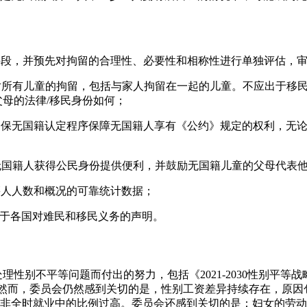
后手段，并预先对拘留的合理性、必要性和相称性进行单独评估，
束对所有儿童的拘留，包括与家人拘留在一起的儿童。不应出于移
父母的法律/移民身份如何；
，确保无国籍认定程序保障无国籍人享有《公约》规定的权利，无
为无国籍人获得公民身份提供便利，并鼓励无国籍儿童的父母代表
国籍人人数和概况的可靠统计数据；
7年关于各国对难民和移民义务的声明。
处理性别不平等问题而付出的努力，包括《2021-2030性别平等
案。然而，委员会仍然感到关切的是，性别工资差异持续存在，原
非全时就业中的比例过高。委员会还感到关切的是：妇女的劳动