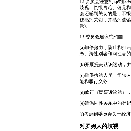
12.委员会注意到缔约
歧视、仇恨言论、偏见和
会还感到关切的是，不报
视感到关切，并感到遗憾
款)。
13.委员会建议缔约国：
(a)加倍努力，防止和
恋、跨性别者和间性者的
(b)开展提高认识运动
(c)确保执法人员、司
能和履行义务；
(d)修订《民事诉讼法
(e)确保同性关系中的
(f)考虑到委员会关于经
对罗姆人的歧视