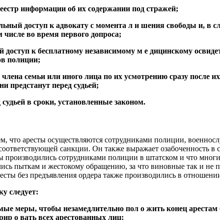
 реестр информации об их содержании под стражей;
льный доступ к адвокату с момента л и шения свободы и, в с
 числе во время первого допроса;
й доступ к бесплатному независимому м е дицинскому освиде
ов полиции;
 члена семьи или иного лица по их усмотрению сразу после их
они предстанут перед судьей;
д судьей в сроки, установленные законом.
тем, что аресты осуществляются сотрудниками полиции, военно
соответствующей санкции. Он также выражает озабоченность в 
ты производились сотрудниками полиции в штатском и что мног
ись пыткам и жестокому обращению, за что виновные так и не п
сты без предъявления ордера также производились в отношении д
ку следует:
имые меры, чтобы незамедлительно пол о жить конец арестам 
рир о вать всех арестованных лиц;