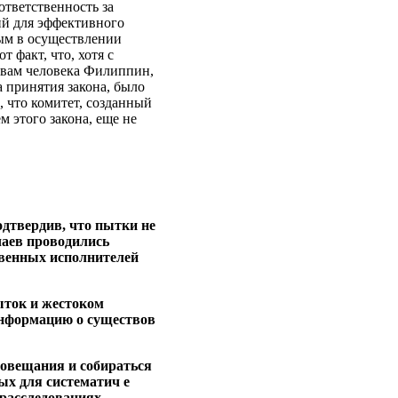
ответственность за
ий для эффективного
ным в осуществлении
т факт, что, хотя с
авам человека Филиппин,
а принятия закона, было
, что комитет, созданный
м этого закона, еще не
дтвердив, что пытки не
чаев проводились
твенных исполнителей
ыток и жестоком
информацию о существов
совещания и собираться
ых для систематич е
 расследованиях,