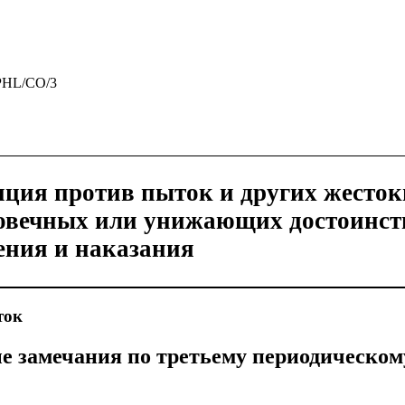
PHL/CO/3
ция против пыток и других жесток
овечных или унижающих достоинст
ния и наказания
ток
 замечания по третьему периодическом