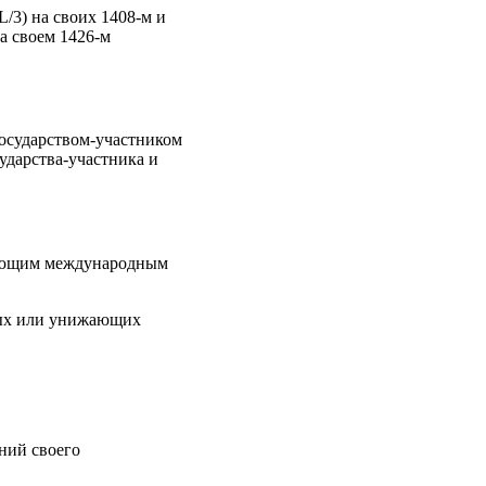
/3) на своих 1408-м и
на своем 1426-м
государством-участником
ударства-участника и
дующим международным
ных или унижающих
ний своего