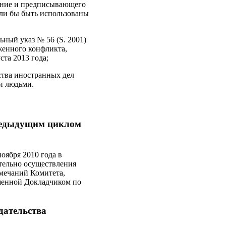
ение и предписывающего
гли бы быть использованы
ьный указ № 56 (S. 2001)
женного конфликта,
ста 2013 года;
ства иностранных дел
и людьми.
предыдущим циклом
оября 2010 года в
тельно осуществления
амечаний Комитета,
шенной Докладчиком по
дательства