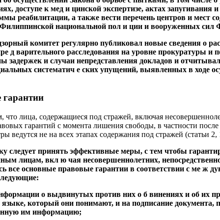
х, доступе к мед и цинской экспертизе, актах запугивания и
ммы реабилитации, а также вести перечень центров и мест с
 Филиппинской национальной пол и ции и вооруженных сил
адзорный комитет регулярно публиковал новые сведения о ра
е д варительного расследования на уровне прокуратуры и п
 задержек и случаи непредставления докладов и отчитывалс
иальных систематич е ских упущений, выявленных в ходе ос
 гарантии
м, что лица, содержащиеся под стражей, включая несовершенноле
вовых гарантий с момента лишения свободы, в частности после
ры ведутся не на всех этапах содержания под стражей (статьи 2, 1
ику следует принять эффективные меры, с тем чтобы гаранти
нным лицам, вкл ю чая несовершеннолетних, непосредственн
ь все основные правовые гарантии в соответствии с ме ж д
следующие:
информации о выдвинутых против них о б винениях и об их пр
а языке, который они понимают, и на подписание документа,
енную им информацию;