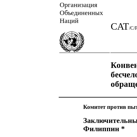
Организация
Объединенных
Наций
CAT
/C/
Конвен
бесчел
обраще
Комитет против пы
Заключительные
Филиппин *