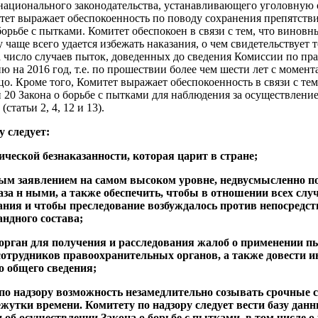
национального законодательства, устанавливающего уголовную 
ет выражает обеспокоенность по поводу сохранения препятств
борьбе с пытками. Комитет обеспокоен в связи с тем, что винов
чаще всего удается избежать наказания, о чем свидетельствует то
 число случаев пыток, доведенных до сведения Комиссии по пр
ю на 2016 год, т.е. по прошествии более чем шести лет с момент
о. Кроме того, Комитет выражает обеспокоенность в связи с тем
й 20 Закона о борьбе с пытками для наблюдения за осуществление
татьи 2, 4, 12 и 13).
у следует:
ической безнаказанности, которая царит в стране;
ым заявлением на самом высоком уровне, недвусмысленно по
каза н ными, а также обеспечить, чтобы в отношении всех слу
ания и чтобы преследование возбуждалось против непосредс
андного состава;
 орган для получения и расследования жалоб о применении п
сотрудников правоохранительных органов, а также довести 
о общего сведения;
 по надзору возможность незамедлительно созывать срочные 
жутки времени. Комитету по надзору следует вести базу данн
 об осуществлении Закона о борьбе с пытками, в том числе о