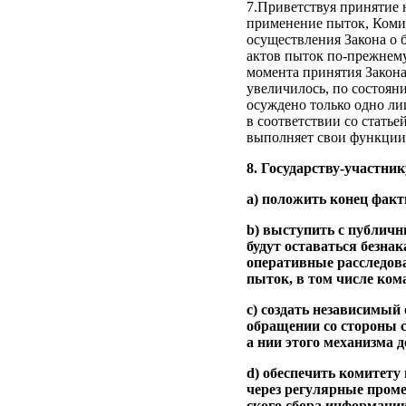
7.Приветствуя принятие 
применение пыток, Комит
осуществления Закона о 
актов пыток по-прежнему 
момента принятия Закона
увеличилось, по состояни
осуждено только одно лиц
в соответствии со статье
выполняет свои функции (с
8. Государству-участник
a) положить конец факт
b) выступить с публичн
будут оставаться безна
оперативные расследов
пыток, в том числе ком
с) создать независимый
обращении со стороны 
а нии этого механизма д
d) обеспечить комитету
через регулярные проме
ского сбора информации