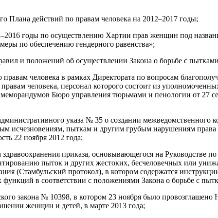
о Плана действий по правам человека на 2012–2017 годы;
12–2016 годы по осуществлению Хартии прав женщин под назван
меры по обеспечению гендерного равенства»;
равил и положений об осуществлении Закона о борьбе с пытками 
о правам человека в рамках Директората по вопросам благополуч
 правам человека, персонал которого состоит из уполномоченны
меморандумов Бюро управления тюрьмами и пенологии от 27 се
административного указа № 35 о создании межведомственного к
ым исчезновениям, пыткам и другим грубым нарушениям права 
ть 22 ноября 2012 года;
 здравоохранения приказа, основывающегося на Руководстве п
нтированию пыток и других жестоких, бесчеловечных или уни
ания (Стамбульский протокол), в котором содержатся инструкци
 функций в соответствии с положениями Закона о борьбе с пыт
кого закона № 10398, в котором 23 ноября было провозглашен
ошении женщин и детей, в марте 2013 года;