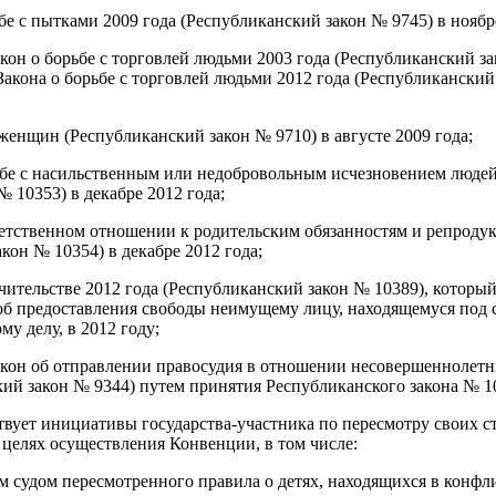
бе с пытками 2009 года (Республиканский закон № 9745) в ноябр
акон о борьбе с торговлей людьми 2003 года (Республиканский з
акона о борьбе с торговлей людьми 2012 года (Республиканский
женщин (Республиканский закон № 9710) в августе 2009 года;
ьбе с насильственным или недобровольным исчезновением людей
 10353) в декабре 2012 года;
ветственном отношении к родительским обязанностям и репроду
кон № 10354) в декабре 2012 года;
учительстве 2012 года (Республиканский закон № 10389), которы
об предоставления свободы неимущему лицу, находящемуся под с
у делу, в 2012 году;
акон об отправлении правосудия в отношении несовершеннолетн
кий закон № 9344) путем принятия Республиканского закона № 106
твует инициативы государства-участника по пересмотру своих с
целях осуществления Конвенции, в том числе:
 судом пересмотренного правила о детях, находящихся в конфлик