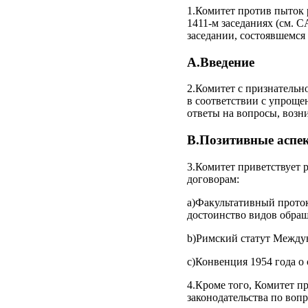
1.Комитет против пыток 
1411-м заседаниях (см. C
заседании, состоявшемся
А.Введение
2.Комитет c признательн
в соответствии с упроще
ответы на вопросы, возн
B.Позитивные аспе
3.Комитет приветствует
договорам:
a)Факультативный прото
достоинство видов обраще
b)Римский статут Междуна
c)Конвенция 1954 года о 
4.Кроме того, Комитет п
законодательства по воп