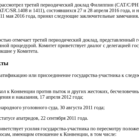
рассмотрел третий периодический доклад Филиппин (CAT/C/PHL
AT/C/SR.1408 и 1411), состоявшихся 27 и 28 апреля 2016 года, и 
 11 мая 2016 года, принял следующие заключительные замечания.
остью отмечает третий периодический доклад, представленный 
нной процедурой. Комитет приветствует диалог с делегацией гос
икшие у Комитета.
кты
 ратификацию или присоединение государства-участника к сле
кол к Конвенции против пыток и других жестоких, бесчеловеч
ния и наказания, 17 апреля 2012 года;
родного уголовного суда, 30 августа 2011 года;
статусе апатридов, 22 сентября 2011 года.
риветствует усилия государства-участника по пересмотру положе
росам, имеющим отношение к Конвенции, в том числе: