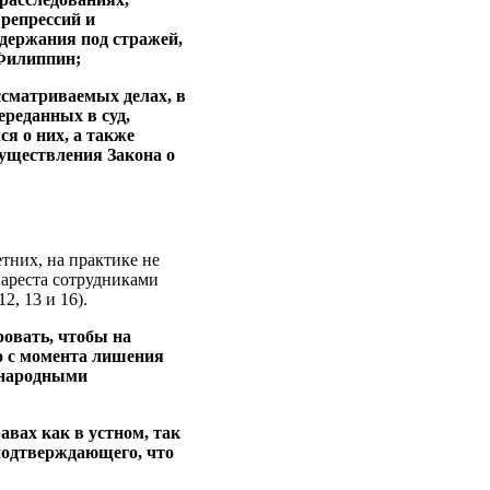
 репрессий и
одержания под стражей,
 Филиппин;
ссматриваемых делах, в
ереданных в суд,
я о них, а также
уществления Закона о
тних, на практике не
 ареста сотрудниками
2, 13 и 16).
ровать, чтобы на
о с момента лишения
ународными
авах как в устном, так
 подтверждающего, что