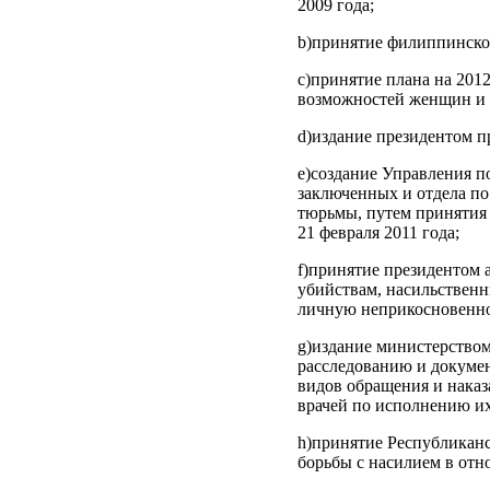
2009 года;
b)принятие филиппинског
c)принятие плана на 20
возможностей женщин и 
d)издание президентом п
e)создание Управления п
заключенных и отдела по
тюрьмы, путем принятия 
21 февраля 2011 года;
f)принятие президентом 
убийствам, насильственн
личную неприкосновеннос
g)издание министерством
расследованию и докуме
видов обращения и наказ
врачей по исполнению их
h)принятие Республиканс
борьбы с насилием в отн