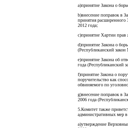
a)принятие Закона о борь
b)внесение поправок в З
принятия расширенного З
2012 года;
c)принятие Хартии прав 
d)принятие Закона о бор
(Республиканский закон №
e)принятие Закона об от
года (Республиканский за
f)принятие Закона о пор
поручительство как спос
обвиняемого по уголовном
g)внесение поправок в З
2006 года (Республиканс
5.Комитет также приветс
административных мер в 
a)утверждение Верховным