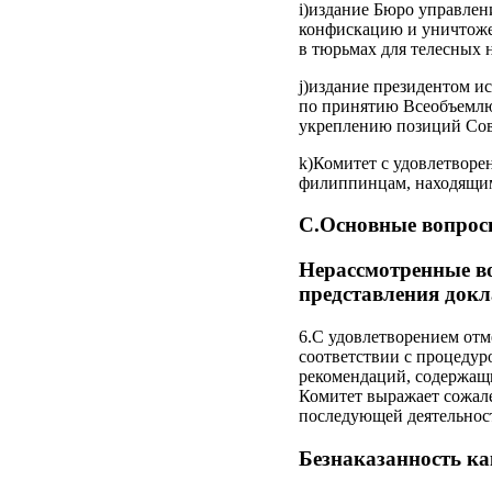
i)издание Бюро управле
конфискацию и уничтожен
в тюрьмах для телесных н
j)издание президентом и
по принятию Всеобъемлю
укреплению позиций Сове
k)Комитет с удовлетворе
филиппинцам, находящим
C.Основные вопрос
Нерассмотренные в
представления докл
6.С удовлетворением отм
соответствии с процеду
рекомендаций, содержащи
Комитет выражает сожал
последующей деятельности
Безнаказанность ка