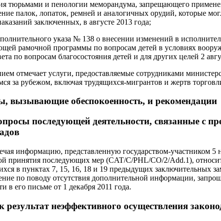
ния тюрьмами и пенологии меморандума, запрещающего примен
ие палок, лопаток, ремней и аналогичных орудий, которые мо
аказаний заключенных, в августе 2013 года;
сполнительного указа № 138 о внесении изменений в исполнител
щей рамочной программы по вопросам детей в условиях воору
та по вопросам благосостояния детей и для других целей 2 авгу
нием отмечает услуги, предоставляемые сотрудниками министер
ся за рубежом, включая трудящихся-мигрантов и жертв торговл
ы, вызывающие обеспокоенность, и рекомендации
опросы последующей деятельности, связанные с 
адов
ечая информацию, представленную государством-участником 5 н
рой принятия последующих мер (CAT/C/PHL/CO/2/Add.1), относи
хся в пунктах 7, 15, 16, 18 и 19 предыдущих заключительных з
ение по поводу отсутствия дополнительной информации, запро
 в его письме от 1 декабря 2011 года.
к результат неэффективного осуществления законо