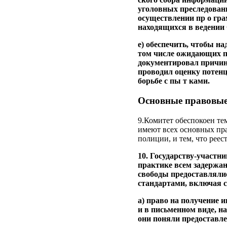
уголовных преследования
осуществлении пр о гра
находящихся в ведении
e) обеспечить, чтобы н
том числе ожидающих пр
документировал причины
проводил оценку потенц
борьбе с пы т ками.
Основные правовые
9.Комитет обеспокоен те
имеют всех основных пра
полиции, и тем, что реест
10. Государству-участн
практике всем задержа
свободы предоставлялис
стандартами, включая 
a) право на получение 
и в письменном виде, н
они поняли предоставл