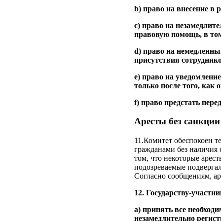
b) право на внесение в
с) право на незамедлите
правовую помощь, в том
d) право на немедленны
присутствия сотрудник
e) право на уведомление
только после того, как 
f) право предстать пере
Аресты без санкции
11.Комитет обеспокоен 
гражданами без наличия 
том, что некоторые арес
подозреваемые подвергал
Согласно сообщениям, аре
12. Государству-участни
a) принять все необход
незамедлительно регист