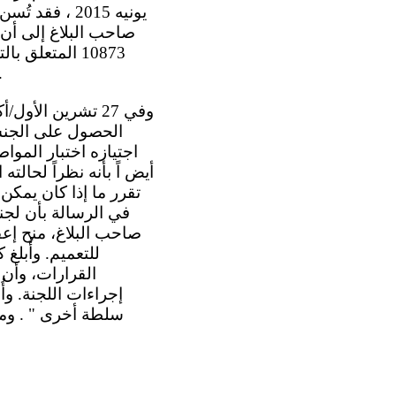
يونيه 2015 ،
النفاذ وطُبقت بأثر رجعي على أي طلبات لم تكن قد ب
الحصول على الجنسي
أيض اً بأنه نظراً لحالت
تقرر ما إذا كان يمكن 
صاحب البلاغ، منح إعف
للتعميم. وأُبلغ
القرارات، وأن 
إجراءات اللجنة. وأ
سلطة أخرى " . وم