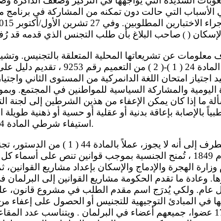
عوبات الشديدة التي يواجهها في التركيز وضعف الذاكرة وص
 الأسباب التي حالت دون تمكنه من المشاركة في برنامج م
لإسكان (
)
يُشترط له، بموجب المادة 24 ( 1 )-( 2 ) من 
جتياز امتحان اللغة الدانمركية من المستوى الثاني واجتياز 
ألة ما إذا كان يمكن الإعفاء من هذين الشرطين إلى لجنة ال
اً بالإصابة بإعاقة بدنية أو عقلية أو حسية أو ذهنية طويلة ال
استيفاء شرطي المادة 24 ( 1 )-( 2 ) من التعميم.
بموجب قانون. ومنذ عام 1849 ، تُمنح الجنسية بموجب قوانين تنص على
زارة الهجرة والإدماج والإسكان بإعداد مشاريع القوانين، ثم
ها. وعادة ما تقدم الحكومة مشاريع القوانين إلى البرلمان 
ل عام. ولكي يُدرَج اسم مقدم الطلب في مشروع قانون، علي
ا في المبادئ التوجيهية للتجنيس أو الحصول على إعفاء من 
لجنة التجنيس من 17 عضوا، جميعهم أعضاء في البرلمان . ويتناسب عد