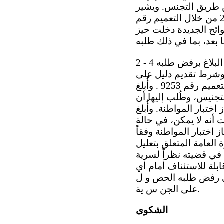
 عن طريق التجنس. ويشير
صاحب البلاغ إلى أن لوائح جديدة اعتُمدت بالفعل في 5 تشرين الأول/أكتوبر 2016 من خلال التعميم رقم
ن الأول/ أكتوبر 2015 . ويدعي أن اللوائح الجديدة دخلت حيز
2 - 4 وفي 27 تشرين الأول/أكتوبر 2015 ، أبلغت وزارة الهجرة والإدماج والإسكان صاحب البلاغ برفض طلبه
 وشرط تقديم دليل على
اجتيازه اختبار المواطنة على النحو المنصوص عليه في المادة 24 ( 1 )-( 2 ) من التعميم رقم 9253 . وأُبلغ
لتجنيس، وطُلب إليها أن
ختبار المواطنة. وأُبلغ
 التجنيس عقدت اجتماعاً في 20 آب/أغسطس 2015 وقدَّرت أنه لا يمكن، في حالة
اختبار المواطنة وفقاً
 العامة المتعلق بتعليل
 في قضيته نظراً لسرية
ابلة للاستئناف أمام أي
في رفض طلبه الحص و ل
على الجن س ية.
الشكوى