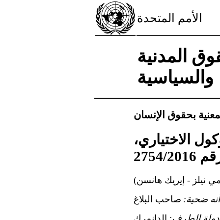
الأمم المتحدة
وق المدنية
والسياسية
لمعنية بحقوق الإنسان
لمادة 5(4) من البروتوكول الاختياري،
2754/2
ي نيلز - إيريك هانسن)
ه ضحية:
صاحب البلاغ
دولة الطرف:
الدانمرك