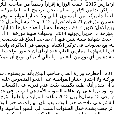
المواطنة. وفي 9 آذار/مارس 2015 ، تلقت الوزارة إقراراً رسمياً من 
ل ، ولكن بدا من الإقرار أنه لم يلتحق ببرنامج اللغة الدانمركي
أحدث شهادة طبية يتبين فيها أن صاحب البلاغ قد شخصت إصا
ة، مع صعوبات في تركيز الانتباه، وضعف في الذاكرة، وانخ
فق اً لشهادة الممارس العام، فقد ارتأى أن حضور صاحب ال
فادة من أي نوع من التعليم، وبالتالي لا يمكن توقع أن يت
اً أن يقدم أدلة طبية تكميلية تثبت عدم قدرته على اكتسا
وية ودليل اً على أن إعاقته الطويلة الأمد هي السبب في ع
لقائم على علاج صاحب البلاغ، يفيد بأن مهارات صاحب البل
ية تراجعت بشدة خلال السنوات الست إلى السبع الماضية. ول