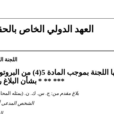
العهد الدولي الخاص بالحق
اللجنة ا
آراء اعتمدتها اللجنة بموجب ا
* ** ***
بشأن البلاغ رقم 016
بلاغ مقدم من:
ج. س. ك. ن. (يمثله المحام
الشخص المدعى أن
ال