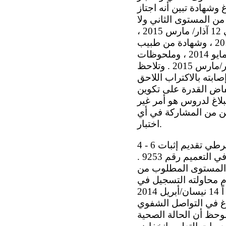
صاحب البلاغ وشهادة تبين أنه اجتاز
ة من المستوى الثاني ولا
حاول التقدم لامتحان اللغة الدانمركية من المستوى الثاني ولا اختبار المواطنة. وفي 12 آذار/ مارس 2015 ،
تلقت الوزارة سجلين نفسيين مؤرخين 21 شباط/فبراير 2012 و 17 نيسان/أبريل 2012 ، وشهادة من طبيب
نفسي مؤرخة 19 تشرين الأول/أكتوبر 2012 ، ووصفاً لمسار العلاج مؤرخاً 15 أيار/مايو 2014 ، وملحوظات
متصلة باستشارة طبية مؤرخة 13 حزيران/يونيه 2014 ، وشهادة طبية مؤرخة 11 آذار/مارس 2015 . وتلاحظ
بته بالاكتراب اللاحق
فاض القدرة على تكوين
بلاغ لدروس هو أمر غير
مكن من المشاركة في أي
اختبار.
4 - 6 وفي 20 آذار/مارس 2015 ، أخطرت وزارة العدل صاحب البلاغ بأنه لم يستوف شرطي تقديم إثبات
على إجادة اللغة الدانمركية ولا اجتياز اختبار المواطنة على النحو المنصوص عليه في التعميم رقم 9253 .
ب المستوى المطلوب من
دم محاولته التسجيل في
الاختبارين المطلوبين. وفي 15 نيسان/أبريل 2015 ، تلقت الوزارة رأياً طبياً مؤرخ اً 14 نيسان/أبريل 2014
اغ في التواصل الشفوي
وحظ أن الحالة الصحية