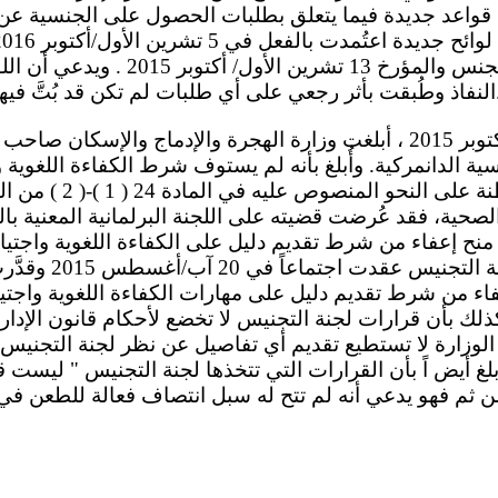
 فقد تُسن قواعد جديدة فيما يتعلق بطلبات الحصول على الجنسية
10873 المتعلق بالتجنس والمؤرخ 13 تشري
ُتَّ فيها بعد، بما في ذلك طلبه.
ة الدانمركية. وأُبلغ بأنه لم يستوف شرط الكفاءة اللغوية
ه الصحية، فقد عُرضت قضيته على اللجنة البرلمانية المعنية با
منح إعفاء من شرط تقديم دليل على الكفاءة اللغوية واجتياز ا
في الرسالة بأن لجنة
اء من شرط تقديم دليل على مهارات الكفاءة اللغوية واجتياز 
 كذلك بأن قرارات لجنة التجنيس لا تخضع لأحكام قانون الإدارة
الوزارة لا تستطيع تقديم أي تفاصيل عن نظر لجنة التجنيس
ُبلغ أيض اً بأن القرارات التي تتخذها لجنة التجنيس " ليست ق
ن ثم فهو يدعي أنه لم تتح له سبل انتصاف فعالة للطعن 