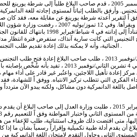
نس. وأرفق بالطلب إثباتاً لمستوى إجادته للغة الدانمركية وإق
وفق اً لتقرير أعدته شرطة يورينغ عن مقابلة معه، فقد كان ص
الدانمركية ويفهمها ويقرأها. وفي 12 تموز/يوليه 007
طلب صاحب البلاغ استناداً إلى إدانته في 4 شباط/ف
الجنائية، وأنه لا يمكنه بذلك إعادة تقديم طلب التجنس قبل تموز/يوليه 2009 .
شهادة طبية صادرة في 4 تشرين الثاني/نوفمبر 2013 ، تفيد 
 مركز إعادة تأهيل اللاجئين، واعتُبر غير قادر على أداء مهام 
اء الفكري التي تتطلب تركيز الانتباه. ووفق اً للشهادة، فقد 
ل باللغة الدانمركية دون مشاكل، ولكنه يبدو الآن متردداً و
م إليها، متى اقتضت ذلك ظروف استثنائية، طلب للإعفاء من
غ أن يقدم أدلة طبية تكميلية وإقراراً رسمياً بشأن ما إذا ك
لمستوى الثاني وحاول التقدم لامتحان اللغة الدانمركية من ا