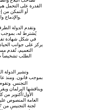
لصاحب البلاغ والص
القدرة على التحمل هي
صاحب البلاغ بأن طلب التجنس الذي قدمه قد رُفض (الفقرة 2 - 4 أعلاه).
والإدماج وا
في شكل شهادة تفيد ا
التعميم، تُقدم مس
الطلب تشخيصاً طبي
التجنس. وتقوم و
ويناقشها البرلمان ويقر
الأول/أكتوبر من ك
العامة المنصوص عليه