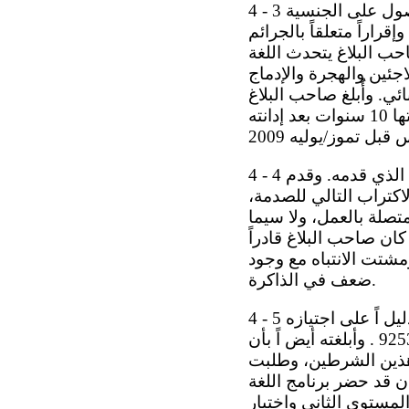
4 - 3 وفي 14 كانون الأول/ديسمبر 2005 ، قدم صاحب البلاغ طلباً إلى شرطة يورينغ للحصول على الجنسية
راراً متعلقاً بالجرائم
احب البلاغ يتحدث اللغة
2 ، رفضت وزارة شؤون اللاجئين والهجرة والإدماج
براير 1998 بانتهاك للقانون الجنائي. وأُبلغ صاحب البلاغ
بأنه، وفقاً للوائح التجنيس التي كانت سارية آنذاك، ستفرض فترة انتظار مدتها 10 سنوات بعد إدانته
4 - 4 وفي 26 تشرين الثاني/نوفمبر 2013 ، طلب صاحب البلاغ إعادة فتح طلب التجنس الذي قدمه. وقدم
بأنه شُخِّص بإصابته بالاكتراب التالي للصدمة،
متصلة بالعمل، ولا سيما
كان صاحب البلاغ قادراً
مشتت الانتباه مع وجود
ضعف في الذاكرة.
4 - 5 وفي 16 شباط/فبراير 2015 ، طلبت وزارة العدل إلى صاحب البلاغ أن يقدم دليل اً على اجتيازه
امتحان اللغة الدانمركية من المستوى الثاني واختبار المواطنة وفق اً للتعميم رقم 9253 . وأبلغته أيض اً بأن
 هذين الشرطين، وطلبت
ان قد حضر برنامج اللغة
لمستوى الثاني واختبار