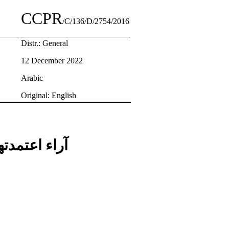
CCPR
/C/136/D/2754/2016
Distr.: General
12 December 2022
Arabic
Original: English