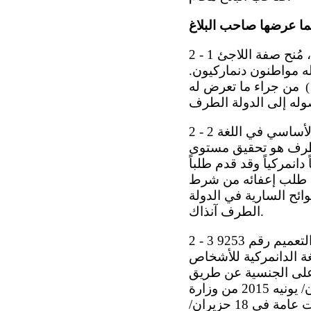
كما عرضها صاحب البلاغ
2 - 1 وصل صاحب البلاغ إلى الدانمرك في عام 1991 ومُنح تصريح إقامة. وفي عام 2002 ، مُنح صفة اللاجئ
له مواطنون دنماركيون.
من جراء ما تعرض له
)
2 - 2 وبسبب اعتلال صحته النفسية، لم يتمكن صاحب البلاغ من تعلم أكثر من المستوى الأساسي في اللغة
لطرف هو تحقيق مستوى
دانمركياً وقد قدم طلباً
نسية عن طريق التجنس في الدولة الطرف في عام 2005 ، مع طلب إعفائه من شرط
وائح السارية في الدولة
الطرف آنذاك.
2 - 3 وفي عام 2013 ، وبعد إجراء انتخابات عامة، سُنَّت لوائح جديدة للتجنس في التعميم رقم 9253
ادة اللغة الدانمركية للأشخاص
ل على الجنسية عن طريق
التجنُّس في 26 تشرين الثاني/نوفمبر 2013 . وأُبلغ في رسالة مؤرخة 23 حزيران/ يونيه 2015 من وزارة
العدل بأن طلبه لم يزل معلقاً. وفي تلك الرسالة، أبلغ أيض اً بأنه نظراً لإجراء انتخابات عامة في 18 حزيران/