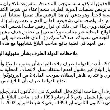
هكت برفض سلطات الدولة الطرف منحه إعفاء من شرط الكفا
لاحقاً. وهو يدعي أن هذا الرفض مثَّل تمييزاً استناداً إلى ح
 قدم أدلة واضحة على تشخيصه الطبي الذي يمنعه من بلوغ 
انمركية، ويرى بناءً على ذلك أن قرار رفض طلب التجنس ال
للوائح المحلية غير متناسبة ولا تسعى إلى تحقيق هدف مشر
ي للجنة في قضية
ك. ضد الدانمرك
(
)
من العهد في قضية يدفع صاحب البلاغ بتشابهها مع هذه القضية من حيث الوقائع.
ملاحظات الدولة الطرف بشأن مقبولية ال
من البروتوكول الاختياري واعتباره ظاهر ال
تدفع الدولة الطرف بأن البلاغ ليس له أي أساس موضوعي.
تصريح إقامة لدواعي لمِّ الشمل. وفي 6 أيار/مايو 