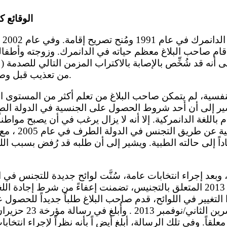
الوقائع 
أقام صاحب البلاغ معظم حياته في الدانمرك. وزوجته وأطفا
 أنه قد شُخِّص بالإصابة بالاكتراب المزمن التالي للصدمة (
من تعذيب قبل وصوله إلى الدولة الطرف.
يشير إلى أن أحد شروط الحصول على الجنسية في الدولة ا
 باللغة الدانمركية. إلا أنه لا يزال يرغب في أن يصبح مواطناً 
للحصول على الج
اداً إلى حالته الطبية. ويشير إلى أن طلبه قد رُفض بسبب الل
المؤرخ 6 حزيران/يونيه 2013 المتعلق بالتجنيس، تضمنت إعفاءً من شرط إج
التغيير في اللوائح، قدم صاحب البلاغ طلباً جديداً للحصو