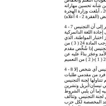
عوبات التعلم وانخفاض
ن شأنه تحسين مهاراته
أو التمكن من إجراء الاختبارين المطلوبين. وفي 27 تشرين الأول/أكتوبر 2015 ، أبلغت وزارة الهجرة
4 - 7 وتقدم الدولة الطرف معلومات عن تشريعاتها المحلية المتعلقة بالتجنيس. وتشير إلى أن التجنيس
التعميم رقم 9253 ، تقديم دليل على إجادة اللغة الدانمركية
اختبار المواطنة، الذي
يركز على جوانب الحياة اليومية والمشاركة السياسية للمواطنين في المجتمع. وبموجب المادة 24 ( 3 ) من
تجنيس إذا شُخِّص مقدم
أمد وعجَز بناءً عليه عن
4 - 8 وتشير الدولة الطرف إلى أنه لا يجوز، عملاً بالمادة 44 ( 1 ) من الدستور، تجنيس أي شخص إلا
 أسماء كل فرد من مقدمي طلبات
 تتناولها لجنة التجنيس
في نيسان/أبريل وتشرين
ه إما أن يلبي الشروط
لجنة التجنيس. وتتألف
د المقاعد المخصصة لكل حزب