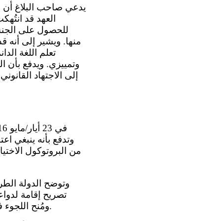
العهد قد انتُ
للحصول على الجنسية 
منها. ويشير إلى أنه
تعلم اللغة الد
وتمييزي. ويدفع بأن ا
إلى الاجتهاد القانون
ومُنح اللجوء في 6 كانون الثاني/يناير 1999 . وفي 8 شباط/فبراير 2002 ، أصبح تصريح إقامته دائماً.