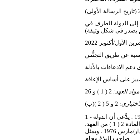
للجنة، المحال إلى الدولة الطرف في
ية عن طريق التجنُّس
دعم الادعاءات بالأدلة
مييز على أساس الإعاقة
مواد العهد:
2 ( 1 ) و 26
اختياري:
2 و 5 ( 2 )(ب)
1 - يُدعى صاحب البلاغ ج. س. ك. ن، وهو فلسطيني عديم الجنسية مولود في عام 1956 . يدَّعي أن الدولة
الطرف قد انتهكت الحقوق المكفولة له بموجب المادة 26 ، مقروءة بالاقتران مع المادة 2 ( 1 ) من العهد.
وقد دخل البروتوكول الاختياري حيز النفاذ بالنسبة إلى الدولة الطرف في 23 آذار/مارس 1976 . ويمثل
صاحب البلاغ محام.