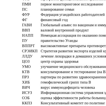
ПМИ
первое мониторинговое исследование
ПС
планирование семьи
ФУР
Федерация угандийских работодателей
ФГ
финансовый год
ГАВИ
Глобальный альянс по вакцинам и имм
ВВП
валовой внутренний продукт
НАПП
Немецкая ассоциация по оказанию пом
ПУ
правительство Уганды
ВППРТ
высокоактивные препараты противорет
СРЭИКП
Стратегия развития экспорта изделий 
ЛЛДУ
лечение лихорадки в домашних услови
ЦОЗ
центр охраны здоровья
УМО
улучшение медицинского обслуживани
КТВ
консультирование и тестирование (на
ПРЗ
партнеры по развитию здравоохранени
ХИБ
гемофилический грипп типа В
ВИЧ
вирус иммунодефицита человека
ИСУЗ
Информационная система управления 
ОЭБ
оценка эффективности работы больниц
ККПЗ
Консультативный комитет по политике 