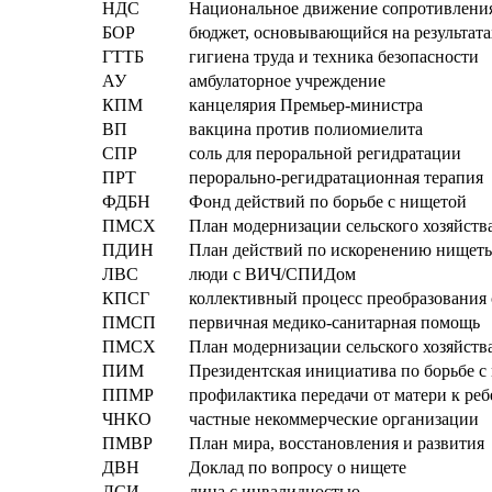
НДС
Национальное движение сопротивлени
БОР
бюджет, основывающийся на результата
ГТТБ
гигиена труда и техника безопасности
АУ
амбулаторное учреждение
КПМ
канцелярия Премьер-министра
ВП
вакцина против полиомиелита
СПР
соль для пероральной регидратации
ПРТ
перорально-регидратационная терапия
ФДБН
Фонд действий по борьбе с нищетой
ПМСХ
План модернизации сельского хозяйств
ПДИН
План действий по искоренению нищет
ЛВС
люди с ВИЧ/СПИДом
КПСГ
коллективный процесс преобразования
ПМСП
первичная медико-санитарная помощь
ПМСХ
План модернизации сельского хозяйств
ПИМ
Президентская инициатива по борьбе с
ППМР
профилактика передачи от матери к ре
ЧНКО
частные некоммерческие организации
ПМВР
План мира, восстановления и развития
ДВН
Доклад по вопросу о нищете
ЛСИ
лица с инвалидностью