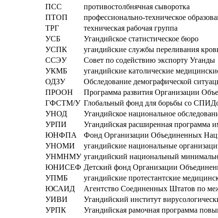
ПСС
противостолбнячная сыворотка
ПТОП
профессионально-техническое образова
ТРГ
техническая рабочая группа
УСБ
Угандийское статистическое бюро
УСПК
угандийские службы переливания кров
ССЭУ
Совет по содействию экспорту Уганды
УКМБ
угандийские католические медицински
ОДЗУ
Обследование демографической ситуаци
ПРООН
Программа развития Организации Объ
ГФСТМ/У
Глобальный фонд для борьбы со СПИДом
УНОД
Угандийское национальное обследован
УРПИ
Угандийская расширенная программа 
ЮНФПА
Фонд Организации Объединенных Наци
УНОМИ
угандийские национальные организаци
УНМНМУ
угандийский национальный минимальн
ЮНИСЕФ
Детский фонд Организации Объедине
УПМБ
угандийские протестантские медицинс
ЮСАИД
Агентство Соединенных Штатов по ме
УИВИ
Угандийский институт вирусологическ
УРПК
Угандийская рамочная программа пов