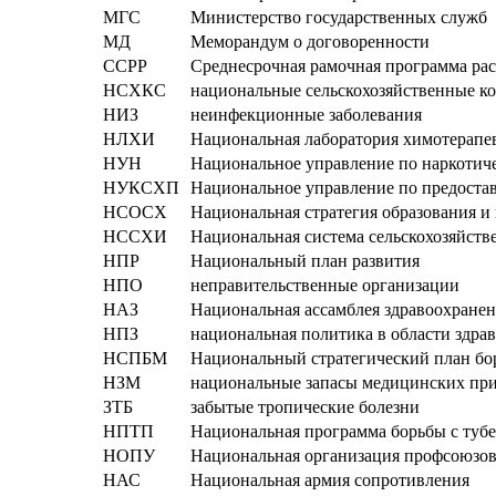
МГС
Министерство государственных служб
МД
Меморандум о договоренности
ССРР
Среднесрочная рамочная программа ра
НСХКС
национальные сельскохозяйственные к
НИЗ
неинфекционные заболевания
НЛХИ
Национальная лаборатория химотерапе
НУН
Национальное управление по наркотич
НУКСХП
Национальное управление по предоста
НСОСХ
Национальная стратегия образования и 
НССХИ
Национальная система сельскохозяйст
НПР
Национальный план развития
НПО
неправительственные организации
НАЗ
Национальная ассамблея здравоохране
НПЗ
национальная политика в области здра
НСПБМ
Национальный стратегический план бо
НЗМ
национальные запасы медицинских пр
ЗТБ
забытые тропические болезни
НПТП
Национальная программа борьбы с тубе
НОПУ
Национальная организация профсоюзо
НАС
Национальная армия сопротивления