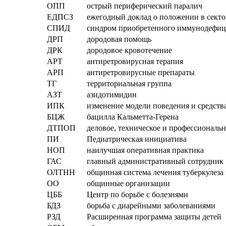
ОПП
острый периферический паралич
ЕДПСЗ
ежегодный доклад о положении в секто
СПИД
синдром приобретенного иммунодефиц
ДРП
дородовая помощь
ДРК
дородовое кровотечение
АРТ
антиретровирусная терапия
АРП
антиретровирусные препараты
ТГ
территориальная группа
АЗТ
азидотимидин
ИПК
изменение модели поведения и средст
БЦЖ
бацилла Кальметта-Герена
ДТПОП
деловое, техническое и профессиональн
ПИ
Педиатрическая инициатива
НОП
наилучшая оперативная практика
ГАС
главный административный сотрудник
ОЛТНН
общинная система лечения туберкулез
ОО
общинные организации
ЦББ
Центр по борьбе с болезнями
БДЗ
борьба с диарейными заболеваниями
РЗД
Расширенная программа защиты детей