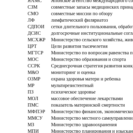
ЯАМС
Японское агентство международного со
СЗМ
совместные запасы медицинских прин
СМО
совместные миссии по обзору
ЛФ
лимфатический филяриатоз
СДПОИ
сетки длительного пользования, обраб
ДСИС
долгосрочные институциональные сог
МСХЖР
Министерство сельского хозяйства, ж
ЦРТ
Цели развития тысячелетия
МГТСР
Министерство по вопросам равенства п
МОС
Министерство образования и спорта
ССРК
Среднесрочная стратегия развития кон
M&О
мониторинг и оценка
ОЗМР
охрана здоровья матери и ребенка
МР
мультирезистентный
ПЗ
психическое здоровье
МОЛ
массовое обеспечение лекарствами
ПМС
показатель материнской смертности
МФПЭР
Министерство финансов, экономическо
ММСУ
Министерство местного самоуправлени
МЗ
Министерство здравоохранения
МПИ
Министерство планирования и изыска