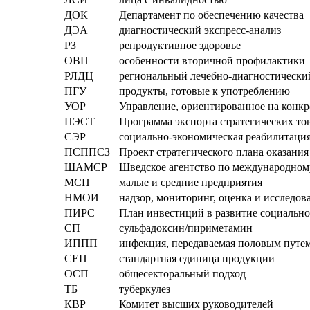
ДОК
Департамент по обеспечению качества
ДЭА
диагностический экспресс-анализ
РЗ
репродуктивное здоровье
ОВП
особенности вторичной профилактики
РЛДЦ
региональный лечебно-диагностически
ПГУ
продукты, готовые к употреблению
УОР
Управление, ориентированное на конкр
ПЭСТ
Программа экспорта стратегических то
СЭР
социально-экономическая реабилитаци
ПСППСЗ
Проект стратегического плана оказани
ШАМСР
Шведское агентство по международному
МСП
малые и средние предприятия
НМОИ
надзор, мониторинг, оценка и исследов
ПИРС
План инвестиций в развитие социально
СП
сульфадоксин/пириметамин
ИППП
инфекция, передаваемая половым путе
СЕП
стандартная единица продукции
ОСП
общесекторальный подход
ТБ
туберкулез
КВР
Комитет высших руководителей