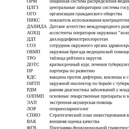
ОРМ
общинная система распределения меди
ЦЛГЗ
центральные лаборатории системы госу
ОГО
организация гражданского общества
ПИКС
показатель использования контрацепт
ДАНИДА
Датское агентство международного раз
АОХЦ
ассистенты операторов окружных "хол
ДДТ
дихлордифенилтрихлороэтан
СОЗ
сотрудник окружного органа здравоохр
ОБМП
окружная бригада медицинской помощ
ТРО
таблица рейтинга округов
ДОТС
краткосрочный курс лечения туберкул
ПР
партнеры по развитию
КДС
вакцина против дифтерии, коклюша и с
ОИТП
окружной инспектор по борьбе с тубер
РДМ
ранняя диагностика заболеваний у мла
ОЛПМП
основные лекарственные препараты и 
ЭАП
экстренная акушерская помощь
ЛОР
оториноларинголог
СПИО
Стратегический план инвестирования в
ВАК
внешняя оценка качества
ФГВ
Программа функциональной грамотнос