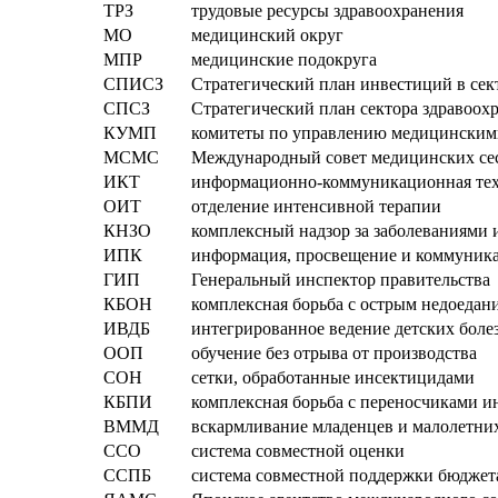
ТРЗ
трудовые ресурсы здравоохранения
МО
медицинский округ
МПР
медицинские подокруга
СПИСЗ
Стратегический план инвестиций в сек
СПСЗ
Стратегический план сектора здравоох
КУМП
комитеты по управлению медицинским
МСМС
Международный совет медицинских се
ИКТ
информационно-коммуникационная те
ОИТ
отделение интенсивной терапии
КНЗО
комплексный надзор за заболеваниями 
ИПК
информация, просвещение и коммуник
ГИП
Генеральный инспектор правительства
КБОН
комплексная борьба с острым недоедан
ИВДБ
интегрированное ведение детских боле
ООП
обучение без отрыва от производства
СОН
сетки, обработанные инсектицидами
КБПИ
комплексная борьба с переносчиками 
ВММД
вскармливание младенцев и малолетних
ССО
система совместной оценки
ССПБ
система совместной поддержки бюджет