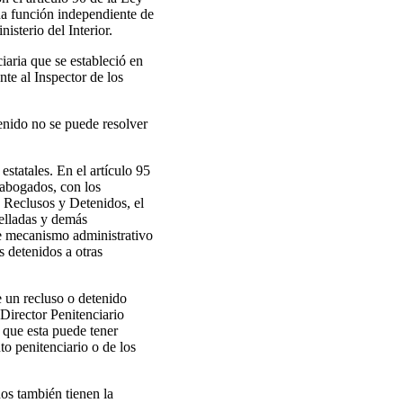
una función independiente de
sterio del Interior.
aria que se estableció en
nte al Inspector de los
tenido no se puede resolver
statales. En el artículo 95
 abogados, con los
s Reclusos y Detenidos, el
selladas y demás
te mecanismo administrativo
s detenidos a otras
e un recluso o detenido
 Director Penitenciario
 que esta puede tener
to penitenciario o de los
os también tienen la