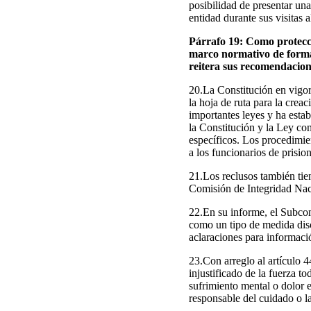
posibilidad de presentar un
entidad durante sus visitas a
Párrafo 19: Como protecci
marco normativo de forma 
reitera sus recomendacione
20.La Constitución en vigor
la hoja de ruta para la crea
importantes leyes y ha estab
la Constitución y la Ley con
específicos. Los procedimie
a los funcionarios de prision
21.Los reclusos también tie
Comisión de Integridad Naci
22.En su informe, el Subcom
como un tipo de medida disci
aclaraciones para informaci
23.Con arreglo al artículo 
injustificado de la fuerza t
sufrimiento mental o dolor e
responsable del cuidado o la