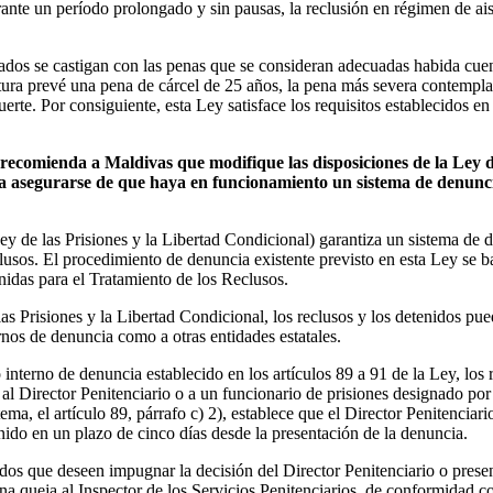
urante un período prolongado y sin pausas, la reclusión en régimen de ai
dos se castigan con las penas que se consideran adecuadas habida cuen
rtura prevé una pena de cárcel de 25 años, la pena más severa contempla
rte. Por consiguiente, esta Ley satisface los requisitos establecidos en e
recomienda a Maldivas que modifique las disposiciones de la Ley de
 asegurarse de que haya en funcionamiento un sistema de denuncia
 de las Prisiones y la Libertad Condicional) garantiza un sistema de d
clusos. El procedimiento de denuncia existente previsto en esta Ley se 
idas para el Tratamiento de los Reclusos.
as Prisiones y la Libertad Condicional, los reclusos y los detenidos pu
rnos de denuncia como a otras entidades estatales.
nterno de denuncia establecido en los artículos 89 a 91 de la Ley, los 
al Director Penitenciario o a un funcionario de prisiones designado por
stema, el artículo 89, párrafo c) 2), establece que el Director Penitenci
enido en un plazo de cinco días desde la presentación de la denuncia.
idos que deseen impugnar la decisión del Director Penitenciario o prese
a queja al Inspector de los Servicios Penitenciarios, de conformidad co