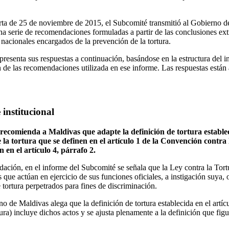
carta de 25 de noviembre de 2015, el Subcomité transmitió al Gobierno 
a serie de recomendaciones formuladas a partir de las conclusiones extr
 nacionales encargados de la prevención de la tortura.
resenta sus respuestas a continuación, basándose en la estructura del 
n de las recomendaciones utilizada en ese informe. Las respuestas están
institucional
recomienda a Maldivas que adapte la definición de tortura establec
 la tortura que se definen en el artículo 1 de la Convención contra 
n en el artículo 4, párrafo 2.
ación, en el informe del Subcomité se señala que la Ley contra la Tortu
s que actúan en ejercicio de sus funciones oficiales, a instigación suya,
e tortura perpetrados para fines de discriminación.
no de Maldivas alega que la definición de tortura establecida en el artí
ra) incluye dichos actos y se ajusta plenamente a la definición que figur