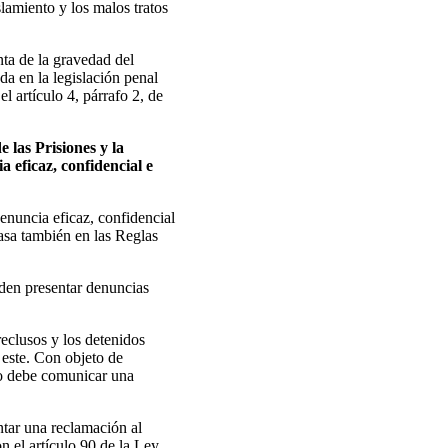
slamiento y los malos tratos
ta de la gravedad del
da en la legislación penal
l artículo 4, párrafo 2, de
 las Prisiones y la
 eficaz, confidencial e
enuncia eficaz, confidencial
basa también en las Reglas
eden presentar denuncias
reclusos y los detenidos
 este. Con objeto de
ario debe comunicar una
ntar una reclamación al
n el artículo 90 de la Ley