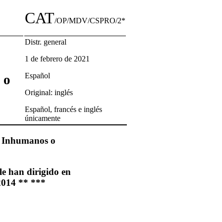
CAT
/OP/MDV/CSPRO/2*
Distr. general
1 de febrero de 2021
Español
 o
Original: inglés
Español, francés e inglés
únicamente
s, Inhumanos o
e han dirigido en
 2014 ** ***