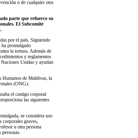
vención o de cualquier otra
ado parte que refuerce su
ionales. El Subcomité
.
das por el país. Siguiendo
aís ha promulgado
ontra la tortura. Además de
rocedimientos y reglamentos
as Naciones Unidas y ayudan
os Humanos de Maldivas, la
mentales (ONG).
zaba el castigo corporal
proporciona las siguientes
romulgada, se considera uso
s corporales graves,
rofesor u otra persona
s personas.