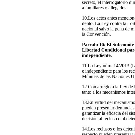
secreto, el interrogatorio d
a familiares o allegados.
10.Los actos antes menciona
delito. La Ley contra la To
nacional salvo la pena de mue
la Convención.
Párrafo 16: El Subcomité 
Libertad Condicional para
independiente.
11.La Ley núm. 14/2013 (Ley
e independiente para los re
Mínimas de las Naciones Un
12.Con arreglo a la Ley de l
tanto a los mecanismos inte
13.En virtud del mecanismo i
pueden presentar denuncias 
garantizar la eficacia del si
decisión al recluso o al det
14.Los reclusos o los deten
respecto pueden presentar un