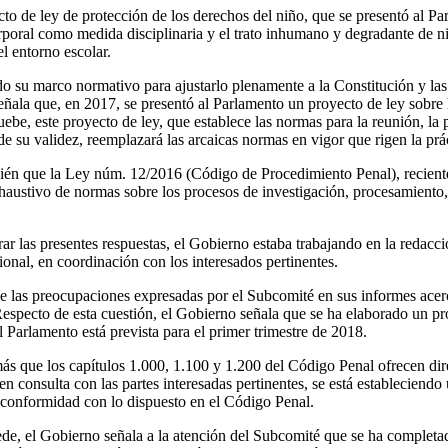
o de ley de protección de los derechos del niño, que se presentó al P
rporal como medida disciplinaria y el trato inhumano y degradante de ni
l entorno escolar.
o su marco normativo para ajustarlo plenamente a la Constitución y las
señala que, en 2017, se presentó al Parlamento un proyecto de ley sobr
be, este proyecto de ley, que establece las normas para la reunión, la 
e su validez, reemplazará las arcaicas normas en vigor que rigen la prác
ién que la Ley núm. 12/2016 (Código de Procedimiento Penal), recien
austivo de normas sobre los procesos de investigación, procesamiento,
r las presentes respuestas, el Gobierno estaba trabajando en la redacc
onal, en coordinación con los interesados pertinentes.
 las preocupaciones expresadas por el Subcomité en sus informes acerc
 Respecto de esta cuestión, el Gobierno señala que se ha elaborado un pr
l Parlamento está prevista para el primer trimestre de 2018.
s que los capítulos 1.000, 1.100 y 1.200 del Código Penal ofrecen dire
en consulta con las partes interesadas pertinentes, se está establecien
e conformidad con lo dispuesto en el Código Penal.
de, el Gobierno señala a la atención del Subcomité que se ha complet