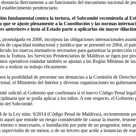
a denuncia directamente a un funcionario del mecanismo nacional de pre
l establecimiento penitenciario.
ón fundamental contra la tortura, el Subcomité recomienda al Est
que se ajuste plenamente a la Constitución y las normas internac
s anteriores e insta al Estado parte a aplicarlas sin mayor dilación
, promulgada en 2008, incorpora las obligaciones internacionales asumi
ción de capacidad institucional y jurídica que se presentó en 2004, el p
lecido los marcos normativos necesarios para garantizar la protección c
tra la Tortura, los Servicios Penitenciarios de Maldivas se rigen por p
ntos operativos estándar también se ajustan a las Reglas Mínimas de l
es a realizar su trabajo eficazmente.
nen la posibilidad de presentar sus denuncias a la Comisión de Derech
onal, el Ministerio del Interior y diversas organizaciones no guberna
ité solicitó al Gobierno que confirmara si el nuevo Código Penal legali
plinaria que se podía aplicar a los niños. A este respecto, el Gobierno 
ón del Subcomité.
44 de la Ley núm. 9/2014 (Código Penal de Maldivas), recientemente p
odo aquel que entrañe un riesgo considerable de causar la muerte, lesione
xtremo o innecesario, o humillación por parte de un progenitor, tutor, p
 supervisión de un menor, o de un tercero que actúe a instancias de esa