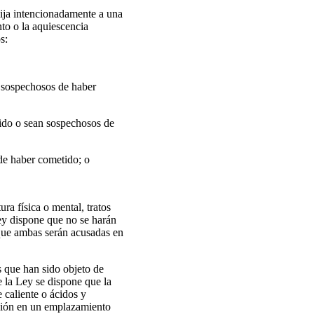
flija intencionadamente a una
nto o la aquiescencia
s:
n sospechosos de haber
tido o sean sospechosos de
de haber cometido; o
ura física o mental, tratos
ey dispone que no se harán
 que ambas serán acusadas en
s que han sido objeto de
e la Ley se dispone que la
te caliente o ácidos y
usión en un emplazamiento