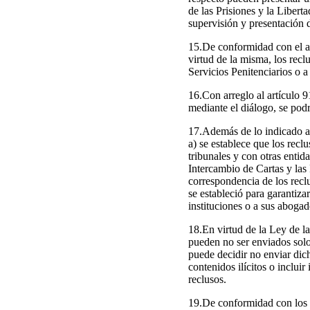
de las Prisiones y la Libert
supervisión y presentación 
15.De conformidad con el ar
virtud de la misma, los recl
Servicios Penitenciarios o a
16.Con arreglo al artículo 9
mediante el diálogo, se podr
17.Además de lo indicado ant
a) se establece que los rec
tribunales y con otras entid
Intercambio de Cartas y las
correspondencia de los recl
se estableció para garantiza
instituciones o a sus abogad
18.En virtud de la Ley de la
pueden no ser enviados solo 
puede decidir no enviar dich
contenidos ilícitos o inclui
reclusos.
19.De conformidad con los r