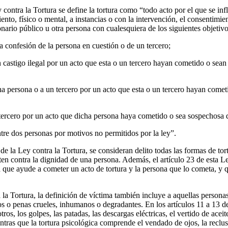
y contra la Tortura se define la tortura como “todo acto por el que se in
ento, físico o mental, a instancias o con la intervención, el consentimie
nario público u otra persona con cualesquiera de los siguientes objetivo
 confesión de la persona en cuestión o de un tercero;
un castigo ilegal por un acto que esta o un tercero hayan cometido o sea
cha persona o a un tercero por un acto que esta o un tercero hayan come
 tercero por un acto que dicha persona haya cometido o sea sospechosa 
tre dos personas por motivos no permitidos por la ley”.
de la Ley contra la Tortura, se consideran delito todas las formas de tort
en contra la dignidad de una persona. Además, el artículo 23 de esta L
na que ayude a cometer un acto de tortura y la persona que lo cometa, y
 la Tortura, la definición de víctima también incluye a aquellas persona
tos o penas crueles, inhumanos o degradantes. En los artículos 11 a 13 d
otros, los golpes, las patadas, las descargas eléctricas, el vertido de acei
entras que la tortura psicológica comprende el vendado de ojos, la recl