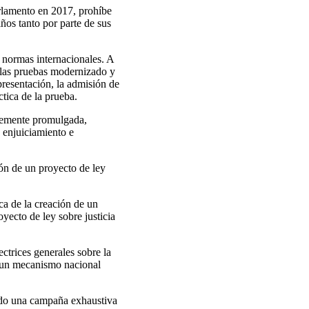
arlamento en 2017, prohíbe
ños tanto por parte de sus
 normas internacionales. A
e las pruebas modernizado y
presentación, la admisión de
tica de la prueba.
temente promulgada,
 enjuiciamiento e
ión de un proyecto de ley
a de la creación de un
oyecto de ley sobre justicia
ctrices generales sobre la
do un mecanismo nacional
ado una campaña exhaustiva