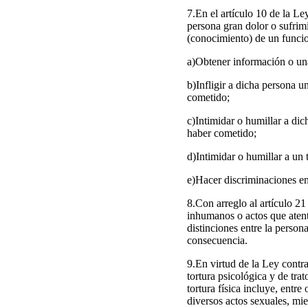
7.En el artículo 10 de la Le
persona gran dolor o sufrimi
(conocimiento) de un funcio
a)Obtener información o una
b)Infligir a dicha persona 
cometido;
c)Intimidar o humillar a di
haber cometido;
d)Intimidar o humillar a un
e)Hacer discriminaciones en
8.Con arreglo al artículo 21 
inhumanos o actos que atent
distinciones entre la perso
consecuencia.
9.En virtud de la Ley contra
tortura psicológica y de tra
tortura física incluye, entre 
diversos actos sexuales, mi