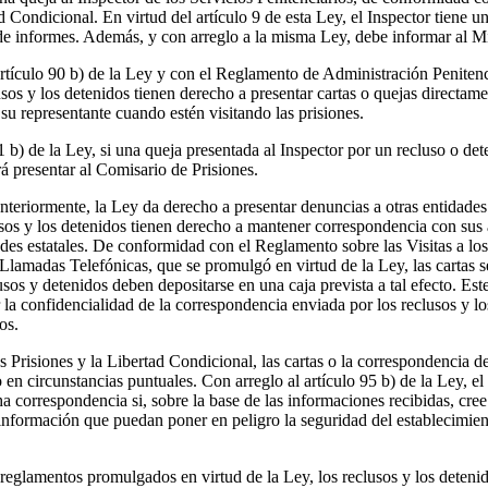
ad Condicional. En virtud del artículo 9 de esta Ley, el Inspector tiene 
de informes. Además, y con arreglo a la misma Ley, debe informar al Mini
tículo 90 b) de la Ley y con el Reglamento de Administración Penitenci
usos y los detenidos tienen derecho a presentar cartas o quejas directame
 su representante cuando estén visitando las prisiones.
1 b) de la Ley, si una queja presentada al Inspector por un recluso o de
á presentar al Comisario de Prisiones.
eriormente, la Ley da derecho a presentar denuncias a otras entidades e
lusos y los detenidos tienen derecho a mantener correspondencia con sus
ades estatales. De conformidad con el Reglamento sobre las Visitas a lo
 Llamadas Telefónicas, que se promulgó en virtud de la Ley, las cartas 
usos y detenidos deben depositarse en una caja prevista a tal efecto. Es
r la confidencialidad de la correspondencia enviada por los reclusos y lo
os.
s Prisiones y la Libertad Condicional, las cartas o la correspondencia d
en circunstancias puntuales. Con arreglo al artículo 95 b) de la Ley, el
a correspondencia si, sobre la base de las informaciones recibidas, cree
r información que puedan poner en peligro la seguridad del establecimien
eglamentos promulgados en virtud de la Ley, los reclusos y los detenid