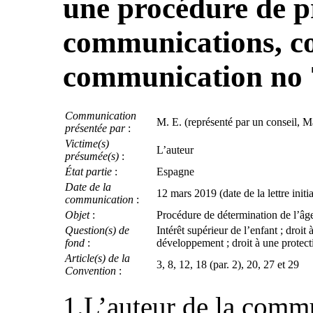
une procédure de p
communications, co
communication no 
Communication
M. E. (représenté par un conseil, M
présentée par
:
Victime(s)
L’auteur
présumée(s)
:
État partie
:
Espagne
Date de la
12 mars 2019 (date de la lettre initia
communication
:
Objet
:
Procédure de détermination de l’â
Question(s) de
Intérêt supérieur de l’enfant ; droit à
fond
:
développement ; droit à une protecti
Article(s) de la
3, 8, 12, 18 (par. 2), 20, 27 et 29
Convention
:
1.L’auteur de la commu