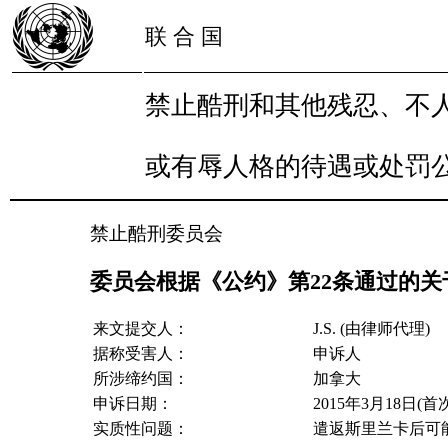
联 合 国
禁止酷刑和其他残忍、不
或有辱人格的待遇或处罚
禁止酷刑委员会
委员会根据《公约》第22条通过的关于第6
来文提交人：
J.S. (由律师代理)
据称受害人：
申诉人
所涉缔约国：
加拿大
申诉日期：
2015年3月18日(首
实质性问题：
遣返斯里兰卡后可