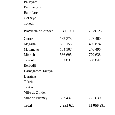
Balleyara
Banibangou
Bankilare
Gotheye
Torodi
Provincia de Zinder
1 411 061
2 080 250
Goure
162 275
227 400
Magaria
355 153
496 874
Matameye
164 107
246 496
Mirriah
536 695
770 638
Tanout
192 831
338 842
Belbedji
Damagaram Takaya
Dungass
Takeita
Tesker
Ville de Zinder
Ville de Niamey
397 437
725 030
Total
7 251 626
11 060 291