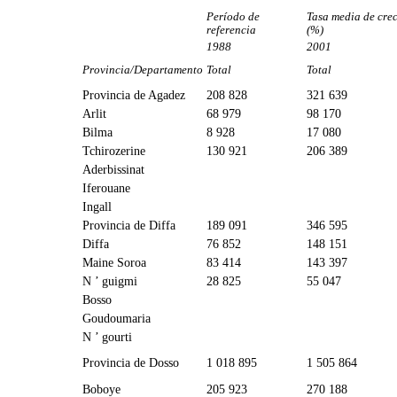
Período de
Tasa media de crec
referencia
(%)
1988
2001
Provincia/Departamento
Total
Total
Provincia de Agadez
208 828
321 639
Arlit
68 979
98 170
Bilma
8 928
17 080
Tchirozerine
130 921
206 389
Aderbissinat
Iferouane
Ingall
Provincia de Diffa
189 091
346 595
Diffa
76 852
148 151
Maine Soroa
83 414
143 397
N ’ guigmi
28 825
55 047
Bosso
Goudoumaria
N ’ gourti
Provincia de Dosso
1 018 895
1 505 864
Boboye
205 923
270 188