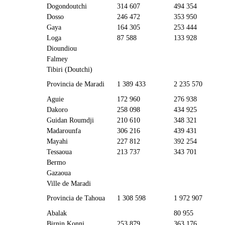
Dogondoutchi
314 607
494 354
Dosso
246 472
353 950
Gaya
164 305
253 444
Loga
87 588
133 928
Dioundiou
Falmey
Tibiri (Doutchi)
Provincia de Maradi
1 389 433
2 235 570
Aguie
172 960
276 938
Dakoro
258 098
434 925
Guidan Roumdji
210 610
348 321
Madarounfa
306 216
439 431
Mayahi
227 812
392 254
Tessaoua
213 737
343 701
Bermo
Gazaoua
Ville de Maradi
Provincia de Tahoua
1 308 598
1 972 907
Abalak
80 955
Birnin Konni
253 879
363 176