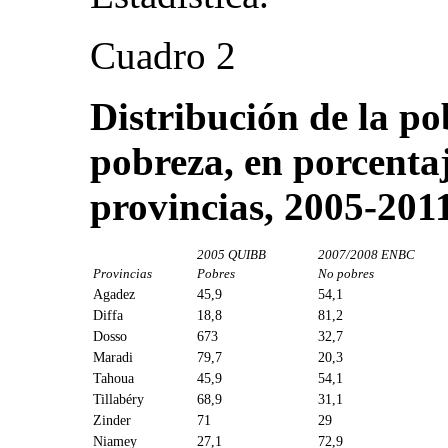
Cuadro 2
Distribución de la po
pobreza, en porcenta
provincias, 2005-201
2005 QUIBB
2007/2008 ENBC
Provincias
Pobres
No pobres
Agadez
45,9
54,1
Diffa
18,8
81,2
Dosso
673
32,7
Maradi
79,7
20,3
Tahoua
45,9
54,1
Tillabéry
68,9
31,1
Zinder
71
29
Niamey
27,1
72,9