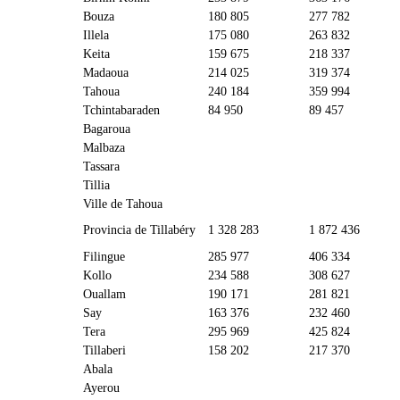
Bouza
180 805
277 782
Illela
175 080
263 832
Keita
159 675
218 337
Madaoua
214 025
319 374
Tahoua
240 184
359 994
Tchintabaraden
84 950
89 457
Bagaroua
Malbaza
Tassara
Tillia
Ville de Tahoua
Provincia de Tillabéry
1 328 283
1 872 436
Filingue
285 977
406 334
Kollo
234 588
308 627
Ouallam
190 171
281 821
Say
163 376
232 460
Tera
295 969
425 824
Tillaberi
158 202
217 370
Abala
Ayerou