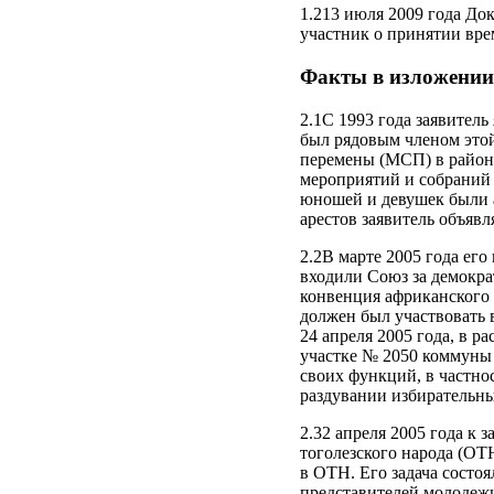
1.213 июля 2009 года До
участник о принятии вре
Факты в изложении
2.1С 1993 года заявител
был рядовым членом этой
перемены (МСП) в районе
мероприятий и собраний 
юношей и девушек были а
арестов заявитель объяв
2.2В марте 2005 года ег
входили Союз за демокра
конвенция африканского 
должен был участвовать 
24 апреля 2005 года, в 
участке № 2050 коммуны
своих функций, в частно
раздувании избирательны
2.32 апреля 2005 года к
тоголезского народа (ОТ
в ОТН. Его задача состоя
представителей молодежи 