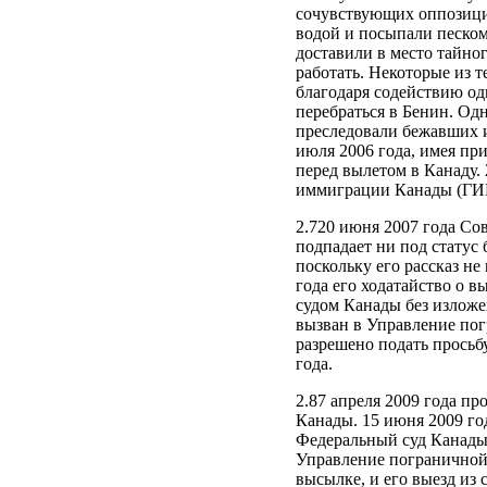
сочувствующих оппозици
водой и посыпали песком,
доставили в место тайно
работать. Некоторые из т
благодаря содействию од
перебраться в Бенин. Одн
преследовали бежавших и
июля 2006 года, имея пр
перед вылетом в Канаду.
иммиграции Канады (ГИК
2.720 июня 2007 года Со
подпадает ни под статус
поскольку его рассказ не
года его ходатайство о 
судом Канады без изложе
вызван в Управление пог
разрешено подать просьб
года.
2.87 апреля 2009 года п
Канады. 15 июня 2009 го
Федеральный суд Канады,
Управление пограничной 
высылке, и его выезд из 