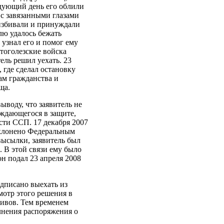
дующий день его облили
 с завязанными глазами
 избивали и принуждали
елю удалось бежать
узнал его и помог ему
 тоголезские войска
ель решил уехать. 23
 где сделал остановку
ам гражданства и
ща.
воду, что заявитель не
уждающегося в защите,
ости ССП. 17 декабря 2007
тклонено Федеральным
высылки, заявитель был
 В этой связи ему было
н подал 23 апреля 2008
едписано выехать из
мотр этого решения в
тивов. Тем временем
лнения распоряжения о