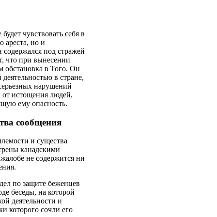
 будет чувствовать себя в
 ареста, но и
н содержался под стражей
т, что при вынесении
 обстановка в Того. Он
 деятельностью в стране,
м серьезных нарушений
 от истощения людей,
зящую ему опасность.
ства сообщения
млемости и существа
отрены канадскими
 жалобе не содержится ни
ения.
тдел по защите беженцев
де беседы, на которой
кой деятельности и
ки которого сочли его