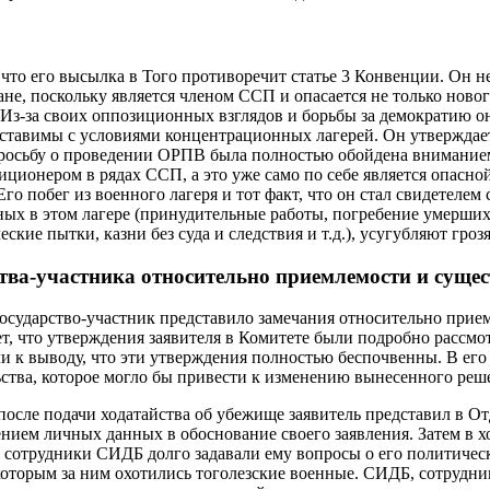
 что его высылка в Того противоречит статье 3 Конвенции. Он не
ане, поскольку является членом ССП и опасается не только нового
 Из-за своих оппозиционных взглядов и борьбы за демократию о
оставимы с условиями концентрационных лагерей. Он утверждае
просьбу о проведении ОРПВ была полностью обойдена вниманием
ционером в рядах ССП, а это уже само по себе является опасной
го побег из военного лагеря и тот факт, что он стал свидетеле
ных в этом лагере (принудительные работы, погребение умерших
ские пытки, казни без суда и следствия и т.д.), усугубляют гро
тва-участника относительно приемлемости и суще
 государство-участник представило замечания относительно прие
т, что утверждения заявителя в Комитете были подробно рассм
и к выводу, что эти утверждения полностью беспочвенны. В его
ьства, которое могло бы привести к изменению вынесенного реш
 после подачи ходатайства об убежище заявитель представил в О
ием личных данных в обоснование своего заявления. Затем в хо
, сотрудники СИДБ долго задавали ему вопросы о его политичес
которым за ним охотились тоголезские военные. СИДБ, сотрудни