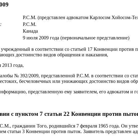
009
Р.С.М. (представлен адвокатом Карлосом Хойосом-Те
:
Р.С.М.
Канада
9 июля 2009 года (первоначальное представление)
, учрежденный в соответствии со статьей 17 Конвенции против 
ающих достоинство видов обращения и наказания,
 2013 года,
алобы № 392/2009, представленной Р.С.М. в соответствии со ст
естоких, бесчеловечных или унижающих достоинство видов обр
нформацию, представленную ему заявителем, его адвокатом и г
твии с пунктом 7 статьи 22 Конвенции против пыто
.С.М., гражданин Того, родившийся 7 февраля 1965 года. Он утв
ием статьи 3 Конвенции против пыток. Заявитель представлен ад