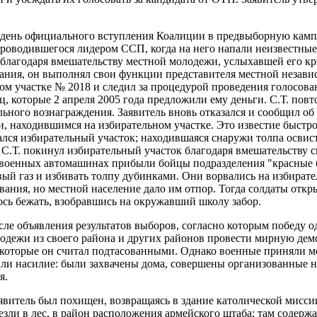
 в день официального вступления Коалиции в предвыборную камп
проводившегося лидером ССП, когда на него напали неизвестные
ь благодаря вмешательству местной молодежи, услыхавшей его к
ования, он выполнял свои функции представителя местной незав
ом участке № 2018 и следил за процедурой проведения голосован
ц, которые 2 апреля 2005 года предложили ему деньги. С.Т. пов
льного вознаграждения. Заявитель вновь отказался и сообщил об
, находившимся на избирательном участке. Это известие быстро 
ался избирательный участок; находившаяся снаружи толпа освиста
 С.Т. покинул избирательный участок благодаря вмешательству с
 военных автомашинах прибыли бойцы подразделения "красные 
вый газ и избивать толпу дубинками. Они ворвались на избирате
вания, но местной население дало им отпор. Тогда солдаты отк
лось бежать, взобравшись на окружавший школу забор.
осле объявления результатов выборов, согласно которым победу 
одежи из своего района и других районов провести мирную де
, которые он считал подтасованными. Однако военные приняли 
ли насилие: были захвачены дома, совершены организованные н
я.
аявитель был похищен, возвращаясь в здание католической мисси
езли в лес, в район расположения армейского штаба; там содержа