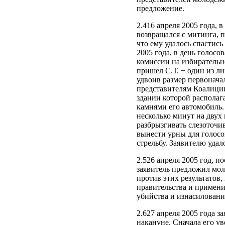
предложение.
2.416 апреля 2005 года,
возвращался с митинга, 
что ему удалось спастис
2005 года, в день голос
комиссии на избирательн
пришел С.Т. − один из ли
удвоив размер первонача
представителям Коалиции
здании которой располаг
камнями его автомобиль.
несколько минут на двух
разбрызгивать слезоточи
вынести урны для голосо
стрельбу. Заявителю уда
2.526 апреля 2005 год, п
заявитель предложил мол
против этих результатов
правительства и примени
убийства и изнасиловани
2.627 апреля 2005 года з
накануне. Сначала его ув