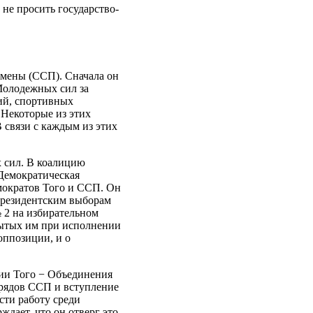
не просить государство-
емены (ССП). Сначала он
 Молодежных сил за
ций, спортивных
 Некоторые из этих
 связи с каждым из этих
х сил. В коалицию
 Демократическая
мократов Того и ССП. Он
 президентским выборам
№ 2 на избирательном
рытых им при исполнении
оппозиции, и о
тии Того − Объединения
 рядов ССП и вступление
сти работу среди
ждает, что он отверг это