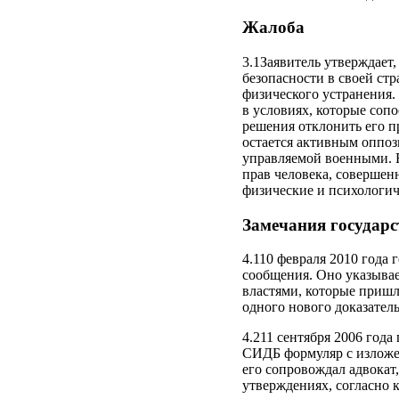
Жалоба
3.1Заявитель утверждает,
безопасности в своей стр
физического устранения.
в условиях, которые соп
решения отклонить его 
остается активным оппози
управляемой военными. Е
прав человека, совершен
физические и психологиче
Замечания государс
4.110 февраля 2010 года
сообщения. Оно указывае
властями, которые пришл
одного нового доказател
4.211 сентября 2006 года
СИДБ формуляр с изложен
его сопровождал адвокат
утверждениях, согласно 