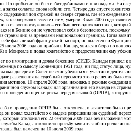
и. По прибытии он был избит дубинками и прикладами. На сле
 а затем солдаты снова избили его. Четыре дня спустя заявителя
го содержания под стражей на севере страны, где его ежедневно
ех, кто содержался вместе с ним, умерли. 3 мая 2006 года заявит
ного из военнослужащих – его бывшего одноклассника, который 
ако и в Бенине он не чувствовал себя в безопасности, поскольку
з страны лиц за пределами национальной границы. Тогда заявит
и себе фальшивый французский паспорт, он вылетел во Францию,
 25 июля 2006 года он прибыл в Канаду, явился в бюро по вопрос
) в Монреале и подал ходатайство о предоставлении ему убежи
вет по иммиграции и делам беженцев (СИДБ) Канады пришел к вы
 беженца по смыслу Конвенции 1951 года, ни под статус лица, н
 вызвал доверия и Совет не смог убедиться в участии в деятельн
выдаче разрешения на судебный пересмотр этого решения было о
ния мотивов. 10 апреля 2008 года, находясь в режиме ожидания 
раничной службы Канады для организации его выезда из страны.
у о проведении оценки риска перед высылкой (ОРПВ), которую о
росьба о проведении ОРПВ была отклонена, и заявителю было пр
да он подал ходатайство о выдаче разрешения на судебный перес
 который отклонил его 22 сентября 2009 года без изложения мо
службы Канады отклонило просьбу заявителя об отсрочке испо
страны был намечен на 10 июля 2009 года.