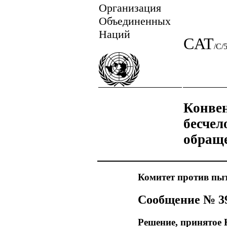
Организация
Объединенных
Наций
CAT
/C/
Конвен
бесчел
обраще
Комитет против пы
Сообщение № 39
Решение, принятое К