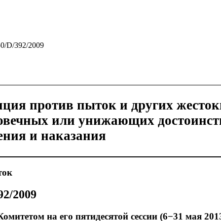
50/D/392/2009
ция против пыток и других жесток
овечных или унижающих достоинст
ния и наказания
ток
2/2009
омитетом на его пятидесятой сессии (6−31 мая 2013