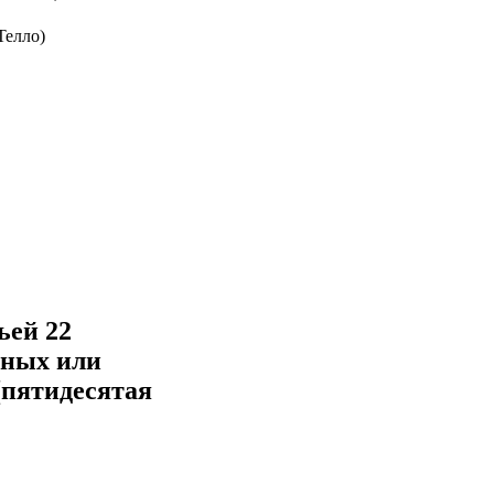
Телло)
ьей 22
чных или
(пятидесятая