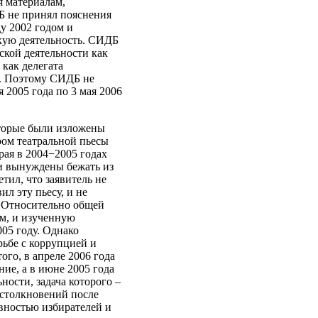
я материалам,
Б не принял пояснения
ду 2002 годом и
скую деятельность. СИДБ
ской деятельности как
 как делегата
я. Поэтому СИДБ не
я 2005 года по 3 мая 2006
оторые были изложены
ром театральной пьесы
рая в 2004−2005 годах
ли вынуждены бежать из
ил, что заявитель не
л эту пьесу, и не
. Относительно общей
м, и изученную
05 году. Однако
ьбе с коррупцией и
ого, в апреле 2006 года
ие, а в июне 2005 года
ности, задача которого –
 столкновений после
ивностью избирателей и