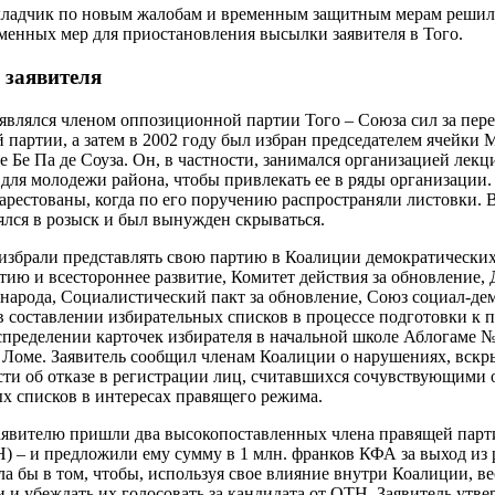
кладчик по новым жалобам и временным защитным мерам решил 
менных мер для приостановления высылки заявителя в Того.
 заявителя
ь являлся членом оппозиционной партии Того – Союза сил за пер
 партии, а затем в 2002 году был избран председателем ячейки
 Бе Па де Соуза. Он, в частности, занимался организацией лек
для молодежи района, чтобы привлекать ее в ряды организации.
рестованы, когда по его поручению распространяли листовки. В
лялся в розыск и был вынужден скрываться.
о избрали представлять свою партию в Коалиции демократически
тию и всестороннее развитие, Комитет действия за обновление,
народа, Социалистический пакт за обновление, Союз социал-де
в составлении избирательных списков в процессе подготовки к
распределении карточек избирателя в начальной школе Аблогаме 
 Ломе. Заявитель сообщил членам Коалиции о нарушениях, вск
сти об отказе в регистрации лиц, считавшихся сочувствующими 
х списков в интересах правящего режима.
 заявителю пришли два высокопоставленных члена правящей пар
Н) – и предложили ему сумму в 1 млн. франков КФА за выход из
ла бы в том, чтобы, используя свое влияние внутри Коалиции, ве
и убеждать их голосовать за кандидата от ОТН. Заявитель утвер