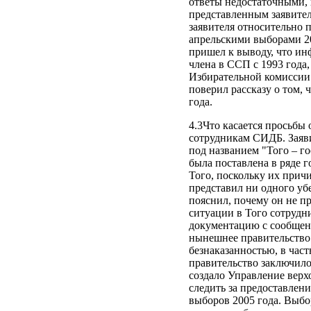
ответы недостаточными, 
представленным заявите
заявителя относительно 
апрельскими выборами 20
пришел к выводу, что ин
члена в ССП с 1993 года,
Избирательной комиссии 
поверил рассказу о том, 
года.
4.3Что касается просьбы
сотрудникам СИДБ. Заяви
под названием "Того – го
была поставлена в ряде 
Того, поскольку их прич
представил ни одного убе
пояснил, почему он не п
ситуации в Того сотрудн
документацию с сообщени
нынешнее правительство
безнаказанностью, в част
правительство заключило
создало Управление верх
следить за предоставлен
выборов 2005 года. Выбо