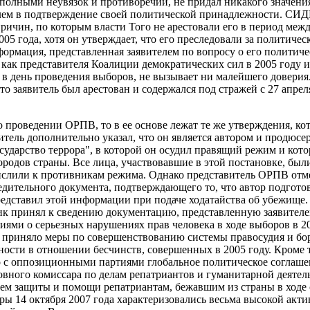
полными неувязок и противоречий, не придал никакого значени
лем в подтверждение своей политической принадлежности. СИД
причин, по которым власти Того не арестовали его в период меж
05 года, хотя он утверждает, что его преследовали за политиче
формация, представленная заявителем по вопросу о его политиче
 как представителя Коалиции демократических сил в 2005 году и
в день проведения выборов, не вызывает ни малейшего довери
что заявитель был арестован и содержался под стражей с 27 апрел
 о проведении ОРПВ, то в ее основе лежат те же утверждения, к
тель дополнительно указал, что он является автором и продюсе
сударство террора", в которой он осудил правящий режим и кото
городов страны. Все лица, участвовавшие в этой постановке, бы
ислили к противникам режима. Однако представитель ОРПВ отмет
дительного документа, подтверждающего то, что автор подготови
редставил этой информации при подаче ходатайства об убежище
ик принял к сведению документацию, представленную заявителе
ями о серьезных нарушениях прав человека в ходе выборов в 20
 приняло меры по совершенствованию системы правосудия и бор
ности в отношении бесчинств, совершенных в 2005 году. Кроме т
 с оппозиционными партиями глобальное политическое соглашен
овного комиссара по делам репатриантов и гуманитарной деятель
ием защиты и помощи репатриантам, бежавшим из страны в ходе
ры 14 октября 2007 года характеризовались весьма высокой акт