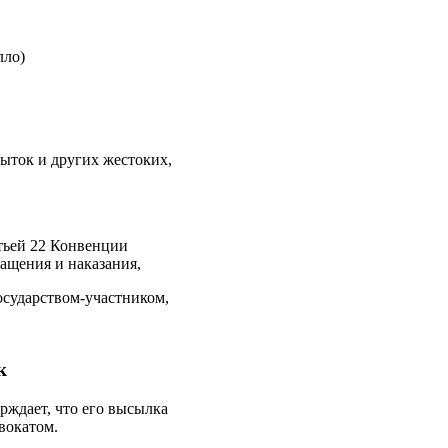
лло)
пыток и других жестоких,
атьей 22 Конвенции
ащения и наказания,
осударством-участником,
к
ерждает, что его высылка
вокатом.