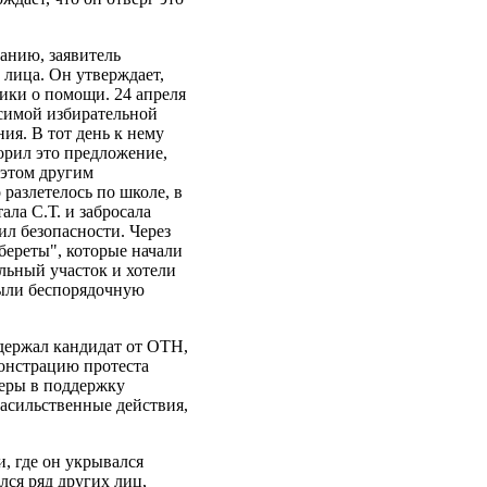
анию, заявитель
 лица. Он утверждает,
рики о помощи. 24 апреля
исимой избирательной
ия. В тот день к нему
торил это предложение,
 этом другим
разлетелось по школе, в
ла С.Т. и забросала
ил безопасности. Через
береты", которые начали
льный участок и хотели
рыли беспорядочную
одержал кандидат от ОТН,
монстрацию протеста
меры в поддержку
асильственные действия,
и, где он укрывался
лся ряд других лиц,