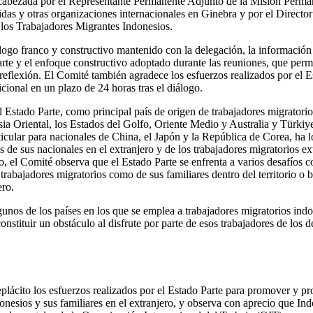
ncabezada por el Representante Permanente Adjunto de la Misión Perman
das y otras organizaciones internacionales en Ginebra y por el Directo
 los Trabajadores Migrantes Indonesios.
logo franco y constructivo mantenido con la delegación, la información
arte y el enfoque constructivo adoptado durante las reuniones, que permi
 reflexión. El Comité también agradece los esfuerzos realizados por el E
cional en un plazo de 24 horas tras el diálogo.
 Estado Parte, como principal país de origen de trabajadores migratori
sia Oriental, los Estados del Golfo, Oriente Medio y Australia y Türki
rticular para nacionales de China, el Japón y la República de Corea, ha
s de sus nacionales en el extranjero y de los trabajadores migratorios ex
o, el Comité observa que el Estado Parte se enfrenta a varios desafíos c
trabajadores migratorios como de sus familiares dentro del territorio o b
ero.
unos de los países en los que se emplea a trabajadores migratorios indo
stituir un obstáculo al disfrute por parte de esos trabajadores de los 
lácito los esfuerzos realizados por el Estado Parte para promover y pro
onesios y sus familiares en el extranjero, y observa con aprecio que Ind