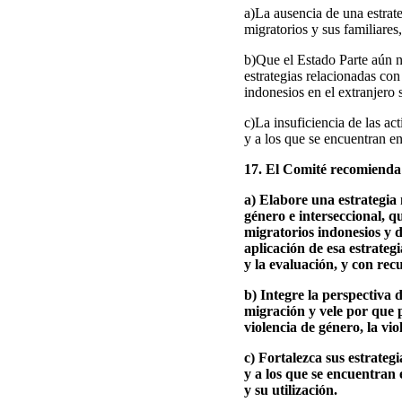
a)La ausencia de una estrat
migratorios y sus familiares
b)Que el Estado Parte aún n
estrategias relacionadas con
indonesios en el extranjero 
c)La insuficiencia de las ac
y a los que se encuentran en
17. El Comité recomienda
a) Elabore una estrategia 
género e interseccional, q
migratorios indonesios y d
aplicación de esa estrateg
y la evaluación, y con rec
b) Integre la perspectiva d
migración y vele por que p
violencia de género, la vio
c) Fortalezca sus estrateg
y a los que se encuentran 
y su utilización.