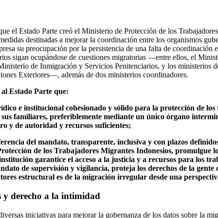
ue el Estado Parte creó el Ministerio de Protección de los Trabajadore
medidas destinadas a mejorar la coordinación entre los organismos gub
resa su preocupación por la persistencia de una falta de coordinación 
rios sigan ocupándose de cuestiones migratorias —entre ellos, el Minist
Ministerio de Inmigración y Servicios Penitenciarios, y los ministerio
ones Exteriores—, además de dos ministerios coordinadores.
 al Estado Parte que:
dico e institucional cohesionado y sólido para la protección de los
 sus familiares, preferiblemente mediante un único órgano intermini
o y de autoridad y recursos suficientes;
erencia del mandato, transparente, inclusiva y con plazos definido
Protección de los Trabajadores Migrantes Indonesios, promulgue l
nstitución garantice el acceso a la justicia y a recursos para los tr
dato de supervisión y vigilancia, proteja los derechos de la gente 
ctores estructural es de la migración irregular desde una perspect
 y derecho a la intimidad
iversas iniciativas para mejorar la gobernanza de los datos sobre la mi