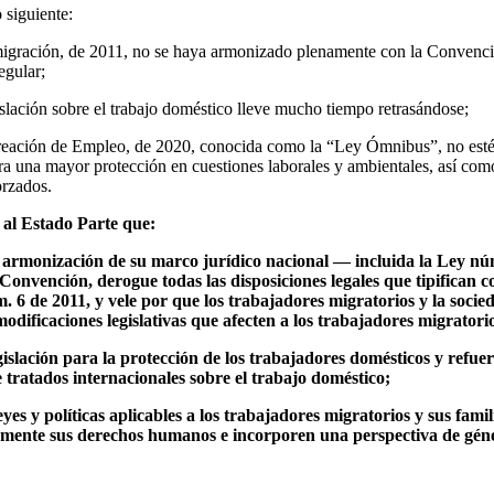
 siguiente:
igración, de 2011, no se haya armonizado plenamente con la Convenció
egular;
slación sobre el trabajo doméstico lleve mucho tiempo retrasándose;
reación de Empleo, de 2020, conocida como la “Ley Ómnibus”, no est
ra una mayor protección en cuestiones laborales y ambientales, así co
orzados.
 al Estado Parte que:
a armonización de su marco jurídico nacional — incluida la Ley núm
onvención, derogue todas las disposiciones legales que tipifican c
m. 6 de 2011, y vele por que los trabajadores migratorios y la socied
odificaciones legislativas que afecten a los trabajadores migratori
slación para la protección de los trabajadores domésticos y refuer
e tratados internacionales sobre el trabajo doméstico;
eyes y políticas aplicables a los trabajadores migratorios y sus famil
mente sus derechos humanos e incorporen una perspectiva de géne