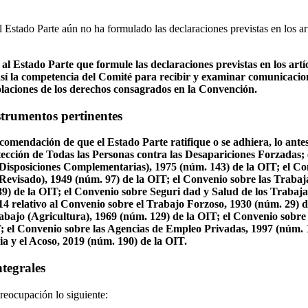
 Estado Parte aún no ha formulado las declaraciones previstas en los art
l Estado Parte que formule las declaraciones previstas en los artíc
í la competencia del Comité para recibir y examinar comunicacio
iolaciones de los derechos consagrados en la Convención.
nstrumentos pertinentes
ecomendación de que el Estado Parte ratifique o se adhiera, lo ante
tección de Todas las Personas contra las Desapariciones Forzadas; 
isposiciones Complementarias), 1975 (núm. 143) de la OIT; el Co
evisado), 1949 (núm. 97) de la OIT; el Convenio sobre las Trabaj
9) de la OIT; el Convenio sobre Seguri dad y Salud de los Trabaj
014 relativo al Convenio sobre el Trabajo Forzoso, 1930 (núm. 29) 
abajo (Agricultura), 1969 (núm. 129) de la OIT; el Convenio sobre 
; el Convenio sobre las Agencias de Empleo Privadas, 1997 (núm. 1
ia y el Acoso, 2019 (núm. 190) de la OIT.
ntegrales
reocupación lo siguiente: