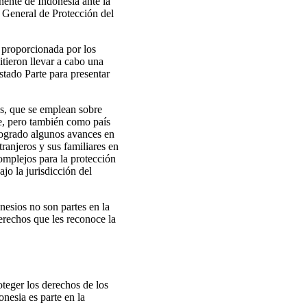
ente de Indonesia ante la
r General de Protección del
 proporcionada por los
tieron llevar a cabo una
stado Parte para presentar
os, que se emplean sobre
ye, pero también como país
 logrado algunos avances en
tranjeros y sus familiares en
omplejos para la protección
ajo la jurisdicción del
nesios no son partes en la
derechos que les reconoce la
teger los derechos de los
onesia es parte en la