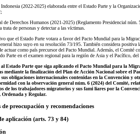
a Indonesia (2022-2025) elaborada entre el Estado Parte y la Organizaci
;
al de Derechos Humanos (2021-2025) (Reglamento Presidencial núm. 5
trata de personas y detectar a las víctimas.
ivo que el Estado Parte votara a favor del Pacto Mundial para la Migr
neral hizo suyo en su resolución 73/195. También considera positiva la
de actuar como país precursor del Pacto Mundial. Además, el Comité con
ado Parte en el examen regional para la región de Asia y el Pacífico, del
 al Estado Parte que siga aplicando el Pacto Mundial para la Mig
as mediante la finalización del Plan de Acción Nacional sobre el P
 sus obligaciones internacionales contenidas en la Convención y ot
ormidad con la observación general núm. 6 (2024) del Comité, relat
os de los trabajadores migratorios y sus fami liares por la Conven
, Ordenada y Regular.
s de preocupación y recomendaciones
e aplicación (arts. 73 y 84)
ión