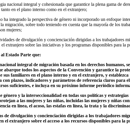
egia nacional integral y cohesionada que garantice la plena gama de der
, tanto en el plano interno como en el extranjero;
o ha integrado la perspectiva de género ni incorporado un enfoque inter
 la migración, sobre todo teniendo en cuenta que la mayoría de los trab
son mujeres;
tividades de divulgación y concienciación dirigidas a los trabajadores mi
 el extranjero sobre las iniciativas y los programas disponibles para la 
 al Estado Parte que:
nacional integral de migración basada en los derechos humanos, sen
ue abarque todos los aspectos de la Convención y garantice la prot
e sus familiares en el plano interno y en el extranjero, y establez
ia con plazos, indicadores y parámetros de referencia claros para el
ursos suficientes, e incluya en su próximo informe periódico inform
e género y la interseccionalidad en todas sus políticas y estrategias
rotejan a las mujeres y las niñas, incluidas las mujeres y niñas con
lencia en línea, el acoso, las estafas en línea, la trata y la discrimi
ias de divulgación y concienciación dirigidas a los trabajadores mig
en el extranjero sobre el acceso a los recursos disponibles para la 