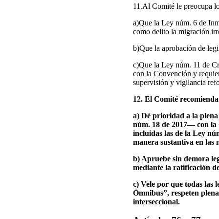
11.Al Comité le preocupa lo
a)Que la Ley núm. 6 de Inm
como delito la migración irr
b)Que la aprobación de legi
c)Que la Ley núm. 11 de C
con la Convención y requie
supervisión y vigilancia ref
12. El Comité recomienda
a) Dé prioridad a la plen
núm. 18 de 2017— con la C
incluidas las de la Ley nú
manera sustantiva en las m
b) Apruebe sin demora legi
mediante la ratificación d
c) Vele por que todas las l
Ómnibus”, respeten plena
interseccional.