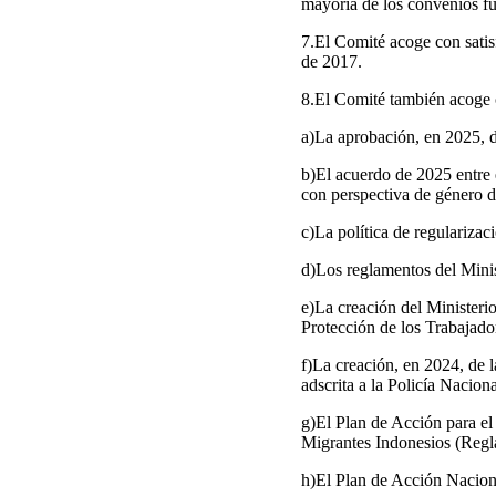
mayoría de los convenios fu
7.El Comité acoge con satis
de 2017.
8.El Comité también acoge co
a)La aprobación, en 2025, d
b)El acuerdo de 2025 entre e
con perspectiva de género d
c)La política de regularizac
d)Los reglamentos del Minis
e)La creación del Ministeri
Protección de los Trabajad
f)La creación, en 2024, de l
adscrita a la Policía Nacion
g)El Plan de Acción para el
Migrantes Indonesios (Regl
h)El Plan de Acción Naciona