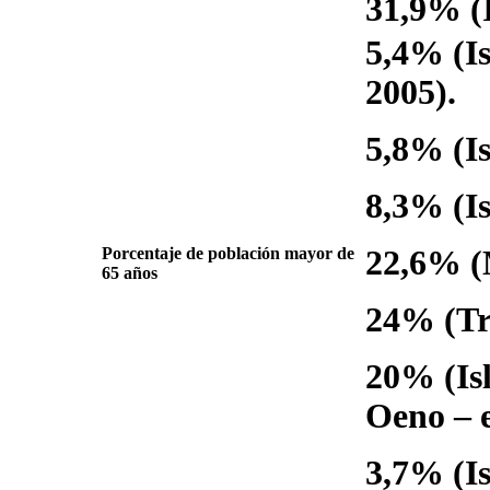
31,9% (I
5,4% (Is
2005).
5,8% (Is
8,3% (Is
Porcentaje de población mayor de
22,6% (
65 años
24% (Tr
20% (Isl
Oeno – e
3,7% (Is