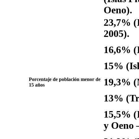
Oeno).
23,7% (I
2005).
16,6% (I
15% (Isl
Porcentaje de población menor de
19,3% (
15 años
13% (Tr
15,5% (I
y Oeno –