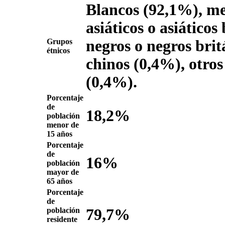
Blancos (92,1%), me
asiáticos o asiáticos
Grupos
negros o negros brit
étnicos
chinos (0,4%), otros
(0,4%).
Porcentaje
de
18,2%
población
menor de
15 años
Porcentaje
de
16%
población
mayor de
65 años
Porcentaje
de
población
79,7%
residente