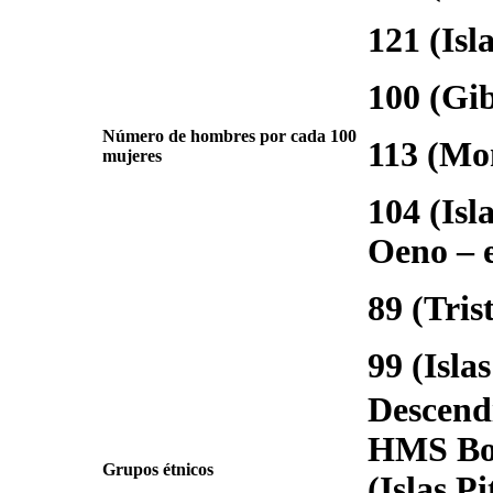
121 (Isl
100 (Gib
Número de hombres por cada 100
113 (Mon
mujeres
104 (Isl
Oeno – e
89 (Tris
99 (Isla
Descendi
HMS Bou
Grupos étnicos
(Islas P