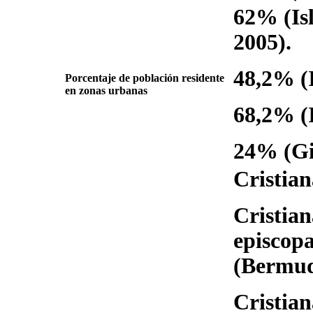
62% (Isl
2005).
48,2% (I
Porcentaje de población residente
en zonas urbanas
68,2% (I
24% (Gib
Cristian
Cristian
episcopa
(Bermud
Cristian