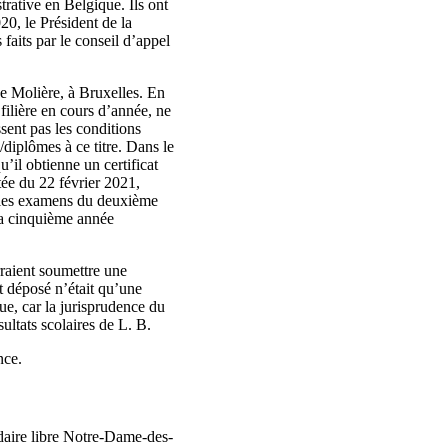
trative en Belgique. Ils ont
20, le Président de la
faits par le conseil d’appel
e Molière, à Bruxelles. En
filière en cours d’année, ne
sent pas les conditions
/diplômes à ce titre. Dans le
u’il obtienne un certificat
tée du 22 février 2021,
ser les examens du deuxième
sa cinquième année
rraient soumettre une
t déposé n’était qu’une
ue, car la jurisprudence du
ultats scolaires de L. B.
nce.
ndaire libre Notre-Dame-des-