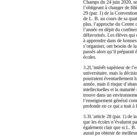
Champs du 24 juin 2020, sel
l’obligeant à changer de filièr
29 (par. 1) de la Convention
de L. B. au cours de sa qua
plus, l’approche du Centre 
l’année en dépit du confinem
défavorisés. Les élèves qui
à apprendre dans de bonnes c
s’organiser, ont besoin de l
passés alors qu’il préparait
écoles.
3.2L’intérêt supérieur de l’e
universitaire, mais la déci
pourraient éventuellement lu
année, mais il risque d’aband
intellectuelles et la maturi
trouve dans un environnement 
l’enseignement général comp
profonde en ce qui a trait à 
3.3L’article 28 (par. 1) de
que les écoles n’évaluent pa
également clair que si L. B.
aurait pu obtenir de meilleur