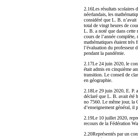
2.16Les résultats scolaires d
néerlandais, les mathématiqu
considéré que L. B. n’avait p
total de vingt heures de co
L. B. a noté que dans cette 
cours de l’année complète, m
mathématiques étaient très f
l’évaluation du professeur d
pendant la pandémie.
2.17Le 24 juin 2020, le cons
était admis en cinquième an
transition. Le conseil de cl
en géographie.
2.18Le 29 juin 2020, E. P. a
déclaré que L. B. avait été 
no 7560. Le même jour, la Co
d’enseignement général, il 
2.19Le 10 juillet 2020, repr
recours de la Fédération Wal
2.20Représentés par un cons