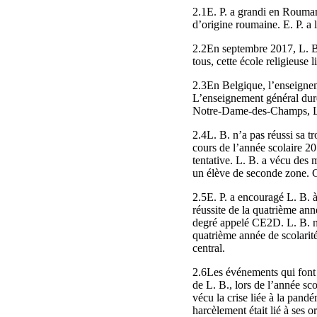
2.1E. P. a grandi en Rouman
d’origine roumaine. E. P. a 
2.2En septembre 2017, L. B
tous, cette école religieuse 
2.3En Belgique, l’enseigneme
L’enseignement général dure
Notre‑Dame‑des‑Champs, L. B
2.4L. B. n’a pas réussi sa 
cours de l’année scolaire 20
tentative. L. B. a vécu des 
un élève de seconde zone. Ce
2.5E. P. a encouragé L. B. à
réussite de la quatrième ann
degré appelé CE2D. L. B. n’
quatrième année de scolarité
central.
2.6Les événements qui font 
de L. B., lors de l’année sc
vécu la crise liée à la pan
harcèlement était lié à ses o