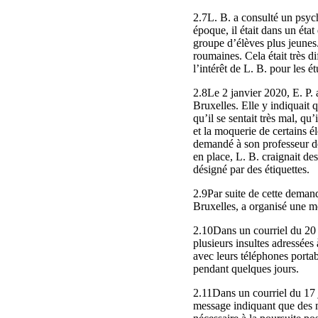
2.7L. B. a consulté un psych
époque, il était dans un état
groupe d’élèves plus jeunes
roumaines. Cela était très di
l’intérêt de L. B. pour les 
2.8Le 2 janvier 2020, E. P. 
Bruxelles. Elle y indiquait q
qu’il se sentait très mal, qu
et la moquerie de certains élè
demandé à son professeur de 
en place, L. B. craignait des 
désigné par des étiquettes.
2.9Par suite de cette deman
Bruxelles, a organisé une m
2.10Dans un courriel du 20 f
plusieurs insultes adressées
avec leurs téléphones portab
pendant quelques jours.
2.11Dans un courriel du 17 j
message indiquant que des me