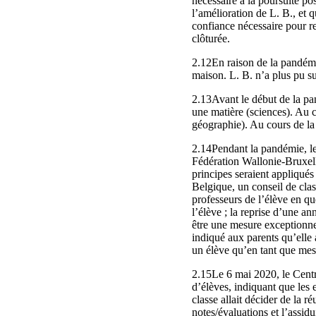
nécessaire à la poursuite pos
l’amélioration de L. B., et q
confiance nécessaire pour ret
clôturée.
2.12En raison de la pandémi
maison. L. B. n’a plus pu sui
2.13Avant le début de la pan
une matière (sciences). Au c
géographie). Au cours de la 
2.14Pendant la pandémie, les
Fédération Wallonie-Bruxelles
principes seraient appliqués 
Belgique, un conseil de clas
professeurs de l’élève en que
l’élève ; la reprise d’une an
être une mesure exceptionnell
indiqué aux parents qu’elle a
un élève qu’en tant que mes
2.15Le 6 mai 2020, le Cent
d’élèves, indiquant que les
classe allait décider de la 
notes/évaluations et l’assid