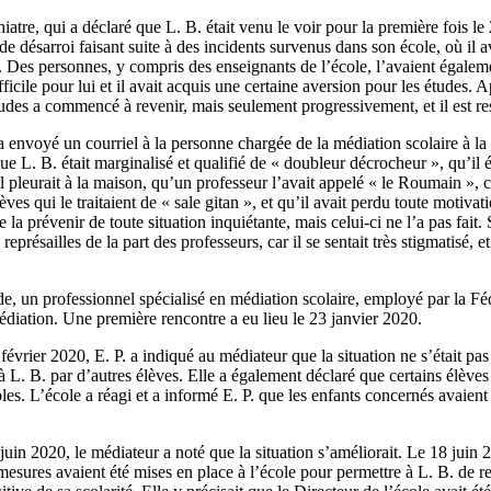
iatre, qui a déclaré que L. B. était venu le voir pour la première fois le
 de désarroi faisant suite à des incidents survenus dans son école, où il a
. Des personnes, y compris des enseignants de l’école, l’avaient égaleme
fficile pour lui et il avait acquis une certaine aversion pour les études.
études a commencé à revenir, mais seulement progressivement, et il est res
a envoyé un courriel à la personne chargée de la médiation scolaire à l
ue L. B. était marginalisé et qualifié de « doubleur décrocheur », qu’il ét
’il pleurait à la maison, qu’un professeur l’avait appelé « le Roumain », 
ves qui le traitaient de « sale gitan », et qu’il avait perdu toute motivati
la prévenir de toute situation inquiétante, mais celui-ci ne l’a pas fait.
représailles de la part des professeurs, car il se sentait très stigmatisé, et
de, un professionnel spécialisé en médiation scolaire, employé par la Fé
édiation. Une première rencontre a eu lieu le 23 janvier 2020.
évrier 2020, E. P. a indiqué au médiateur que la situation ne s’était pas 
 à L. B. par d’autres élèves. Elle a également déclaré que certains élèves
les. L’école a réagi et a informé E. P. que les enfants concernés avaient
uin 2020, le médiateur a noté que la situation s’améliorait. Le 18 juin 
sures avaient été mises en place à l’école pour permettre à L. B. de re