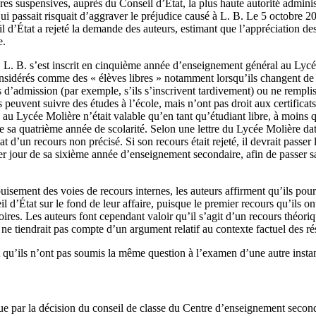
es suspensives, auprès du Conseil d’État, la plus haute autorité adminis
qui passait risquait d’aggraver le préjudice causé à L. B. Le 5 octobre 20
’État a rejeté la demande des auteurs, estimant que l’appréciation des 
e.
L. B. s’est inscrit en cinquième année d’enseignement général au Lycé
onsidérés comme des « élèves libres » notamment lorsqu’ils changent de 
s d’admission (par exemple, s’ils s’inscrivent tardivement) ou ne remplis
s peuvent suivre des études à l’école, mais n’ont pas droit aux certificats
 au Lycée Molière n’était valable qu’en tant qu’étudiant libre, à moins q
 de sa quatrième année de scolarité. Selon une lettre du Lycée Molière da
tat d’un recours non précisé. Si son recours était rejeté, il devrait pas
ier jour de sa sixième année d’enseignement secondaire, afin de passer 
isement des voies de recours internes, les auteurs affirment qu’ils pou
d’État sur le fond de leur affaire, puisque le premier recours qu’ils on
es. Les auteurs font cependant valoir qu’il s’agit d’un recours théoriq
 ne tiendrait pas compte d’un argument relatif au contexte factuel des rés
 qu’ils n’ont pas soumis la même question à l’examen d’une autre insta
que par la décision du conseil de classe du Centre d’enseignement seco