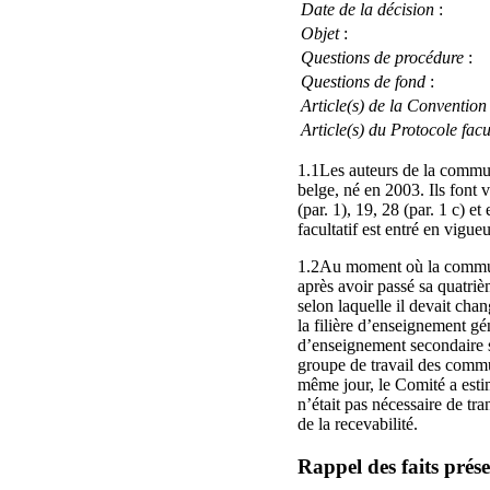
Date de la décision
:
Objet
:
Questions de procédure
:
Questions de fond
:
Article(s) de la Convention
Article(s) du Protocole facul
1.1Les auteurs de la communi
belge, né en 2003. Ils font va
(par. 1), 19, 28 (par. 1 c) 
facultatif est entré en vigue
1.2Au moment où la communi
après avoir passé sa quatr
selon laquelle il devait cha
la filière d’enseignement 
d’enseignement secondaire sa
groupe de travail des commu
même jour, le Comité a estim
n’était pas nécessaire de t
de la recevabilité.
Rappel des faits prése