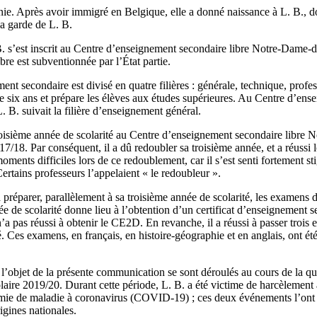
ie. Après avoir immigré en Belgique, elle a donné naissance à L. B., do
la garde de L. B.
. s’est inscrit au Centre d’enseignement secondaire libre Notre-Dame-
libre est subventionnée par l’État partie.
nt secondaire est divisé en quatre filières : générale, technique, profess
 six ans et prépare les élèves aux études supérieures. Au Centre d’ens
. suivait la filière d’enseignement général.
troisième année de scolarité au Centre d’enseignement secondaire libr
17/18. Par conséquent, il a dû redoubler sa troisième année, et a réussi 
moments difficiles lors de ce redoublement, car il s’est senti fortement 
rtains professeurs l’appelaient « le redoubleur ».
 préparer, parallèlement à sa troisième année de scolarité, les examens 
ée de scolarité donne lieu à l’obtention d’un certificat d’enseignement
a pas réussi à obtenir le CE2D. En revanche, il a réussi à passer trois
. Ces examens, en français, en histoire‑géographie et en anglais, ont été
l’objet de la présente communication se sont déroulés au cours de la qu
olaire 2019/20. Durant cette période, L. B. a été victime de harcèlement à
démie de maladie à coronavirus (COVID-19) ; ces deux événements l’ont
rigines nationales.