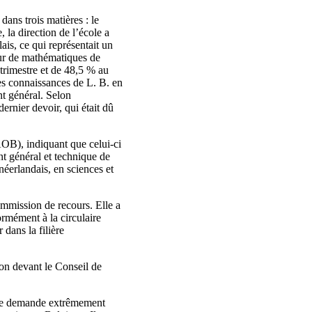
dans trois matières : le
 la direction de l’école a
lais, ce qui représentait un
eur de mathématiques de
trimestre et de 48,5 % au
les connaissances de L. B. en
nt général. Selon
ernier devoir, qui était dû
(AOB), indiquant que celui-ci
t général et technique de
néerlandais, en sciences et
Commission de recours. Elle a
ormément à la circulaire
dans la filière
ion devant le Conseil de
’une demande extrêmement