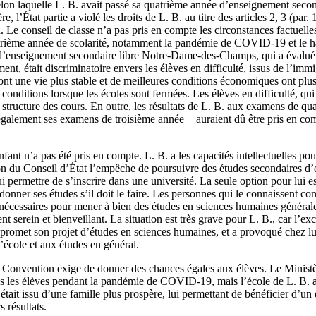
on laquelle L. B. avait passé sa quatrième année d’enseignement second
e, l’État partie a violé les droits de L. B. au titre des articles 2, 3 (par. 1
. Le conseil de classe n’a pas pris en compte les circonstances factuell
trième année de scolarité, notamment la pandémie de COVID-19 et le ha
d’enseignement secondaire libre Notre‑Dame‑des‑Champs, qui a évalué l
ent, était discriminatoire envers les élèves en difficulté, issus de l’imm
 ont une vie plus stable et de meilleures conditions économiques ont pl
onditions lorsque les écoles sont fermées. Les élèves en difficulté, qu
a structure des cours. En outre, les résultats de L. B. aux examens de qu
 également ses examens de troisième année − auraient dû être pris en co
nfant n’a pas été pris en compte. L. B. a les capacités intellectuelles po
sion du Conseil d’État l’empêche de poursuivre des études secondaires d
i permettre de s’inscrire dans une université. La seule option pour lui e
onner ses études s’il doit le faire. Les personnes qui le connaissent con
té nécessaires pour mener à bien des études en sciences humaines générale
serein et bienveillant. La situation est très grave pour L. B., car l’excl
romet son projet d’études en sciences humaines, et a provoqué chez l
l’école et aux études en général.
 la Convention exige de donner des chances égales aux élèves. Le Ministè
s les élèves pendant la pandémie de COVID-19, mais l’école de L. B. a v
 était issu d’une famille plus prospère, lui permettant de bénéficier d’un
s résultats.