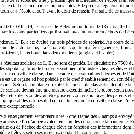
itive de sa scolarité. Elle y précisait que le Directeur de l’école avait é
u’elle était rassurée par ses bonnes notes. Elle précisait également que L
ourner à l’école et qu’il avait le désir de réussir. Par suite de ce messag
e de COVID-19, les écoles de Belgique ont fermé le 13 mars 2020, et le
vre les cours particuliers qu’il suivait avec un tuteur en dehors de l’éco
démie, L. B. a été évalué sur trois périodes de scolarité. Au cours de l
ours de la deuxième, il a échoué dans quatre matières (sciences, françai
troisième, il a échoué dans deux matières (anglais et histoire).
 résultats scolaires de L. B. se sont dégradés. La circulaire no 7560 du
 stipulait qu’afin de limiter le sentiment d’injustice chez les élèves et l
par le conseil de classe, dans le cadre des évaluations internes et de l’att
se est un organe ad hoc présidé par le chef d’établissement ou son délé
stion. Selon la circulaire no 7560, le conseil de classe déciderait de la 
née scolaire devrait être une mesure exceptionnelle ; le report serait pos
e ; et la décision devrait être prise en concertation avec les parents et 
ppliquerait les normes de la circulaire, et que le conseil de classe n’env
ure exceptionnelle.
re d’enseignement secondaire libre Notre-Dame-des-Champs a envoyé un
 examens de fin d’année avaient été annulés en raison de la pandémie. E
réussite ou de l’échec de chaque élève en fonction des informations dont 
uité de l’élève, selon ses moyens, pendant le confinement.