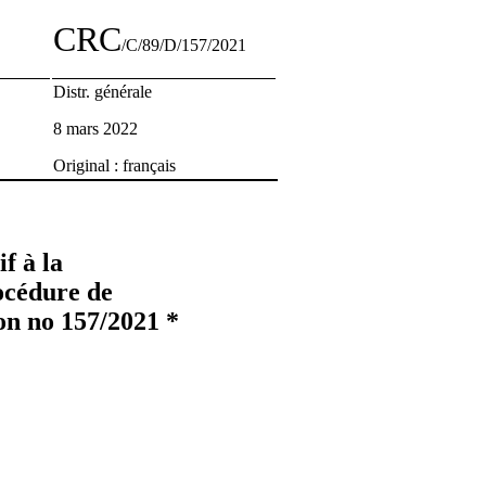
CRC
/C/89/D/157/2021
Distr. générale
8 mars 2022
Original : français
f à la
rocédure de
on no 157/2021 *