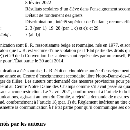
8 février 2022
Résultats scolaires d’un élève dans l’enseignement secon
Défaut de fondement des griefs
Discrimination ; intérêt supérieur de l’enfant ; recours effe
:
2, 3 (par. 1), 19, 28 (par. 1 c) et e)) et 29
tatif
:
7 (al. f))
cation sont E. P., ressortissante belge et roumaine, née en 1977, et son 
loir que L. B. est victime d’une violation par l’État partie des droits qu’i
et e)) et 29 de la Convention.Les auteurs sont représentés par un conseil,
ur pour l’État partie le 30 août 2014.
cation a été soumise, L. B. était en cinquième année d’enseignement
ième année au Centre d’enseignement secondaire libre Notre-Dame-des-C
nger de filière. Les auteurs ont demandé des mesures provisoires pour pe
général au Centre Notre‑Dame-des‑Champs comme s’il avait passé sa qu
ns aucune restriction. Le 7 avril 2021, conformément à l’article 6 du Pr
nications, agissant au nom du Comité, a rejeté la demande de mesures 
é, conformément à l’article 18 (par. 1) du Règlement intérieur au titre du
ransmettre la communication à l’État partie pour qu’il communique ses o
ntés par les auteurs