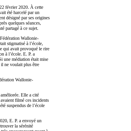
 22 février 2020. À cette
vait été harcelé par un
nt désigné par ses origines
 Après quelques séances,
té partagé à ce sujet.
a Fédération Wallonie-
ait stigmatisé à l’école,
ce qui avait provoqué le rire
on à l’école. E. P. a
 Si une médiation était mise
 il ne voulait plus être
dération Wallonie-
améliorée. Elle a cité
 avaient filmé ces incidents
 été suspendus de l’école
2020, E. P. a envoyé un
trouver la sérénité