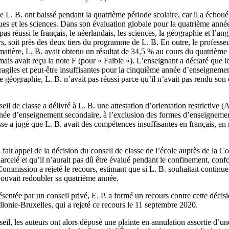
e L. B. ont baissé pendant la quatrième période scolaire, car il a échoué 
es et les sciences. Dans son évaluation globale pour la quatrième année,
as réussi le français, le néerlandais, les sciences, la géographie et l’ang
urs, soit près des deux tiers du programme de L. B. En outre, le profess
matière, L. B. avait obtenu un résultat de 34,5 % au cours du quatrième 
ais avait reçu la note F (pour « Faible »). L’enseignant a déclaré que 
ragiles et peut-être insuffisantes pour la cinquième année d’enseigneme
e géographie, L. B. n’avait pas réussi parce qu’il n’avait pas rendu son d
eil de classe a délivré à L. B. une attestation d’orientation restrictive 
née d’enseignement secondaire, à l’exclusion des formes d’enseignemen
asse a jugé que L. B. avait des compétences insuffisantes en français, en 
 fait appel de la décision du conseil de classe de l’école auprès de la 
harcelé et qu’il n’aurait pas dû être évalué pendant le confinement, conf
mmission a rejeté le recours, estimant que si L. B. souhaitait continuer 
pouvait redoubler sa quatrième année.
ésentée par un conseil privé, E. P. a formé un recours contre cette décis
lonie-Bruxelles, qui a rejeté ce recours le 11 septembre 2020.
eil, les auteurs ont alors déposé une plainte en annulation assortie d