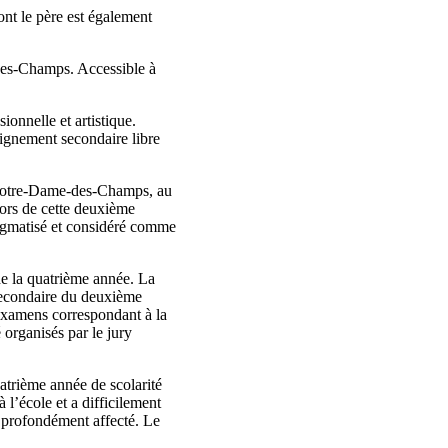
nt le père est également
des-Champs. Accessible à
ionnelle et artistique.
eignement secondaire libre
e Notre-Dame-des-Champs, au
lors de cette deuxième
stigmatisé et considéré comme
de la quatrième année. La
 secondaire du deuxième
 examens correspondant à la
 organisés par le jury
atrième année de scolarité
 l’école et a difficilement
 profondément affecté. Le