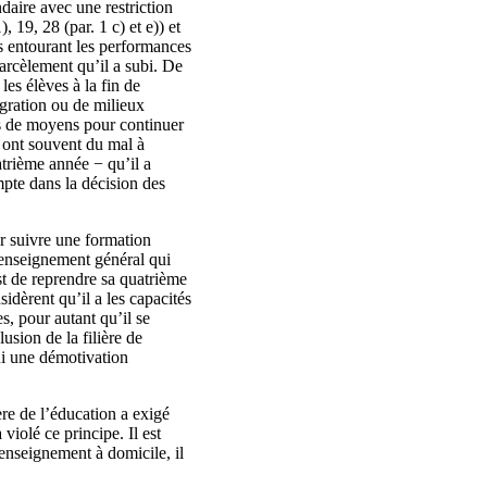
aire avec une restriction
), 19, 28 (par. 1 c) et e)) et
es entourant les performances
rcèlement qu’il a subi. De
es élèves à la fin de
igration ou de milieux
us de moyens pour continuer
i ont souvent du mal à
atrième année − qu’il a
mpte dans la décision des
ur suivre une formation
’enseignement général qui
st de reprendre sa quatrième
sidèrent qu’il a les capacités
s, pour autant qu’il se
usion de la filière de
ui une démotivation
re de l’éducation a exigé
iolé ce principe. Il est
 enseignement à domicile, il