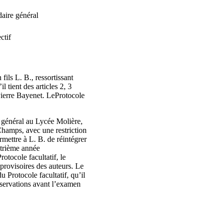
daire général
ctif
fils L. B., ressortissant
l tient des articles 2, 3
 Pierre Bayenet. LeProtocole
 général au Lycée Molière,
hamps, avec une restriction
rmettre à L. B. de réintégrer
atrième année
otocole facultatif, le
provisoires des auteurs. Le
 Protocole facultatif, qu’il
bservations avant l’examen