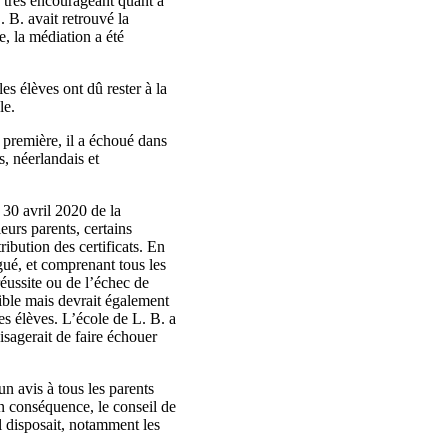
té très encourageant quant à
. B. avait retrouvé la
e, la médiation a été
s élèves ont dû rester à la
le.
a première, il a échoué dans
s, néerlandais et
 30 avril 2020 de la
eurs parents, certains
ribution des certificats. En
gué, et comprenant tous les
réussite ou de l’échec de
sible mais devrait également
les élèves. L’école de L. B. a
isagerait de faire échouer
 avis à tous les parents
n conséquence, le conseil de
il disposait, notamment les