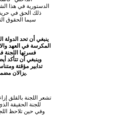
الدستورية في هذا الشأ
ذلك الحق في حرية 
سيما الحقوق الت
ينبغي أن تحد الدولة 
وينبغي أن تتأكد أي
تدابير مؤقتة ومتنا
يزالان مضمونين، مع الامتثال التام للمادتين 164 و165 من الدستور وأحكام المحكمة الدستورية.
وفي حين تلاحظ اللجن