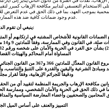
لى الاستخدام التعسفي لتدابير مكافحة الإرهاب كمبرر لتقي
محمية بموجب العهد، بما في ذلك الحق في عدم التعرض لل
عدم وجود ضمانات كافية ضد هذه الممارسات (المواد 2 و9 و14 ).
ينبغي أن تقوم الدولة الطرف بما يلي:
 الضمانات القانونية للأشخاص المشتبه في ارتكابهم أو المت
إرهابية
المساواة أمام المحاكم والهيئات القضا
كفالة أن يكون مشروع القانون المعدِّل للمادتين
عهد ومبادئ الشرعية واليقين والقدرة على التنبؤ والتناسب، وأ
ودقيقاً للجرائم الإرهابية، وفقاً لقرار مجلس الأمن 
انين مكافحة الإرهاب والجريمة المنظمة لتقييد أي من الح
ما في ذلك الحق في الحرية والأمان الشخصي، وممارسة ال
التمييز والعنف على أساس الميل الجن