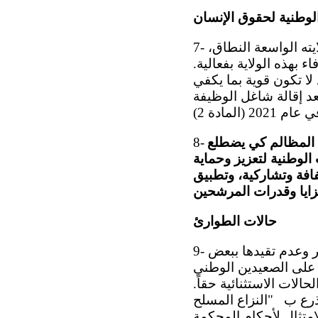
لوطنية لحقوق الإنسان
7- تعرب اللجنة عن تقديرها للعمل الذي يضطلع به مكتب أمين المظالم تنفيذاً لولايته الواسعة النطاق،
ء بهذه الولاية بفعالية.
 لا تكون قوية بما يكفي
عد إقالة شاغل الوظيفة
ن المظالم كي يضطلع
8-
 الوطنية لتعزيز وحماية
فافة وتشاركية، وتطبيق
حالات الطوارئ
9- تشعر اللجنة بقلق بالغ إزاء إعلان الدولة الطرف حالة الطوارئ بشكل متكرر وعدم تقيدها ببعض
 على الصعيدين الوطني
حالات الاستثنائية حقاً.
 المتكرر، منذ كانون الثاني/يناير 2024، إلى التذرع ب ‍ "النزاع المسلح
امتثال لأحكام المحكمة