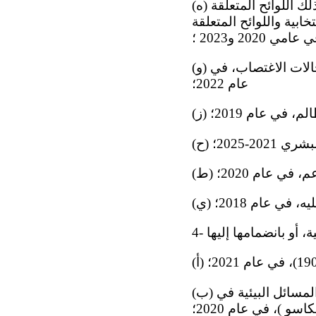
(ه) إدخال تعديلات على قانون الديمقراطية ولوائح المجلس الوطني الانتخابي، بما في ذلك اللوائح المتعلقة
ابية واللوائح المتعلقة
202 و2023 ؛
(و) اعتماد القانون الأساسي الذي ينظم إنهاء الفتيات والنساء لحملهن طوعا ً في حالات الاغتصاب، في
عام 2022؛
، في عام 2019؛
20-2025؛
 في عام 2020؛
 في عام 2018؛
(ب) الاتفاق الإقليمي بشأن الوصول إلى المعلومات والمشاركة العامة والعدالة في المسائل البيئية في
و )، في عام 2020؛