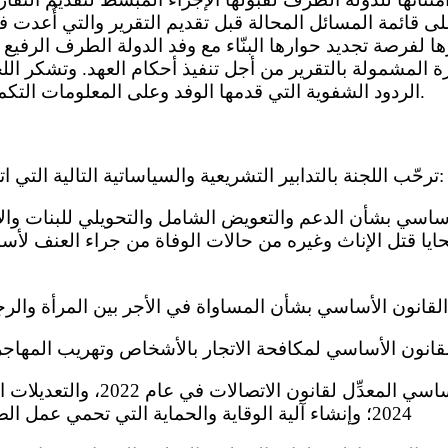
لى قائمة المسائل المحالة قبل تقديم التقرير والتي أُعدت في 
 لفرصة تجديد حوارها البنّاء مع وفد الدولة الطرف الرفيع 
رة المشمولة بالتقرير من أجل تنفيذ أحكام العهد. وتشكر ال
الردود الشفوية التي قدمها الوفد وعلى المعلومات التكميلية المقدمة إليها كتابةً.
3- ترحّب اللجنة بالتدابير التشريعية والسياساتية التالية التي اتخذتها الدولة الطرف:
ا قتل الإناث وغيره من حالات الوفاة من جراء العنف لأسب
اد القانون الأساسي بشأن المساواة في الأجر بين المرأة والرجل، 
د القانون الأساسي لمكافحة الاتجار بالأشخاص وتهريب المهاجرين،
2024؛ وإنشاء آلية الوقاية والحماية التي تحمي عمل الصحفيين، في عام 2023؛