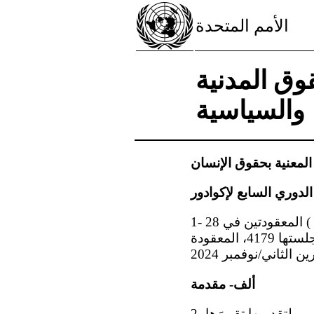
الأمم المتحدة
وق المدنية
والسياسية
 المعنية بحقوق الإنسان
1- نظرت اللجنة في التقرير الدوري السابع لإكوادور ( ) في جلستيها 4168 و4170 ( ) المعقودتين في 28
و29 تشرين الأول/ أ كتوبر 2024. واعتمدت اللجنة هذه الملاحظات الختامية في جلستها 4179، المعقودة
ألف- مقدمة
2- تعرب اللجنة عن امتنانها للدولة الطرف لقبولها الإجراء المبسّط لتقديم التقارير ولتقديمها تقريرَها