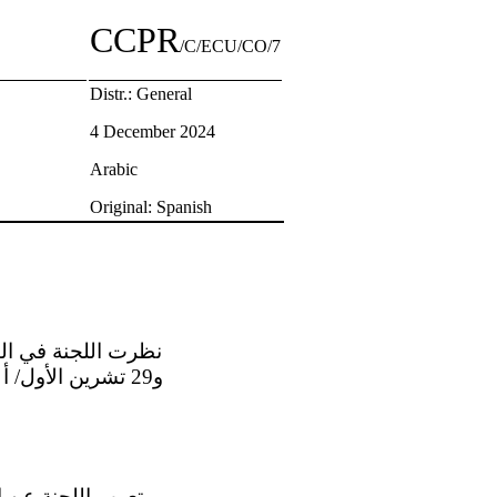
CCPR
/C/ECU/CO/7
Distr.: General
4 December 2024
Arabic
Original: Spanish