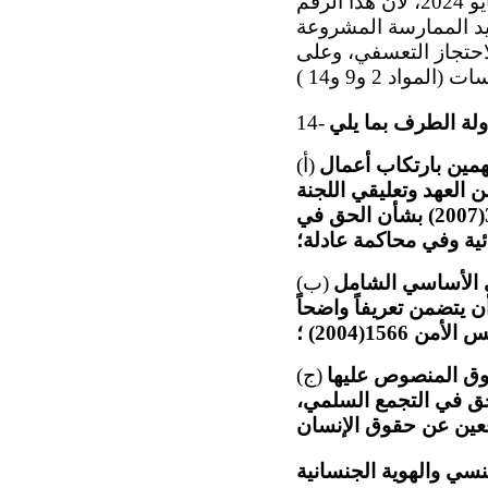
تشمل اعتقالات بتهم الإرهاب، نُفذت في الفترة من كانون الثاني/يناير إلى أيار/مايو 2024، لأن هذا الرقم
يد الممارسة المشروعة
احتجاز التعسفي، وعلى
14-
همين بارتكاب أعمال
(أ)
 أو جرائم ذات صلة، في القانون وفي الممارسة، وفقاً للمادتين 9 و14 من العهد وتعليقي اللجنة
العامين رقم 35(2014) بشأن حق الفرد في الحرية والأمان على شخصه ورقم 32(2007) بشأن الحق في
ئية وفي محاكمة عادلة؛
 366 و367 من القانون الجنائي الأساسي الشامل
(ب)
ن يتضمن تعريفاً واضحاً
1566(2004) ؛
قوق المنصوص عليها
(ج)
حق في التجمع السلمي،
سي والهوية الجنسانية