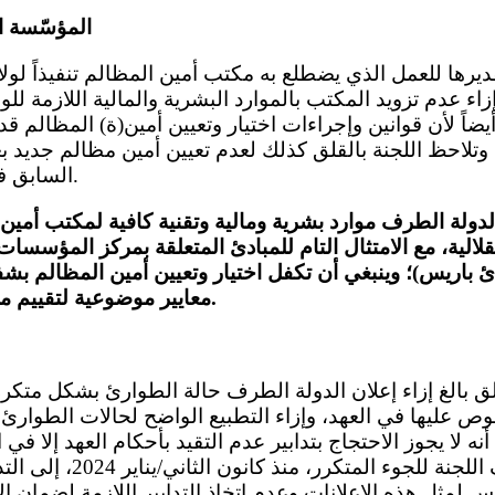
المؤسّسة ا
اء عدم تزويد المكتب بالموارد البشرية والمالية اللازمة للوفا
يضاً لأن قوانين وإجراءات اختيار وتعيين أمين(ة) المظالم قد
 وتلاحظ اللجنة بالقلق كذلك لعدم تعيين أمين مظالم جديد ب
السابق في عام 2021 (المادة 2).
دولة الطرف موارد بشرية ومالية وتقنية كافية لمكتب أمي
تقلالية، مع الامتثال التام للمبادئ المتعلقة بمركز المؤسسات
 باريس)؛ وينبغي أن تكفل اختيار وتعيين أمين المظالم بش
معايير موضوعية لتقييم مزايا وقدرات المرشحين.
ص عليها في العهد، وإزاء التطبيع الواضح لحالات الطوارئ
أنه لا يجوز الاحتجاج بتدابير عدم التقيد بأحكام العهد إلا في ال
وبالمثل، تأسف اللجنة للجوء
 لمثل هذه الإعلانات وعدم اتخاذ التدابير اللازمة لضمان ال