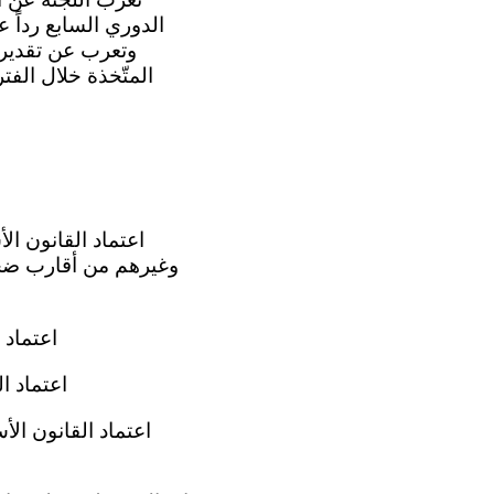
الدوري السابع رداً ع
وتعرب عن تقديرها
المتّخذة خلال الفت
وغيرهم من أقارب ضحاي
(ب) اعتم
(ج) اعتما