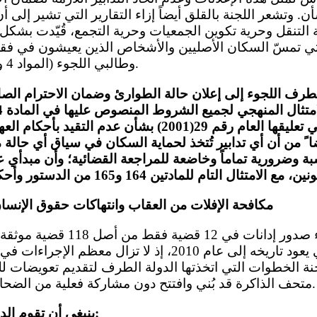
ن. وتشعر اللجنة بالقلق أيضاً إزاء التقارير التي تشير إلى
التنقل وحرية تكوين الجمعيات وحرية التجمع، قُيّدت بشكل 
ي تمسّ السكان الأصليين والأشخاص الذين يعيشون في فقر 
وطالبي اللجوء (المواد 4 و6 و7 و9 و12 و21 و22 ).
الطرف اللجوء إلى إعلان حالة الطوارئ وضمان الاحترام الص
فسرتها اللجنة في تعليقها العام رقم 29(2001) بشأن عدم 
ضا ً من أن أي تدابير تُتخذ لحماية السكان في سياق أي حال
سبة وضرورية تماماً وخاضعة للمراجعة القضائية؛ وأن مبدأي ع
مكافحة الإفلات من العقاب وانتهاكات حقوق الإنسا
للجنة الحقيقة الذي يعود تاريخه إلى عام 2010، إذ لا تزال
ة الخطوات التي اتخذتها الدولة الطرف لتقديم تعويضات لل
متحف الذاكرة قد بُني وافتتح دون مشاركة فعلية من الضحايا (المواد 2 و6 و7 و14 ).
ينبغي أن تقوم الدولة الطرف بما يلي: