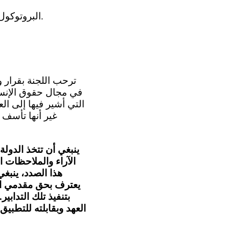
(ج) البروتوكول الاختياري لاتفاقية حقوق الطفل المتعلق بإجراء تقديم البلاغات، في عام 2018.
التي أشير فيها إلى ال
غير أنها تأسف 
ينبغي أن تتخذ الدول
هذا الصدد، ينبغي 
يعترف بحق مقدمي البل
بتنفيذ تلك التدابي
العهد وبقابلته للتطبي