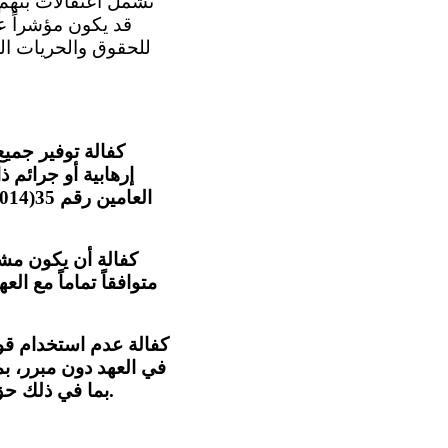
قد يكون مؤشراً ع
للحقوق والحريات ال
كفالة توفير جميع
متوافقاً تماماً مع ال
كفالة عدم استخدام قو
في العهد دون مبرر، ب
بما في ذلك حق المحامين والصحفيين وأعضاء المعارضة السياسية والمدافعين عن حقوق الإنسان.