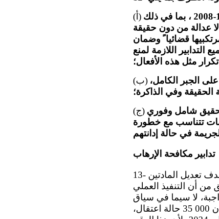
ضمان المساءلة عن جميع انتهاكات حقوق الإنسان المرتكبة في الفترة 1984-2008 ، بما في ذلك
(أ)
تكبيها قضائيا ً وضمان
ع التدابير اللازمة لمنع
تكرار مثل هذه الأفعال؛
لى الجبر الكامل،
(ب)
الحقيقة وفي الذاكرة؛
تحقيق شامل وفوري
(ج)
وبات تتناسب مع خطورة
تدابير مكافحة الإرهاب
13- ترحب اللجنة بالمعلومات المتعلقة بالتعاون بين الأمم المتحدة والدولة الطرف بهدف تعديل المادتين
لق من أن التنفيذ العملي
اجبة، لا سيما في سياق
تنفيذ "خطة فينيكس". وتشعر اللجنة بالقلق أيضاً إزاء التقارير التي تشير إلى أن 000 35 حالة اعتقال،