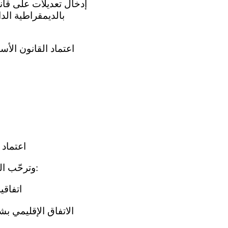
بالديمقراطية الدا
(ي) اعت
4- وترحّب اللجنة أيضاً بتصديق الدولة الطرف على الصكوك الدولية التالية، أو بانضمامها إليها:
(أ) اتفاق