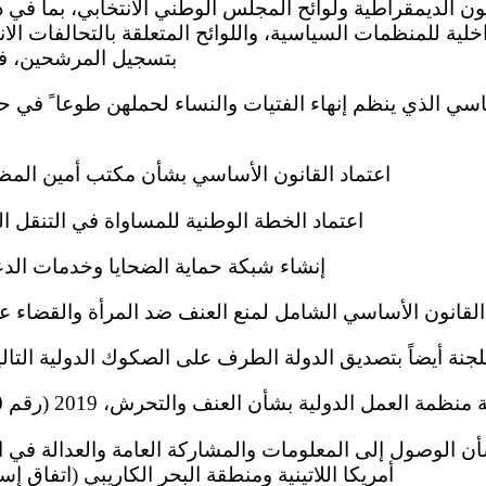
خلية للمنظمات السياسية، واللوائح المتعلقة بالتحالفات الانتخ
بتسجيل المرشحين، في عامي 0
(ز) اعتماد القانون الأساسي بشأن مكتب أمين المظالم
(ح) اعتماد الخطة الوطنية للمساواة في التنقل البشري 21
(ط) إنشاء شبكة حماية الضحايا وخدمات الدعم،
ماد القانون الأساسي الشامل لمنع العنف ضد المرأة والقضاء عليه،
ية منظمة العمل الدولية بشأن العنف والتحرش، 2019 (رقم 190)، في عام 2021؛
أمريكا اللاتينية ومنطقة البحر الكاريبي (اتفاق إسكاس