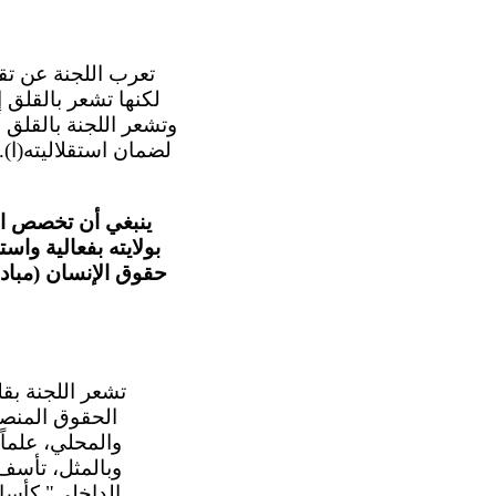
لكنها تشعر بالقلق إز
وتشعر اللجنة بالقلق أ
لضمان استقلاليته(ا).
ينبغي أن تخصص ال
بولايته بفعالية واس
حقوق الإنسان (مبادئ
الحقوق المنصو
والمحلي، علماً 
الداخلي" كأساس