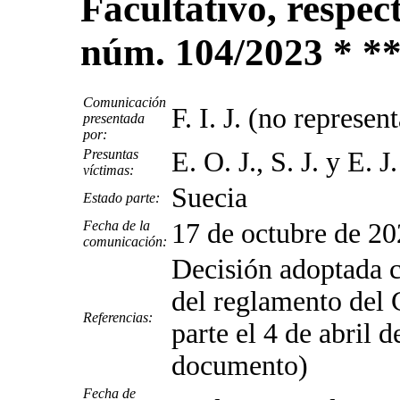
Facultativo, respec
núm. 104/2023 * *
Comunicación
F. I. J. (no represe
presentada
por:
Presuntas
E. O. J., S. J. y E. J.
víctimas:
Suecia
Estado parte:
Fecha de la
17 de octubre de 202
comunicación:
Decisión adoptada co
del reglamento del 
Referencias:
parte el 4 de abril
documento)
Fecha de