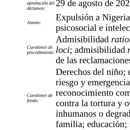
29 de agosto de 20
aprobación del
dictamen:
Expulsión a Nigeria
Asunto:
psicosocial e intele
Admisibilidad
rati
Cuestiones de
loci
; admisibilidad
procedimiento:
de las reclamacione
Derechos del niño; d
riesgo y emergencia
reconocimiento como
Cuestiones de
fondo:
contra la tortura y o
inhumanos o degrada
familia; educación;