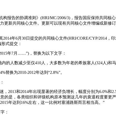
机构报告的协调准则》(HRI/MC/2006/3)，报告国应保持共同
力更新共同核心文件。更新可以现有共同核心文件增编或新修订
014年6月30日提交的共同核心文件(HRI/CORE/CYP/2014，印
编形式提交：
2015年7月……”)，替换为以下文字：
飞地内的人数减少至仅410人，大多数为年老的希族塞人(324人)和马龙
替换为2010-2012年达到“2.8%”。
字：
低迷，2013和2014年出现显著的经济负增长，幅度分别为6.0%和2.
当注意的是，各类组织和评级机构原本预测这几年的衰退程度要更
015年达到16%左右，这一比例对塞浦路斯而言相当高。”
文字：